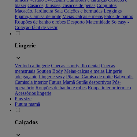
blazer
Casacos, blusões, casacos de penas
Conjuntos
Macacão, Jardineira
Saia
Calções e bermudas
Leggings
Pijama, Camisa de noite
Meias-calças e meias
Fatos de banho
Roupões de banho e robes
Desporto
Maternidade
So easy -
Coleção fácil de vestir
Lingerie
Ver toda a lingerie
Cuecas, shorty, fio dental
Cuecas
menstruais
Soutien
Body
Meias-calças e meias
Lingerie
adelgaçante
Lingerie sexy
Pijama, Camisa de noite
Babydolls,
Camisola interior
Futura Mamã
Sutiãs desportivos
Pós-
operatório
Roupões de banho e robes
Roupa interior térmica
Acessórios lingerie
Plus size
Futura mamã
Calçados