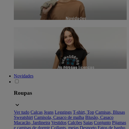
Novidades
As nossas licenças
Novidades
Roupas
Ver tudo
Calças
Jeans
Leggings
T-shirt, Top
Camisas, Blusas
Sweatshirt
Camisola, Casaco de malha
Blusão, Casaco
Macacão, Jardineira
Vestidos
Calções
Saias
Conjunto
Pijamas
e camisas de dormir
Collants, meias
Desporto
Fatos de banho