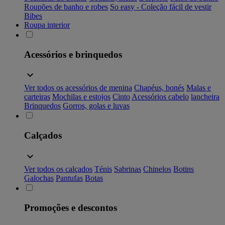
Roupões de banho e robes
So easy - Coleção fácil de vestir
Bibes
Roupa interior
Acessórios e brinquedos
Ver todos os acessórios de menina
Chapéus, bonés
Malas e
carteiras
Mochilas e estojos
Cinto
Acessórios cabelo
lancheira
Brinquedos
Gorros, golas e luvas
Calçados
Ver todos os calçados
Ténis
Sabrinas
Chinelos
Botins
Galochas
Pantufas
Botas
Promoções e descontos