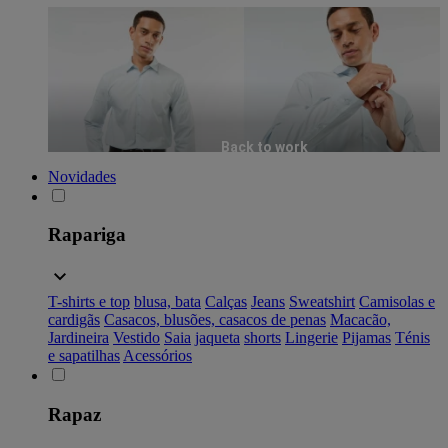
Back to work
Novidades
Rapariga
T-shirts e top
blusa, bata
Calças
Jeans
Sweatshirt
Camisolas e
cardigãs
Casacos, blusões, casacos de penas
Macacão,
Jardineira
Vestido
Saia
jaqueta
shorts
Lingerie
Pijamas
Ténis
e sapatilhas
Acessórios
Rapaz