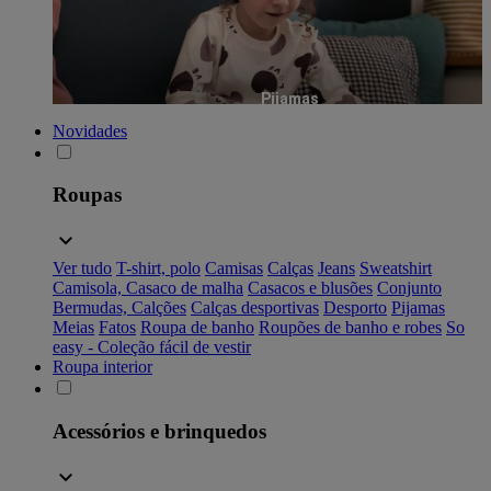
Pijamas
Novidades
Roupas
Ver tudo
T-shirt, polo
Camisas
Calças
Jeans
Sweatshirt
Camisola, Casaco de malha
Casacos e blusões
Conjunto
Bermudas, Calções
Calças desportivas
Desporto
Pijamas
Meias
Fatos
Roupa de banho
Roupões de banho e robes
So
easy - Coleção fácil de vestir
Roupa interior
Acessórios e brinquedos