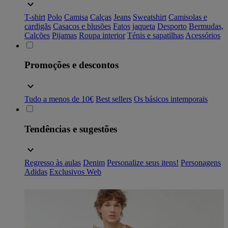
T-shirt
Polo
Camisa
Calças
Jeans
Sweatshirt
Camisolas e
cardigãs
Casacos e blusões
Fatos
jaqueta
Desporto
Bermudas,
Calções
Pijamas
Roupa interior
Ténis e sapatilhas
Acessórios
Promoções e descontos
Tudo a menos de 10€
Best sellers
Os básicos intemporais
Tendências e sugestões
Regresso às aulas
Denim
Personalize seus itens!
Personagens
Adidas
Exclusivos Web