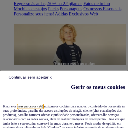
Regresso às aulas
-50% na 2.ª pijamas
Fatos de treino
Mochilas e estojos
Packs
Personagens
Os nossos Essenciais
Personalize seus itens!
Adidas
Exclusivos Web
É o regresso às aulas!
Continuar sem aceitar x
Gerir os meus cookies
Kiabi e os
seus parceiros (26)
utilizam os cookies para adaptar o conteúdo do nosso site às
suas preferências, para lhe dar acesso a soluções de relação cliente (chat e avaliações dos
Pijamas
produtos), para lhe fornecer ofertas e publicidade personalizadas, oferecer-lhe serviços
relacionados com as redes sociais, além de realizar medições de desempenho. Uma vez que
Novidades
tenha feito a sua escolha, conservá-la-emos durante 6 meses. Pode mudar de opinião em
qualquer altura, clicando no link "Cookies" no canto inferior esquerdo de qualquer página