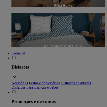
Kiabi Home
Roupa de casa até -40%
Carnaval
Disfarces
Acessórios
Festas e aniversários
Disfarces de adultos
Disfarces para crianças e bebés
Promoções e descontos