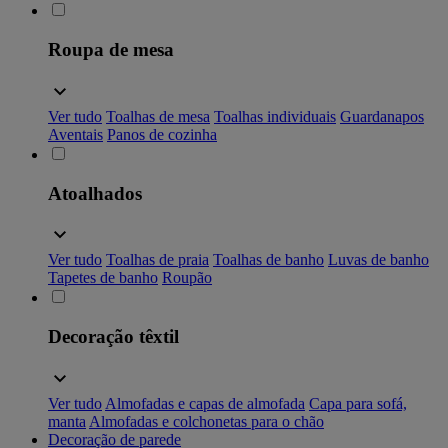
Roupa de mesa
Ver tudo
Toalhas de mesa
Toalhas individuais
Guardanapos
Aventais
Panos de cozinha
Atoalhados
Ver tudo
Toalhas de praia
Toalhas de banho
Luvas de banho
Tapetes de banho
Roupão
Decoração têxtil
Ver tudo
Almofadas e capas de almofada
Capa para sofá,
manta
Almofadas e colchonetas para o chão
Decoração de parede