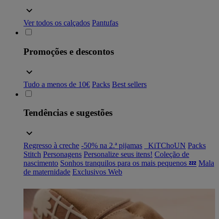
Ver todos os calçados
Pantufas
Promoções e descontos
Tudo a menos de 10€
Packs
Best sellers
Tendências e sugestões
Regresso à creche
-50% na 2.ª pijamas
_KiTChoUN
Packs
Stitch
Personagens
Personalize seus itens!
Coleção de
nascimento
Sonhos tranquilos para os mais pequenos 💤
Mala
de maternidade
Exclusivos Web