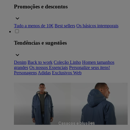
Promoções e descontos
Tudo a menos de 10€
Best sellers
Os básicos intemporais
Tendências e sugestões
Denim
Back to work
Coleção Linho
Homen tamanhos
grandes
Os nossos Essenciais
Personalize seus itens!
Personagens
Adidas
Exclusivos Web
Casacos e blusões