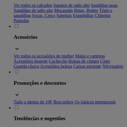
Ver todos os calçados
Sapatos de salto alto
Sandálias rasas
Sandálias de salto alto
Mocassins
Botas, Botins
Ténis e
sapatilhas
Socas, Crocs
Sabrinas
Espadrilhas
Chinelos
Pantufas
Acessórios
Ver todos os acessórios de mulher
Malas e carteiras
Acessórios lingerie
Cachecóis
Bolsas de cintura
Cinto
Guarda-chuva
Acessórios beleza
Caixas presente
Nécessaires
Promoções e descontos
Tudo a menos de 10€
Best sellers
Os básicos intemporais
Tendências e sugestões