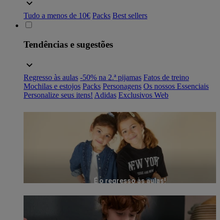
Tudo a menos de 10€
Packs
Best sellers
Tendências e sugestões
Regresso às aulas
-50% na 2.ª pijamas
Fatos de treino
Mochilas e estojos
Packs
Personagens
Os nossos Essenciais
Personalize seus itens!
Adidas
Exclusivos Web
É o regresso às aulas!