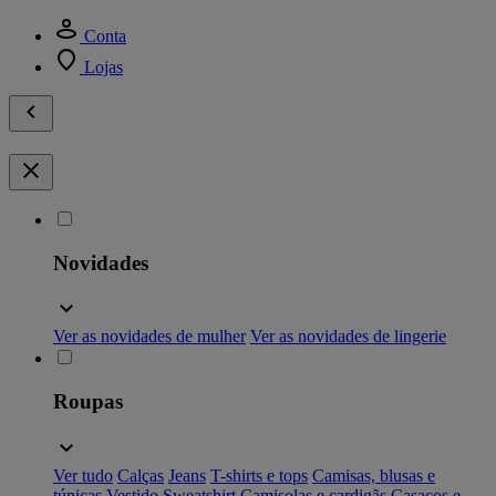
Conta
Lojas
Novidades
Ver as novidades de mulher
Ver as novidades de lingerie
Roupas
Ver tudo
Calças
Jeans
T-shirts e tops
Camisas, blusas e
túnicas
Vestido
Sweatshirt
Camisolas e cardigãs
Casacos e