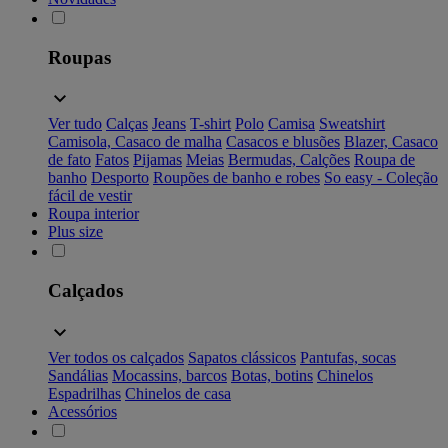
Roupas
Ver tudo
Calças
Jeans
T-shirt
Polo
Camisa
Sweatshirt
Camisola, Casaco de malha
Casacos e blusões
Blazer, Casaco
de fato
Fatos
Pijamas
Meias
Bermudas, Calções
Roupa de
banho
Desporto
Roupões de banho e robes
So easy - Coleção
fácil de vestir
Roupa interior
Plus size
Calçados
Ver todos os calçados
Sapatos clássicos
Pantufas, socas
Sandálias
Mocassins, barcos
Botas, botins
Chinelos
Espadrilhas
Chinelos de casa
Acessórios