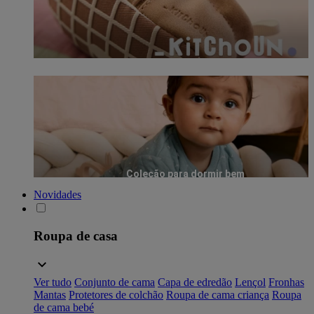
Coleção para dormir bem
Novidades
Roupa de casa
Ver tudo
Conjunto de cama
Capa de edredão
Lençol
Fronhas
Mantas
Protetores de colchão
Roupa de cama criança
Roupa
de cama bebé