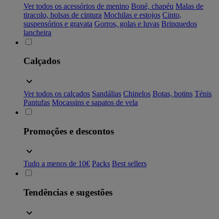
Ver todos os acessórios de menino
Boné, chapéu
Malas de
tiracolo, bolsas de cintura
Mochilas e estojos
Cinto,
suspensórios e gravata
Gorros, golas e luvas
Brinquedos
lancheira
Calçados
Ver todos os calçados
Sandálias
Chinelos
Botas, botins
Ténis
Pantufas
Mocassins e sapatos de vela
Promoções e descontos
Tudo a menos de 10€
Packs
Best sellers
Tendências e sugestões