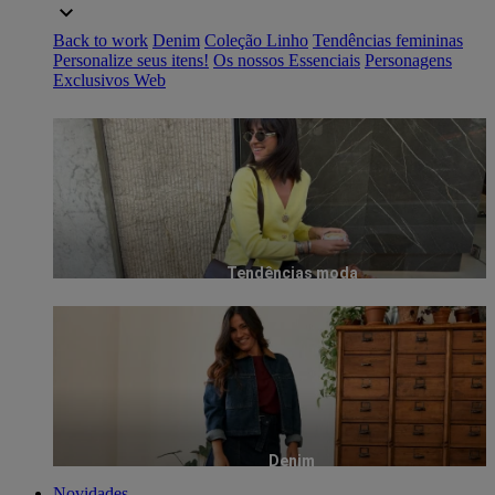
Back to work
Denim
Coleção Linho
Tendências femininas
Personalize seus itens!
Os nossos Essenciais
Personagens
Exclusivos Web
Tendências moda
Denim
Novidades