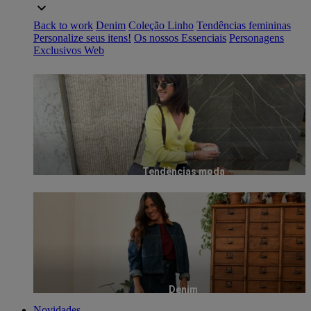
Back to work
Denim
Coleção Linho
Tendências femininas
Personalize seus itens!
Os nossos Essenciais
Personagens
Exclusivos Web
Tendências moda
Denim
Novidades