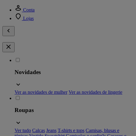
Conta
Lojas
Novidades
Ver as novidades de mulher
Ver as novidades de lingerie
Roupas
Ver tudo
Calças
Jeans
T-shirts e tops
Camisas, blusas e
túnicas
Vestido
Sweatshirt
Camisolas e cardigãs
Casacos e