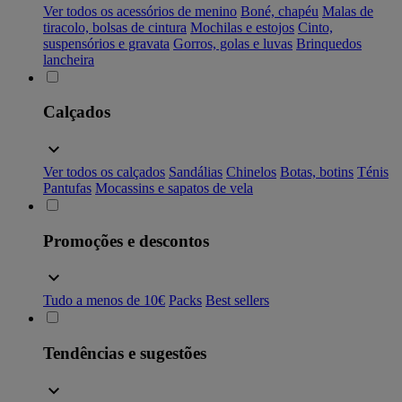
Ver todos os acessórios de menino
Boné, chapéu
Malas de
tiracolo, bolsas de cintura
Mochilas e estojos
Cinto,
suspensórios e gravata
Gorros, golas e luvas
Brinquedos
lancheira
Calçados
Ver todos os calçados
Sandálias
Chinelos
Botas, botins
Ténis
Pantufas
Mocassins e sapatos de vela
Promoções e descontos
Tudo a menos de 10€
Packs
Best sellers
Tendências e sugestões