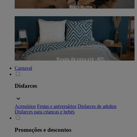
Kiabi Home
Roupa de casa até -40%
Carnaval
Disfarces
Acessórios
Festas e aniversários
Disfarces de adultos
Disfarces para crianças e bebés
Promoções e descontos