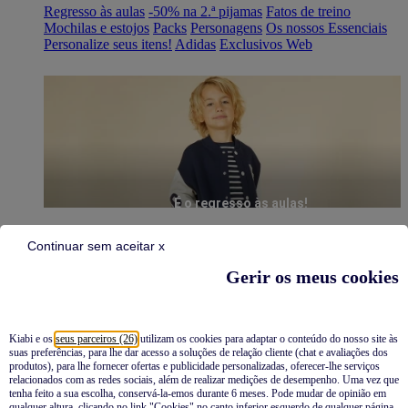
Regresso às aulas
-50% na 2.ª pijamas
Fatos de treino
Mochilas e estojos
Packs
Personagens
Os nossos Essenciais
Personalize seus itens!
Adidas
Exclusivos Web
É o regresso às aulas!
Continuar sem aceitar x
Gerir os meus cookies
Kiabi e os
seus parceiros (26)
utilizam os cookies para adaptar o conteúdo do nosso site às
suas preferências, para lhe dar acesso a soluções de relação cliente (chat e avaliações dos
Pijamas
produtos), para lhe fornecer ofertas e publicidade personalizadas, oferecer-lhe serviços
relacionados com as redes sociais, além de realizar medições de desempenho. Uma vez que
Novidades
tenha feito a sua escolha, conservá-la-emos durante 6 meses. Pode mudar de opinião em
qualquer altura, clicando no link "Cookies" no canto inferior esquerdo de qualquer página