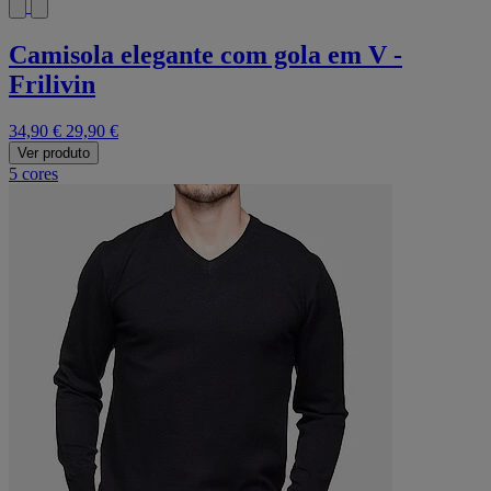
Camisola elegante com gola em V -
Frilivin
34,90 €
29,90 €
Ver produto
5 cores