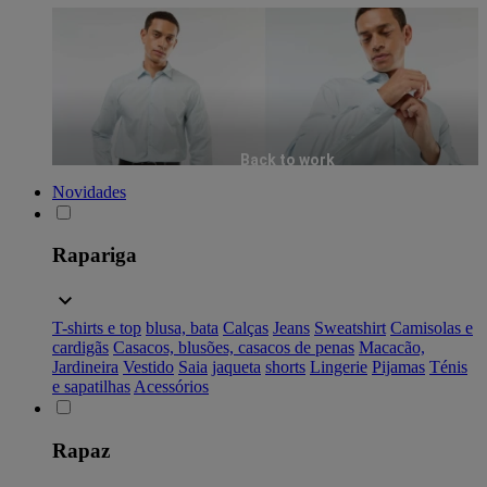
Back to work
Novidades
Rapariga
T-shirts e top
blusa, bata
Calças
Jeans
Sweatshirt
Camisolas e
cardigãs
Casacos, blusões, casacos de penas
Macacão,
Jardineira
Vestido
Saia
jaqueta
shorts
Lingerie
Pijamas
Ténis
e sapatilhas
Acessórios
Rapaz