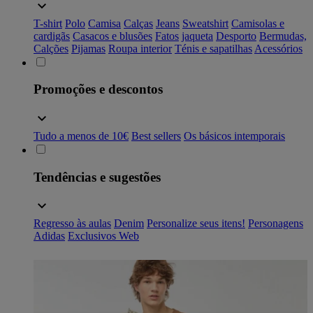
T-shirt
Polo
Camisa
Calças
Jeans
Sweatshirt
Camisolas e
cardigãs
Casacos e blusões
Fatos
jaqueta
Desporto
Bermudas,
Calções
Pijamas
Roupa interior
Ténis e sapatilhas
Acessórios
Promoções e descontos
Tudo a menos de 10€
Best sellers
Os básicos intemporais
Tendências e sugestões
Regresso às aulas
Denim
Personalize seus itens!
Personagens
Adidas
Exclusivos Web