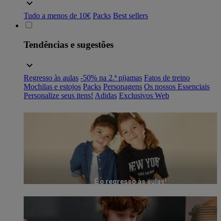
Tudo a menos de 10€
Packs
Best sellers
Tendências e sugestões
Regresso às aulas
-50% na 2.ª pijamas
Fatos de treino
Mochilas e estojos
Packs
Personagens
Os nossos Essenciais
Personalize seus itens!
Adidas
Exclusivos Web
É o regresso às aulas!