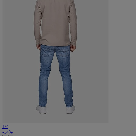
1
/
4
-14%