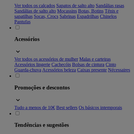
Ver todos os calçados
Sapatos de salto alto
Sandálias rasas
Sandálias de salto alto
Mocassins
Botas, Botins
Ténis e
sapatilhas
Socas, Crocs
Sabrinas
Espadrilhas
Chinelos
Pantufas
Acessórios
Ver todos os acessórios de mulher
Malas e carteiras
Acessórios lingerie
Cachecóis
Bolsas de cintura
Cinto
Guarda-chuva
Acessórios beleza
Caixas presente
Nécessaires
Promoções e descontos
Tudo a menos de 10€
Best sellers
Os básicos intemporais
Tendências e sugestões