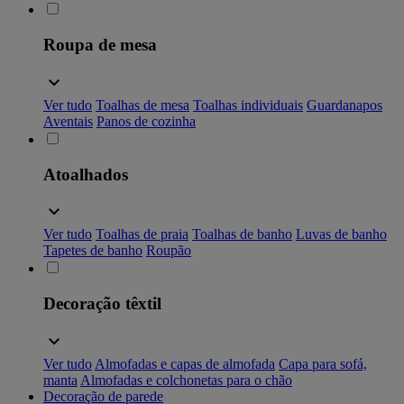
Roupa de mesa
Ver tudo
Toalhas de mesa
Toalhas individuais
Guardanapos
Aventais
Panos de cozinha
Atoalhados
Ver tudo
Toalhas de praia
Toalhas de banho
Luvas de banho
Tapetes de banho
Roupão
Decoração têxtil
Ver tudo
Almofadas e capas de almofada
Capa para sofá,
manta
Almofadas e colchonetas para o chão
Decoração de parede