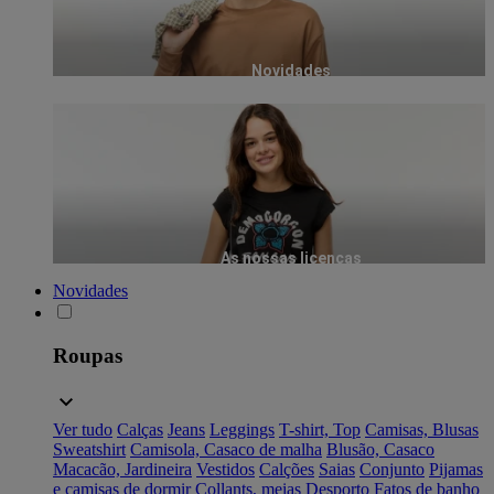
Novidades
As nossas licenças
Novidades
Roupas
Ver tudo
Calças
Jeans
Leggings
T-shirt, Top
Camisas, Blusas
Sweatshirt
Camisola, Casaco de malha
Blusão, Casaco
Macacão, Jardineira
Vestidos
Calções
Saias
Conjunto
Pijamas
e camisas de dormir
Collants, meias
Desporto
Fatos de banho