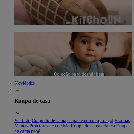
Coleção para dormir bem
Novidades
Roupa de casa
Ver tudo
Conjunto de cama
Capa de edredão
Lençol
Fronhas
Mantas
Protetores de colchão
Roupa de cama criança
Roupa
de cama bebé