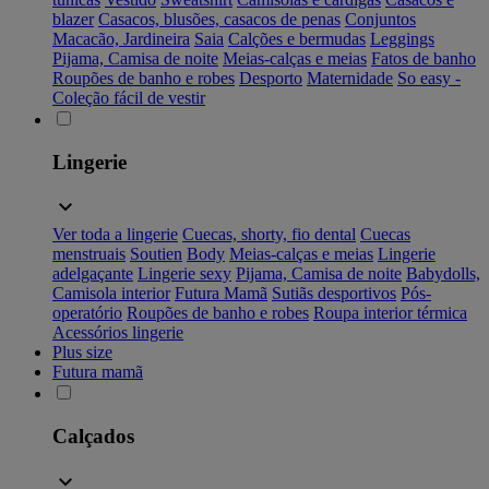
blazer
Casacos, blusões, casacos de penas
Conjuntos
Macacão, Jardineira
Saia
Calções e bermudas
Leggings
Pijama, Camisa de noite
Meias-calças e meias
Fatos de banho
Roupões de banho e robes
Desporto
Maternidade
So easy -
Coleção fácil de vestir
Lingerie
Ver toda a lingerie
Cuecas, shorty, fio dental
Cuecas
menstruais
Soutien
Body
Meias-calças e meias
Lingerie
adelgaçante
Lingerie sexy
Pijama, Camisa de noite
Babydolls,
Camisola interior
Futura Mamã
Sutiãs desportivos
Pós-
operatório
Roupões de banho e robes
Roupa interior térmica
Acessórios lingerie
Plus size
Futura mamã
Calçados