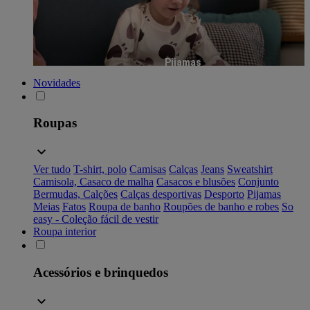
Pijamas
Novidades
Roupas
Ver tudo
T-shirt, polo
Camisas
Calças
Jeans
Sweatshirt
Camisola, Casaco de malha
Casacos e blusões
Conjunto
Bermudas, Calções
Calças desportivas
Desporto
Pijamas
Meias
Fatos
Roupa de banho
Roupões de banho e robes
So
easy - Coleção fácil de vestir
Roupa interior
Acessórios e brinquedos