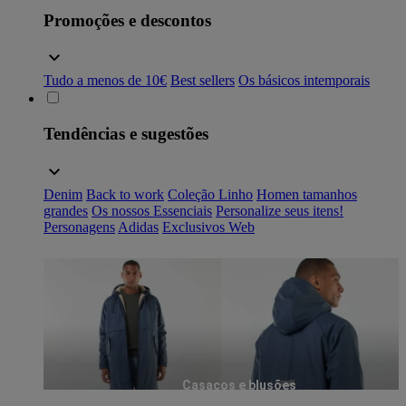
Promoções e descontos
Tudo a menos de 10€
Best sellers
Os básicos intemporais
Tendências e sugestões
Denim
Back to work
Coleção Linho
Homen tamanhos
grandes
Os nossos Essenciais
Personalize seus itens!
Personagens
Adidas
Exclusivos Web
Casacos e blusões