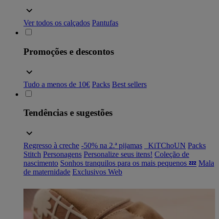
Ver todos os calçados
Pantufas
Promoções e descontos
Tudo a menos de 10€
Packs
Best sellers
Tendências e sugestões
Regresso à creche
-50% na 2.ª pijamas
_KiTChoUN
Packs
Stitch
Personagens
Personalize seus itens!
Coleção de
nascimento
Sonhos tranquilos para os mais pequenos 💤
Mala
de maternidade
Exclusivos Web