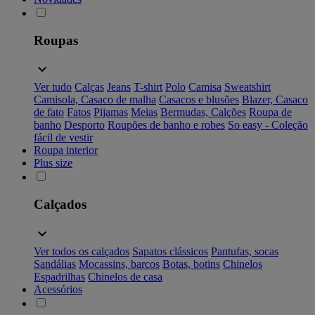
Roupas
Ver tudo
Calças
Jeans
T-shirt
Polo
Camisa
Sweatshirt
Camisola, Casaco de malha
Casacos e blusões
Blazer, Casaco
de fato
Fatos
Pijamas
Meias
Bermudas, Calções
Roupa de
banho
Desporto
Roupões de banho e robes
So easy - Coleção
fácil de vestir
Roupa interior
Plus size
Calçados
Ver todos os calçados
Sapatos clássicos
Pantufas, socas
Sandálias
Mocassins, barcos
Botas, botins
Chinelos
Espadrilhas
Chinelos de casa
Acessórios