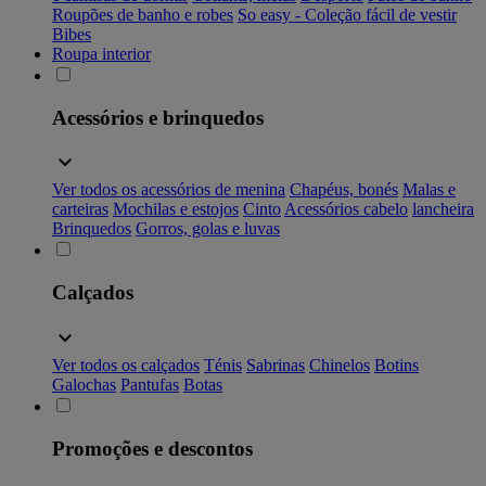
Roupões de banho e robes
So easy - Coleção fácil de vestir
Bibes
Roupa interior
Acessórios e brinquedos
Ver todos os acessórios de menina
Chapéus, bonés
Malas e
carteiras
Mochilas e estojos
Cinto
Acessórios cabelo
lancheira
Brinquedos
Gorros, golas e luvas
Calçados
Ver todos os calçados
Ténis
Sabrinas
Chinelos
Botins
Galochas
Pantufas
Botas
Promoções e descontos