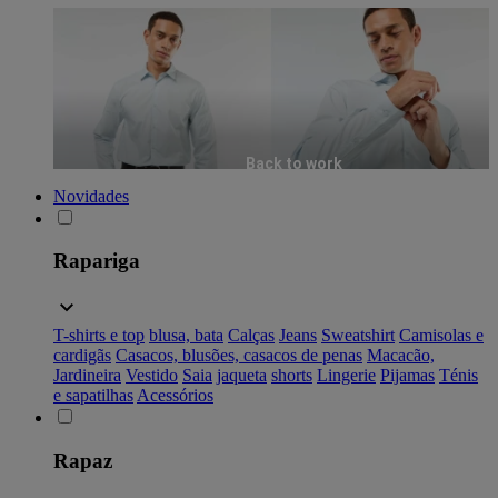
Back to work
Novidades
Rapariga
T-shirts e top
blusa, bata
Calças
Jeans
Sweatshirt
Camisolas e
cardigãs
Casacos, blusões, casacos de penas
Macacão,
Jardineira
Vestido
Saia
jaqueta
shorts
Lingerie
Pijamas
Ténis
e sapatilhas
Acessórios
Rapaz