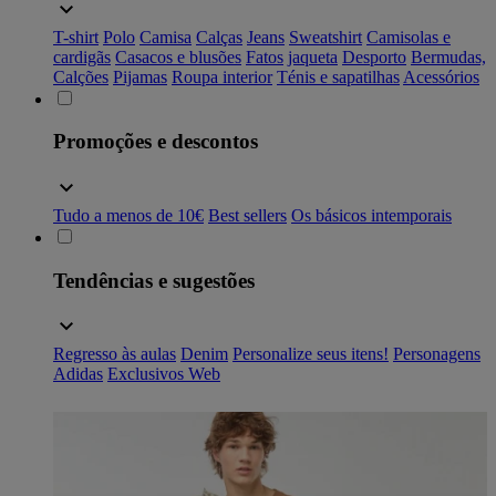
T-shirt
Polo
Camisa
Calças
Jeans
Sweatshirt
Camisolas e
cardigãs
Casacos e blusões
Fatos
jaqueta
Desporto
Bermudas,
Calções
Pijamas
Roupa interior
Ténis e sapatilhas
Acessórios
Promoções e descontos
Tudo a menos de 10€
Best sellers
Os básicos intemporais
Tendências e sugestões
Regresso às aulas
Denim
Personalize seus itens!
Personagens
Adidas
Exclusivos Web