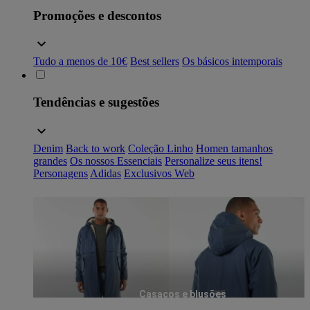
Promoções e descontos
Tudo a menos de 10€
Best sellers
Os básicos intemporais
Tendências e sugestões
Denim
Back to work
Coleção Linho
Homen tamanhos
grandes
Os nossos Essenciais
Personalize seus itens!
Personagens
Adidas
Exclusivos Web
Casacos e blusões