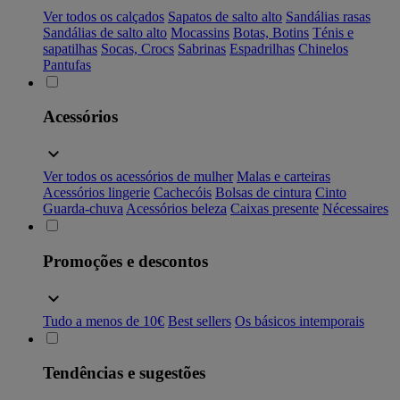
Ver todos os calçados
Sapatos de salto alto
Sandálias rasas
Sandálias de salto alto
Mocassins
Botas, Botins
Ténis e
sapatilhas
Socas, Crocs
Sabrinas
Espadrilhas
Chinelos
Pantufas
Acessórios
Ver todos os acessórios de mulher
Malas e carteiras
Acessórios lingerie
Cachecóis
Bolsas de cintura
Cinto
Guarda-chuva
Acessórios beleza
Caixas presente
Nécessaires
Promoções e descontos
Tudo a menos de 10€
Best sellers
Os básicos intemporais
Tendências e sugestões