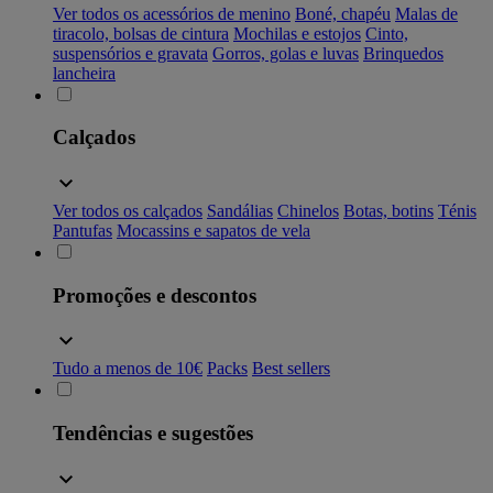
Ver todos os acessórios de menino
Boné, chapéu
Malas de
tiracolo, bolsas de cintura
Mochilas e estojos
Cinto,
suspensórios e gravata
Gorros, golas e luvas
Brinquedos
lancheira
Calçados
Ver todos os calçados
Sandálias
Chinelos
Botas, botins
Ténis
Pantufas
Mocassins e sapatos de vela
Promoções e descontos
Tudo a menos de 10€
Packs
Best sellers
Tendências e sugestões