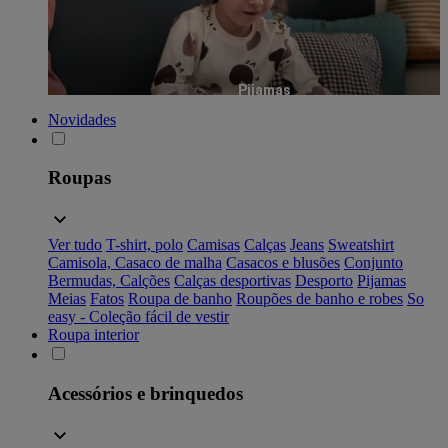
Pijamas
Novidades
Roupas
Ver tudo
T-shirt, polo
Camisas
Calças
Jeans
Sweatshirt
Camisola, Casaco de malha
Casacos e blusões
Conjunto
Bermudas, Calções
Calças desportivas
Desporto
Pijamas
Meias
Fatos
Roupa de banho
Roupões de banho e robes
So
easy - Coleção fácil de vestir
Roupa interior
Acessórios e brinquedos