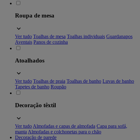
Roupa de mesa
Ver tudo
Toalhas de mesa
Toalhas individuais
Guardanapos
Aventais
Panos de cozinha
Atoalhados
Ver tudo
Toalhas de praia
Toalhas de banho
Luvas de banho
Tapetes de banho
Roupão
Decoração têxtil
Ver tudo
Almofadas e capas de almofada
Capa para sofá,
manta
Almofadas e colchonetas para o chão
Decoração de parede