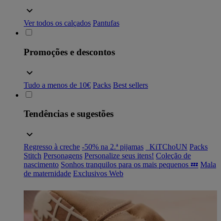
Ver todos os calçados
Pantufas
Promoções e descontos
Tudo a menos de 10€
Packs
Best sellers
Tendências e sugestões
Regresso à creche
-50% na 2.ª pijamas
_KiTChoUN
Packs
Stitch
Personagens
Personalize seus itens!
Coleção de
nascimento
Sonhos tranquilos para os mais pequenos 💤
Mala
de maternidade
Exclusivos Web