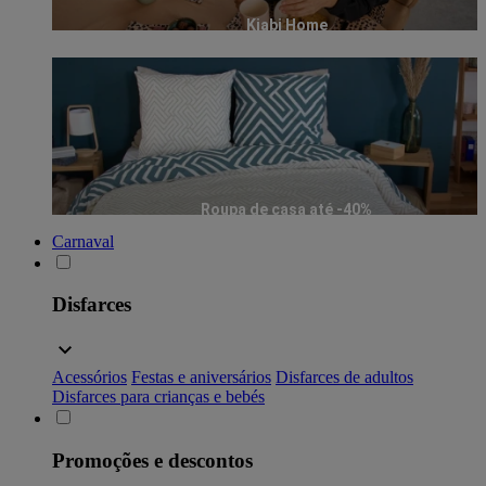
Kiabi Home
Roupa de casa até -40%
Carnaval
Disfarces
Acessórios
Festas e aniversários
Disfarces de adultos
Disfarces para crianças e bebés
Promoções e descontos