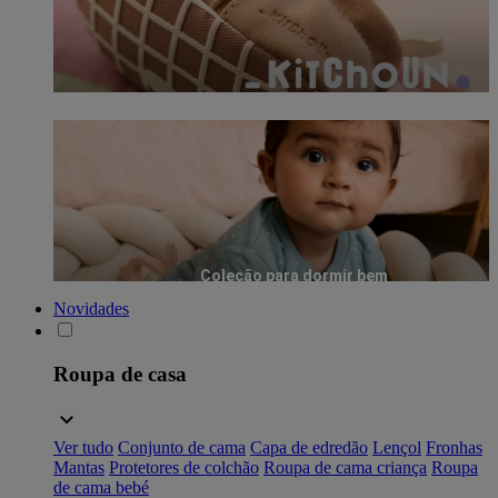
Coleção para dormir bem
Novidades
Roupa de casa
Ver tudo
Conjunto de cama
Capa de edredão
Lençol
Fronhas
Mantas
Protetores de colchão
Roupa de cama criança
Roupa
de cama bebé