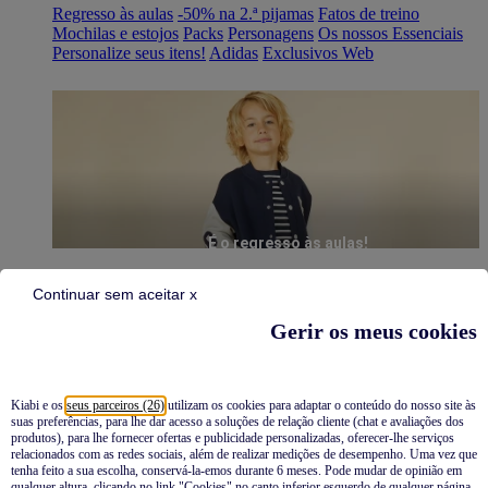
Regresso às aulas
-50% na 2.ª pijamas
Fatos de treino
Mochilas e estojos
Packs
Personagens
Os nossos Essenciais
Personalize seus itens!
Adidas
Exclusivos Web
É o regresso às aulas!
Continuar sem aceitar x
Gerir os meus cookies
Kiabi e os
seus parceiros (26)
utilizam os cookies para adaptar o conteúdo do nosso site às
suas preferências, para lhe dar acesso a soluções de relação cliente (chat e avaliações dos
Pijamas
produtos), para lhe fornecer ofertas e publicidade personalizadas, oferecer-lhe serviços
relacionados com as redes sociais, além de realizar medições de desempenho. Uma vez que
Novidades
tenha feito a sua escolha, conservá-la-emos durante 6 meses. Pode mudar de opinião em
qualquer altura, clicando no link "Cookies" no canto inferior esquerdo de qualquer página