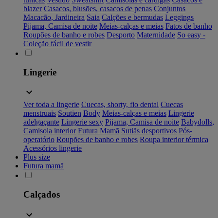
blazer
Casacos, blusões, casacos de penas
Conjuntos
Macacão, Jardineira
Saia
Calções e bermudas
Leggings
Pijama, Camisa de noite
Meias-calças e meias
Fatos de banho
Roupões de banho e robes
Desporto
Maternidade
So easy -
Coleção fácil de vestir
Lingerie
Ver toda a lingerie
Cuecas, shorty, fio dental
Cuecas
menstruais
Soutien
Body
Meias-calças e meias
Lingerie
adelgaçante
Lingerie sexy
Pijama, Camisa de noite
Babydolls,
Camisola interior
Futura Mamã
Sutiãs desportivos
Pós-
operatório
Roupões de banho e robes
Roupa interior térmica
Acessórios lingerie
Plus size
Futura mamã
Calçados