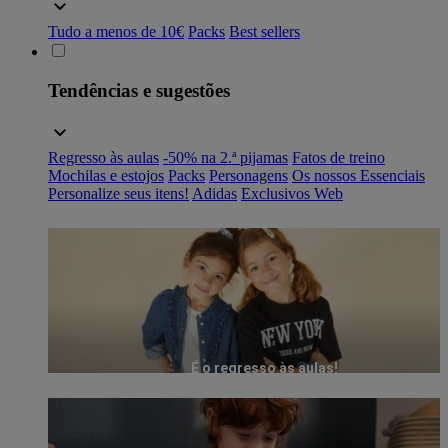
Tudo a menos de 10€
Packs
Best sellers
Tendências e sugestões
Regresso às aulas
-50% na 2.ª pijamas
Fatos de treino
Mochilas e estojos
Packs
Personagens
Os nossos Essenciais
Personalize seus itens!
Adidas
Exclusivos Web
É o regresso às aulas!