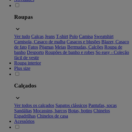
Roupas
Ver tudo
Calças
Jeans
T-shirt
Polo
Camisa
Sweatshirt
Camisola, Casaco de malha
Casacos e blusões
Blazer, Casaco
de fato
Fatos
Pijamas
Meias
Bermudas, Calções
Roupa de
banho
Desporto
Roupões de banho e robes
So easy - Coleção
fácil de vestir
Roupa interior
Plus size
Calçados
Ver todos os calçados
Sapatos clássicos
Pantufas, socas
Sandálias
Mocassins, barcos
Botas, botins
Chinelos
Espadrilhas
Chinelos de casa
Acessórios