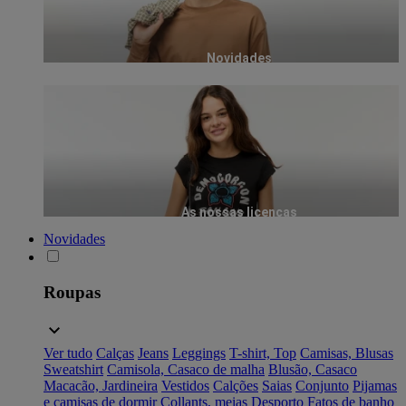
Novidades
As nossas licenças
Novidades
Roupas
Ver tudo
Calças
Jeans
Leggings
T-shirt, Top
Camisas, Blusas
Sweatshirt
Camisola, Casaco de malha
Blusão, Casaco
Macacão, Jardineira
Vestidos
Calções
Saias
Conjunto
Pijamas
e camisas de dormir
Collants, meias
Desporto
Fatos de banho