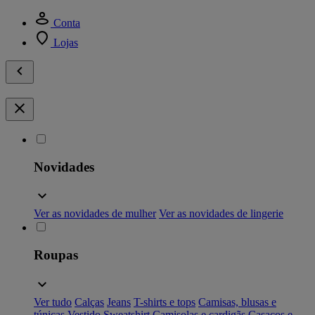
Conta
Lojas
Novidades
Ver as novidades de mulher
Ver as novidades de lingerie
Roupas
Ver tudo
Calças
Jeans
T-shirts e tops
Camisas, blusas e
túnicas
Vestido
Sweatshirt
Camisolas e cardigãs
Casacos e