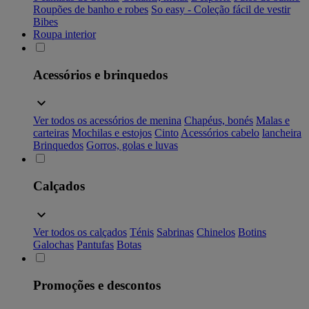
Roupões de banho e robes
So easy - Coleção fácil de vestir
Bibes
Roupa interior
Acessórios e brinquedos
Ver todos os acessórios de menina
Chapéus, bonés
Malas e
carteiras
Mochilas e estojos
Cinto
Acessórios cabelo
lancheira
Brinquedos
Gorros, golas e luvas
Calçados
Ver todos os calçados
Ténis
Sabrinas
Chinelos
Botins
Galochas
Pantufas
Botas
Promoções e descontos