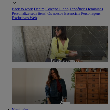
Back to work
Denim
Coleção Linho
Tendências femininas
Personalize seus itens!
Os nossos Essenciais
Personagens
Exclusivos Web
Tendências moda
Denim
Novidades