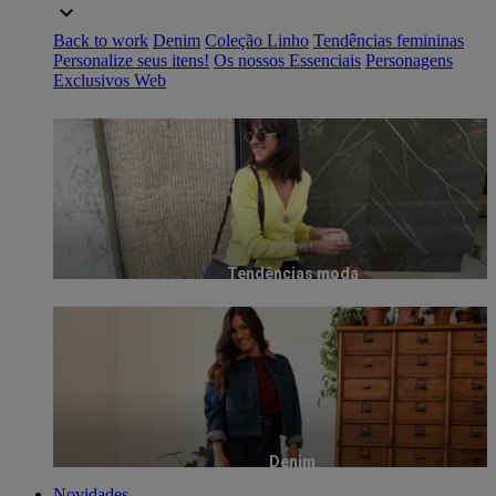
Back to work
Denim
Coleção Linho
Tendências femininas
Personalize seus itens!
Os nossos Essenciais
Personagens
Exclusivos Web
Tendências moda
Denim
Novidades