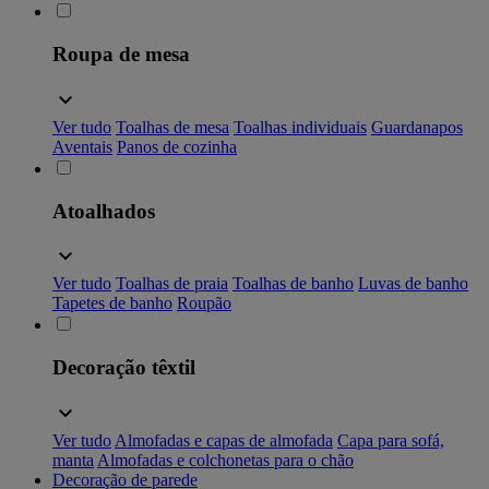
Roupa de mesa
Ver tudo
Toalhas de mesa
Toalhas individuais
Guardanapos
Aventais
Panos de cozinha
Atoalhados
Ver tudo
Toalhas de praia
Toalhas de banho
Luvas de banho
Tapetes de banho
Roupão
Decoração têxtil
Ver tudo
Almofadas e capas de almofada
Capa para sofá,
manta
Almofadas e colchonetas para o chão
Decoração de parede