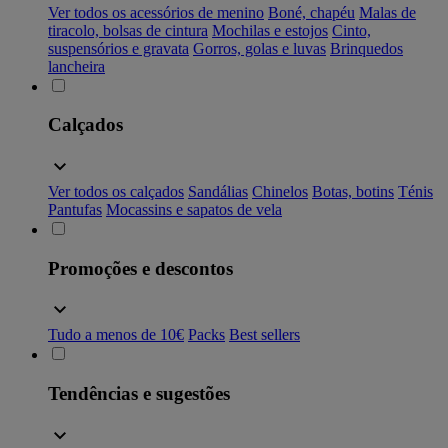
Ver todos os acessórios de menino
Boné, chapéu
Malas de
tiracolo, bolsas de cintura
Mochilas e estojos
Cinto,
suspensórios e gravata
Gorros, golas e luvas
Brinquedos
lancheira
Calçados
Ver todos os calçados
Sandálias
Chinelos
Botas, botins
Ténis
Pantufas
Mocassins e sapatos de vela
Promoções e descontos
Tudo a menos de 10€
Packs
Best sellers
Tendências e sugestões