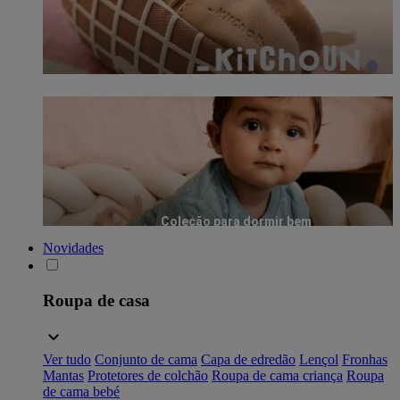
Coleção para dormir bem
Novidades
Roupa de casa
Ver tudo
Conjunto de cama
Capa de edredão
Lençol
Fronhas
Mantas
Protetores de colchão
Roupa de cama criança
Roupa
de cama bebé