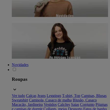
Novidades
As nossas licenças
Novidades
Roupas
Ver tudo
Calças
Jeans
Leggings
T-shirt, Top
Camisas, Blusas
Sweatshirt
Camisola, Casaco de malha
Blusão, Casaco
Macacão, Jardineira
Vestidos
Calções
Saias
Conjunto
Pijamas
e camisas de dormir
Collants, meias
Desporto
Fatos de banho