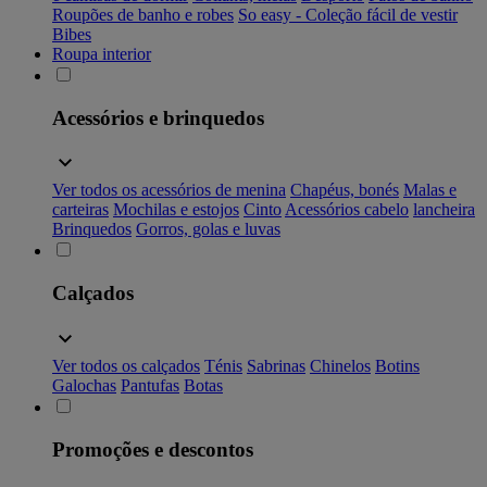
Roupões de banho e robes
So easy - Coleção fácil de vestir
Bibes
Roupa interior
Acessórios e brinquedos
Ver todos os acessórios de menina
Chapéus, bonés
Malas e
carteiras
Mochilas e estojos
Cinto
Acessórios cabelo
lancheira
Brinquedos
Gorros, golas e luvas
Calçados
Ver todos os calçados
Ténis
Sabrinas
Chinelos
Botins
Galochas
Pantufas
Botas
Promoções e descontos