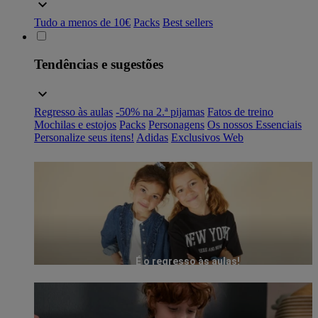
Tudo a menos de 10€
Packs
Best sellers
Tendências e sugestões
Regresso às aulas
-50% na 2.ª pijamas
Fatos de treino
Mochilas e estojos
Packs
Personagens
Os nossos Essenciais
Personalize seus itens!
Adidas
Exclusivos Web
É o regresso às aulas!