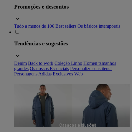
Promoções e descontos
Tudo a menos de 10€
Best sellers
Os básicos intemporais
Tendências e sugestões
Denim
Back to work
Coleção Linho
Homen tamanhos
grandes
Os nossos Essenciais
Personalize seus itens!
Personagens
Adidas
Exclusivos Web
Casacos e blusões