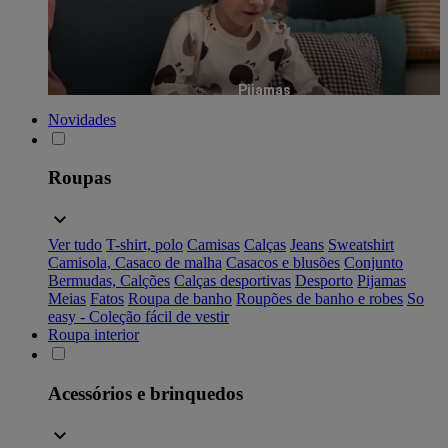
Pijamas
Novidades
Roupas
Ver tudo
T-shirt, polo
Camisas
Calças
Jeans
Sweatshirt
Camisola, Casaco de malha
Casacos e blusões
Conjunto
Bermudas, Calções
Calças desportivas
Desporto
Pijamas
Meias
Fatos
Roupa de banho
Roupões de banho e robes
So
easy - Coleção fácil de vestir
Roupa interior
Acessórios e brinquedos