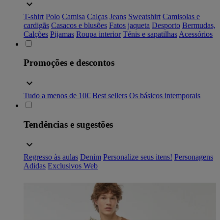
T-shirt
Polo
Camisa
Calças
Jeans
Sweatshirt
Camisolas e
cardigãs
Casacos e blusões
Fatos
jaqueta
Desporto
Bermudas,
Calções
Pijamas
Roupa interior
Ténis e sapatilhas
Acessórios
Promoções e descontos
Tudo a menos de 10€
Best sellers
Os básicos intemporais
Tendências e sugestões
Regresso às aulas
Denim
Personalize seus itens!
Personagens
Adidas
Exclusivos Web