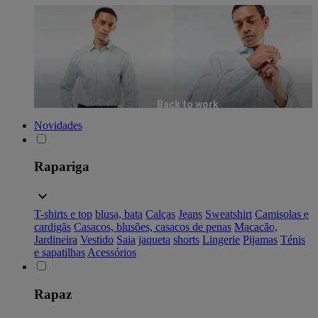
Back to work
Novidades
Rapariga
T-shirts e top
blusa, bata
Calças
Jeans
Sweatshirt
Camisolas e
cardigãs
Casacos, blusões, casacos de penas
Macacão,
Jardineira
Vestido
Saia
jaqueta
shorts
Lingerie
Pijamas
Ténis
e sapatilhas
Acessórios
Rapaz