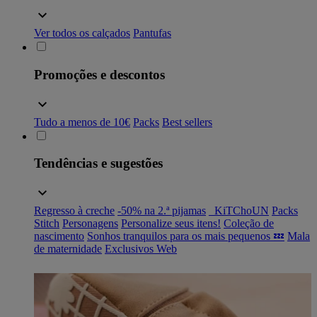
Ver todos os calçados
Pantufas
Promoções e descontos
Tudo a menos de 10€
Packs
Best sellers
Tendências e sugestões
Regresso à creche
-50% na 2.ª pijamas
_KiTChoUN
Packs
Stitch
Personagens
Personalize seus itens!
Coleção de
nascimento
Sonhos tranquilos para os mais pequenos 💤
Mala
de maternidade
Exclusivos Web