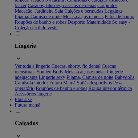
blazer
Casacos, blusões, casacos de penas
Conjuntos
Macacão, Jardineira
Saia
Calções e bermudas
Leggings
Pijama, Camisa de noite
Meias-calças e meias
Fatos de banho
Roupões de banho e robes
Desporto
Maternidade
So easy -
Coleção fácil de vestir
Lingerie
Ver toda a lingerie
Cuecas, shorty, fio dental
Cuecas
menstruais
Soutien
Body
Meias-calças e meias
Lingerie
adelgaçante
Lingerie sexy
Pijama, Camisa de noite
Babydolls,
Camisola interior
Futura Mamã
Sutiãs desportivos
Pós-
operatório
Roupões de banho e robes
Roupa interior térmica
Acessórios lingerie
Plus size
Futura mamã
Calçados