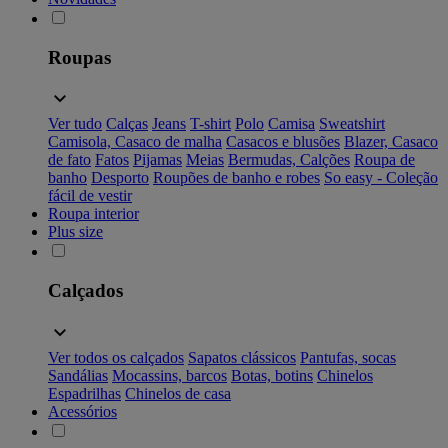
Roupas
Ver tudo
Calças
Jeans
T-shirt
Polo
Camisa
Sweatshirt
Camisola, Casaco de malha
Casacos e blusões
Blazer, Casaco
de fato
Fatos
Pijamas
Meias
Bermudas, Calções
Roupa de
banho
Desporto
Roupões de banho e robes
So easy - Coleção
fácil de vestir
Roupa interior
Plus size
Calçados
Ver todos os calçados
Sapatos clássicos
Pantufas, socas
Sandálias
Mocassins, barcos
Botas, botins
Chinelos
Espadrilhas
Chinelos de casa
Acessórios