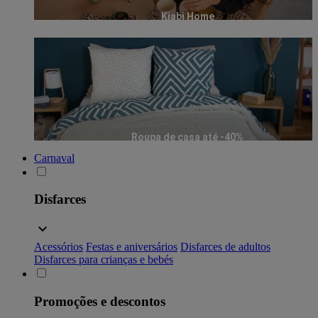
Kiabi Home
Roupa de casa até -40%
Carnaval
Disfarces
Acessórios
Festas e aniversários
Disfarces de adultos
Disfarces para crianças e bebés
Promoções e descontos