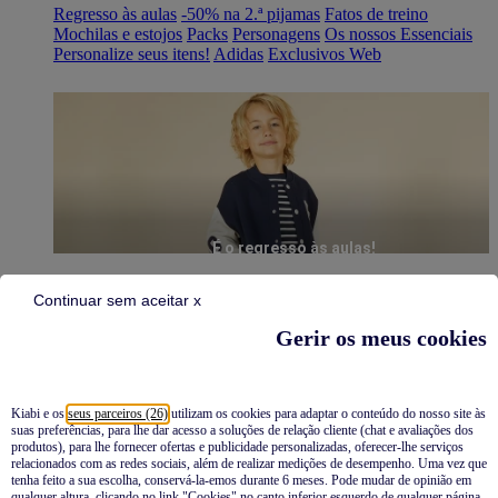
Regresso às aulas
-50% na 2.ª pijamas
Fatos de treino
Mochilas e estojos
Packs
Personagens
Os nossos Essenciais
Personalize seus itens!
Adidas
Exclusivos Web
É o regresso às aulas!
Continuar sem aceitar x
Gerir os meus cookies
Kiabi e os
seus parceiros (26)
utilizam os cookies para adaptar o conteúdo do nosso site às
suas preferências, para lhe dar acesso a soluções de relação cliente (chat e avaliações dos
Pijamas
produtos), para lhe fornecer ofertas e publicidade personalizadas, oferecer-lhe serviços
relacionados com as redes sociais, além de realizar medições de desempenho. Uma vez que
Novidades
tenha feito a sua escolha, conservá-la-emos durante 6 meses. Pode mudar de opinião em
qualquer altura, clicando no link "Cookies" no canto inferior esquerdo de qualquer página