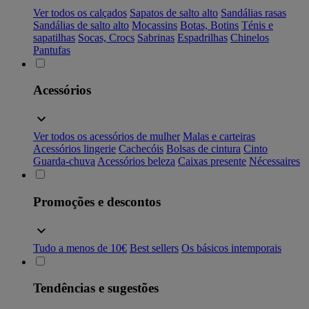
Ver todos os calçados
Sapatos de salto alto
Sandálias rasas
Sandálias de salto alto
Mocassins
Botas, Botins
Ténis e
sapatilhas
Socas, Crocs
Sabrinas
Espadrilhas
Chinelos
Pantufas
Acessórios
Ver todos os acessórios de mulher
Malas e carteiras
Acessórios lingerie
Cachecóis
Bolsas de cintura
Cinto
Guarda-chuva
Acessórios beleza
Caixas presente
Nécessaires
Promoções e descontos
Tudo a menos de 10€
Best sellers
Os básicos intemporais
Tendências e sugestões