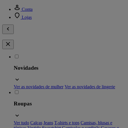
Conta
Lojas
Novidades
Ver as novidades de mulher
Ver as novidades de lingerie
Roupas
Ver tudo
Calças
Jeans
T-shirts e tops
Camisas, blusas e
túnicas
Vestido
Sweatshirt
Camisolas e cardigãs
Casacos e