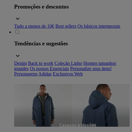
Promoções e descontos
Tudo a menos de 10€
Best sellers
Os básicos intemporais
Tendências e sugestões
Denim
Back to work
Coleção Linho
Homen tamanhos
grandes
Os nossos Essenciais
Personalize seus itens!
Personagens
Adidas
Exclusivos Web
Casacos e blusões