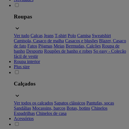
Roupas
Ver tudo
Calças
Jeans
T-shirt
Polo
Camisa
Sweatshirt
Camisola, Casaco de malha
Casacos e blusões
Blazer, Casaco
de fato
Fatos
Pijamas
Meias
Bermudas, Calções
Roupa de
banho
Desporto
Roupões de banho e robes
So easy - Coleção
fácil de vestir
Roupa interior
Plus size
Calçados
Ver todos os calçados
Sapatos clássicos
Pantufas, socas
Sandálias
Mocassins, barcos
Botas, botins
Chinelos
Espadrilhas
Chinelos de casa
Acessórios