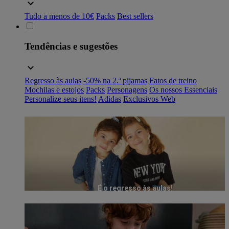
Tudo a menos de 10€
Packs
Best sellers
Tendências e sugestões
Regresso às aulas
-50% na 2.ª pijamas
Fatos de treino
Mochilas e estojos
Packs
Personagens
Os nossos Essenciais
Personalize seus itens!
Adidas
Exclusivos Web
É o regresso às aulas!