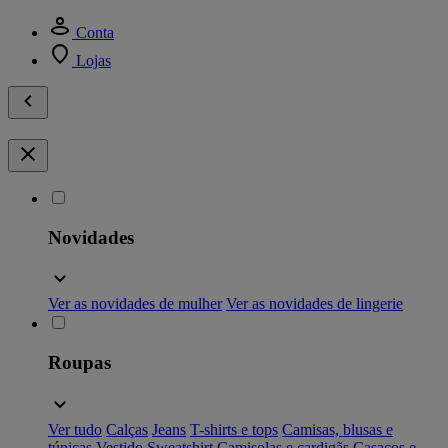
Conta
Lojas
Novidades
Ver as novidades de mulher
Ver as novidades de lingerie
Roupas
Ver tudo
Calças
Jeans
T-shirts e tops
Camisas, blusas e
túnicas
Vestido
Sweatshirt
Camisolas e cardigãs
Casacos e