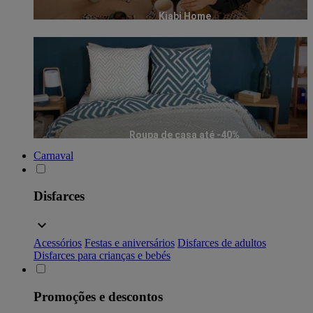
Kiabi Home
Roupa de casa até -40%
Carnaval
Disfarces
Acessórios
Festas e aniversários
Disfarces de adultos
Disfarces para crianças e bebés
Promoções e descontos