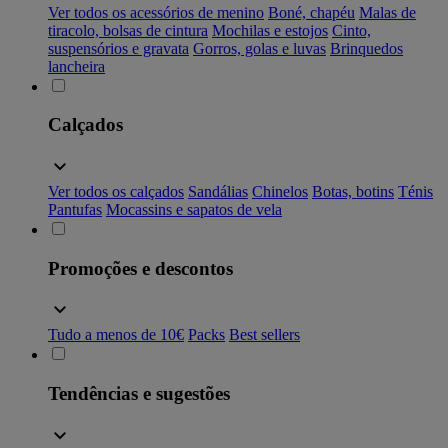
Ver todos os acessórios de menino
Boné, chapéu
Malas de
tiracolo, bolsas de cintura
Mochilas e estojos
Cinto,
suspensórios e gravata
Gorros, golas e luvas
Brinquedos
lancheira
Calçados
Ver todos os calçados
Sandálias
Chinelos
Botas, botins
Ténis
Pantufas
Mocassins e sapatos de vela
Promoções e descontos
Tudo a menos de 10€
Packs
Best sellers
Tendências e sugestões