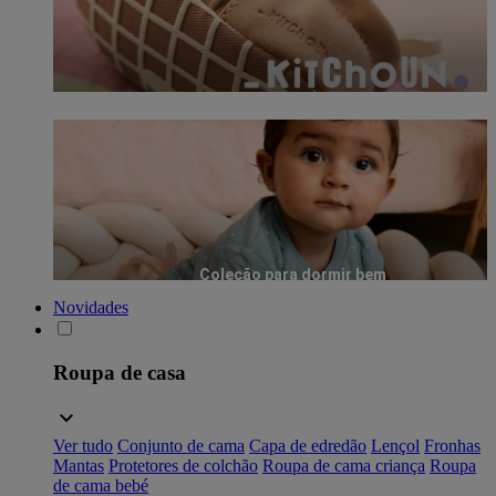
Coleção para dormir bem
Novidades
Roupa de casa
Ver tudo
Conjunto de cama
Capa de edredão
Lençol
Fronhas
Mantas
Protetores de colchão
Roupa de cama criança
Roupa
de cama bebé