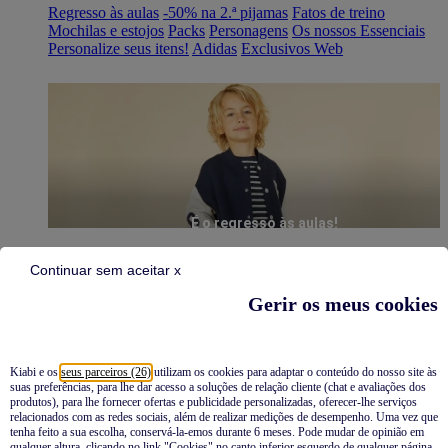
Regresso às aulas
-50% na 2.ª pijamas
Fatos de treino
Mochilas e estojos
Packs
Personagens
Os nossos Essenciais
Personalize seus itens!
Adidas
Exclusivos Web
É o regresso às aulas!
Continuar sem aceitar x
Gerir os meus cookies
Kiabi e os
seus parceiros (26)
utilizam os cookies para adaptar o conteúdo do nosso site às
suas preferências, para lhe dar acesso a soluções de relação cliente (chat e avaliações dos
Pijamas
produtos), para lhe fornecer ofertas e publicidade personalizadas, oferecer-lhe serviços
relacionados com as redes sociais, além de realizar medições de desempenho. Uma vez que
Novidades
tenha feito a sua escolha, conservá-la-emos durante 6 meses. Pode mudar de opinião em
qualquer altura, clicando no link "Cookies" no canto inferior esquerdo de qualquer página