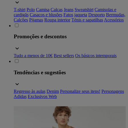
T-shirt
Polo
Camisa
Calças
Jeans
Sweatshirt
Camisolas e
cardigãs
Casacos e blusões
Fatos
jaqueta
Desporto
Bermudas,
Calções
Pijamas
Roupa interior
Ténis e sapatilhas
Acessórios
Promoções e descontos
Tudo a menos de 10€
Best sellers
Os básicos intemporais
Tendências e sugestões
Regresso às aulas
Denim
Personalize seus itens!
Personagens
Adidas
Exclusivos Web