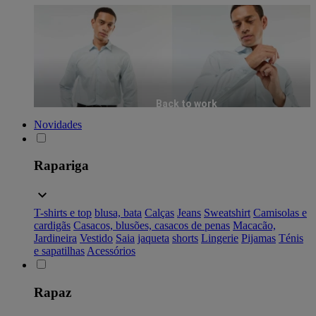
Back to work
Novidades
Rapariga
T-shirts e top
blusa, bata
Calças
Jeans
Sweatshirt
Camisolas e
cardigãs
Casacos, blusões, casacos de penas
Macacão,
Jardineira
Vestido
Saia
jaqueta
shorts
Lingerie
Pijamas
Ténis
e sapatilhas
Acessórios
Rapaz