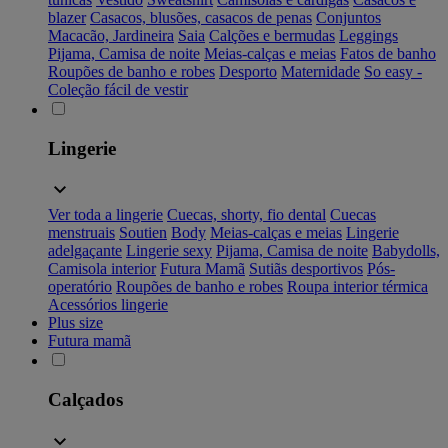
blazer
Casacos, blusões, casacos de penas
Conjuntos
Macacão, Jardineira
Saia
Calções e bermudas
Leggings
Pijama, Camisa de noite
Meias-calças e meias
Fatos de banho
Roupões de banho e robes
Desporto
Maternidade
So easy -
Coleção fácil de vestir
Lingerie
Ver toda a lingerie
Cuecas, shorty, fio dental
Cuecas
menstruais
Soutien
Body
Meias-calças e meias
Lingerie
adelgaçante
Lingerie sexy
Pijama, Camisa de noite
Babydolls,
Camisola interior
Futura Mamã
Sutiãs desportivos
Pós-
operatório
Roupões de banho e robes
Roupa interior térmica
Acessórios lingerie
Plus size
Futura mamã
Calçados