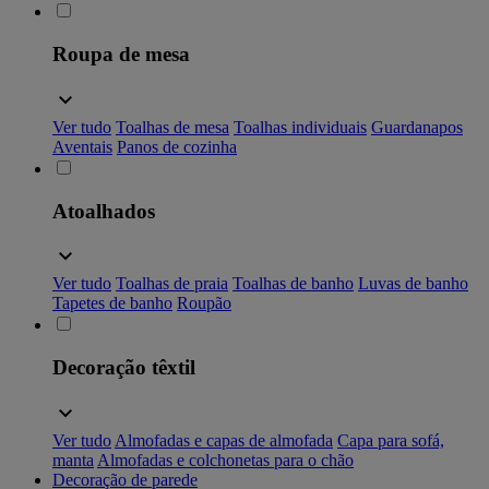
Roupa de mesa
Ver tudo
Toalhas de mesa
Toalhas individuais
Guardanapos
Aventais
Panos de cozinha
Atoalhados
Ver tudo
Toalhas de praia
Toalhas de banho
Luvas de banho
Tapetes de banho
Roupão
Decoração têxtil
Ver tudo
Almofadas e capas de almofada
Capa para sofá,
manta
Almofadas e colchonetas para o chão
Decoração de parede