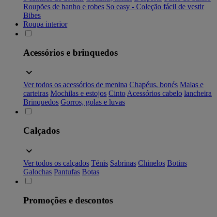
Roupões de banho e robes
So easy - Coleção fácil de vestir
Bibes
Roupa interior
Acessórios e brinquedos
Ver todos os acessórios de menina
Chapéus, bonés
Malas e
carteiras
Mochilas e estojos
Cinto
Acessórios cabelo
lancheira
Brinquedos
Gorros, golas e luvas
Calçados
Ver todos os calçados
Ténis
Sabrinas
Chinelos
Botins
Galochas
Pantufas
Botas
Promoções e descontos