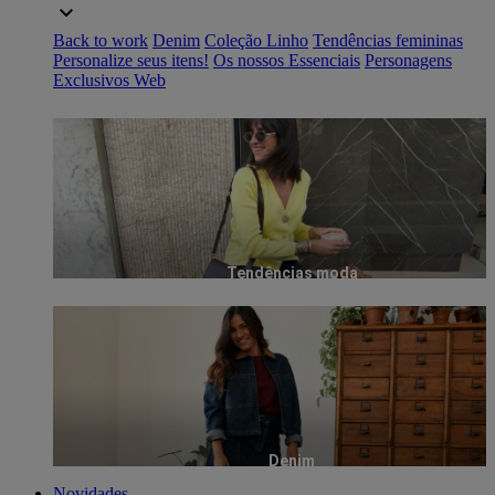
Back to work
Denim
Coleção Linho
Tendências femininas
Personalize seus itens!
Os nossos Essenciais
Personagens
Exclusivos Web
Tendências moda
Denim
Novidades