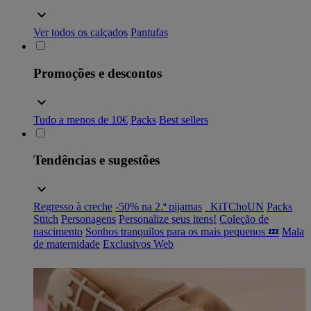
Ver todos os calçados
Pantufas
Promoções e descontos
Tudo a menos de 10€
Packs
Best sellers
Tendências e sugestões
Regresso à creche
-50% na 2.ª pijamas
_KiTChoUN
Packs
Stitch
Personagens
Personalize seus itens!
Coleção de
nascimento
Sonhos tranquilos para os mais pequenos 💤
Mala
de maternidade
Exclusivos Web