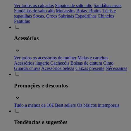
Ver todos os calçados
Sapatos de salto alto
Sandálias rasas
Sandálias de salto alto
Mocassins
Botas, Botins
Ténis e
sapatilhas
Socas, Crocs
Sabrinas
Espadrilhas
Chinelos
Pantufas
Acessórios
Ver todos os acessórios de mulher
Malas e carteiras
Acessórios lingerie
Cachecóis
Bolsas de cintura
Cinto
Guarda-chuva
Acessórios beleza
Caixas presente
Nécessaires
Promoções e descontos
Tudo a menos de 10€
Best sellers
Os básicos intemporais
Tendências e sugestões