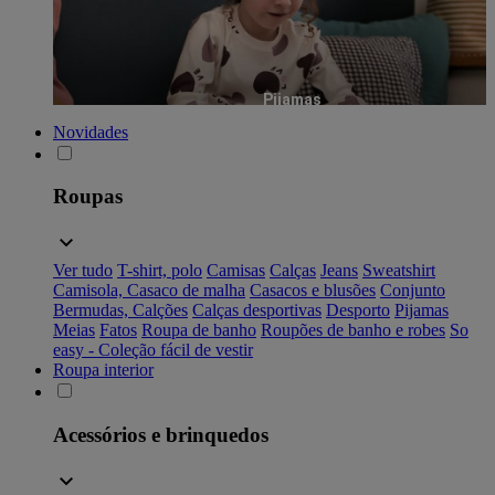
Pijamas
Novidades
Roupas
Ver tudo
T-shirt, polo
Camisas
Calças
Jeans
Sweatshirt
Camisola, Casaco de malha
Casacos e blusões
Conjunto
Bermudas, Calções
Calças desportivas
Desporto
Pijamas
Meias
Fatos
Roupa de banho
Roupões de banho e robes
So
easy - Coleção fácil de vestir
Roupa interior
Acessórios e brinquedos