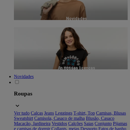
Novidades
As nossas licenças
Novidades
Roupas
Ver tudo
Calças
Jeans
Leggings
T-shirt, Top
Camisas, Blusas
Sweatshirt
Camisola, Casaco de malha
Blusão, Casaco
Macacão, Jardineira
Vestidos
Calções
Saias
Conjunto
Pijamas
e camisas de dormir
Collants, meias
Desporto
Fatos de banho