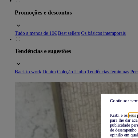
Promoções e descontos
Tudo a menos de 10€
Best sellers
Os básicos intemporais
Tendências e sugestões
Back to work
Denim
Coleção Linho
Tendências femininas
Pers
Continuar sem
Kiabi e os
seus 
para lhe dar ace
publicidade pers
de desempenho. 
opinião em qual