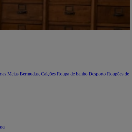
mas
Meias
Bermudas, Calções
Roupa de banho
Desporto
Roupões de
asa