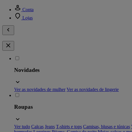
Conta
Lojas
Novidades
Ver as novidades de mulher
Ver as novidades de lingerie
Roupas
Ver tudo
Calças
Jeans
T-shirts e tops
Camisas, blusas e túnicas
bermudas
Leggings
Pijama, Camisa de noite
Meias-calças e me