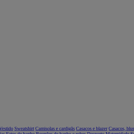
Vestido
Sweatshirt
Camisolas e cardigãs
Casacos e blazer
Casacos, blus
ias
Fatos de banho
Roupões de banho e robes
Desporto
Maternidade
S