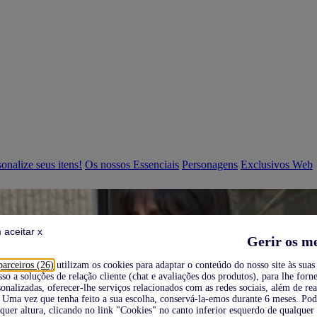
onalize seus itens!
Os nossos Essenciais
Personagens
Exclusivos Web
 aceitar x
Gerir os m
parceiros (26)
utilizam os cookies para adaptar o conteúdo do nosso site às suas 
sso a soluções de relação cliente (chat e avaliações dos produtos), para lhe forne
onalizadas, oferecer-lhe serviços relacionados com as redes sociais, além de re
Uma vez que tenha feito a sua escolha, conservá-la-emos durante 6 meses. Po
quer altura, clicando no link "Cookies" no canto inferior esquerdo de qualquer