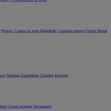
y
Pijama, Camisa de noite
Babydolls, Camisola interior
Futura Mamã
rocs
Sabrinas
Espadrilhas
Chinelos
Pantufas
eleza
Caixas presente
Nécessaires