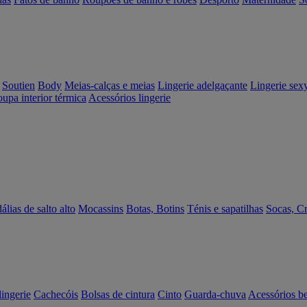
Soutien
Body
Meias-calças e meias
Lingerie adelgaçante
Lingerie sex
upa interior térmica
Acessórios lingerie
álias de salto alto
Mocassins
Botas, Botins
Ténis e sapatilhas
Socas, C
lingerie
Cachecóis
Bolsas de cintura
Cinto
Guarda-chuva
Acessórios b