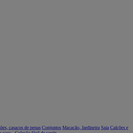
ões, casacos de penas
Conjuntos
Macacão, Jardineira
Saia
Calções e
o easy - Coleção fácil de vestir