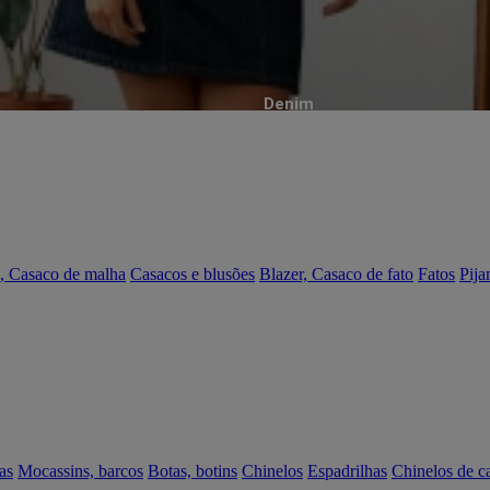
Denim
, Casaco de malha
Casacos e blusões
Blazer, Casaco de fato
Fatos
Pija
as
Mocassins, barcos
Botas, botins
Chinelos
Espadrilhas
Chinelos de c