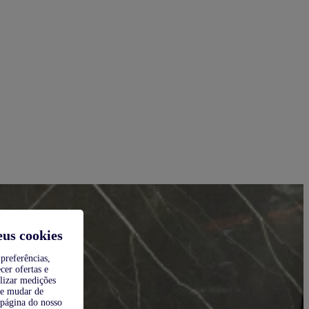
eus cookies
preferências,
cer ofertas e
alizar medições
de mudar de
 página do nosso