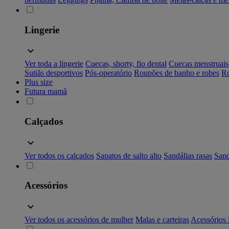
Lingerie
Ver toda a lingerie
Cuecas, shorty, fio dental
Cuecas menstruais
Sutiãs desportivos
Pós-operatório
Roupões de banho e robes
Ro
Plus size
Futura mamã
Calçados
Ver todos os calçados
Sapatos de salto alto
Sandálias rasas
Sand
Acessórios
Ver todos os acessórios de mulher
Malas e carteiras
Acessórios 