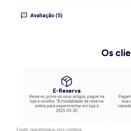
Avaliação (5)
Os cli
E-Reserva
Reserve, prove os seus artigos, pague na
Pagame
loja e recolha. "A modalidade de reserva
sua co
online para experimentar em loja é
varied
fantástica. Parabéns pela inovação!"
2025-03-20
Fonte: questionário pós-compra