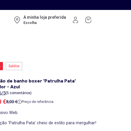
A minha loja preferida
Escolha
%
Saldos
ão de banho boxer 'Patrulha Pata'
lor - Azul
6/5
(5 comentários)
ço de venda
0 €
Preço de referência
8,00 €
Preço de referência
usivo Web
ção 'Patrulha Pata' cheio de estilo para mergulhar!