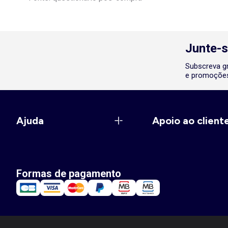
Junte-s
Subscreva gr
e promoções
Ajuda
Apoio ao client
Formas de pagamento