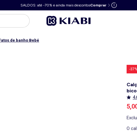
SALDOS: até -70% e ainda mais descontos
Comprar
Fatos de banho Bebé
-37
Calç
bico
4.
Pre
5,0
Excl
O cal