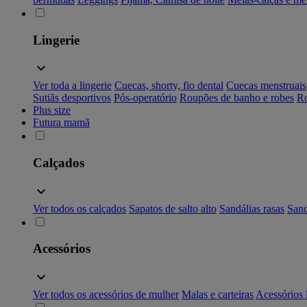
Lingerie
Ver toda a lingerie
Cuecas, shorty, fio dental
Cuecas menstruais
Sutiãs desportivos
Pós-operatório
Roupões de banho e robes
Ro
Plus size
Futura mamã
Calçados
Ver todos os calçados
Sapatos de salto alto
Sandálias rasas
Sand
Acessórios
Ver todos os acessórios de mulher
Malas e carteiras
Acessórios 