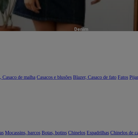
Denim
, Casaco de malha
Casacos e blusões
Blazer, Casaco de fato
Fatos
Pija
as
Mocassins, barcos
Botas, botins
Chinelos
Espadrilhas
Chinelos de c