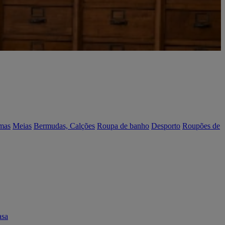
mas
Meias
Bermudas, Calções
Roupa de banho
Desporto
Roupões de
asa