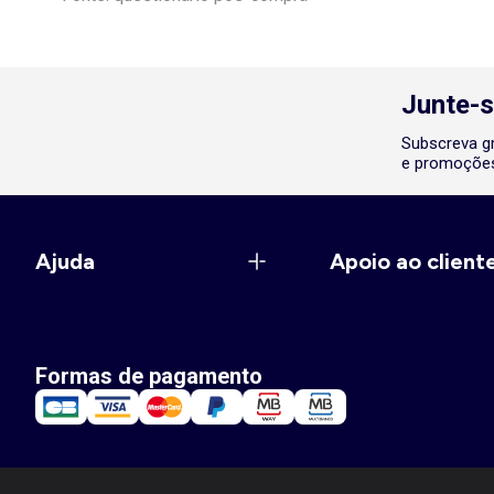
Junte-s
Subscreva gr
e promoções
Ajuda
Apoio ao client
Formas de pagamento