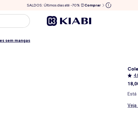
SALDOS: Últimos dias até -70% ⏰
Comprar
tes sem mangas
Cole
4.
18,0
Está
Veja