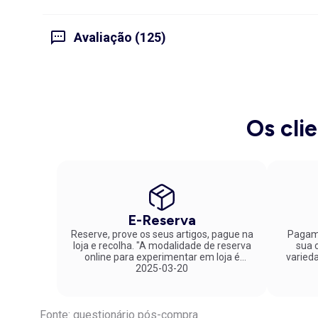
Avaliação (125)
Os cli
E-Reserva
Reserve, prove os seus artigos, pague na
Pagame
loja e recolha. "A modalidade de reserva
sua co
online para experimentar em loja é
varied
fantástica. Parabéns pela inovação!"
2025-03-20
Fonte: questionário pós-compra