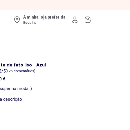
A minha loja preferida
Escolha
te de fato liso - Azul
8/5
(125 comentários)
0 €
 super na moda ;)
 a descrição