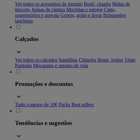
Ver todos os acessórios de menino
Boné, chapéu
Malas de
tiracolo, bolsas de cintura
Mochilas e estojos
Cinto,
suspensórios e gravata
Gorros, golas e luvas
Brinquedos
lancheira
Calçados
Ver todos os calçados
Sandálias
Chinelos
Botas, botins
Ténis
Pantufas
Mocassins e sapatos de vela
Promoções e descontos
Tudo a menos de 10€
Packs
Best sellers
Tendências e sugestões