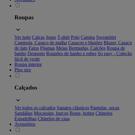
Roupas
Ver tudo
Calças
Jeans
T-shirt
Polo
Camisa
Sweatshirt
Camisola, Casaco de malha
Casacos e blusões
Blazer, Casaco
de fato
Fatos
Pijamas
Meias
Bermudas, Calções
Roupa de
banho
Desporto
Roupões de banho e robes
So easy - Coleção
fácil de vestir
Roupa interior
Plus size
Calçados
Ver todos os calçados
Sapatos clássicos
Pantufas, socas
Sandálias
Mocassins, barcos
Botas, botins
Chinelos
Espadrilhas
Chinelos de casa
Acessórios