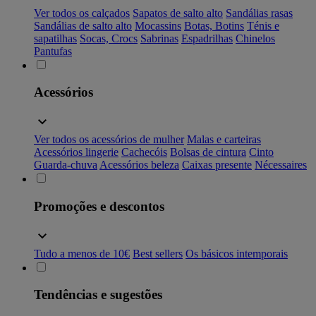
Ver todos os calçados
Sapatos de salto alto
Sandálias rasas
Sandálias de salto alto
Mocassins
Botas, Botins
Ténis e
sapatilhas
Socas, Crocs
Sabrinas
Espadrilhas
Chinelos
Pantufas
Acessórios
Ver todos os acessórios de mulher
Malas e carteiras
Acessórios lingerie
Cachecóis
Bolsas de cintura
Cinto
Guarda-chuva
Acessórios beleza
Caixas presente
Nécessaires
Promoções e descontos
Tudo a menos de 10€
Best sellers
Os básicos intemporais
Tendências e sugestões