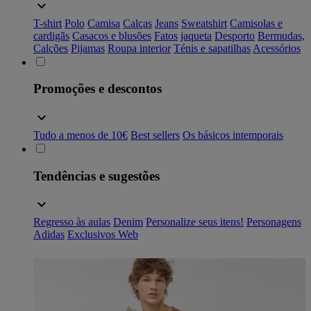
T-shirt
Polo
Camisa
Calças
Jeans
Sweatshirt
Camisolas e
cardigãs
Casacos e blusões
Fatos
jaqueta
Desporto
Bermudas,
Calções
Pijamas
Roupa interior
Ténis e sapatilhas
Acessórios
Promoções e descontos
Tudo a menos de 10€
Best sellers
Os básicos intemporais
Tendências e sugestões
Regresso às aulas
Denim
Personalize seus itens!
Personagens
Adidas
Exclusivos Web