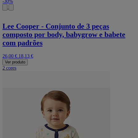
-30%
Lee Cooper - Conjunto de 3 peças
composto por body, babygrow e babete
com padrões
26,00 €
18,13 €
Ver produto
2 cores