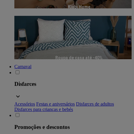
Kiabi Home
Roupa de casa até -40%
Carnaval
Disfarces
Acessórios
Festas e aniversários
Disfarces de adultos
Disfarces para crianças e bebés
Promoções e descontos