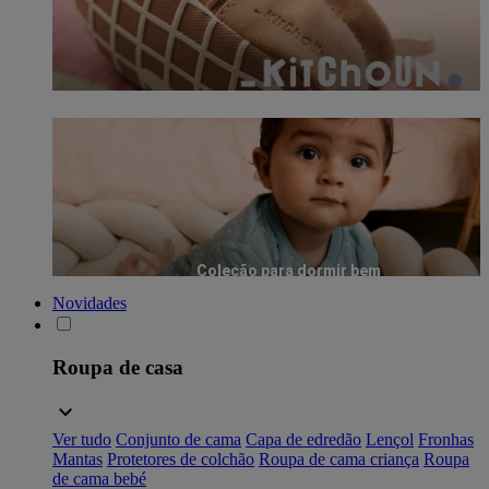
Coleção para dormir bem
Novidades
Roupa de casa
Ver tudo
Conjunto de cama
Capa de edredão
Lençol
Fronhas
Mantas
Protetores de colchão
Roupa de cama criança
Roupa
de cama bebé