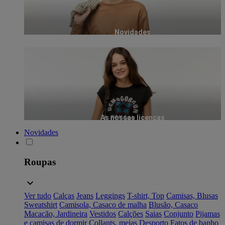
Novidades
As nossas licenças
Novidades
Roupas
Ver tudo
Calças
Jeans
Leggings
T-shirt, Top
Camisas, Blusas
Sweatshirt
Camisola, Casaco de malha
Blusão, Casaco
Macacão, Jardineira
Vestidos
Calções
Saias
Conjunto
Pijamas
e camisas de dormir
Collants, meias
Desporto
Fatos de banho