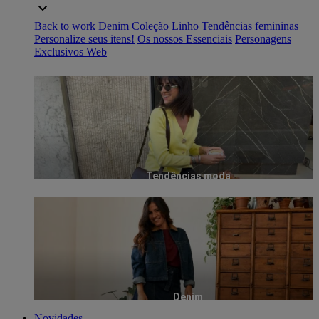
Back to work
Denim
Coleção Linho
Tendências femininas
Personalize seus itens!
Os nossos Essenciais
Personagens
Exclusivos Web
Tendências moda
Denim
Novidades