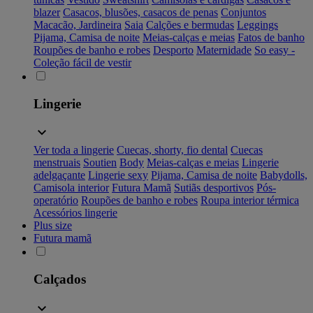
blazer
Casacos, blusões, casacos de penas
Conjuntos
Macacão, Jardineira
Saia
Calções e bermudas
Leggings
Pijama, Camisa de noite
Meias-calças e meias
Fatos de banho
Roupões de banho e robes
Desporto
Maternidade
So easy -
Coleção fácil de vestir
Lingerie
Ver toda a lingerie
Cuecas, shorty, fio dental
Cuecas
menstruais
Soutien
Body
Meias-calças e meias
Lingerie
adelgaçante
Lingerie sexy
Pijama, Camisa de noite
Babydolls,
Camisola interior
Futura Mamã
Sutiãs desportivos
Pós-
operatório
Roupões de banho e robes
Roupa interior térmica
Acessórios lingerie
Plus size
Futura mamã
Calçados