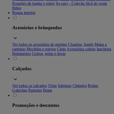
Roupões de banho e robes
So easy - Coleção fácil de vestir
Bibes
Roupa interior
Acessórios e brinquedos
Ver todos os acessórios de menina
Chapéus, bonés
Malas e
carteiras
Mochilas e estojos
Cinto
Acessórios cabelo
lancheira
Brinquedos
Gorros, golas e luvas
Calçados
Ver todos os calçados
Ténis
Sabrinas
Chinelos
Botins
Galochas
Pantufas
Botas
Promoções e descontos