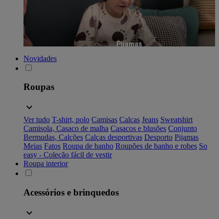
Pijamas
Novidades
Roupas
Ver tudo
T-shirt, polo
Camisas
Calças
Jeans
Sweatshirt
Camisola, Casaco de malha
Casacos e blusões
Conjunto
Bermudas, Calções
Calças desportivas
Desporto
Pijamas
Meias
Fatos
Roupa de banho
Roupões de banho e robes
So
easy - Coleção fácil de vestir
Roupa interior
Acessórios e brinquedos