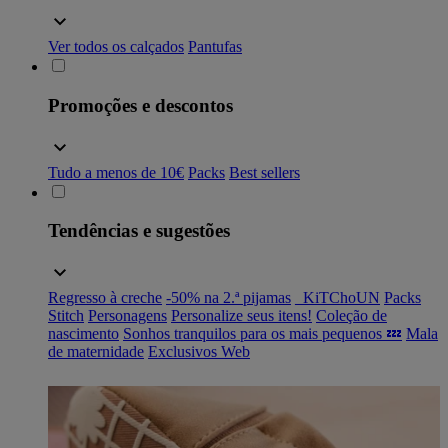
Ver todos os calçados
Pantufas
Promoções e descontos
Tudo a menos de 10€
Packs
Best sellers
Tendências e sugestões
Regresso à creche
-50% na 2.ª pijamas
_KiTChoUN
Packs
Stitch
Personagens
Personalize seus itens!
Coleção de
nascimento
Sonhos tranquilos para os mais pequenos 💤
Mala
de maternidade
Exclusivos Web