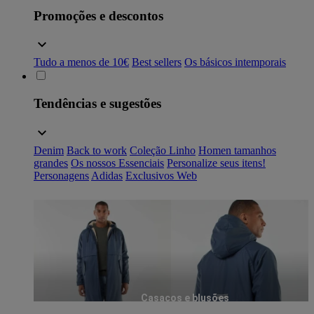
Promoções e descontos
Tudo a menos de 10€
Best sellers
Os básicos intemporais
Tendências e sugestões
Denim
Back to work
Coleção Linho
Homen tamanhos
grandes
Os nossos Essenciais
Personalize seus itens!
Personagens
Adidas
Exclusivos Web
Casacos e blusões