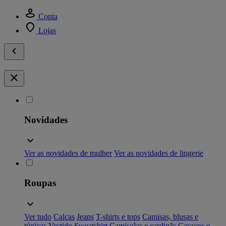
Conta
Lojas
Novidades
Ver as novidades de mulher
Ver as novidades de lingerie
Roupas
Ver tudo
Calças
Jeans
T-shirts e tops
Camisas, blusas e
túnicas
Vestido
Sweatshirt
Camisolas e cardigãs
Casacos e