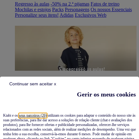
Regresso às aulas
-50% na 2.ª pijamas
Fatos de treino
Mochilas e estojos
Packs
Personagens
Os nossos Essenciais
Personalize seus itens!
Adidas
Exclusivos Web
É o regresso às aulas!
Continuar sem aceitar x
Gerir os meus cookies
Kiabi e os
seus parceiros (26)
utilizam os cookies para adaptar o conteúdo do nosso site às
suas preferências, para lhe dar acesso a soluções de relação cliente (chat e avaliações dos
Pijamas
produtos), para lhe fornecer ofertas e publicidade personalizadas, oferecer-lhe serviços
relacionados com as redes sociais, além de realizar medições de desempenho. Uma vez que
Novidades
tenha feito a sua escolha, conservá-la-emos durante 6 meses. Pode mudar de opinião em
qualquer altura, clicando no link "Cookies" no canto inferior esquerdo de qualquer página