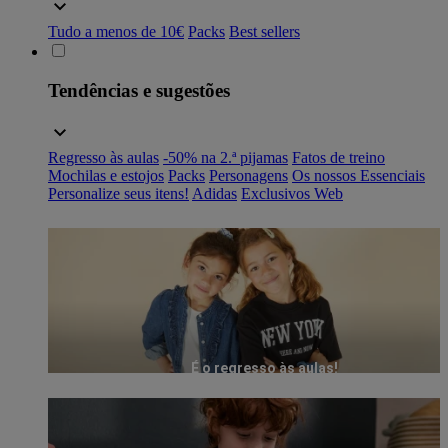
Tudo a menos de 10€
Packs
Best sellers
Tendências e sugestões
Regresso às aulas
-50% na 2.ª pijamas
Fatos de treino
Mochilas e estojos
Packs
Personagens
Os nossos Essenciais
Personalize seus itens!
Adidas
Exclusivos Web
É o regresso às aulas!