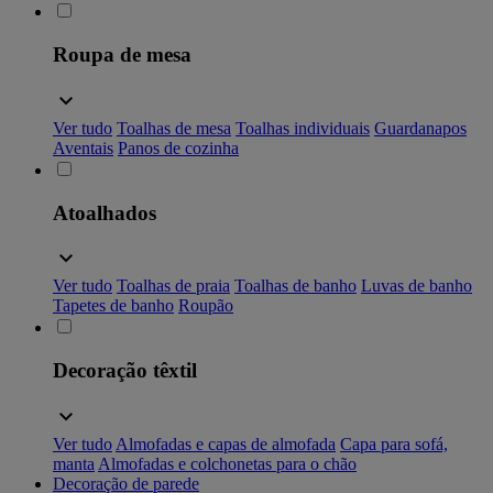
Roupa de mesa
Ver tudo
Toalhas de mesa
Toalhas individuais
Guardanapos
Aventais
Panos de cozinha
Atoalhados
Ver tudo
Toalhas de praia
Toalhas de banho
Luvas de banho
Tapetes de banho
Roupão
Decoração têxtil
Ver tudo
Almofadas e capas de almofada
Capa para sofá,
manta
Almofadas e colchonetas para o chão
Decoração de parede