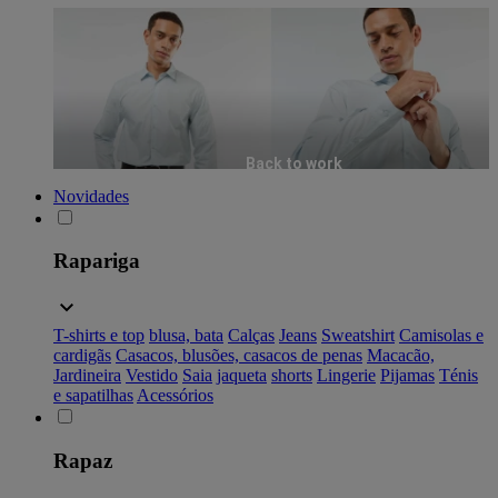
Back to work
Novidades
Rapariga
T-shirts e top
blusa, bata
Calças
Jeans
Sweatshirt
Camisolas e
cardigãs
Casacos, blusões, casacos de penas
Macacão,
Jardineira
Vestido
Saia
jaqueta
shorts
Lingerie
Pijamas
Ténis
e sapatilhas
Acessórios
Rapaz