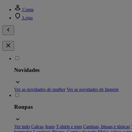
Conta
Lojas
Novidades
Ver as novidades de mulher
Ver as novidades de lingerie
Roupas
Ver tudo
Calças
Jeans
T-shirts e tops
Camisas, blusas e túnicas
bermudas
Leggings
Pijama, Camisa de noite
Meias-calças e me