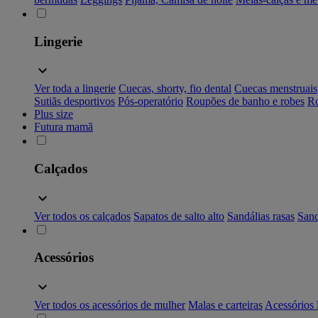
Lingerie
Ver toda a lingerie
Cuecas, shorty, fio dental
Cuecas menstruais
Sutiãs desportivos
Pós-operatório
Roupões de banho e robes
Ro
Plus size
Futura mamã
Calçados
Ver todos os calçados
Sapatos de salto alto
Sandálias rasas
Sand
Acessórios
Ver todos os acessórios de mulher
Malas e carteiras
Acessórios 