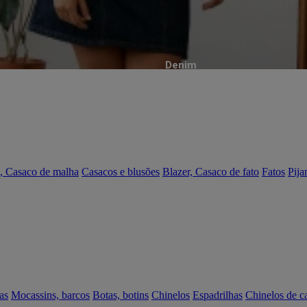
Denim
, Casaco de malha
Casacos e blusões
Blazer, Casaco de fato
Fatos
Pija
as
Mocassins, barcos
Botas, botins
Chinelos
Espadrilhas
Chinelos de c