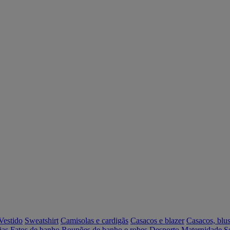
Vestido
Sweatshirt
Camisolas e cardigãs
Casacos e blazer
Casacos, blus
ias
Fatos de banho
Roupões de banho e robes
Desporto
Maternidade
S