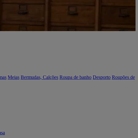
mas
Meias
Bermudas, Calções
Roupa de banho
Desporto
Roupões de
asa