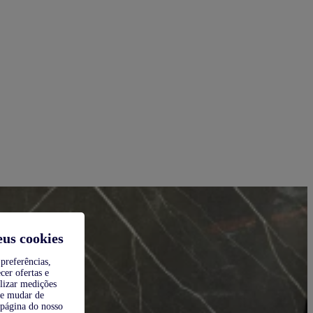
eus cookies
preferências,
cer ofertas e
alizar medições
de mudar de
 página do nosso