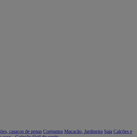
ões, casacos de penas
Conjuntos
Macacão, Jardineira
Saia
Calções e
o easy - Coleção fácil de vestir