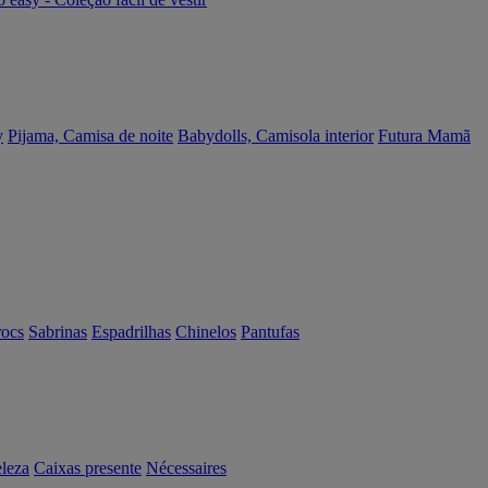
y
Pijama, Camisa de noite
Babydolls, Camisola interior
Futura Mamã
rocs
Sabrinas
Espadrilhas
Chinelos
Pantufas
eleza
Caixas presente
Nécessaires