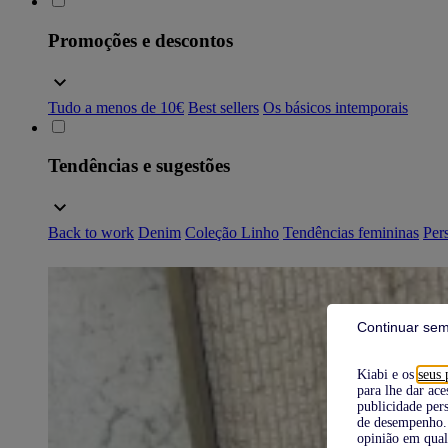
Promoções e descontos
Tudo a menos de 10€
Best sellers
Os básicos intemporais
Tendências e sugestões
Back to work
Denim
Coleção Linho
Tendências femininas
Pers
Continuar sem
Kiabi e os
seus 
para lhe dar ace
publicidade pers
de desempenho. 
opinião em qual