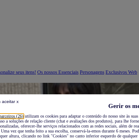
onalize seus itens!
Os nossos Essenciais
Personagens
Exclusivos Web
 aceitar x
Gerir os m
parceiros (26)
utilizam os cookies para adaptar o conteúdo do nosso site às suas 
sso a soluções de relação cliente (chat e avaliações dos produtos), para lhe forne
onalizadas, oferecer-lhe serviços relacionados com as redes sociais, além de re
Uma vez que tenha feito a sua escolha, conservá-la-emos durante 6 meses. Po
quer altura, clicando no link "Cookies" no canto inferior esquerdo de qualquer