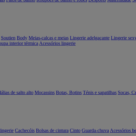
Soutien
Body
Meias-calças e meias
Lingerie adelgaçante
Lingerie sex
upa interior térmica
Acessórios lingerie
álias de salto alto
Mocassins
Botas, Botins
Ténis e sapatilhas
Socas, C
lingerie
Cachecóis
Bolsas de cintura
Cinto
Guarda-chuva
Acessórios b