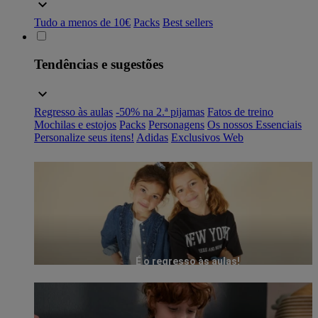
Tudo a menos de 10€
Packs
Best sellers
Tendências e sugestões
Regresso às aulas
-50% na 2.ª pijamas
Fatos de treino
Mochilas e estojos
Packs
Personagens
Os nossos Essenciais
Personalize seus itens!
Adidas
Exclusivos Web
É o regresso às aulas!