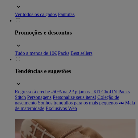
Ver todos os calçados
Pantufas
Promoções e descontos
Tudo a menos de 10€
Packs
Best sellers
Tendências e sugestões
Regresso à creche
-50% na 2.ª pijamas
_KiTChoUN
Packs
Stitch
Personagens
Personalize seus itens!
Coleção de
nascimento
Sonhos tranquilos para os mais pequenos 💤
Mala
de maternidade
Exclusivos Web