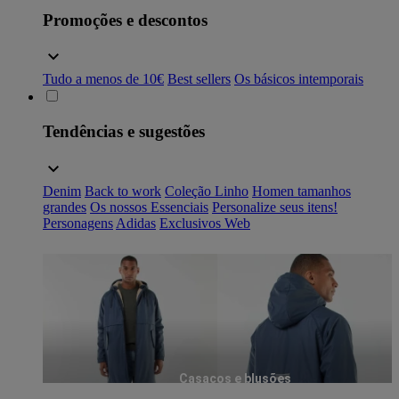
Promoções e descontos
Tudo a menos de 10€
Best sellers
Os básicos intemporais
Tendências e sugestões
Denim
Back to work
Coleção Linho
Homen tamanhos
grandes
Os nossos Essenciais
Personalize seus itens!
Personagens
Adidas
Exclusivos Web
Casacos e blusões