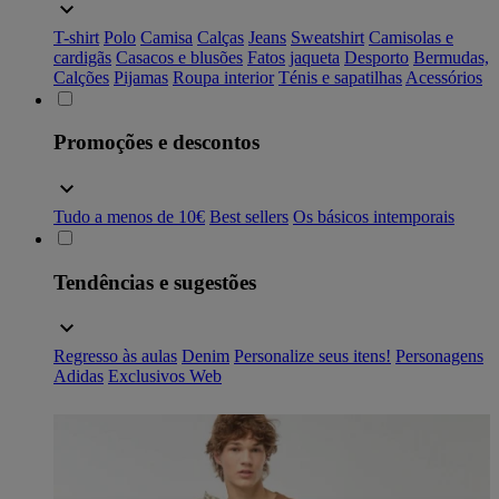
T-shirt
Polo
Camisa
Calças
Jeans
Sweatshirt
Camisolas e
cardigãs
Casacos e blusões
Fatos
jaqueta
Desporto
Bermudas,
Calções
Pijamas
Roupa interior
Ténis e sapatilhas
Acessórios
Promoções e descontos
Tudo a menos de 10€
Best sellers
Os básicos intemporais
Tendências e sugestões
Regresso às aulas
Denim
Personalize seus itens!
Personagens
Adidas
Exclusivos Web