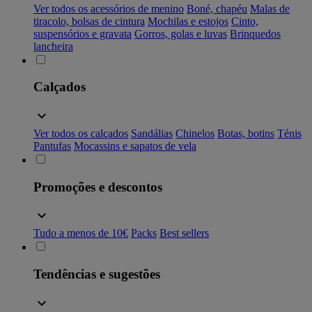
Ver todos os acessórios de menino
Boné, chapéu
Malas de
tiracolo, bolsas de cintura
Mochilas e estojos
Cinto,
suspensórios e gravata
Gorros, golas e luvas
Brinquedos
lancheira
Calçados
Ver todos os calçados
Sandálias
Chinelos
Botas, botins
Ténis
Pantufas
Mocassins e sapatos de vela
Promoções e descontos
Tudo a menos de 10€
Packs
Best sellers
Tendências e sugestões