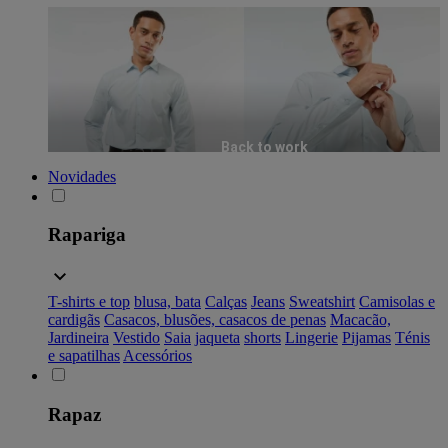
Back to work
Novidades
Rapariga
T-shirts e top
blusa, bata
Calças
Jeans
Sweatshirt
Camisolas e
cardigãs
Casacos, blusões, casacos de penas
Macacão,
Jardineira
Vestido
Saia
jaqueta
shorts
Lingerie
Pijamas
Ténis
e sapatilhas
Acessórios
Rapaz