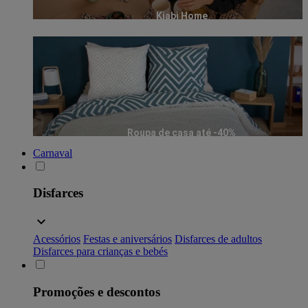
Kiabi Home
Roupa de casa até -40%
Carnaval
Disfarces
Acessórios
Festas e aniversários
Disfarces de adultos
Disfarces para crianças e bebés
Promoções e descontos