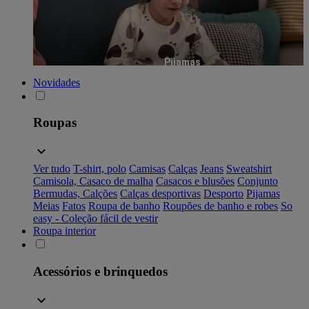
Pijamas
Novidades
Roupas
Ver tudo
T-shirt, polo
Camisas
Calças
Jeans
Sweatshirt
Camisola, Casaco de malha
Casacos e blusões
Conjunto
Bermudas, Calções
Calças desportivas
Desporto
Pijamas
Meias
Fatos
Roupa de banho
Roupões de banho e robes
So
easy - Coleção fácil de vestir
Roupa interior
Acessórios e brinquedos