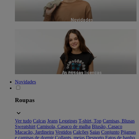
Novidades
As nossas licenças
Novidades
Roupas
Ver tudo
Calças
Jeans
Leggings
T-shirt, Top
Camisas, Blusas
Sweatshirt
Camisola, Casaco de malha
Blusão, Casaco
Macacão, Jardineira
Vestidos
Calções
Saias
Conjunto
Pijamas
e camisas de dormir
Collants, meias
Desporto
Fatos de banho