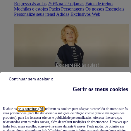
Regresso às aulas
-50% na 2.ª pijamas
Fatos de treino
Mochilas e estojos
Packs
Personagens
Os nossos Essenciais
Personalize seus itens!
Adidas
Exclusivos Web
É o regresso às aulas!
Continuar sem aceitar x
Gerir os meus cookies
Kiabi e os
seus parceiros (26)
utilizam os cookies para adaptar o conteúdo do nosso site às
suas preferências, para lhe dar acesso a soluções de relação cliente (chat e avaliações dos
Pijamas
produtos), para lhe fornecer ofertas e publicidade personalizadas, oferecer-lhe serviços
relacionados com as redes sociais, além de realizar medições de desempenho. Uma vez que
Novidades
tenha feito a sua escolha, conservá-la-emos durante 6 meses. Pode mudar de opinião em
qualquer altura, clicando no link "Cookies" no canto inferior esquerdo de qualquer página