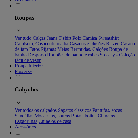
Roupas
Ver tudo
Calças
Jeans
T-shirt
Polo
Camisa
Sweatshirt
Camisola, Casaco de malha
Casacos e blusões
Blazer, Casaco
de fato
Fatos
Pijamas
Meias
Bermudas, Calções
Roupa de
banho
Desporto
Roupões de banho e robes
So easy - Coleção
fácil de vestir
Roupa interior
Plus size
Calçados
Ver todos os calçados
Sapatos clássicos
Pantufas, socas
Sandálias
Mocassins, barcos
Botas, botins
Chinelos
Espadrilhas
Chinelos de casa
Acessórios