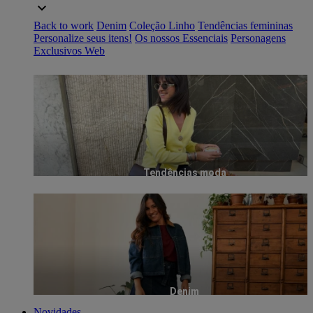
Back to work
Denim
Coleção Linho
Tendências femininas
Personalize seus itens!
Os nossos Essenciais
Personagens
Exclusivos Web
Tendências moda
Denim
Novidades