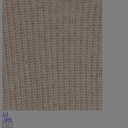
1
/
3
-50%