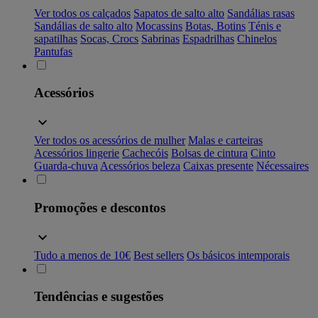
Ver todos os calçados
Sapatos de salto alto
Sandálias rasas
Sandálias de salto alto
Mocassins
Botas, Botins
Ténis e
sapatilhas
Socas, Crocs
Sabrinas
Espadrilhas
Chinelos
Pantufas
Acessórios
Ver todos os acessórios de mulher
Malas e carteiras
Acessórios lingerie
Cachecóis
Bolsas de cintura
Cinto
Guarda-chuva
Acessórios beleza
Caixas presente
Nécessaires
Promoções e descontos
Tudo a menos de 10€
Best sellers
Os básicos intemporais
Tendências e sugestões