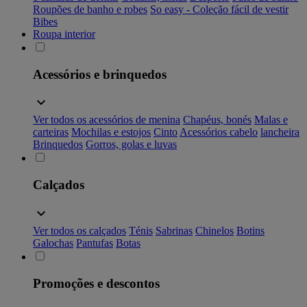
Roupões de banho e robes
So easy - Coleção fácil de vestir
Bibes
Roupa interior
Acessórios e brinquedos
Ver todos os acessórios de menina
Chapéus, bonés
Malas e
carteiras
Mochilas e estojos
Cinto
Acessórios cabelo
lancheira
Brinquedos
Gorros, golas e luvas
Calçados
Ver todos os calçados
Ténis
Sabrinas
Chinelos
Botins
Galochas
Pantufas
Botas
Promoções e descontos