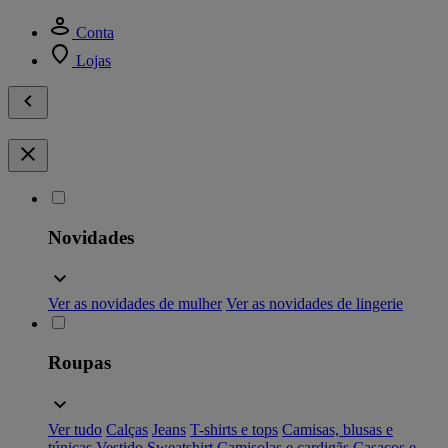
Conta
Lojas
Novidades
Ver as novidades de mulher
Ver as novidades de lingerie
Roupas
Ver tudo
Calças
Jeans
T-shirts e tops
Camisas, blusas e
túnicas
Vestido
Sweatshirt
Camisolas e cardigãs
Casacos e