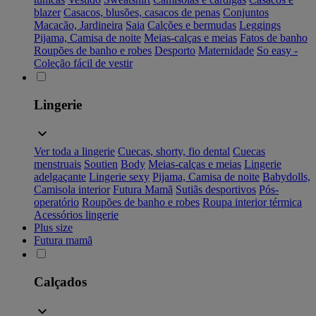
blazer
Casacos, blusões, casacos de penas
Conjuntos
Macacão, Jardineira
Saia
Calções e bermudas
Leggings
Pijama, Camisa de noite
Meias-calças e meias
Fatos de banho
Roupões de banho e robes
Desporto
Maternidade
So easy -
Coleção fácil de vestir
Lingerie
Ver toda a lingerie
Cuecas, shorty, fio dental
Cuecas
menstruais
Soutien
Body
Meias-calças e meias
Lingerie
adelgaçante
Lingerie sexy
Pijama, Camisa de noite
Babydolls,
Camisola interior
Futura Mamã
Sutiãs desportivos
Pós-
operatório
Roupões de banho e robes
Roupa interior térmica
Acessórios lingerie
Plus size
Futura mamã
Calçados