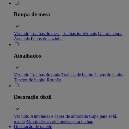
Roupa de mesa
Ver tudo
Toalhas de mesa
Toalhas individuais
Guardanapos
Aventais
Panos de cozinha
Atoalhados
Ver tudo
Toalhas de praia
Toalhas de banho
Luvas de banho
Tapetes de banho
Roupão
Decoração têxtil
Ver tudo
Almofadas e capas de almofada
Capa para sofá,
manta
Almofadas e colchonetas para o chão
Decoração de parede