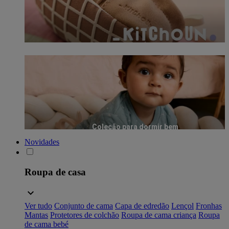
Coleção para dormir bem
Novidades
Roupa de casa
Ver tudo
Conjunto de cama
Capa de edredão
Lençol
Fronhas
Mantas
Protetores de colchão
Roupa de cama criança
Roupa
de cama bebé