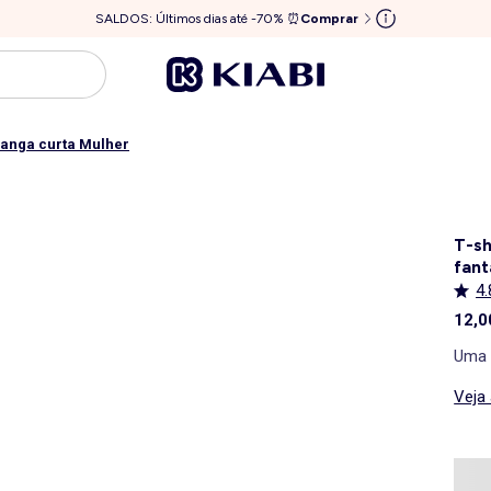
SALDOS: Últimos dias até -70% ⏰
Comprar
manga curta Mulher
T-sh
fant
4.
12,0
Uma 
Veja