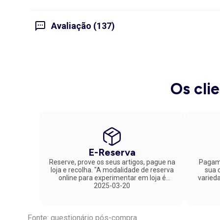
Avaliação (137)
Os cli
E-Reserva
Reserve, prove os seus artigos, pague na
Pagame
loja e recolha. "A modalidade de reserva
sua co
online para experimentar em loja é
varied
fantástica. Parabéns pela inovação!"
2025-03-20
Fonte: questionário pós-compra