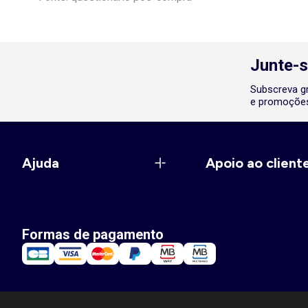
Junte-s
Subscreva gr
e promoções
Ajuda
Apoio ao client
Formas de pagamento