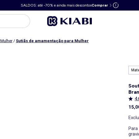
SALDOS: até -70% e ainda mais descontos
Comprar
 Mulher
/
Sutiãs de amamentação para Mulher
Mat
Sout
Bra
4.
15,0
Excl
Para
grav