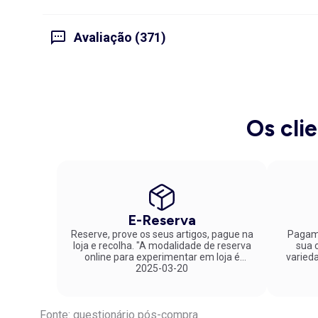
Avaliação (371)
Os cli
E-Reserva
Reserve, prove os seus artigos, pague na
Pagame
loja e recolha. "A modalidade de reserva
sua co
online para experimentar em loja é
varied
fantástica. Parabéns pela inovação!"
2025-03-20
Fonte: questionário pós-compra