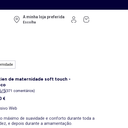
A minha loja preferida
Escolha
ernidade
ien de maternidade soft touch -
nco
6/5
(371 comentários)
0 €
usivo Web
 o máximo de suavidade e conforto durante toda a
idez, e depois durante a amamentação.