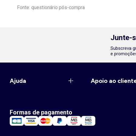
Fonte: questionário pós-compra
Junte-s
Subscreva gr
e promoções
Ajuda
Apoio ao client
Formas de pagamento