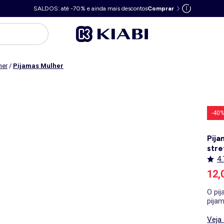
SALDOS: até -70% e ainda mais descontos
Comprar
her
/
Pijamas Mulher
-40
Pij
stre
4.
Pre
12,
O pi
pija
Veja