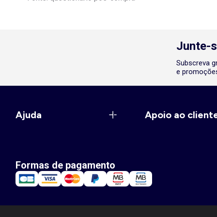
Junte-s
Subscreva gr
e promoções
Ajuda
Apoio ao client
Formas de pagamento