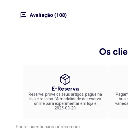
Avaliação (108)
Os cli
E-Reserva
Reserve, prove os seus artigos, pague na
Pagame
loja e recolha. "A modalidade de reserva
sua co
online para experimentar em loja é
varied
fantástica. Parabéns pela inovação!"
2025-03-20
Fonte: questionário pós-compra