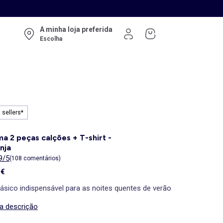
A minha loja preferida
Escolha
 sellers*
ma 2 peças calções + T-shirt -
nja
9/5
(108 comentários)
 €
ásico indispensável para as noites quentes de verão
 a descrição