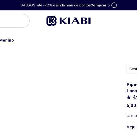
SALDOS: até -70% e ainda mais descontos
Comprar
 Menino
Best
Pija
Lara
4.
5,00
Um b
Veja