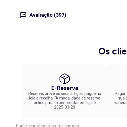
Avaliação (397)
Os cli
E-Reserva
Reserve, prove os seus artigos, pague na
Pagame
loja e recolha. "A modalidade de reserva
sua co
online para experimentar em loja é
varied
fantástica. Parabéns pela inovação!"
2025-03-20
Fonte: questionário pós-compra