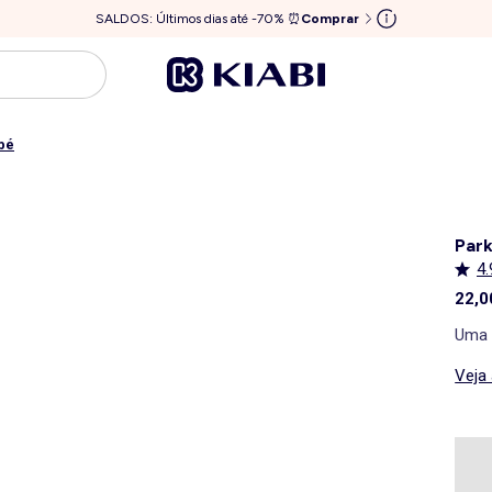
SALDOS: Últimos dias até -70% ⏰
Comprar
bé
Par
4.
22,0
Uma 
Veja