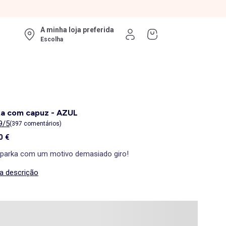
A minha loja preferida
Escolha
ka com capuz - AZUL
9/5
(397 comentários)
0 €
parka com um motivo demasiado giro!
 a descrição