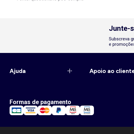
Junte-s
Subscreva gr
e promoções
Ajuda
Apoio ao client
Formas de pagamento