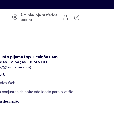
A minha loja preferida
Escolha
unto pijama top + calções em
dão - 2 peças - BRANCO
7/5
(276 comentários)
0 €
usivo Web
 conjuntos de noite são ideais para o verão!
 a descrição