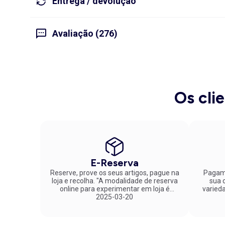
Entrega / devolução
Avaliação (276)
Os cli
E-Reserva
Reserve, prove os seus artigos, pague na
Pagame
loja e recolha. "A modalidade de reserva
sua co
online para experimentar em loja é
varied
fantástica. Parabéns pela inovação!"
2025-03-20