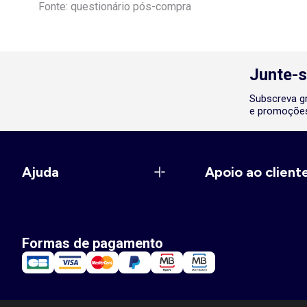
Fonte: questionário pós-compra
Junte-s
Subscreva gr
e promoções
Ajuda
Apoio ao client
Formas de pagamento