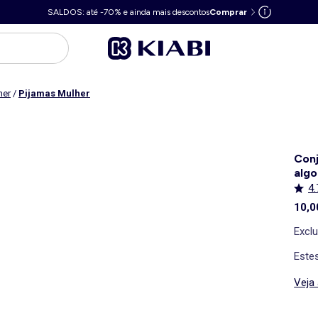
SALDOS: até -70% e ainda mais descontos
Comprar
her
/
Pijamas Mulher
Conj
algo
4.
10,0
Excl
Estes
Veja