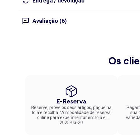
Entrega / devolução
Avaliação (6)
Os cli
E-Reserva
Reserve, prove os seus artigos, pague na
Pagame
loja e recolha. "A modalidade de reserva
sua co
online para experimentar em loja é
varied
fantástica. Parabéns pela inovação!"
2025-03-20