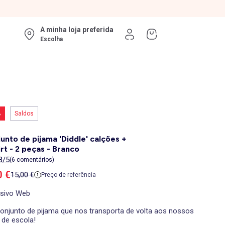
A minha loja preferida
Escolha
%
Saldos
unto de pijama 'Diddle' calções +
irt - 2 peças - Branco
8/5
(6 comentários)
ço de venda
0 €
Preço de referência
15,00 €
Preço de referência
usivo Web
onjunto de pijama que nos transporta de volta aos nossos
 de escola!