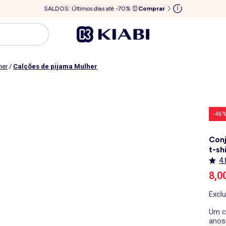
SALDOS: Últimos dias até -70% ⏰
Comprar
her
/
Calções de pijama Mulher
-46
Conj
t-sh
4.
Pre
8,0
Excl
Um c
anos