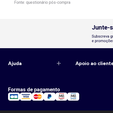
Fonte: questionário pós-compra
Junte-s
Subscreva gr
e promoções
Ajuda
Apoio ao client
Formas de pagamento