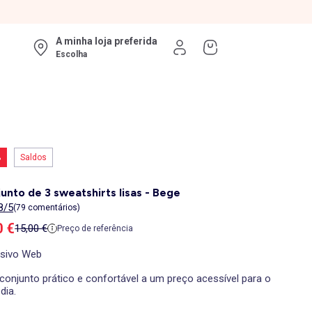
A minha loja preferida
Escolha
%
Saldos
unto de 3 sweatshirts lisas - Bege
8/5
(79 comentários)
ço de venda
0 €
Preço de referência
15,00 €
Preço de referência
usivo Web
conjunto prático e confortável a um preço acessível para o
 dia.