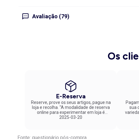
Avaliação (79)
Os cli
E-Reserva
Reserve, prove os seus artigos, pague na
Pagame
loja e recolha. "A modalidade de reserva
sua co
online para experimentar em loja é
varied
fantástica. Parabéns pela inovação!"
2025-03-20
Fonte: questionário pós-compra