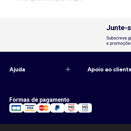
Junte-s
Subscreva gr
e promoções
Ajuda
Apoio ao client
Formas de pagamento