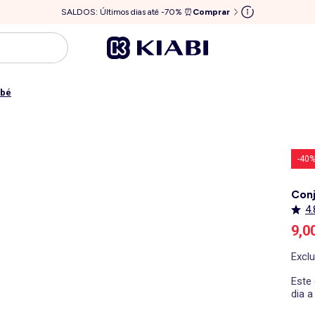
SALDOS: Últimos dias até -70% ⏰
Comprar
ebé
-40
Conj
4.
Pre
9,0
Excl
Este 
dia a