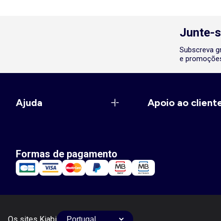
Junte-s
Subscreva gr
e promoções
Ajuda
Apoio ao client
Formas de pagamento
Os sites Kiabi