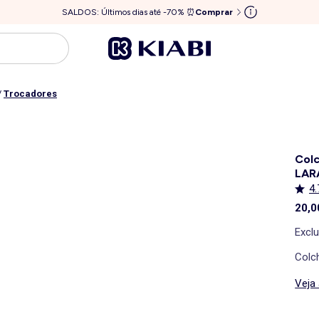
SALDOS: Últimos dias até -70% ⏰
Comprar
/
Trocadores
Colc
LAR
4.
20,0
Excl
Colch
Veja