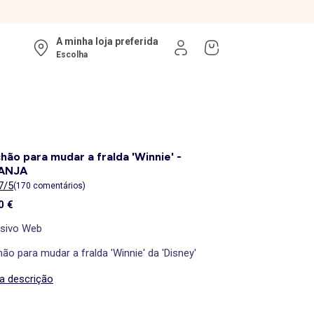
A minha loja preferida
Escolha
hão para mudar a fralda 'Winnie' -
ANJA
7/5
(170 comentários)
0 €
usivo Web
ão para mudar a fralda 'Winnie' da 'Disney'
 a descrição