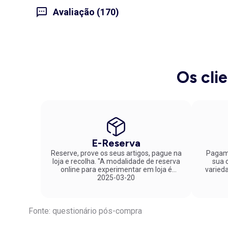
Avaliação (170)
Os cli
E-Reserva
Reserve, prove os seus artigos, pague na
Pagame
loja e recolha. "A modalidade de reserva
sua co
online para experimentar em loja é
varied
fantástica. Parabéns pela inovação!"
2025-03-20
Fonte: questionário pós-compra