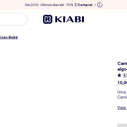
SALDOS: Últimos dias até -70% ⏰
Comprar
isas Bebé
Cami
algo
4.
10,0
Uma 
Cami
Mang
Veja