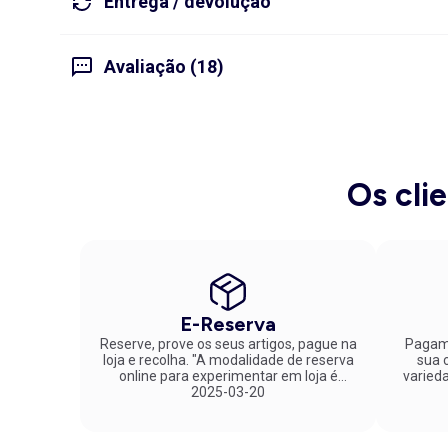
Entrega / devolução
Avaliação (18)
Os cli
E-Reserva
Reserve, prove os seus artigos, pague na
Pagame
loja e recolha. "A modalidade de reserva
sua co
online para experimentar em loja é
varied
fantástica. Parabéns pela inovação!"
2025-03-20