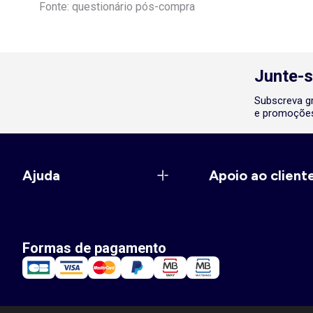
Fonte: questionário pós-compra
Junte-s
Subscreva gr
e promoções
Ajuda
Apoio ao client
Formas de pagamento