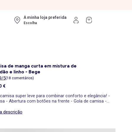
A minha loja preferida
Escolha
sa de manga curta em mistura de
dão e linho - Bege
9/5
(18 comentários)
0 €
camisa super leve para combinar conforto e elegância! -
sa - Abertura com botões na frente - Gola de camisa -
as curtas - Com riscas - 75% algodão e 25% linho
 a descrição