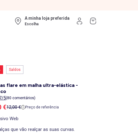
A minha loja preferida
Escolha
%
Saldos
as flare em malha ultra-elástica -
nco
7/5
(80 comentários)
ço de venda
0 €
Preço de referência
12,00 €
Preço de referência
usivo Web
lças que vão realçar as suas curvas.