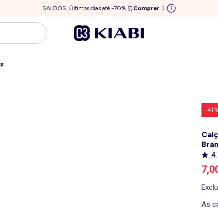
SALDOS: Últimos dias até -70% ⏰
Comprar
as
-41
Calç
Bra
4.
Pre
7,0
Excl
As ca