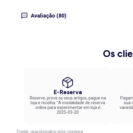
Avaliação (80)
Os cli
E-Reserva
Reserve, prove os seus artigos, pague na
Pagame
loja e recolha. "A modalidade de reserva
sua co
online para experimentar em loja é
varied
fantástica. Parabéns pela inovação!"
2025-03-20
Fonte: questionário pós-compra