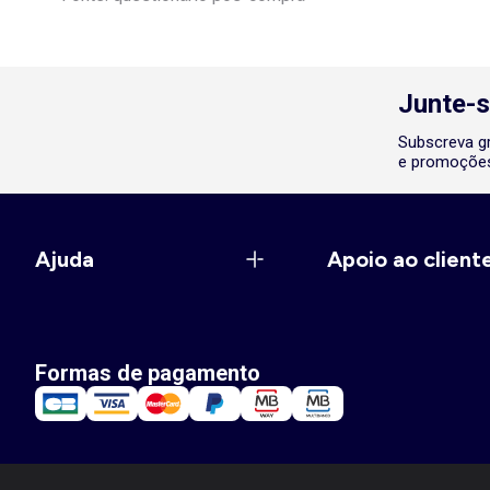
Junte-s
Subscreva gr
e promoções
Ajuda
Apoio ao client
Formas de pagamento