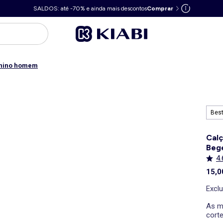
SALDOS: até -70% e ainda mais descontos
Comprar
chino homem
Best
Calç
Beg
4.
15,0
Excl
As ma
corte