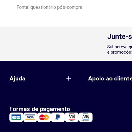
Fonte: questionário pós-compra
Junte-s
Subscreva gr
e promoções
Ajuda
Apoio ao client
Formas de pagamento