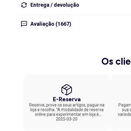
Entrega / devolução
Avaliação (1667)
Os cli
E-Reserva
Reserve, prove os seus artigos, pague na
Pagame
loja e recolha. "A modalidade de reserva
sua co
online para experimentar em loja é
varied
fantástica. Parabéns pela inovação!"
2025-03-20