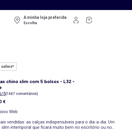
A minha loja preferida
Escolha
 sellers*
as chino slim com 5 bolsos - L32 -
e
6/5
(1667 comentários)
0 €
usivo Web
is vendidas: as calças indispensáveis para o dia-a-dia. Um
 slim intemporal que ficará muito bem no escritório ou no