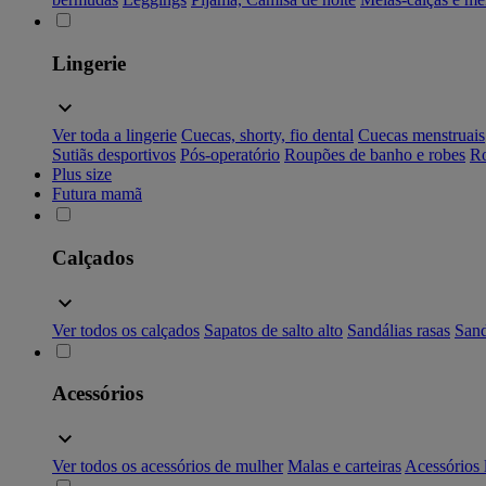
Lingerie
Ver toda a lingerie
Cuecas, shorty, fio dental
Cuecas menstruais
Sutiãs desportivos
Pós-operatório
Roupões de banho e robes
Ro
Plus size
Futura mamã
Calçados
Ver todos os calçados
Sapatos de salto alto
Sandálias rasas
Sand
Acessórios
Ver todos os acessórios de mulher
Malas e carteiras
Acessórios 