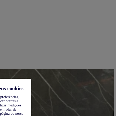
eus cookies
preferências,
cer ofertas e
alizar medições
de mudar de
 página do nosso