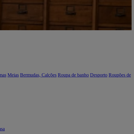
mas
Meias
Bermudas, Calções
Roupa de banho
Desporto
Roupões de
asa