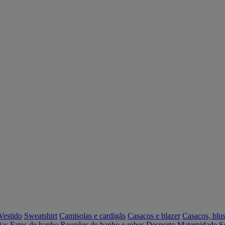
Vestido
Sweatshirt
Camisolas e cardigãs
Casacos e blazer
Casacos, blus
ias
Fatos de banho
Roupões de banho e robes
Desporto
Maternidade
S