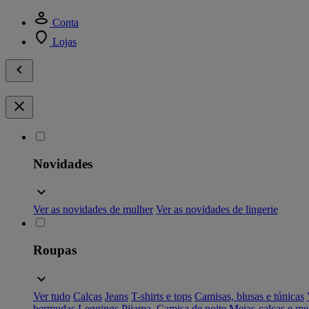
Conta
Lojas
Novidades
Ver as novidades de mulher
Ver as novidades de lingerie
Roupas
Ver tudo
Calças
Jeans
T-shirts e tops
Camisas, blusas e túnicas
bermudas
Leggings
Pijama, Camisa de noite
Meias-calças e me