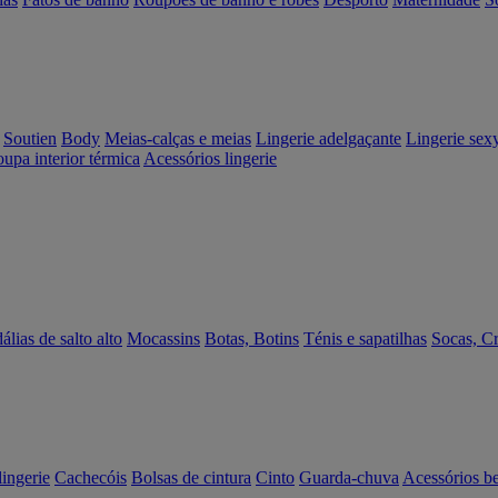
Soutien
Body
Meias-calças e meias
Lingerie adelgaçante
Lingerie sex
upa interior térmica
Acessórios lingerie
álias de salto alto
Mocassins
Botas, Botins
Ténis e sapatilhas
Socas, C
lingerie
Cachecóis
Bolsas de cintura
Cinto
Guarda-chuva
Acessórios b