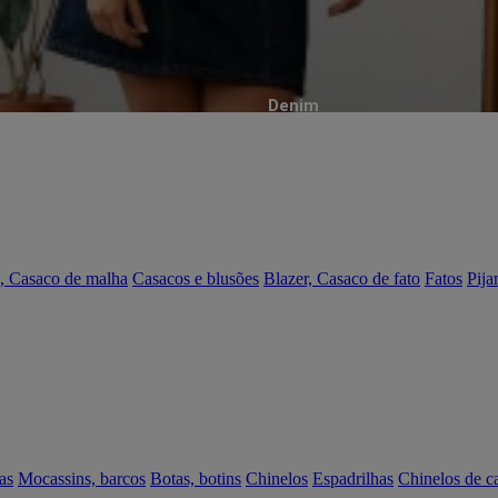
Denim
, Casaco de malha
Casacos e blusões
Blazer, Casaco de fato
Fatos
Pija
as
Mocassins, barcos
Botas, botins
Chinelos
Espadrilhas
Chinelos de c