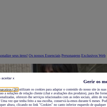
onalize seus itens!
Os nossos Essenciais
Personagens
Exclusivos Web
 aceitar x
Gerir os m
parceiros (26)
utilizam os cookies para adaptar o conteúdo do nosso site às suas 
sso a soluções de relação cliente (chat e avaliações dos produtos), para lhe forne
onalizadas, oferecer-lhe serviços relacionados com as redes sociais, além de re
Uma vez que tenha feito a sua escolha, conservá-la-emos durante 6 meses. Po
quer altura, clicando no link "Cookies" no canto inferior esquerdo de qualquer