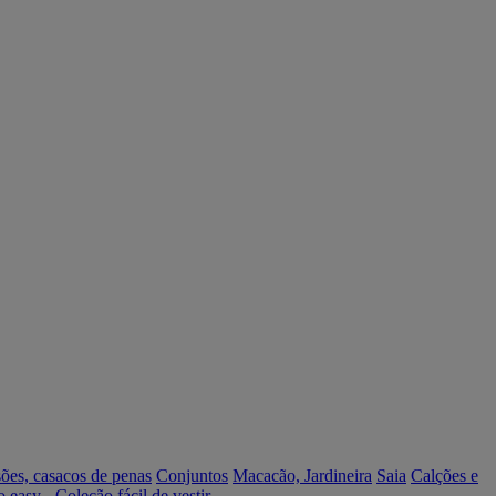
ões, casacos de penas
Conjuntos
Macacão, Jardineira
Saia
Calções e
o easy - Coleção fácil de vestir