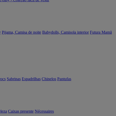
y
Pijama, Camisa de noite
Babydolls, Camisola interior
Futura Mamã
rocs
Sabrinas
Espadrilhas
Chinelos
Pantufas
eleza
Caixas presente
Nécessaires