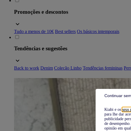
Promoções e descontos
Tudo a menos de 10€
Best sellers
Os básicos intemporais
Tendências e sugestões
Back to work
Denim
Coleção Linho
Tendências femininas
Pers
Continuar sem
Kiabi e os
seus 
para lhe dar ace
publicidade pers
de desempenho. 
opinião em qual