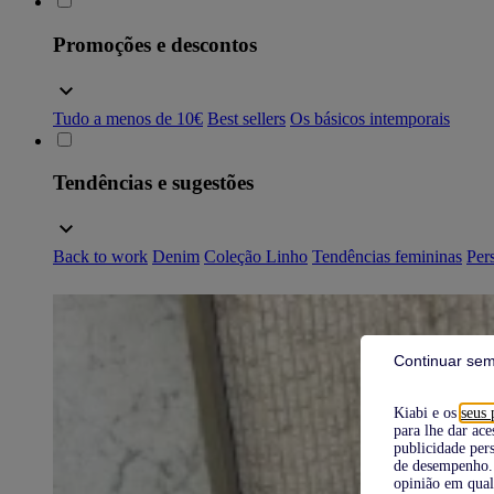
Promoções e descontos
Tudo a menos de 10€
Best sellers
Os básicos intemporais
Tendências e sugestões
Back to work
Denim
Coleção Linho
Tendências femininas
Pers
Continuar sem
Kiabi e os
seus 
para lhe dar ace
publicidade pers
de desempenho. 
opinião em qual