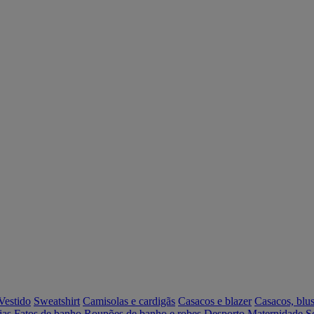
Vestido
Sweatshirt
Camisolas e cardigãs
Casacos e blazer
Casacos, blus
ias
Fatos de banho
Roupões de banho e robes
Desporto
Maternidade
S