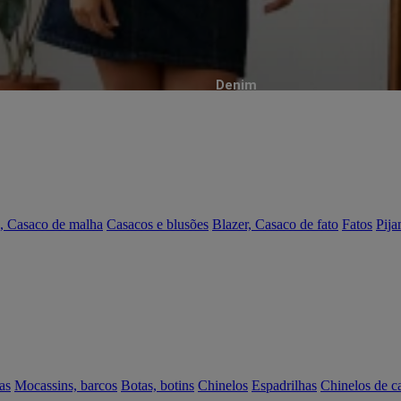
Denim
, Casaco de malha
Casacos e blusões
Blazer, Casaco de fato
Fatos
Pija
as
Mocassins, barcos
Botas, botins
Chinelos
Espadrilhas
Chinelos de c