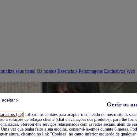
onalize seus itens!
Os nossos Essenciais
Personagens
Exclusivos Web
 aceitar x
Gerir os m
parceiros (26)
utilizam os cookies para adaptar o conteúdo do nosso site às suas 
sso a soluções de relação cliente (chat e avaliações dos produtos), para lhe forne
onalizadas, oferecer-lhe serviços relacionados com as redes sociais, além de re
Uma vez que tenha feito a sua escolha, conservá-la-emos durante 6 meses. Po
quer altura, clicando no link "Cookies" no canto inferior esquerdo de qualquer