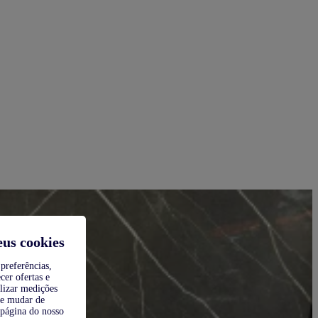
eus cookies
preferências,
cer ofertas e
alizar medições
de mudar de
 página do nosso