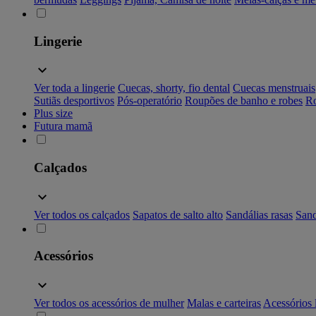
Lingerie
Ver toda a lingerie
Cuecas, shorty, fio dental
Cuecas menstruais
Sutiãs desportivos
Pós-operatório
Roupões de banho e robes
Ro
Plus size
Futura mamã
Calçados
Ver todos os calçados
Sapatos de salto alto
Sandálias rasas
Sand
Acessórios
Ver todos os acessórios de mulher
Malas e carteiras
Acessórios 