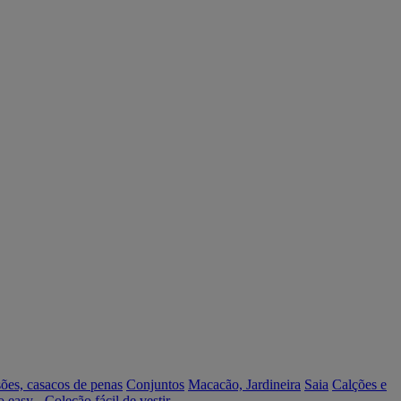
ões, casacos de penas
Conjuntos
Macacão, Jardineira
Saia
Calções e
o easy - Coleção fácil de vestir