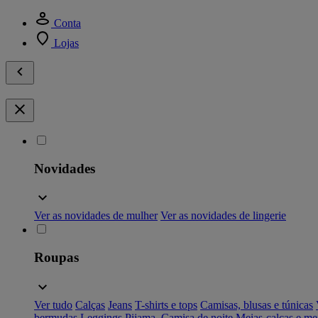
Conta
Lojas
Novidades
Ver as novidades de mulher
Ver as novidades de lingerie
Roupas
Ver tudo
Calças
Jeans
T-shirts e tops
Camisas, blusas e túnicas
bermudas
Leggings
Pijama, Camisa de noite
Meias-calças e me