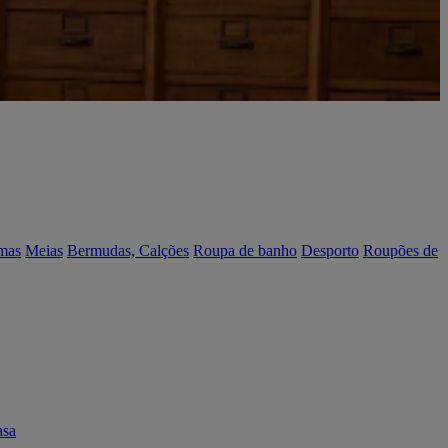
mas
Meias
Bermudas, Calções
Roupa de banho
Desporto
Roupões de
asa