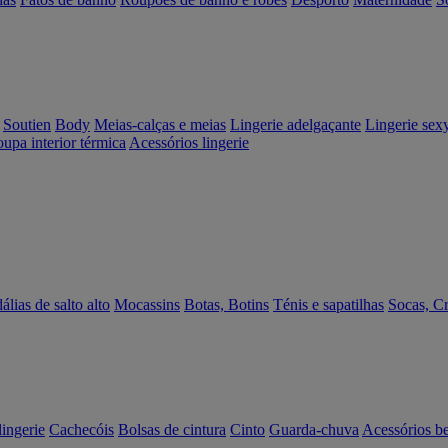
Soutien
Body
Meias-calças e meias
Lingerie adelgaçante
Lingerie sex
upa interior térmica
Acessórios lingerie
álias de salto alto
Mocassins
Botas, Botins
Ténis e sapatilhas
Socas, C
lingerie
Cachecóis
Bolsas de cintura
Cinto
Guarda-chuva
Acessórios b