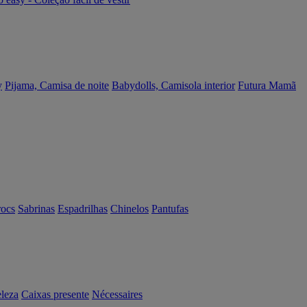
y
Pijama, Camisa de noite
Babydolls, Camisola interior
Futura Mamã
rocs
Sabrinas
Espadrilhas
Chinelos
Pantufas
eleza
Caixas presente
Nécessaires