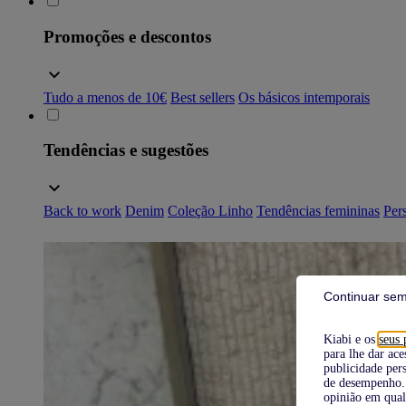
Promoções e descontos
Tudo a menos de 10€
Best sellers
Os básicos intemporais
Tendências e sugestões
Back to work
Denim
Coleção Linho
Tendências femininas
Pers
Continuar sem
Kiabi e os
seus 
para lhe dar ace
publicidade pers
de desempenho. 
opinião em qual