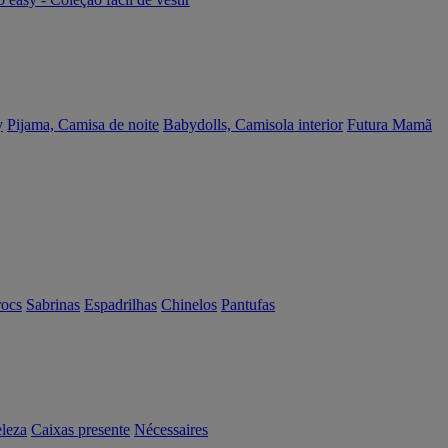
y
Pijama, Camisa de noite
Babydolls, Camisola interior
Futura Mamã
rocs
Sabrinas
Espadrilhas
Chinelos
Pantufas
eleza
Caixas presente
Nécessaires