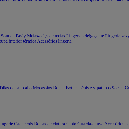
Soutien
Body
Meias-calças e meias
Lingerie adelgaçante
Lingerie sex
upa interior térmica
Acessórios lingerie
álias de salto alto
Mocassins
Botas, Botins
Ténis e sapatilhas
Socas, C
lingerie
Cachecóis
Bolsas de cintura
Cinto
Guarda-chuva
Acessórios b