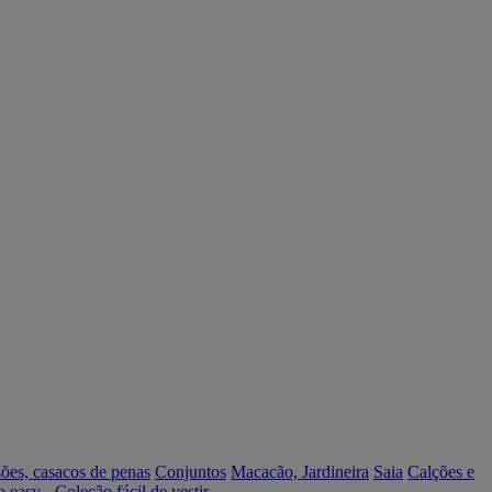
ões, casacos de penas
Conjuntos
Macacão, Jardineira
Saia
Calções e
o easy - Coleção fácil de vestir