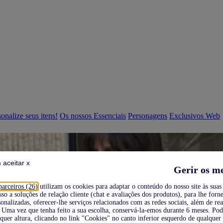
onalize seus itens!
Os nossos Essenciais
Personagens
Exclusivos Web
 aceitar x
Gerir os m
parceiros (26)
utilizam os cookies para adaptar o conteúdo do nosso site às suas 
sso a soluções de relação cliente (chat e avaliações dos produtos), para lhe forne
onalizadas, oferecer-lhe serviços relacionados com as redes sociais, além de re
Uma vez que tenha feito a sua escolha, conservá-la-emos durante 6 meses. Po
quer altura, clicando no link "Cookies" no canto inferior esquerdo de qualquer