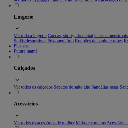
Lingerie
Ver toda a lingerie
Cuecas, shorty, fio dental
Cuecas menstruais
Sutiãs desportivos
Pós-operatório
Roupões de banho e robes
Ro
Plus size
Futura mamã
Calçados
Ver todos os calçados
Sapatos de salto alto
Sandálias rasas
Sand
Acessórios
Ver todos os acessórios de mulher
Malas e carteiras
Acessórios 