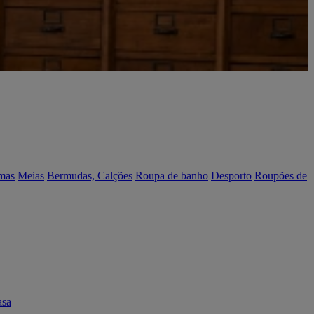
mas
Meias
Bermudas, Calções
Roupa de banho
Desporto
Roupões de
asa