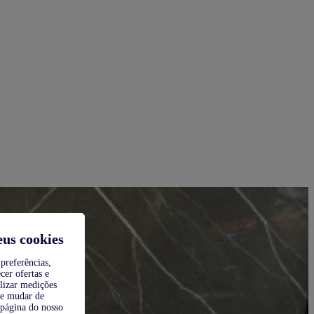
eus cookies
preferências,
cer ofertas e
alizar medições
de mudar de
 página do nosso