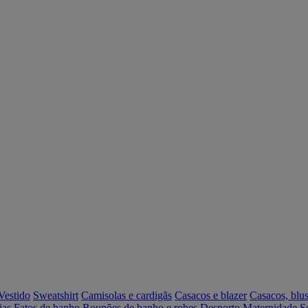
Vestido
Sweatshirt
Camisolas e cardigãs
Casacos e blazer
Casacos, blus
ias
Fatos de banho
Roupões de banho e robes
Desporto
Maternidade
S