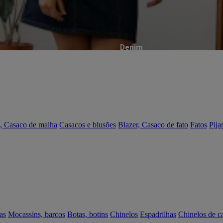
Denim
, Casaco de malha
Casacos e blusões
Blazer, Casaco de fato
Fatos
Pija
as
Mocassins, barcos
Botas, botins
Chinelos
Espadrilhas
Chinelos de c