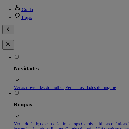
Conta
Lojas
Novidades
Ver as novidades de mulher
Ver as novidades de lingerie
Roupas
Ver tudo
Calças
Jeans
T-shirts e tops
Camisas, blusas e túnicas
bermudas
Leggings
Pijama, Camisa de noite
Meias-calças e me