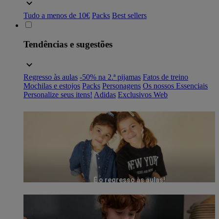
Tudo a menos de 10€
Packs
Best sellers
Tendências e sugestões
Regresso às aulas
-50% na 2.ª pijamas
Fatos de treino
Mochilas e estojos
Packs
Personagens
Os nossos Essenciais
Personalize seus itens!
Adidas
Exclusivos Web
É o regresso às aulas!