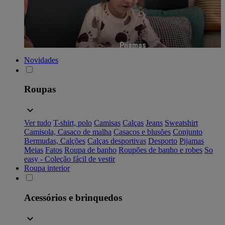
Pijamas
Novidades
Roupas
Ver tudo
T-shirt, polo
Camisas
Calças
Jeans
Sweatshirt
Camisola, Casaco de malha
Casacos e blusões
Conjunto
Bermudas, Calções
Calças desportivas
Desporto
Pijamas
Meias
Fatos
Roupa de banho
Roupões de banho e robes
So
easy - Coleção fácil de vestir
Roupa interior
Acessórios e brinquedos