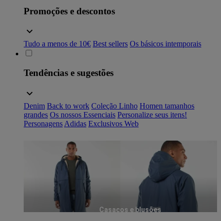
Promoções e descontos
Tudo a menos de 10€
Best sellers
Os básicos intemporais
Tendências e sugestões
Denim
Back to work
Coleção Linho
Homen tamanhos
grandes
Os nossos Essenciais
Personalize seus itens!
Personagens
Adidas
Exclusivos Web
Casacos e blusões