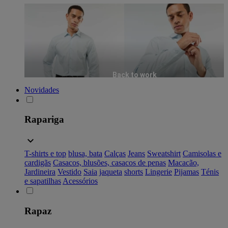
Back to work
Novidades
Rapariga
T-shirts e top
blusa, bata
Calças
Jeans
Sweatshirt
Camisolas e
cardigãs
Casacos, blusões, casacos de penas
Macacão,
Jardineira
Vestido
Saia
jaqueta
shorts
Lingerie
Pijamas
Ténis
e sapatilhas
Acessórios
Rapaz