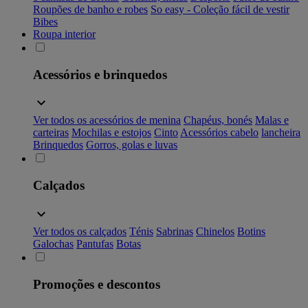
Roupões de banho e robes
So easy - Coleção fácil de vestir
Bibes
Roupa interior
Acessórios e brinquedos
Ver todos os acessórios de menina
Chapéus, bonés
Malas e
carteiras
Mochilas e estojos
Cinto
Acessórios cabelo
lancheira
Brinquedos
Gorros, golas e luvas
Calçados
Ver todos os calçados
Ténis
Sabrinas
Chinelos
Botins
Galochas
Pantufas
Botas
Promoções e descontos