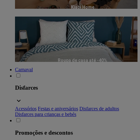
Kiabi Home
Roupa de casa até -40%
Carnaval
Disfarces
Acessórios
Festas e aniversários
Disfarces de adultos
Disfarces para crianças e bebés
Promoções e descontos