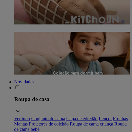
Coleção para dormir bem
Novidades
Roupa de casa
Ver tudo
Conjunto de cama
Capa de edredão
Lençol
Fronhas
Mantas
Protetores de colchão
Roupa de cama criança
Roupa
de cama bebé