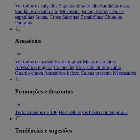
Ver todos os calçados
Sapatos de salto alto
Sandálias rasas
Sandálias de salto alto
Mocassins
Botas, Botins
Ténis e
sapatilhas
Socas, Crocs
Sabrinas
Espadrilhas
Chinelos
Pantufas
Acessórios
Ver todos os acessórios de mulher
Malas e carteiras
Acessórios lingerie
Cachecóis
Bolsas de cintura
Cinto
Guarda-chuva
Acessórios beleza
Caixas presente
Nécessaires
Promoções e descontos
Tudo a menos de 10€
Best sellers
Os básicos intemporais
Tendências e sugestões