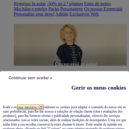
Regresso às aulas
-50% na 2.ª pijamas
Fatos de treino
Mochilas e estojos
Packs
Personagens
Os nossos Essenciais
Personalize seus itens!
Adidas
Exclusivos Web
É o regresso às aulas!
Continuar sem aceitar x
Gerir os meus cookies
Kiabi e os
seus parceiros (26)
utilizam os cookies para adaptar o conteúdo do nosso site às
suas preferências, para lhe dar acesso a soluções de relação cliente (chat e avaliações dos
Pijamas
produtos), para lhe fornecer ofertas e publicidade personalizadas, oferecer-lhe serviços
relacionados com as redes sociais, além de realizar medições de desempenho. Uma vez que
Novidades
tenha feito a sua escolha, conservá-la-emos durante 6 meses. Pode mudar de opinião em
qualquer altura, clicando no link "Cookies" no canto inferior esquerdo de qualquer página