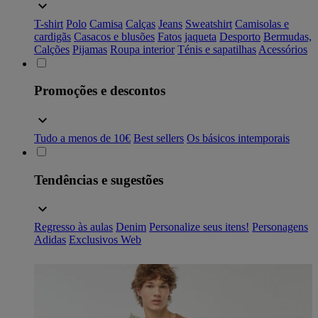
T-shirt
Polo
Camisa
Calças
Jeans
Sweatshirt
Camisolas e
cardigãs
Casacos e blusões
Fatos
jaqueta
Desporto
Bermudas,
Calções
Pijamas
Roupa interior
Ténis e sapatilhas
Acessórios
Promoções e descontos
Tudo a menos de 10€
Best sellers
Os básicos intemporais
Tendências e sugestões
Regresso às aulas
Denim
Personalize seus itens!
Personagens
Adidas
Exclusivos Web