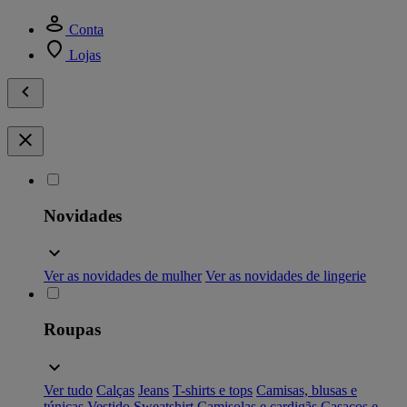
Conta
Lojas
Novidades
Ver as novidades de mulher
Ver as novidades de lingerie
Roupas
Ver tudo
Calças
Jeans
T-shirts e tops
Camisas, blusas e
túnicas
Vestido
Sweatshirt
Camisolas e cardigãs
Casacos e