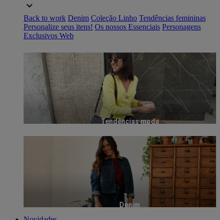
Back to work
Denim
Coleção Linho
Tendências femininas
Personalize seus itens!
Os nossos Essenciais
Personagens
Exclusivos Web
Tendências moda
Denim
Novidades