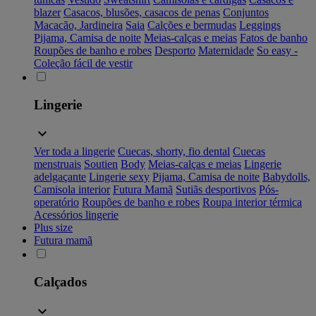
blazer
Casacos, blusões, casacos de penas
Conjuntos
Macacão, Jardineira
Saia
Calções e bermudas
Leggings
Pijama, Camisa de noite
Meias-calças e meias
Fatos de banho
Roupões de banho e robes
Desporto
Maternidade
So easy -
Coleção fácil de vestir
Lingerie
Ver toda a lingerie
Cuecas, shorty, fio dental
Cuecas
menstruais
Soutien
Body
Meias-calças e meias
Lingerie
adelgaçante
Lingerie sexy
Pijama, Camisa de noite
Babydolls,
Camisola interior
Futura Mamã
Sutiãs desportivos
Pós-
operatório
Roupões de banho e robes
Roupa interior térmica
Acessórios lingerie
Plus size
Futura mamã
Calçados