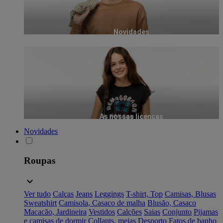
Novidades
As nossas licenças
Novidades
Roupas
Ver tudo
Calças
Jeans
Leggings
T-shirt, Top
Camisas, Blusas
Sweatshirt
Camisola, Casaco de malha
Blusão, Casaco
Macacão, Jardineira
Vestidos
Calções
Saias
Conjunto
Pijamas
e camisas de dormir
Collants, meias
Desporto
Fatos de banho