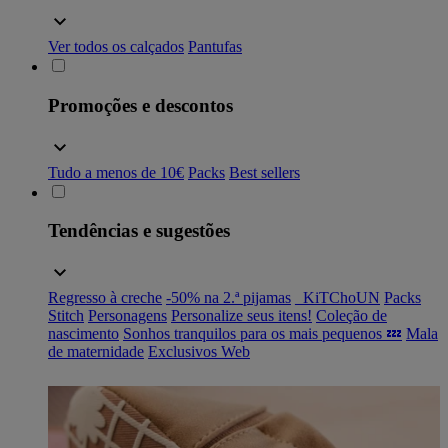
Ver todos os calçados
Pantufas
Promoções e descontos
Tudo a menos de 10€
Packs
Best sellers
Tendências e sugestões
Regresso à creche
-50% na 2.ª pijamas
_KiTChoUN
Packs
Stitch
Personagens
Personalize seus itens!
Coleção de
nascimento
Sonhos tranquilos para os mais pequenos 💤
Mala
de maternidade
Exclusivos Web