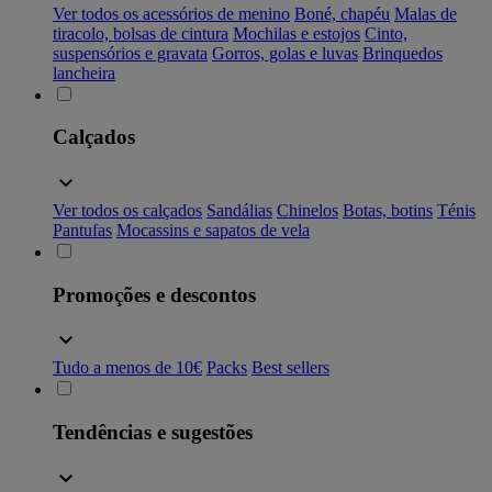
Ver todos os acessórios de menino
Boné, chapéu
Malas de
tiracolo, bolsas de cintura
Mochilas e estojos
Cinto,
suspensórios e gravata
Gorros, golas e luvas
Brinquedos
lancheira
Calçados
Ver todos os calçados
Sandálias
Chinelos
Botas, botins
Ténis
Pantufas
Mocassins e sapatos de vela
Promoções e descontos
Tudo a menos de 10€
Packs
Best sellers
Tendências e sugestões