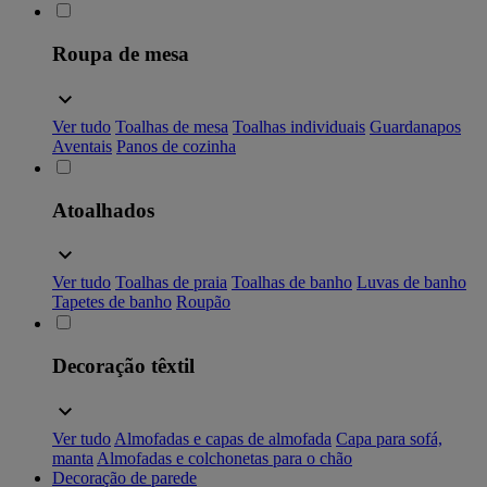
Roupa de mesa
Ver tudo
Toalhas de mesa
Toalhas individuais
Guardanapos
Aventais
Panos de cozinha
Atoalhados
Ver tudo
Toalhas de praia
Toalhas de banho
Luvas de banho
Tapetes de banho
Roupão
Decoração têxtil
Ver tudo
Almofadas e capas de almofada
Capa para sofá,
manta
Almofadas e colchonetas para o chão
Decoração de parede