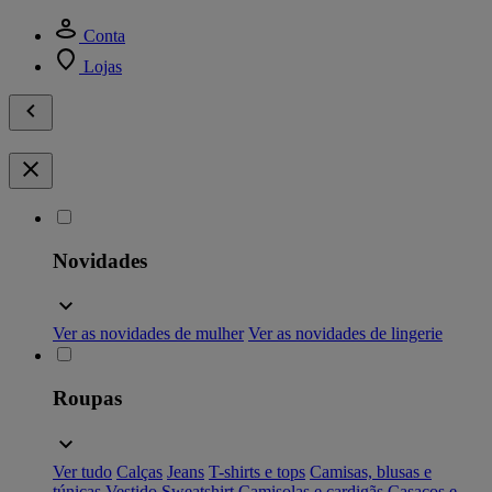
Conta
Lojas
Novidades
Ver as novidades de mulher
Ver as novidades de lingerie
Roupas
Ver tudo
Calças
Jeans
T-shirts e tops
Camisas, blusas e
túnicas
Vestido
Sweatshirt
Camisolas e cardigãs
Casacos e