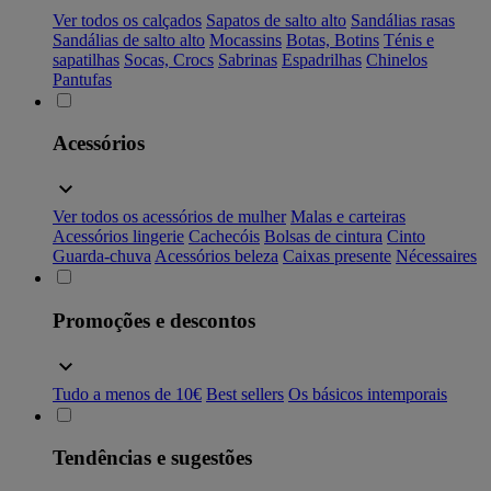
Ver todos os calçados
Sapatos de salto alto
Sandálias rasas
Sandálias de salto alto
Mocassins
Botas, Botins
Ténis e
sapatilhas
Socas, Crocs
Sabrinas
Espadrilhas
Chinelos
Pantufas
Acessórios
Ver todos os acessórios de mulher
Malas e carteiras
Acessórios lingerie
Cachecóis
Bolsas de cintura
Cinto
Guarda-chuva
Acessórios beleza
Caixas presente
Nécessaires
Promoções e descontos
Tudo a menos de 10€
Best sellers
Os básicos intemporais
Tendências e sugestões