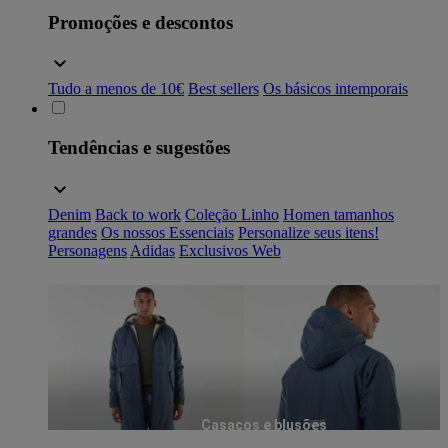
Promoções e descontos
Tudo a menos de 10€
Best sellers
Os básicos intemporais
Tendências e sugestões
Denim
Back to work
Coleção Linho
Homen tamanhos
grandes
Os nossos Essenciais
Personalize seus itens!
Personagens
Adidas
Exclusivos Web
Casacos e blusões