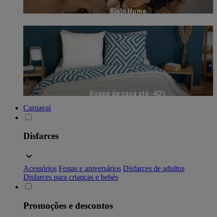
Kiabi Home
Roupa de casa até -40%
Carnaval
Disfarces
Acessórios
Festas e aniversários
Disfarces de adultos
Disfarces para crianças e bebés
Promoções e descontos