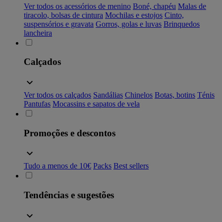
Ver todos os acessórios de menino
Boné, chapéu
Malas de
tiracolo, bolsas de cintura
Mochilas e estojos
Cinto,
suspensórios e gravata
Gorros, golas e luvas
Brinquedos
lancheira
Calçados
Ver todos os calçados
Sandálias
Chinelos
Botas, botins
Ténis
Pantufas
Mocassins e sapatos de vela
Promoções e descontos
Tudo a menos de 10€
Packs
Best sellers
Tendências e sugestões