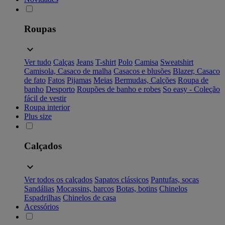
Roupas
Ver tudo
Calças
Jeans
T-shirt
Polo
Camisa
Sweatshirt
Camisola, Casaco de malha
Casacos e blusões
Blazer, Casaco
de fato
Fatos
Pijamas
Meias
Bermudas, Calções
Roupa de
banho
Desporto
Roupões de banho e robes
So easy - Coleção
fácil de vestir
Roupa interior
Plus size
Calçados
Ver todos os calçados
Sapatos clássicos
Pantufas, socas
Sandálias
Mocassins, barcos
Botas, botins
Chinelos
Espadrilhas
Chinelos de casa
Acessórios