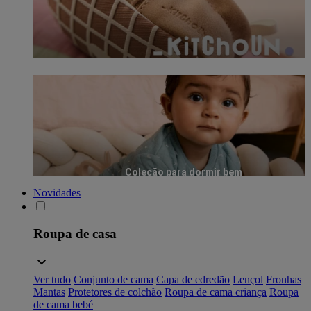
Coleção para dormir bem
Novidades
Roupa de casa
Ver tudo
Conjunto de cama
Capa de edredão
Lençol
Fronhas
Mantas
Protetores de colchão
Roupa de cama criança
Roupa
de cama bebé