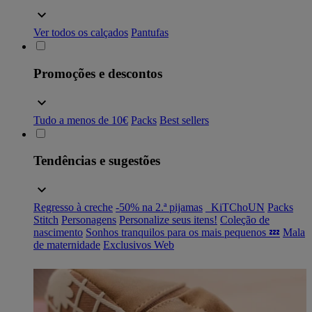
Ver todos os calçados
Pantufas
Promoções e descontos
Tudo a menos de 10€
Packs
Best sellers
Tendências e sugestões
Regresso à creche
-50% na 2.ª pijamas
_KiTChoUN
Packs
Stitch
Personagens
Personalize seus itens!
Coleção de
nascimento
Sonhos tranquilos para os mais pequenos 💤
Mala
de maternidade
Exclusivos Web