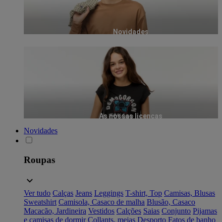
Novidades
As nossas licenças
Novidades
Roupas
Ver tudo
Calças
Jeans
Leggings
T-shirt, Top
Camisas, Blusas
Sweatshirt
Camisola, Casaco de malha
Blusão, Casaco
Macacão, Jardineira
Vestidos
Calções
Saias
Conjunto
Pijamas
e camisas de dormir
Collants, meias
Desporto
Fatos de banho