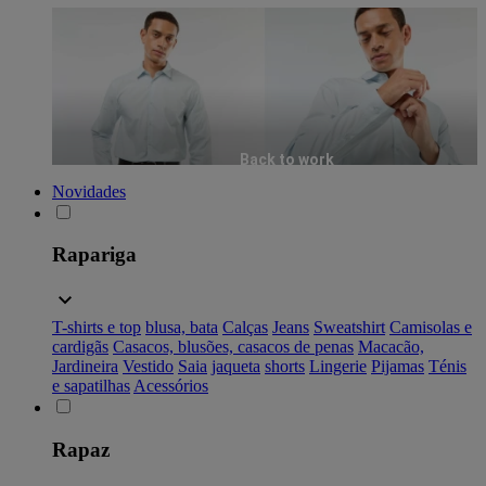
Back to work
Novidades
Rapariga
T-shirts e top
blusa, bata
Calças
Jeans
Sweatshirt
Camisolas e
cardigãs
Casacos, blusões, casacos de penas
Macacão,
Jardineira
Vestido
Saia
jaqueta
shorts
Lingerie
Pijamas
Ténis
e sapatilhas
Acessórios
Rapaz