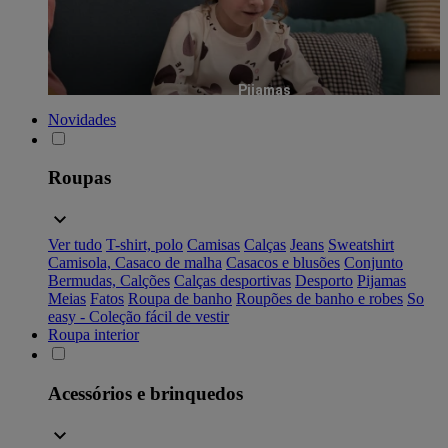
Pijamas
Novidades
Roupas
Ver tudo
T-shirt, polo
Camisas
Calças
Jeans
Sweatshirt
Camisola, Casaco de malha
Casacos e blusões
Conjunto
Bermudas, Calções
Calças desportivas
Desporto
Pijamas
Meias
Fatos
Roupa de banho
Roupões de banho e robes
So
easy - Coleção fácil de vestir
Roupa interior
Acessórios e brinquedos