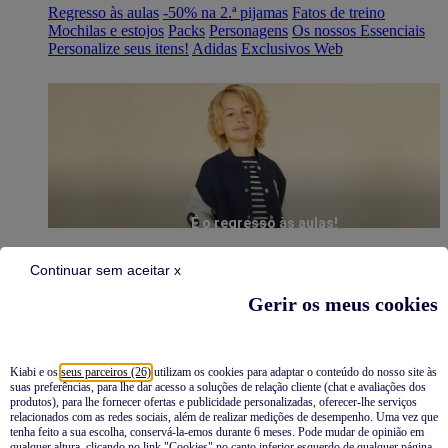
Regresso às aulas
-50% na 2.ª pijamas
Fatos de treino
Mochilas e estojos
Packs
Personagens
Os nossos Essenciais
Personalize seus itens!
Adidas
Exclusivos Web
É o regresso às aulas!
Continuar sem aceitar x
Gerir os meus cookies
Kiabi e os
seus parceiros (26)
utilizam os cookies para adaptar o conteúdo do nosso site às
suas preferências, para lhe dar acesso a soluções de relação cliente (chat e avaliações dos
Pijamas
produtos), para lhe fornecer ofertas e publicidade personalizadas, oferecer-lhe serviços
relacionados com as redes sociais, além de realizar medições de desempenho. Uma vez que
Novidades
tenha feito a sua escolha, conservá-la-emos durante 6 meses. Pode mudar de opinião em
qualquer altura, clicando no link "Cookies" no canto inferior esquerdo de qualquer página