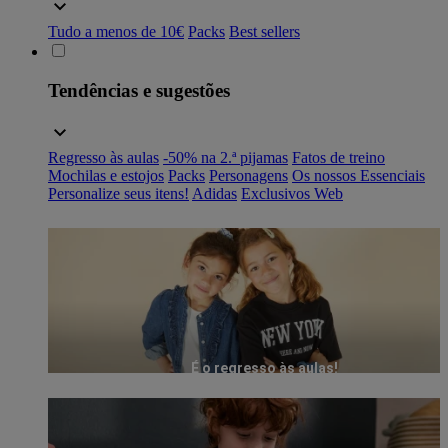
Tudo a menos de 10€
Packs
Best sellers
Tendências e sugestões
Regresso às aulas
-50% na 2.ª pijamas
Fatos de treino
Mochilas e estojos
Packs
Personagens
Os nossos Essenciais
Personalize seus itens!
Adidas
Exclusivos Web
É o regresso às aulas!