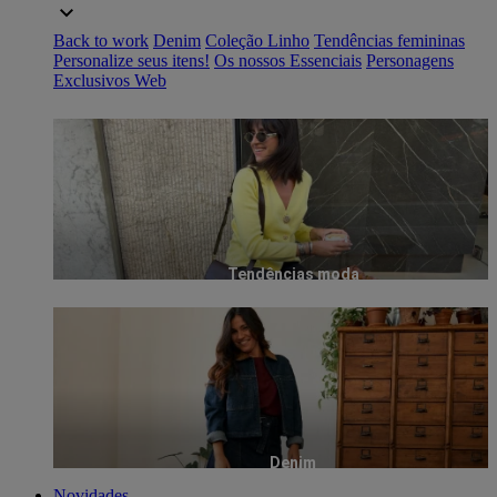
Back to work
Denim
Coleção Linho
Tendências femininas
Personalize seus itens!
Os nossos Essenciais
Personagens
Exclusivos Web
Tendências moda
Denim
Novidades