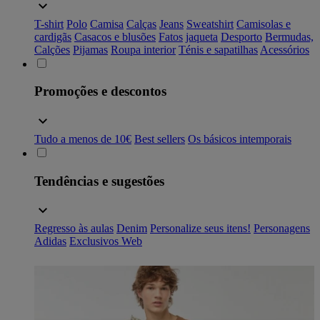
T-shirt
Polo
Camisa
Calças
Jeans
Sweatshirt
Camisolas e
cardigãs
Casacos e blusões
Fatos
jaqueta
Desporto
Bermudas,
Calções
Pijamas
Roupa interior
Ténis e sapatilhas
Acessórios
Promoções e descontos
Tudo a menos de 10€
Best sellers
Os básicos intemporais
Tendências e sugestões
Regresso às aulas
Denim
Personalize seus itens!
Personagens
Adidas
Exclusivos Web