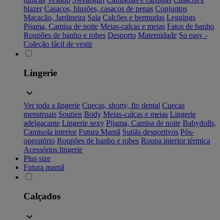
blazer
Casacos, blusões, casacos de penas
Conjuntos
Macacão, Jardineira
Saia
Calções e bermudas
Leggings
Pijama, Camisa de noite
Meias-calças e meias
Fatos de banho
Roupões de banho e robes
Desporto
Maternidade
So easy -
Coleção fácil de vestir
Lingerie
Ver toda a lingerie
Cuecas, shorty, fio dental
Cuecas
menstruais
Soutien
Body
Meias-calças e meias
Lingerie
adelgaçante
Lingerie sexy
Pijama, Camisa de noite
Babydolls,
Camisola interior
Futura Mamã
Sutiãs desportivos
Pós-
operatório
Roupões de banho e robes
Roupa interior térmica
Acessórios lingerie
Plus size
Futura mamã
Calçados