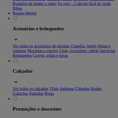
Roupões de banho e robes
So easy - Coleção fácil de vestir
Bibes
Roupa interior
Acessórios e brinquedos
Ver todos os acessórios de menina
Chapéus, bonés
Malas e
carteiras
Mochilas e estojos
Cinto
Acessórios cabelo
lancheira
Brinquedos
Gorros, golas e luvas
Calçados
Ver todos os calçados
Ténis
Sabrinas
Chinelos
Botins
Galochas
Pantufas
Botas
Promoções e descontos