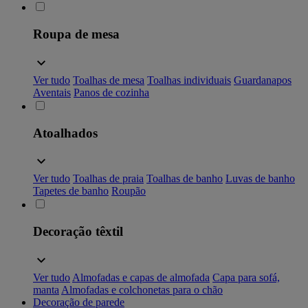
Roupa de mesa
Ver tudo
Toalhas de mesa
Toalhas individuais
Guardanapos
Aventais
Panos de cozinha
Atoalhados
Ver tudo
Toalhas de praia
Toalhas de banho
Luvas de banho
Tapetes de banho
Roupão
Decoração têxtil
Ver tudo
Almofadas e capas de almofada
Capa para sofá,
manta
Almofadas e colchonetas para o chão
Decoração de parede