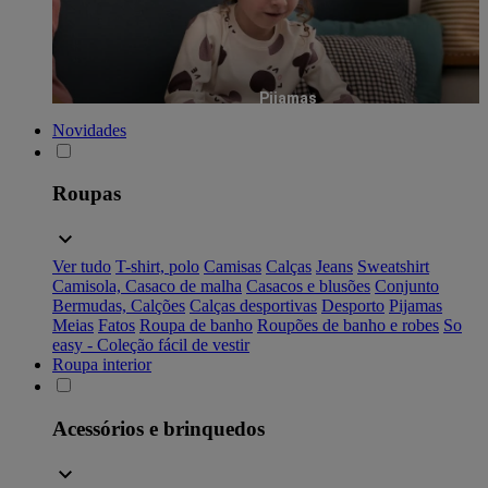
Pijamas
Novidades
Roupas
Ver tudo
T-shirt, polo
Camisas
Calças
Jeans
Sweatshirt
Camisola, Casaco de malha
Casacos e blusões
Conjunto
Bermudas, Calções
Calças desportivas
Desporto
Pijamas
Meias
Fatos
Roupa de banho
Roupões de banho e robes
So
easy - Coleção fácil de vestir
Roupa interior
Acessórios e brinquedos