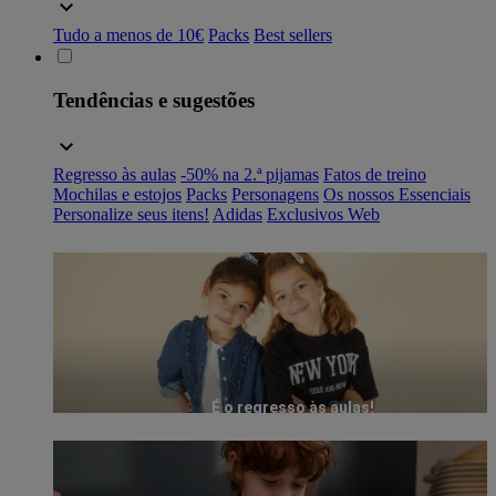
Tudo a menos de 10€
Packs
Best sellers
Tendências e sugestões
Regresso às aulas
-50% na 2.ª pijamas
Fatos de treino
Mochilas e estojos
Packs
Personagens
Os nossos Essenciais
Personalize seus itens!
Adidas
Exclusivos Web
É o regresso às aulas!