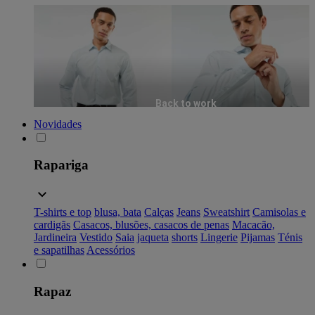
Back to work
Novidades
Rapariga
T-shirts e top
blusa, bata
Calças
Jeans
Sweatshirt
Camisolas e
cardigãs
Casacos, blusões, casacos de penas
Macacão,
Jardineira
Vestido
Saia
jaqueta
shorts
Lingerie
Pijamas
Ténis
e sapatilhas
Acessórios
Rapaz