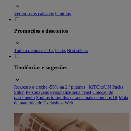
Ver todos os calçados
Pantufas
Promoções e descontos
Tudo a menos de 10€
Packs
Best sellers
Tendências e sugestões
Regresso à creche
-50% na 2.ª pijamas
_KiTChoUN
Packs
Stitch
Personagens
Personalize seus itens!
Coleção de
nascimento
Sonhos tranquilos para os mais pequenos 💤
Mala
de maternidade
Exclusivos Web