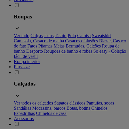
Roupas
Ver tudo
Calças
Jeans
T-shirt
Polo
Camisa
Sweatshirt
Camisola, Casaco de malha
Casacos e blusões
Blazer, Casaco
de fato
Fatos
Pijamas
Meias
Bermudas, Calções
Roupa de
banho
Desporto
Roupões de banho e robes
So easy - Coleção
fácil de vestir
Roupa interior
Plus size
Calçados
Ver todos os calçados
Sapatos clássicos
Pantufas, socas
Sandálias
Mocassins, barcos
Botas, botins
Chinelos
Espadrilhas
Chinelos de casa
Acessórios