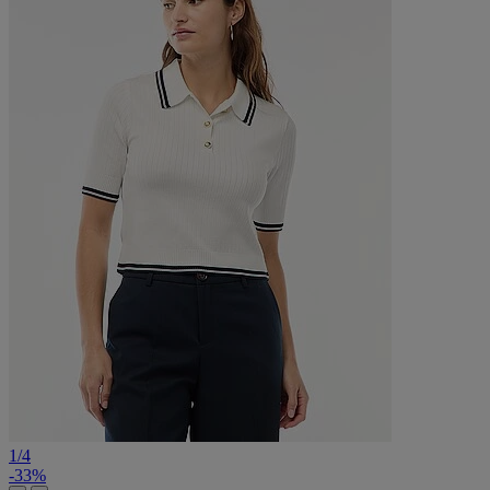
1
/
4
-33%