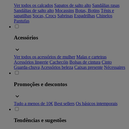
Ver todos os calçados
Sapatos de salto alto
Sandálias rasas
Sandálias de salto alto
Mocassins
Botas, Botins
Ténis e
sapatilhas
Socas, Crocs
Sabrinas
Espadrilhas
Chinelos
Pantufas
Acessórios
Ver todos os acessórios de mulher
Malas e carteiras
Acessórios lingerie
Cachecóis
Bolsas de cintura
Cinto
Guarda-chuva
Acessórios beleza
Caixas presente
Nécessaires
Promoções e descontos
Tudo a menos de 10€
Best sellers
Os básicos intemporais
Tendências e sugestões