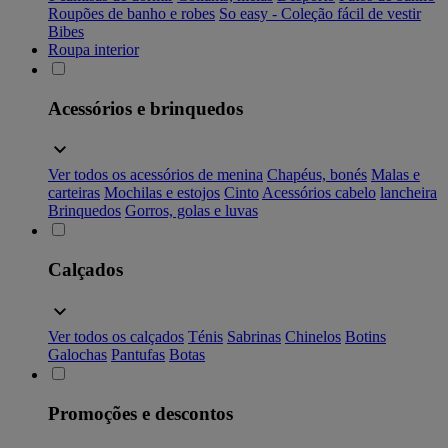
Roupões de banho e robes
So easy - Coleção fácil de vestir
Bibes
Roupa interior
Acessórios e brinquedos
Ver todos os acessórios de menina
Chapéus, bonés
Malas e
carteiras
Mochilas e estojos
Cinto
Acessórios cabelo
lancheira
Brinquedos
Gorros, golas e luvas
Calçados
Ver todos os calçados
Ténis
Sabrinas
Chinelos
Botins
Galochas
Pantufas
Botas
Promoções e descontos