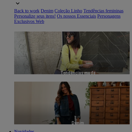
Back to work
Denim
Coleção Linho
Tendências femininas
Personalize seus itens!
Os nossos Essenciais
Personagens
Exclusivos Web
Tendências moda
Denim
Novidades