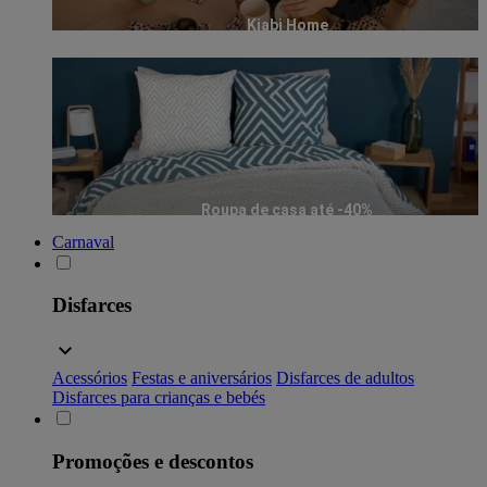
Kiabi Home
Roupa de casa até -40%
Carnaval
Disfarces
Acessórios
Festas e aniversários
Disfarces de adultos
Disfarces para crianças e bebés
Promoções e descontos