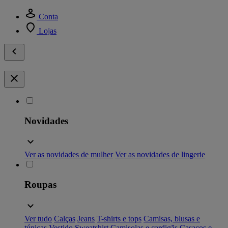
Conta
Lojas
Novidades
Ver as novidades de mulher
Ver as novidades de lingerie
Roupas
Ver tudo
Calças
Jeans
T-shirts e tops
Camisas, blusas e
túnicas
Vestido
Sweatshirt
Camisolas e cardigãs
Casacos e