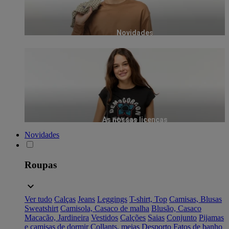
Novidades
As nossas licenças
Novidades
Roupas
Ver tudo
Calças
Jeans
Leggings
T-shirt, Top
Camisas, Blusas
Sweatshirt
Camisola, Casaco de malha
Blusão, Casaco
Macacão, Jardineira
Vestidos
Calções
Saias
Conjunto
Pijamas
e camisas de dormir
Collants, meias
Desporto
Fatos de banho