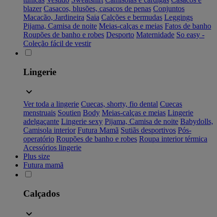
blazer
Casacos, blusões, casacos de penas
Conjuntos
Macacão, Jardineira
Saia
Calções e bermudas
Leggings
Pijama, Camisa de noite
Meias-calças e meias
Fatos de banho
Roupões de banho e robes
Desporto
Maternidade
So easy -
Coleção fácil de vestir
Lingerie
Ver toda a lingerie
Cuecas, shorty, fio dental
Cuecas
menstruais
Soutien
Body
Meias-calças e meias
Lingerie
adelgaçante
Lingerie sexy
Pijama, Camisa de noite
Babydolls,
Camisola interior
Futura Mamã
Sutiãs desportivos
Pós-
operatório
Roupões de banho e robes
Roupa interior térmica
Acessórios lingerie
Plus size
Futura mamã
Calçados