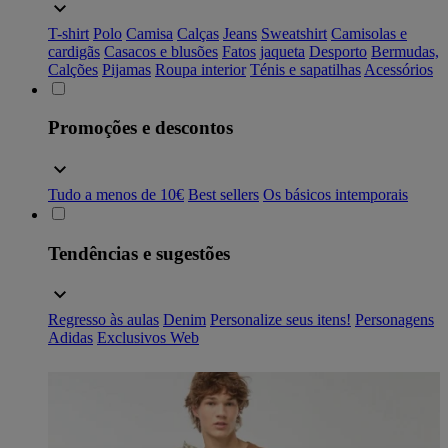
T-shirt
Polo
Camisa
Calças
Jeans
Sweatshirt
Camisolas e
cardigãs
Casacos e blusões
Fatos
jaqueta
Desporto
Bermudas,
Calções
Pijamas
Roupa interior
Ténis e sapatilhas
Acessórios
Promoções e descontos
Tudo a menos de 10€
Best sellers
Os básicos intemporais
Tendências e sugestões
Regresso às aulas
Denim
Personalize seus itens!
Personagens
Adidas
Exclusivos Web