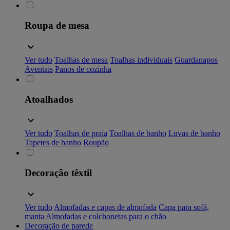
Roupa de mesa
Ver tudo
Toalhas de mesa
Toalhas individuais
Guardanapos
Aventais
Panos de cozinha
Atoalhados
Ver tudo
Toalhas de praia
Toalhas de banho
Luvas de banho
Tapetes de banho
Roupão
Decoração têxtil
Ver tudo
Almofadas e capas de almofada
Capa para sofá,
manta
Almofadas e colchonetas para o chão
Decoração de parede