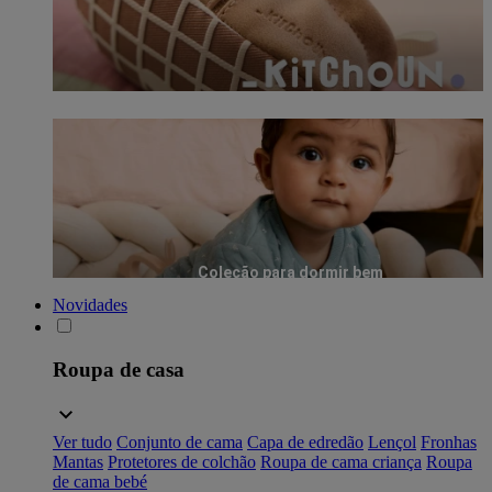
Coleção para dormir bem
Novidades
Roupa de casa
Ver tudo
Conjunto de cama
Capa de edredão
Lençol
Fronhas
Mantas
Protetores de colchão
Roupa de cama criança
Roupa
de cama bebé