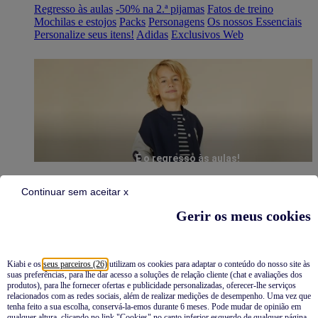
Regresso às aulas
-50% na 2.ª pijamas
Fatos de treino
Mochilas e estojos
Packs
Personagens
Os nossos Essenciais
Personalize seus itens!
Adidas
Exclusivos Web
É o regresso às aulas!
Continuar sem aceitar x
Gerir os meus cookies
Kiabi e os
seus parceiros (26)
utilizam os cookies para adaptar o conteúdo do nosso site às
suas preferências, para lhe dar acesso a soluções de relação cliente (chat e avaliações dos
Pijamas
produtos), para lhe fornecer ofertas e publicidade personalizadas, oferecer-lhe serviços
relacionados com as redes sociais, além de realizar medições de desempenho. Uma vez que
Novidades
tenha feito a sua escolha, conservá-la-emos durante 6 meses. Pode mudar de opinião em
qualquer altura, clicando no link "Cookies" no canto inferior esquerdo de qualquer página