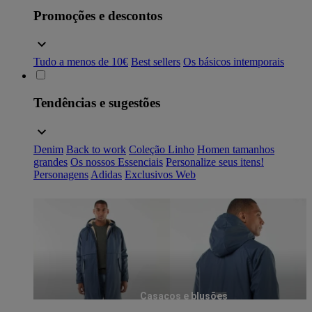
Promoções e descontos
Tudo a menos de 10€
Best sellers
Os básicos intemporais
Tendências e sugestões
Denim
Back to work
Coleção Linho
Homen tamanhos
grandes
Os nossos Essenciais
Personalize seus itens!
Personagens
Adidas
Exclusivos Web
Casacos e blusões