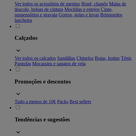
Ver todos os acessórios de menino
Boné, chapéu
Malas de
tiracolo, bolsas de cintura
Mochilas e estojos
Cinto,
suspensórios e gravata
Gorros, golas e luvas
Brinquedos
lancheira
Calçados
Ver todos os calçados
Sandálias
Chinelos
Botas, botins
Ténis
Pantufas
Mocassins e sapatos de vela
Promoções e descontos
Tudo a menos de 10€
Packs
Best sellers
Tendências e sugestões