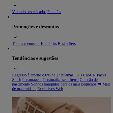
Ver todos os calçados
Pantufas
Promoções e descontos
Tudo a menos de 10€
Packs
Best sellers
Tendências e sugestões
Regresso à creche
-50% na 2.ª pijamas
_KiTChoUN
Packs
Stitch
Personagens
Personalize seus itens!
Coleção de
nascimento
Sonhos tranquilos para os mais pequenos 💤
Mala
de maternidade
Exclusivos Web