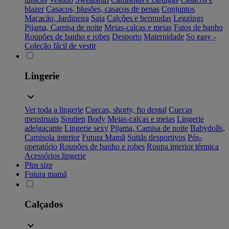
blazer
Casacos, blusões, casacos de penas
Conjuntos
Macacão, Jardineira
Saia
Calções e bermudas
Leggings
Pijama, Camisa de noite
Meias-calças e meias
Fatos de banho
Roupões de banho e robes
Desporto
Maternidade
So easy -
Coleção fácil de vestir
Lingerie
Ver toda a lingerie
Cuecas, shorty, fio dental
Cuecas
menstruais
Soutien
Body
Meias-calças e meias
Lingerie
adelgaçante
Lingerie sexy
Pijama, Camisa de noite
Babydolls,
Camisola interior
Futura Mamã
Sutiãs desportivos
Pós-
operatório
Roupões de banho e robes
Roupa interior térmica
Acessórios lingerie
Plus size
Futura mamã
Calçados