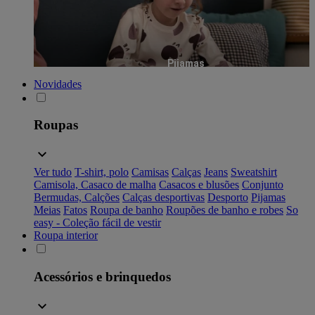
Pijamas
Novidades
Roupas
Ver tudo
T-shirt, polo
Camisas
Calças
Jeans
Sweatshirt
Camisola, Casaco de malha
Casacos e blusões
Conjunto
Bermudas, Calções
Calças desportivas
Desporto
Pijamas
Meias
Fatos
Roupa de banho
Roupões de banho e robes
So
easy - Coleção fácil de vestir
Roupa interior
Acessórios e brinquedos