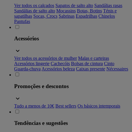
Ver todos os calçados
Sapatos de salto alto
Sandálias rasas
Sandálias de salto alto
Mocassins
Botas, Botins
Ténis e
sapatilhas
Socas, Crocs
Sabrinas
Espadrilhas
Chinelos
Pantufas
Acessórios
Ver todos os acessórios de mulher
Malas e carteiras
Acessórios lingerie
Cachecóis
Bolsas de cintura
Cinto
Guarda-chuva
Acessórios beleza
Caixas presente
Nécessaires
Promoções e descontos
Tudo a menos de 10€
Best sellers
Os básicos intemporais
Tendências e sugestões