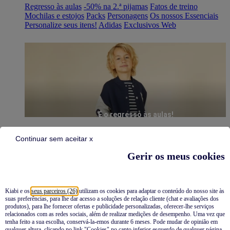
Regresso às aulas
-50% na 2.ª pijamas
Fatos de treino
Mochilas e estojos
Packs
Personagens
Os nossos Essenciais
Personalize seus itens!
Adidas
Exclusivos Web
É o regresso às aulas!
Continuar sem aceitar x
Gerir os meus cookies
Kiabi e os
seus parceiros (26)
utilizam os cookies para adaptar o conteúdo do nosso site às
suas preferências, para lhe dar acesso a soluções de relação cliente (chat e avaliações dos
Pijamas
produtos), para lhe fornecer ofertas e publicidade personalizadas, oferecer-lhe serviços
relacionados com as redes sociais, além de realizar medições de desempenho. Uma vez que
Novidades
tenha feito a sua escolha, conservá-la-emos durante 6 meses. Pode mudar de opinião em
qualquer altura, clicando no link "Cookies" no canto inferior esquerdo de qualquer página