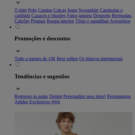
T-shirt
Polo
Camisa
Calças
Jeans
Sweatshirt
Camisolas e
cardigãs
Casacos e blusões
Fatos
jaqueta
Desporto
Bermudas,
Calções
Pijamas
Roupa interior
Ténis e sapatilhas
Acessórios
Promoções e descontos
Tudo a menos de 10€
Best sellers
Os básicos intemporais
Tendências e sugestões
Regresso às aulas
Denim
Personalize seus itens!
Personagens
Adidas
Exclusivos Web