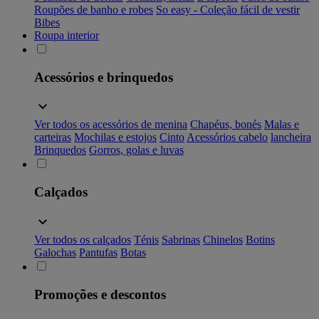
Roupões de banho e robes
So easy - Coleção fácil de vestir
Bibes
Roupa interior
Acessórios e brinquedos
Ver todos os acessórios de menina
Chapéus, bonés
Malas e
carteiras
Mochilas e estojos
Cinto
Acessórios cabelo
lancheira
Brinquedos
Gorros, golas e luvas
Calçados
Ver todos os calçados
Ténis
Sabrinas
Chinelos
Botins
Galochas
Pantufas
Botas
Promoções e descontos