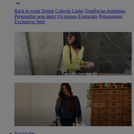
Back to work
Denim
Coleção Linho
Tendências femininas
Personalize seus itens!
Os nossos Essenciais
Personagens
Exclusivos Web
Tendências moda
Denim
Novidades