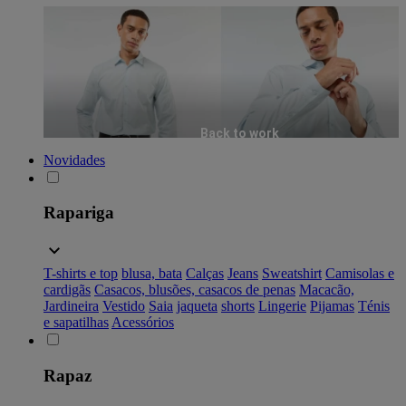
Back to work
Novidades
Rapariga
T-shirts e top
blusa, bata
Calças
Jeans
Sweatshirt
Camisolas e
cardigãs
Casacos, blusões, casacos de penas
Macacão,
Jardineira
Vestido
Saia
jaqueta
shorts
Lingerie
Pijamas
Ténis
e sapatilhas
Acessórios
Rapaz