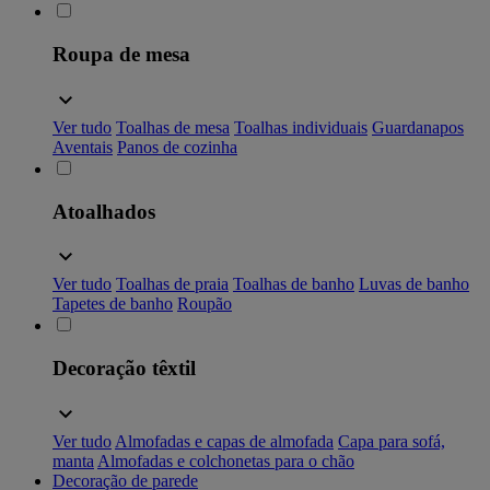
Roupa de mesa
Ver tudo
Toalhas de mesa
Toalhas individuais
Guardanapos
Aventais
Panos de cozinha
Atoalhados
Ver tudo
Toalhas de praia
Toalhas de banho
Luvas de banho
Tapetes de banho
Roupão
Decoração têxtil
Ver tudo
Almofadas e capas de almofada
Capa para sofá,
manta
Almofadas e colchonetas para o chão
Decoração de parede