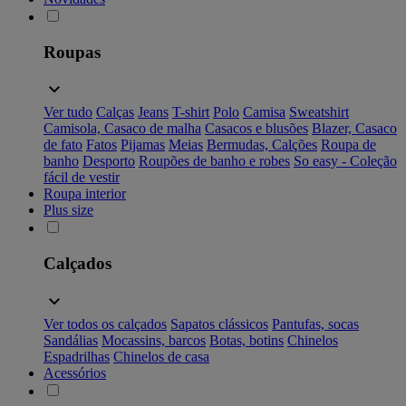
Roupas
Ver tudo
Calças
Jeans
T-shirt
Polo
Camisa
Sweatshirt
Camisola, Casaco de malha
Casacos e blusões
Blazer, Casaco
de fato
Fatos
Pijamas
Meias
Bermudas, Calções
Roupa de
banho
Desporto
Roupões de banho e robes
So easy - Coleção
fácil de vestir
Roupa interior
Plus size
Calçados
Ver todos os calçados
Sapatos clássicos
Pantufas, socas
Sandálias
Mocassins, barcos
Botas, botins
Chinelos
Espadrilhas
Chinelos de casa
Acessórios