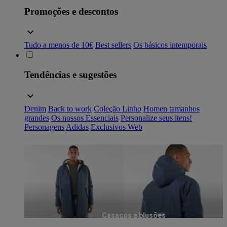
Promoções e descontos
Tudo a menos de 10€
Best sellers
Os básicos intemporais
Tendências e sugestões
Denim
Back to work
Coleção Linho
Homen tamanhos
grandes
Os nossos Essenciais
Personalize seus itens!
Personagens
Adidas
Exclusivos Web
Casacos e blusões