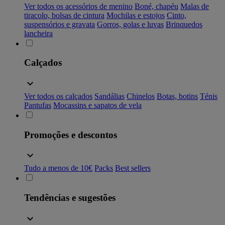
Ver todos os acessórios de menino
Boné, chapéu
Malas de
tiracolo, bolsas de cintura
Mochilas e estojos
Cinto,
suspensórios e gravata
Gorros, golas e luvas
Brinquedos
lancheira
Calçados
Ver todos os calçados
Sandálias
Chinelos
Botas, botins
Ténis
Pantufas
Mocassins e sapatos de vela
Promoções e descontos
Tudo a menos de 10€
Packs
Best sellers
Tendências e sugestões