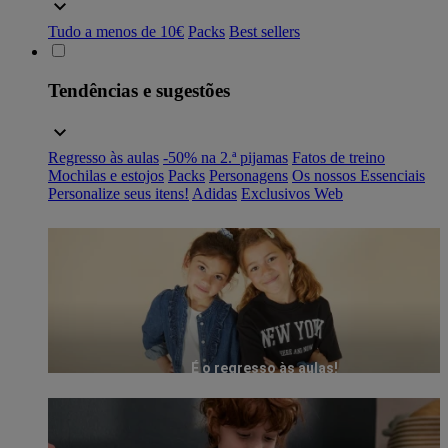
Tudo a menos de 10€
Packs
Best sellers
Tendências e sugestões
Regresso às aulas
-50% na 2.ª pijamas
Fatos de treino
Mochilas e estojos
Packs
Personagens
Os nossos Essenciais
Personalize seus itens!
Adidas
Exclusivos Web
É o regresso às aulas!