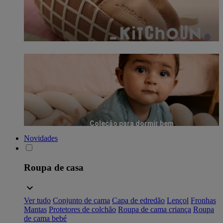
Coleção para dormir bem
Novidades
Roupa de casa
Ver tudo
Conjunto de cama
Capa de edredão
Lençol
Fronhas
Mantas
Protetores de colchão
Roupa de cama criança
Roupa
de cama bebé