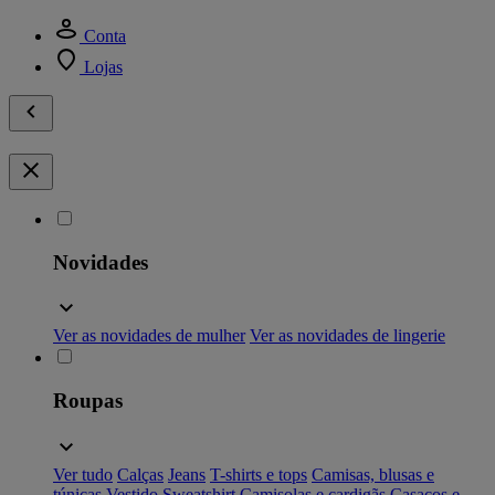
Conta
Lojas
Novidades
Ver as novidades de mulher
Ver as novidades de lingerie
Roupas
Ver tudo
Calças
Jeans
T-shirts e tops
Camisas, blusas e
túnicas
Vestido
Sweatshirt
Camisolas e cardigãs
Casacos e