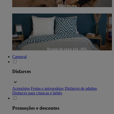
Kiabi Home
Roupa de casa até -40%
Carnaval
Disfarces
Acessórios
Festas e aniversários
Disfarces de adultos
Disfarces para crianças e bebés
Promoções e descontos