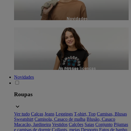
Novidades
As nossas licenças
Novidades
Roupas
Ver tudo
Calças
Jeans
Leggings
T-shirt, Top
Camisas, Blusas
Sweatshirt
Camisola, Casaco de malha
Blusão, Casaco
Macacão, Jardineira
Vestidos
Calções
Saias
Conjunto
Pijamas
e camisas de dormir
Collants, meias
Desporto
Fatos de banho