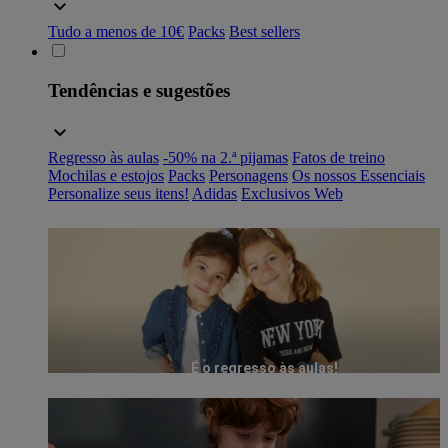
Tudo a menos de 10€
Packs
Best sellers
Tendências e sugestões
Regresso às aulas
-50% na 2.ª pijamas
Fatos de treino
Mochilas e estojos
Packs
Personagens
Os nossos Essenciais
Personalize seus itens!
Adidas
Exclusivos Web
É o regresso às aulas!