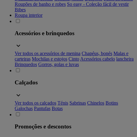
Roupões de banho e robes
So easy - Coleção fácil de vestir
Bibes
Roupa interior
Acessórios e brinquedos
Ver todos os acessórios de menina
Chapéus, bonés
Malas e
carteiras
Mochilas e estojos
Cinto
Acessórios cabelo
lancheira
Brinquedos
Gorros, golas e luvas
Calçados
Ver todos os calçados
Ténis
Sabrinas
Chinelos
Botins
Galochas
Pantufas
Botas
Promoções e descontos