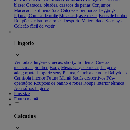
blazer
Casacos, blusões, casacos de penas
Conjuntos
Macacão, Jardineira
Saia
Calções e bermudas
Leggings
Pijama, Camisa de noite
Meias-calças e meias
Fatos de banho
Roupões de banho e robes
Desporto
Maternidade
So easy -
Coleção fácil de vestir
Lingerie
Ver toda a lingerie
Cuecas, shorty, fio dental
Cuecas
menstruais
Soutien
Body
Meias-calças e meias
Lingerie
adelgaçante
Lingerie sexy
Pijama, Camisa de noite
Babydolls,
Camisola interior
Futura Mamã
Sutiãs desportivos
Pós-
operatório
Roupões de banho e robes
Roupa interior térmica
Acessórios lingerie
Plus size
Futura mamã
Calçados