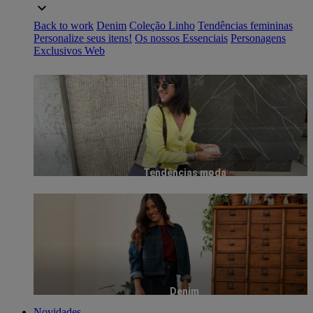
Back to work
Denim
Coleção Linho
Tendências femininas
Personalize seus itens!
Os nossos Essenciais
Personagens
Exclusivos Web
Tendências moda
Denim
Novidades