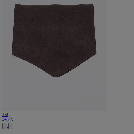
1
/
2
-50%