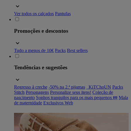
Ver todos os calçados
Pantufas
Promoções e descontos
Tudo a menos de 10€
Packs
Best sellers
Tendências e sugestões
Regresso à creche
-50% na 2.ª pijamas
_KiTChoUN
Packs
Stitch
Personagens
Personalize seus itens!
Coleção de
nascimento
Sonhos tranquilos para os mais pequenos 💤
Mala
de maternidade
Exclusivos Web