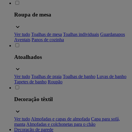
Roupa de mesa
Ver tudo
Toalhas de mesa
Toalhas individuais
Guardanapos
Aventais
Panos de cozinha
Atoalhados
Ver tudo
Toalhas de praia
Toalhas de banho
Luvas de banho
Tapetes de banho
Roupão
Decoração têxtil
Ver tudo
Almofadas e capas de almofada
Capa para sofá,
manta
Almofadas e colchonetas para o chão
Decoração de parede