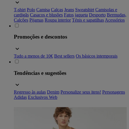
T-shirt
Polo
Camisa
Calças
Jeans
Sweatshirt
Camisolas e
cardigãs
Casacos e blusões
Fatos
jaqueta
Desporto
Bermudas,
Calções
Pijamas
Roupa interior
Ténis e sapatilhas
Acessórios
Promoções e descontos
Tudo a menos de 10€
Best sellers
Os básicos intemporais
Tendências e sugestões
Regresso às aulas
Denim
Personalize seus itens!
Personagens
Adidas
Exclusivos Web