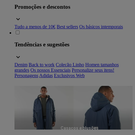
Promoções e descontos
Tudo a menos de 10€
Best sellers
Os básicos intemporais
Tendências e sugestões
Denim
Back to work
Coleção Linho
Homen tamanhos
grandes
Os nossos Essenciais
Personalize seus itens!
Personagens
Adidas
Exclusivos Web
Casacos e blusões