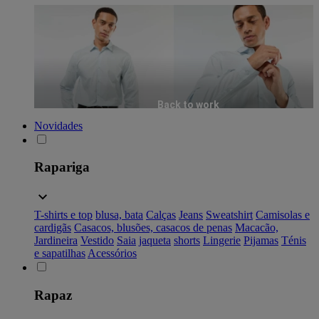
Back to work
Novidades
Rapariga
T-shirts e top
blusa, bata
Calças
Jeans
Sweatshirt
Camisolas e
cardigãs
Casacos, blusões, casacos de penas
Macacão,
Jardineira
Vestido
Saia
jaqueta
shorts
Lingerie
Pijamas
Ténis
e sapatilhas
Acessórios
Rapaz