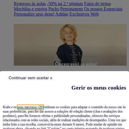
Regresso às aulas
-50% na 2.ª pijamas
Fatos de treino
Mochilas e estojos
Packs
Personagens
Os nossos Essenciais
Personalize seus itens!
Adidas
Exclusivos Web
É o regresso às aulas!
Continuar sem aceitar x
Gerir os meus cookies
Kiabi e os
seus parceiros (26)
utilizam os cookies para adaptar o conteúdo do nosso site às
suas preferências, para lhe dar acesso a soluções de relação cliente (chat e avaliações dos
Pijamas
produtos), para lhe fornecer ofertas e publicidade personalizadas, oferecer-lhe serviços
relacionados com as redes sociais, além de realizar medições de desempenho. Uma vez que
Novidades
tenha feito a sua escolha, conservá-la-emos durante 6 meses. Pode mudar de opinião em
qualquer altura, clicando no link "Cookies" no canto inferior esquerdo de qualquer página