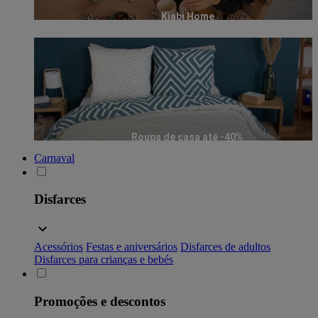
Kiabi Home
Roupa de casa até -40%
Carnaval
Disfarces
Acessórios
Festas e aniversários
Disfarces de adultos
Disfarces para crianças e bebés
Promoções e descontos