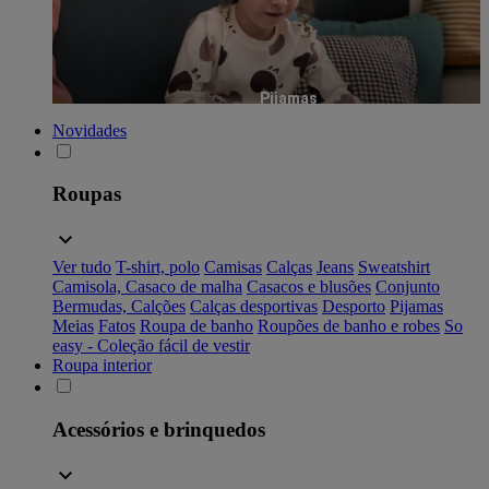
Pijamas
Novidades
Roupas
Ver tudo
T-shirt, polo
Camisas
Calças
Jeans
Sweatshirt
Camisola, Casaco de malha
Casacos e blusões
Conjunto
Bermudas, Calções
Calças desportivas
Desporto
Pijamas
Meias
Fatos
Roupa de banho
Roupões de banho e robes
So
easy - Coleção fácil de vestir
Roupa interior
Acessórios e brinquedos