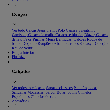
Roupas
Ver tudo
Calças
Jeans
T-shirt
Polo
Camisa
Sweatshirt
Camisola, Casaco de malha
Casacos e blusões
Blazer, Casaco
de fato
Fatos
Pijamas
Meias
Bermudas, Calções
Roupa de
banho
Desporto
Roupões de banho e robes
So easy - Coleção
fácil de vestir
Roupa interior
Plus size
Calçados
Ver todos os calçados
Sapatos clássicos
Pantufas, socas
Sandálias
Mocassins, barcos
Botas, botins
Chinelos
Espadrilhas
Chinelos de casa
Acessórios