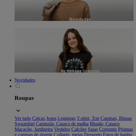
Novidades
As nossas licenças
Novidades
Roupas
Ver tudo
Calças
Jeans
Leggings
T-shirt, Top
Camisas, Blusas
Sweatshirt
Camisola, Casaco de malha
Blusão, Casaco
Macacão, Jardineira
Vestidos
Calções
Saias
Conjunto
Pijamas
e camisas de dormir
Collants, meias
Desporto
Fatos de banho