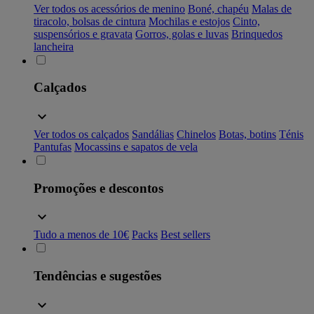
Ver todos os acessórios de menino
Boné, chapéu
Malas de
tiracolo, bolsas de cintura
Mochilas e estojos
Cinto,
suspensórios e gravata
Gorros, golas e luvas
Brinquedos
lancheira
Calçados
Ver todos os calçados
Sandálias
Chinelos
Botas, botins
Ténis
Pantufas
Mocassins e sapatos de vela
Promoções e descontos
Tudo a menos de 10€
Packs
Best sellers
Tendências e sugestões