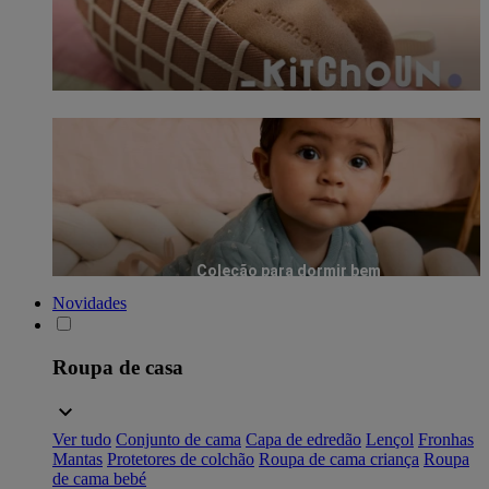
Coleção para dormir bem
Novidades
Roupa de casa
Ver tudo
Conjunto de cama
Capa de edredão
Lençol
Fronhas
Mantas
Protetores de colchão
Roupa de cama criança
Roupa
de cama bebé