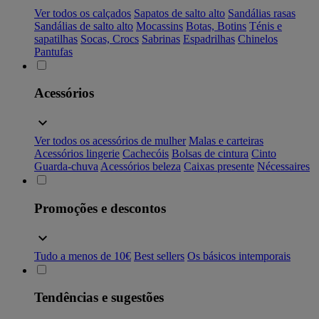
Ver todos os calçados
Sapatos de salto alto
Sandálias rasas
Sandálias de salto alto
Mocassins
Botas, Botins
Ténis e
sapatilhas
Socas, Crocs
Sabrinas
Espadrilhas
Chinelos
Pantufas
Acessórios
Ver todos os acessórios de mulher
Malas e carteiras
Acessórios lingerie
Cachecóis
Bolsas de cintura
Cinto
Guarda-chuva
Acessórios beleza
Caixas presente
Nécessaires
Promoções e descontos
Tudo a menos de 10€
Best sellers
Os básicos intemporais
Tendências e sugestões