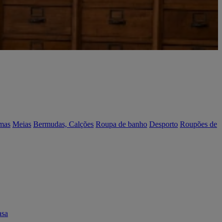
mas
Meias
Bermudas, Calções
Roupa de banho
Desporto
Roupões de
asa