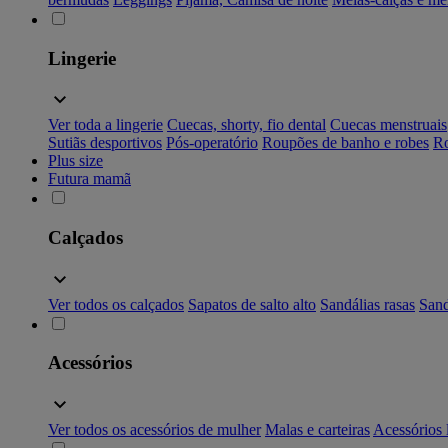
Lingerie
Ver toda a lingerie
Cuecas, shorty, fio dental
Cuecas menstruais
Sutiãs desportivos
Pós-operatório
Roupões de banho e robes
Ro
Plus size
Futura mamã
Calçados
Ver todos os calçados
Sapatos de salto alto
Sandálias rasas
Sand
Acessórios
Ver todos os acessórios de mulher
Malas e carteiras
Acessórios 