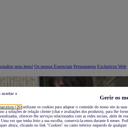
onalize seus itens!
Os nossos Essenciais
Personagens
Exclusivos Web
 aceitar x
Gerir os m
parceiros (26)
utilizam os cookies para adaptar o conteúdo do nosso site às suas 
sso a soluções de relação cliente (chat e avaliações dos produtos), para lhe forne
onalizadas, oferecer-lhe serviços relacionados com as redes sociais, além de re
Uma vez que tenha feito a sua escolha, conservá-la-emos durante 6 meses. Po
quer altura, clicando no link "Cookies" no canto inferior esquerdo de qualquer