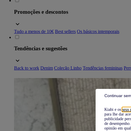
Promoções e descontos
Tudo a menos de 10€
Best sellers
Os básicos intemporais
Tendências e sugestões
Back to work
Denim
Coleção Linho
Tendências femininas
Pers
Continuar sem
Kiabi e os
seus 
para lhe dar ace
publicidade pers
de desempenho. 
opinião em qual