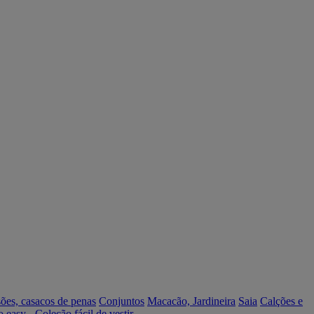
ões, casacos de penas
Conjuntos
Macacão, Jardineira
Saia
Calções e
o easy - Coleção fácil de vestir