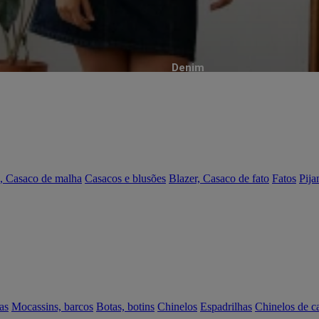
Denim
, Casaco de malha
Casacos e blusões
Blazer, Casaco de fato
Fatos
Pija
as
Mocassins, barcos
Botas, botins
Chinelos
Espadrilhas
Chinelos de c