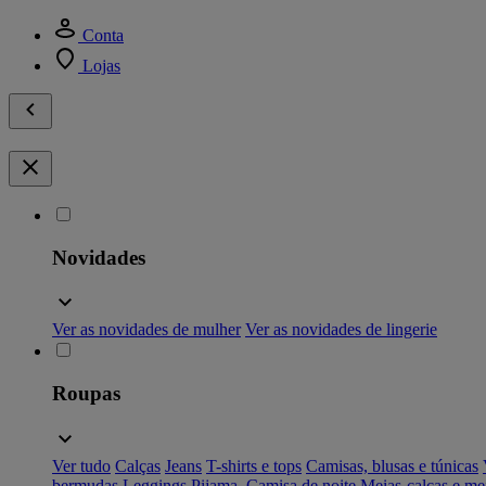
Conta
Lojas
Novidades
Ver as novidades de mulher
Ver as novidades de lingerie
Roupas
Ver tudo
Calças
Jeans
T-shirts e tops
Camisas, blusas e túnicas
bermudas
Leggings
Pijama, Camisa de noite
Meias-calças e me