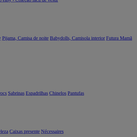
y
Pijama, Camisa de noite
Babydolls, Camisola interior
Futura Mamã
rocs
Sabrinas
Espadrilhas
Chinelos
Pantufas
eleza
Caixas presente
Nécessaires