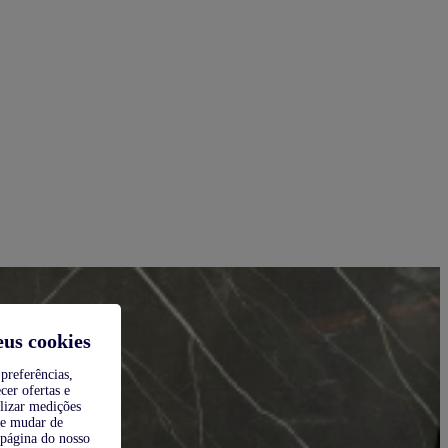
eus cookies
preferências,
cer ofertas e
alizar medições
de mudar de
 página do nosso