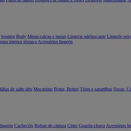
Soutien
Body
Meias-calças e meias
Lingerie adelgaçante
Lingerie sex
upa interior térmica
Acessórios lingerie
álias de salto alto
Mocassins
Botas, Botins
Ténis e sapatilhas
Socas, C
lingerie
Cachecóis
Bolsas de cintura
Cinto
Guarda-chuva
Acessórios b