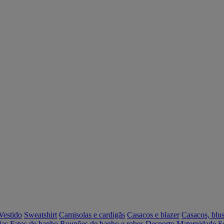
Vestido
Sweatshirt
Camisolas e cardigãs
Casacos e blazer
Casacos, blus
ias
Fatos de banho
Roupões de banho e robes
Desporto
Maternidade
S