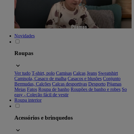
Pijamas
Novidades
Roupas
Ver tudo
T-shirt, polo
Camisas
Calças
Jeans
Sweatshirt
Camisola, Casaco de malha
Casacos e blusões
Conjunto
Bermudas, Calções
Calças desportivas
Desporto
Pijamas
Meias
Fatos
Roupa de banho
Roupões de banho e robes
So
easy - Coleção fácil de vestir
Roupa interior
Acessórios e brinquedos