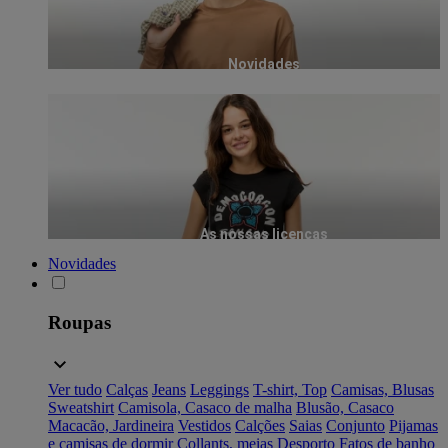
Novidades
As nossas licenças
Novidades
Roupas
Ver tudo
Calças
Jeans
Leggings
T-shirt, Top
Camisas, Blusas
Sweatshirt
Camisola, Casaco de malha
Blusão, Casaco
Macacão, Jardineira
Vestidos
Calções
Saias
Conjunto
Pijamas
e camisas de dormir
Collants, meias
Desporto
Fatos de banho