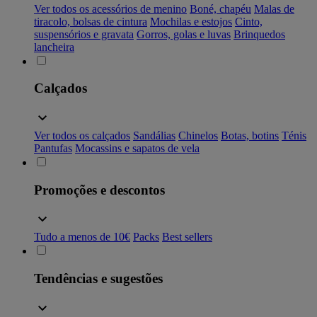
Ver todos os acessórios de menino
Boné, chapéu
Malas de
tiracolo, bolsas de cintura
Mochilas e estojos
Cinto,
suspensórios e gravata
Gorros, golas e luvas
Brinquedos
lancheira
Calçados
Ver todos os calçados
Sandálias
Chinelos
Botas, botins
Ténis
Pantufas
Mocassins e sapatos de vela
Promoções e descontos
Tudo a menos de 10€
Packs
Best sellers
Tendências e sugestões