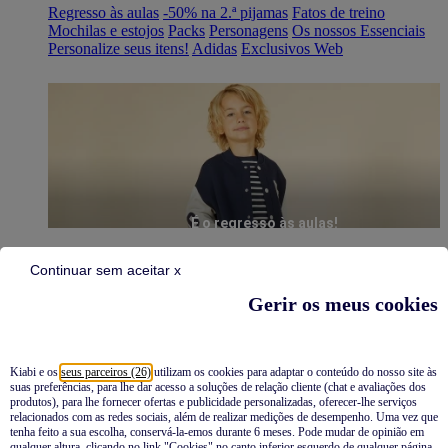
Regresso às aulas
-50% na 2.ª pijamas
Fatos de treino
Mochilas e estojos
Packs
Personagens
Os nossos Essenciais
Personalize seus itens!
Adidas
Exclusivos Web
É o regresso às aulas!
Continuar sem aceitar x
Gerir os meus cookies
Kiabi e os
seus parceiros (26)
utilizam os cookies para adaptar o conteúdo do nosso site às
suas preferências, para lhe dar acesso a soluções de relação cliente (chat e avaliações dos
Pijamas
produtos), para lhe fornecer ofertas e publicidade personalizadas, oferecer-lhe serviços
relacionados com as redes sociais, além de realizar medições de desempenho. Uma vez que
Novidades
tenha feito a sua escolha, conservá-la-emos durante 6 meses. Pode mudar de opinião em
qualquer altura, clicando no link "Cookies" no canto inferior esquerdo de qualquer página