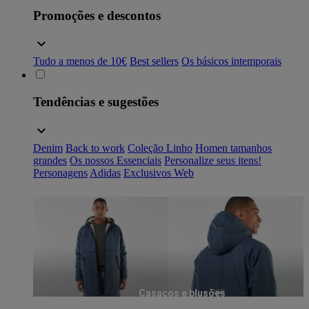
Promoções e descontos
Tudo a menos de 10€
Best sellers
Os básicos intemporais
Tendências e sugestões
Denim
Back to work
Coleção Linho
Homen tamanhos
grandes
Os nossos Essenciais
Personalize seus itens!
Personagens
Adidas
Exclusivos Web
Casacos e blusões