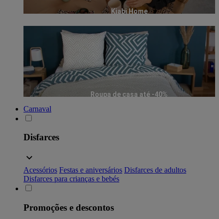
Kiabi Home
Roupa de casa até -40%
Carnaval
Disfarces
Acessórios
Festas e aniversários
Disfarces de adultos
Disfarces para crianças e bebés
Promoções e descontos