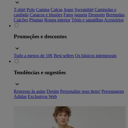
T-shirt
Polo
Camisa
Calças
Jeans
Sweatshirt
Camisolas e
cardigãs
Casacos e blusões
Fatos
jaqueta
Desporto
Bermudas,
Calções
Pijamas
Roupa interior
Ténis e sapatilhas
Acessórios
Promoções e descontos
Tudo a menos de 10€
Best sellers
Os básicos intemporais
Tendências e sugestões
Regresso às aulas
Denim
Personalize seus itens!
Personagens
Adidas
Exclusivos Web