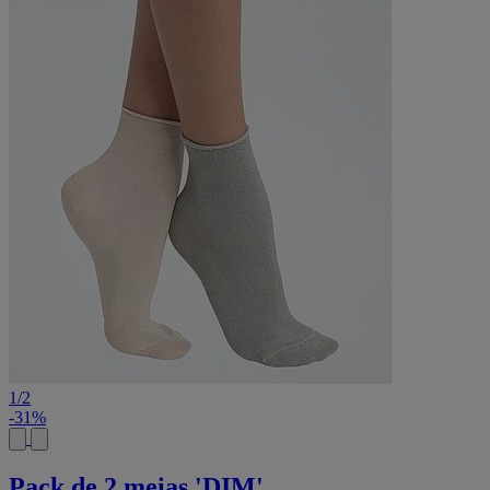
1
/
2
-31%
Pack de 2 meias 'DIM'