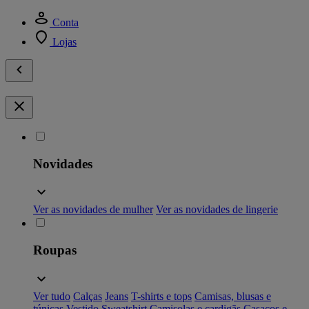
Conta
Lojas
Novidades
Ver as novidades de mulher
Ver as novidades de lingerie
Roupas
Ver tudo
Calças
Jeans
T-shirts e tops
Camisas, blusas e
túnicas
Vestido
Sweatshirt
Camisolas e cardigãs
Casacos e