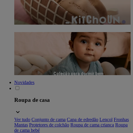
Coleção para dormir bem
Novidades
Roupa de casa
Ver tudo
Conjunto de cama
Capa de edredão
Lençol
Fronhas
Mantas
Protetores de colchão
Roupa de cama criança
Roupa
de cama bebé