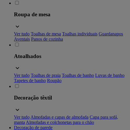
Roupa de mesa
Ver tudo
Toalhas de mesa
Toalhas individuais
Guardanapos
Aventais
Panos de cozinha
Atoalhados
Ver tudo
Toalhas de praia
Toalhas de banho
Luvas de banho
Tapetes de banho
Roupão
Decoração têxtil
Ver tudo
Almofadas e capas de almofada
Capa para sofá,
manta
Almofadas e colchonetas para o chão
Decoração de parede