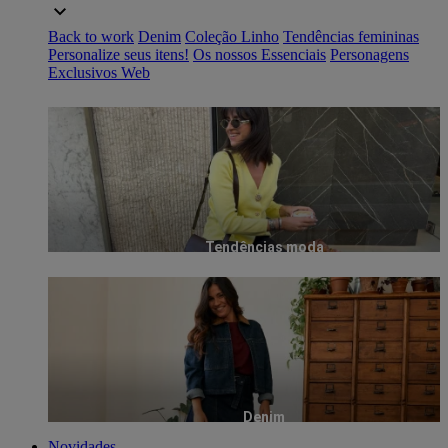
Back to work
Denim
Coleção Linho
Tendências femininas
Personalize seus itens!
Os nossos Essenciais
Personagens
Exclusivos Web
Tendências moda
Denim
Novidades