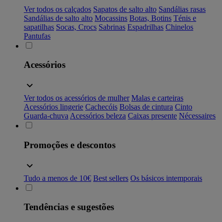
Ver todos os calçados
Sapatos de salto alto
Sandálias rasas
Sandálias de salto alto
Mocassins
Botas, Botins
Ténis e
sapatilhas
Socas, Crocs
Sabrinas
Espadrilhas
Chinelos
Pantufas
Acessórios
Ver todos os acessórios de mulher
Malas e carteiras
Acessórios lingerie
Cachecóis
Bolsas de cintura
Cinto
Guarda-chuva
Acessórios beleza
Caixas presente
Nécessaires
Promoções e descontos
Tudo a menos de 10€
Best sellers
Os básicos intemporais
Tendências e sugestões