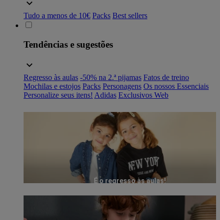
Tudo a menos de 10€
Packs
Best sellers
Tendências e sugestões
Regresso às aulas
-50% na 2.ª pijamas
Fatos de treino
Mochilas e estojos
Packs
Personagens
Os nossos Essenciais
Personalize seus itens!
Adidas
Exclusivos Web
É o regresso às aulas!