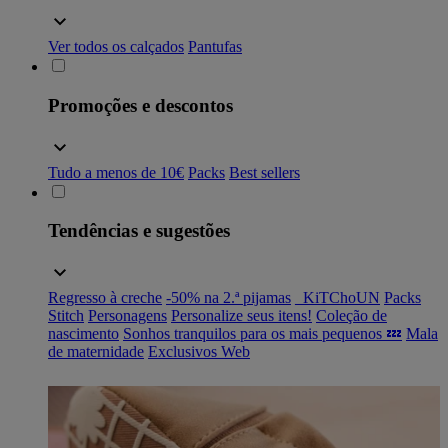
Ver todos os calçados
Pantufas
Promoções e descontos
Tudo a menos de 10€
Packs
Best sellers
Tendências e sugestões
Regresso à creche
-50% na 2.ª pijamas
_KiTChoUN
Packs
Stitch
Personagens
Personalize seus itens!
Coleção de
nascimento
Sonhos tranquilos para os mais pequenos 💤
Mala
de maternidade
Exclusivos Web