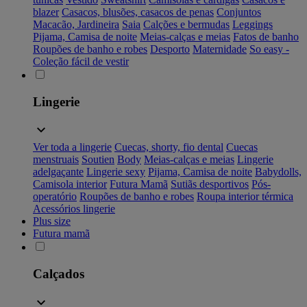
blazer
Casacos, blusões, casacos de penas
Conjuntos
Macacão, Jardineira
Saia
Calções e bermudas
Leggings
Pijama, Camisa de noite
Meias-calças e meias
Fatos de banho
Roupões de banho e robes
Desporto
Maternidade
So easy -
Coleção fácil de vestir
Lingerie
Ver toda a lingerie
Cuecas, shorty, fio dental
Cuecas
menstruais
Soutien
Body
Meias-calças e meias
Lingerie
adelgaçante
Lingerie sexy
Pijama, Camisa de noite
Babydolls,
Camisola interior
Futura Mamã
Sutiãs desportivos
Pós-
operatório
Roupões de banho e robes
Roupa interior térmica
Acessórios lingerie
Plus size
Futura mamã
Calçados