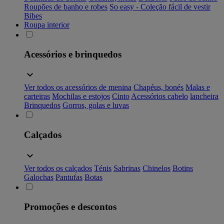
Roupões de banho e robes
So easy - Coleção fácil de vestir
Bibes
Roupa interior
Acessórios e brinquedos
Ver todos os acessórios de menina
Chapéus, bonés
Malas e
carteiras
Mochilas e estojos
Cinto
Acessórios cabelo
lancheira
Brinquedos
Gorros, golas e luvas
Calçados
Ver todos os calçados
Ténis
Sabrinas
Chinelos
Botins
Galochas
Pantufas
Botas
Promoções e descontos