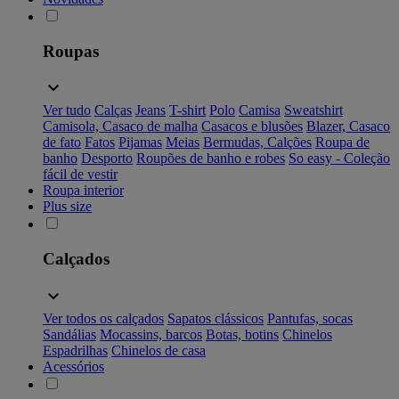
Roupas
Ver tudo
Calças
Jeans
T-shirt
Polo
Camisa
Sweatshirt
Camisola, Casaco de malha
Casacos e blusões
Blazer, Casaco
de fato
Fatos
Pijamas
Meias
Bermudas, Calções
Roupa de
banho
Desporto
Roupões de banho e robes
So easy - Coleção
fácil de vestir
Roupa interior
Plus size
Calçados
Ver todos os calçados
Sapatos clássicos
Pantufas, socas
Sandálias
Mocassins, barcos
Botas, botins
Chinelos
Espadrilhas
Chinelos de casa
Acessórios