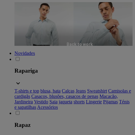
Back to work
Novidades
Rapariga
T-shirts e top
blusa, bata
Calças
Jeans
Sweatshirt
Camisolas e
cardigãs
Casacos, blusões, casacos de penas
Macacão,
Jardineira
Vestido
Saia
jaqueta
shorts
Lingerie
Pijamas
Ténis
e sapatilhas
Acessórios
Rapaz