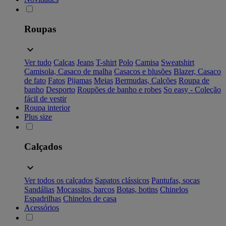
Roupas
Ver tudo
Calças
Jeans
T-shirt
Polo
Camisa
Sweatshirt
Camisola, Casaco de malha
Casacos e blusões
Blazer, Casaco
de fato
Fatos
Pijamas
Meias
Bermudas, Calções
Roupa de
banho
Desporto
Roupões de banho e robes
So easy - Coleção
fácil de vestir
Roupa interior
Plus size
Calçados
Ver todos os calçados
Sapatos clássicos
Pantufas, socas
Sandálias
Mocassins, barcos
Botas, botins
Chinelos
Espadrilhas
Chinelos de casa
Acessórios