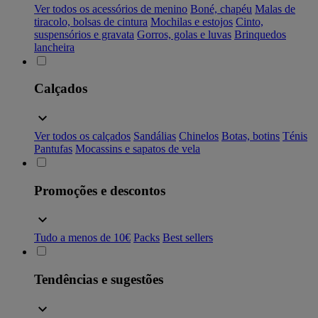
Ver todos os acessórios de menino
Boné, chapéu
Malas de
tiracolo, bolsas de cintura
Mochilas e estojos
Cinto,
suspensórios e gravata
Gorros, golas e luvas
Brinquedos
lancheira
Calçados
Ver todos os calçados
Sandálias
Chinelos
Botas, botins
Ténis
Pantufas
Mocassins e sapatos de vela
Promoções e descontos
Tudo a menos de 10€
Packs
Best sellers
Tendências e sugestões