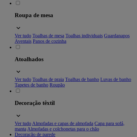
Roupa de mesa
Ver tudo
Toalhas de mesa
Toalhas individuais
Guardanapos
Aventais
Panos de cozinha
Atoalhados
Ver tudo
Toalhas de praia
Toalhas de banho
Luvas de banho
Tapetes de banho
Roupão
Decoração têxtil
Ver tudo
Almofadas e capas de almofada
Capa para sofá,
manta
Almofadas e colchonetas para o chão
Decoração de parede