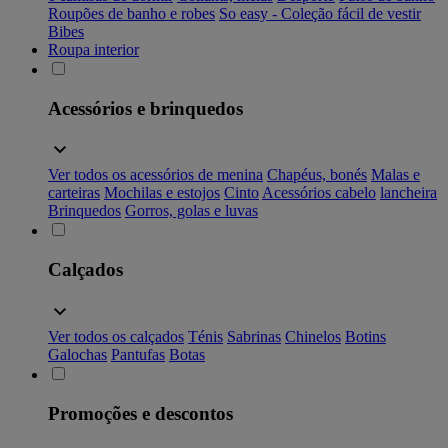
Roupões de banho e robes
So easy - Coleção fácil de vestir
Bibes
Roupa interior
Acessórios e brinquedos
Ver todos os acessórios de menina
Chapéus, bonés
Malas e
carteiras
Mochilas e estojos
Cinto
Acessórios cabelo
lancheira
Brinquedos
Gorros, golas e luvas
Calçados
Ver todos os calçados
Ténis
Sabrinas
Chinelos
Botins
Galochas
Pantufas
Botas
Promoções e descontos