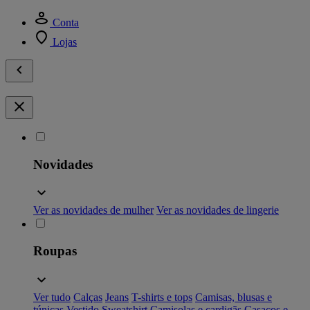
Conta
Lojas
Novidades
Ver as novidades de mulher
Ver as novidades de lingerie
Roupas
Ver tudo
Calças
Jeans
T-shirts e tops
Camisas, blusas e
túnicas
Vestido
Sweatshirt
Camisolas e cardigãs
Casacos e