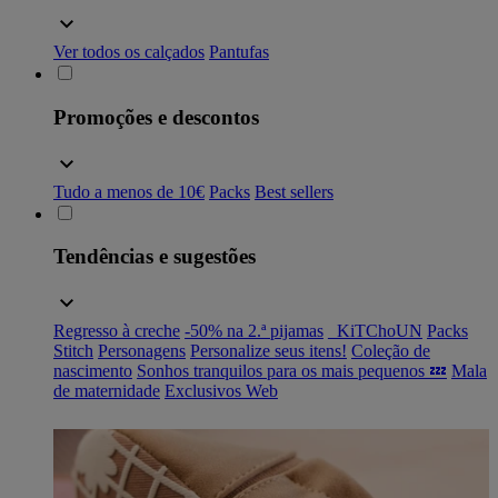
Ver todos os calçados
Pantufas
Promoções e descontos
Tudo a menos de 10€
Packs
Best sellers
Tendências e sugestões
Regresso à creche
-50% na 2.ª pijamas
_KiTChoUN
Packs
Stitch
Personagens
Personalize seus itens!
Coleção de
nascimento
Sonhos tranquilos para os mais pequenos 💤
Mala
de maternidade
Exclusivos Web