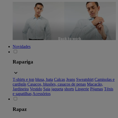
Back to work
Novidades
Rapariga
T-shirts e top
blusa, bata
Calças
Jeans
Sweatshirt
Camisolas e
cardigãs
Casacos, blusões, casacos de penas
Macacão,
Jardineira
Vestido
Saia
jaqueta
shorts
Lingerie
Pijamas
Ténis
e sapatilhas
Acessórios
Rapaz