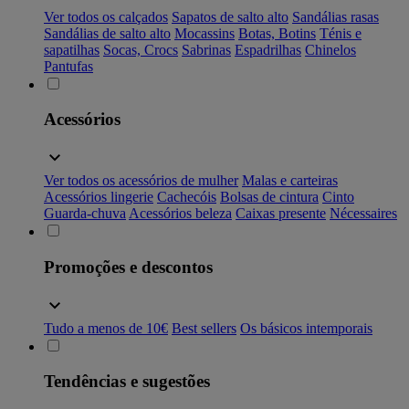
Ver todos os calçados
Sapatos de salto alto
Sandálias rasas
Sandálias de salto alto
Mocassins
Botas, Botins
Ténis e
sapatilhas
Socas, Crocs
Sabrinas
Espadrilhas
Chinelos
Pantufas
Acessórios
Ver todos os acessórios de mulher
Malas e carteiras
Acessórios lingerie
Cachecóis
Bolsas de cintura
Cinto
Guarda-chuva
Acessórios beleza
Caixas presente
Nécessaires
Promoções e descontos
Tudo a menos de 10€
Best sellers
Os básicos intemporais
Tendências e sugestões