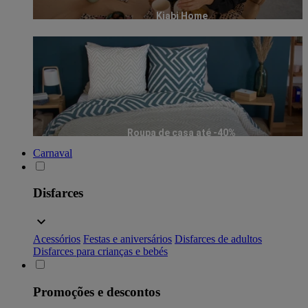
Kiabi Home
Roupa de casa até -40%
Carnaval
Disfarces
Acessórios
Festas e aniversários
Disfarces de adultos
Disfarces para crianças e bebés
Promoções e descontos