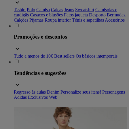
T-shirt
Polo
Camisa
Calças
Jeans
Sweatshirt
Camisolas e
cardigãs
Casacos e blusões
Fatos
jaqueta
Desporto
Bermudas,
Calções
Pijamas
Roupa interior
Ténis e sapatilhas
Acessórios
Promoções e descontos
Tudo a menos de 10€
Best sellers
Os básicos intemporais
Tendências e sugestões
Regresso às aulas
Denim
Personalize seus itens!
Personagens
Adidas
Exclusivos Web