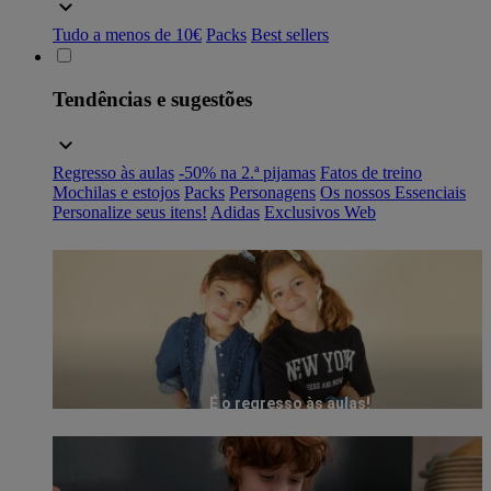
Tudo a menos de 10€
Packs
Best sellers
Tendências e sugestões
Regresso às aulas
-50% na 2.ª pijamas
Fatos de treino
Mochilas e estojos
Packs
Personagens
Os nossos Essenciais
Personalize seus itens!
Adidas
Exclusivos Web
É o regresso às aulas!