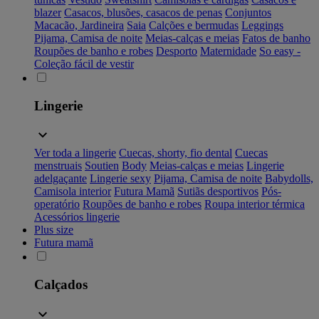
blazer
Casacos, blusões, casacos de penas
Conjuntos
Macacão, Jardineira
Saia
Calções e bermudas
Leggings
Pijama, Camisa de noite
Meias-calças e meias
Fatos de banho
Roupões de banho e robes
Desporto
Maternidade
So easy -
Coleção fácil de vestir
Lingerie
Ver toda a lingerie
Cuecas, shorty, fio dental
Cuecas
menstruais
Soutien
Body
Meias-calças e meias
Lingerie
adelgaçante
Lingerie sexy
Pijama, Camisa de noite
Babydolls,
Camisola interior
Futura Mamã
Sutiãs desportivos
Pós-
operatório
Roupões de banho e robes
Roupa interior térmica
Acessórios lingerie
Plus size
Futura mamã
Calçados