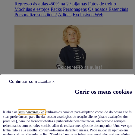
Regresso às aulas
-50% na 2.ª pijamas
Fatos de treino
Mochilas e estojos
Packs
Personagens
Os nossos Essenciais
Personalize seus itens!
Adidas
Exclusivos Web
É o regresso às aulas!
Continuar sem aceitar x
Gerir os meus cookies
Kiabi e os
seus parceiros (26)
utilizam os cookies para adaptar o conteúdo do nosso site às
suas preferências, para lhe dar acesso a soluções de relação cliente (chat e avaliações dos
Pijamas
produtos), para lhe fornecer ofertas e publicidade personalizadas, oferecer-lhe serviços
relacionados com as redes sociais, além de realizar medições de desempenho. Uma vez que
Novidades
tenha feito a sua escolha, conservá-la-emos durante 6 meses. Pode mudar de opinião em
qualquer altura, clicando no link "Cookies" no canto inferior esquerdo de qualquer página