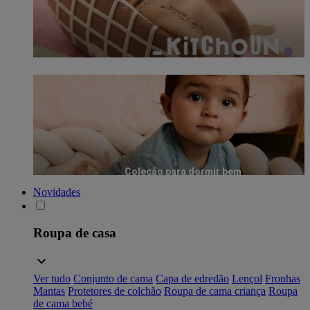
Coleção para dormir bem
Novidades
Roupa de casa
Ver tudo
Conjunto de cama
Capa de edredão
Lençol
Fronhas
Mantas
Protetores de colchão
Roupa de cama criança
Roupa
de cama bebé