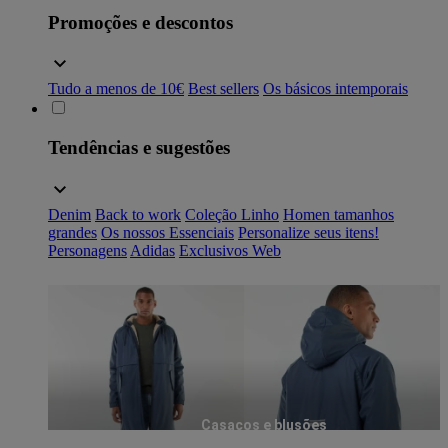
Promoções e descontos
Tudo a menos de 10€
Best sellers
Os básicos intemporais
Tendências e sugestões
Denim
Back to work
Coleção Linho
Homen tamanhos
grandes
Os nossos Essenciais
Personalize seus itens!
Personagens
Adidas
Exclusivos Web
Casacos e blusões