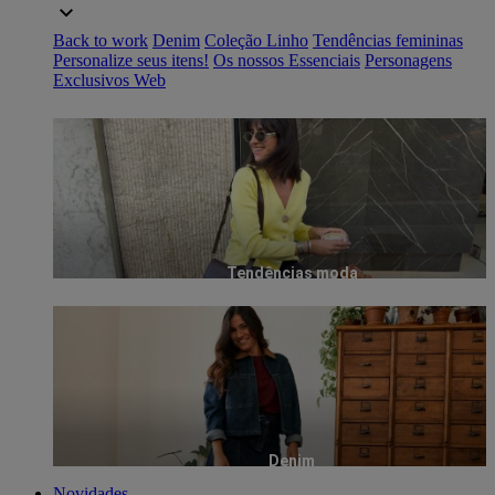
Back to work
Denim
Coleção Linho
Tendências femininas
Personalize seus itens!
Os nossos Essenciais
Personagens
Exclusivos Web
Tendências moda
Denim
Novidades