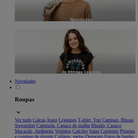
Novidades
As nossas licenças
Novidades
Roupas
Ver tudo
Calças
Jeans
Leggings
T-shirt, Top
Camisas, Blusas
Sweatshirt
Camisola, Casaco de malha
Blusão, Casaco
Macacão, Jardineira
Vestidos
Calções
Saias
Conjunto
Pijamas
e camisas de dormir
Collants, meias
Desporto
Fatos de banho