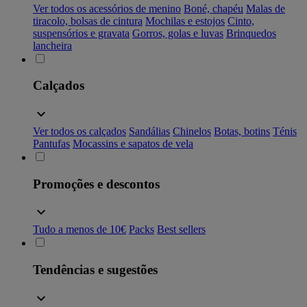
Ver todos os acessórios de menino
Boné, chapéu
Malas de
tiracolo, bolsas de cintura
Mochilas e estojos
Cinto,
suspensórios e gravata
Gorros, golas e luvas
Brinquedos
lancheira
Calçados
Ver todos os calçados
Sandálias
Chinelos
Botas, botins
Ténis
Pantufas
Mocassins e sapatos de vela
Promoções e descontos
Tudo a menos de 10€
Packs
Best sellers
Tendências e sugestões