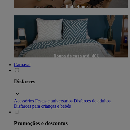
Kiabi Home
Roupa de casa até -40%
Carnaval
Disfarces
Acessórios
Festas e aniversários
Disfarces de adultos
Disfarces para crianças e bebés
Promoções e descontos