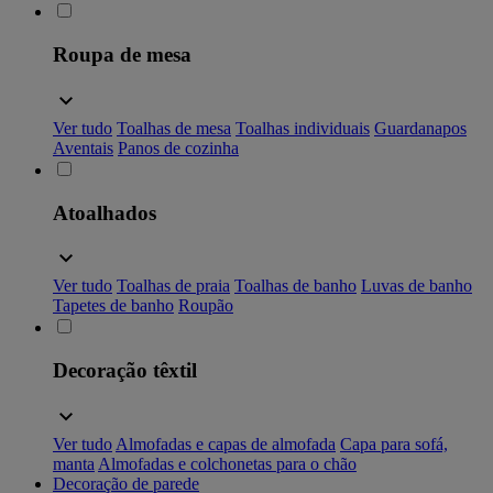
Roupa de mesa
Ver tudo
Toalhas de mesa
Toalhas individuais
Guardanapos
Aventais
Panos de cozinha
Atoalhados
Ver tudo
Toalhas de praia
Toalhas de banho
Luvas de banho
Tapetes de banho
Roupão
Decoração têxtil
Ver tudo
Almofadas e capas de almofada
Capa para sofá,
manta
Almofadas e colchonetas para o chão
Decoração de parede