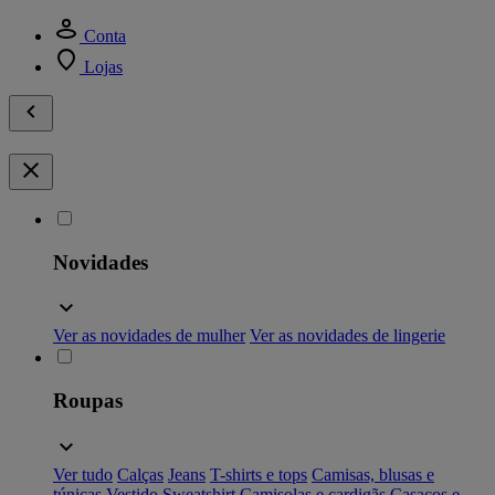
Conta
Lojas
Novidades
Ver as novidades de mulher
Ver as novidades de lingerie
Roupas
Ver tudo
Calças
Jeans
T-shirts e tops
Camisas, blusas e
túnicas
Vestido
Sweatshirt
Camisolas e cardigãs
Casacos e