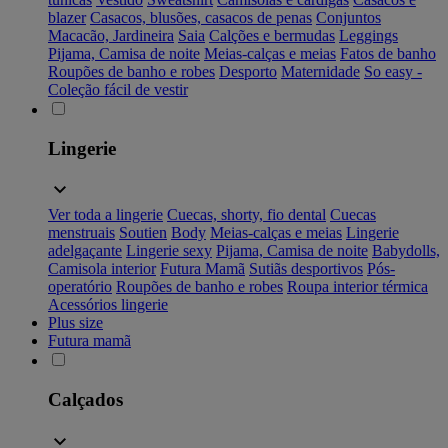
blazer
Casacos, blusões, casacos de penas
Conjuntos
Macacão, Jardineira
Saia
Calções e bermudas
Leggings
Pijama, Camisa de noite
Meias-calças e meias
Fatos de banho
Roupões de banho e robes
Desporto
Maternidade
So easy -
Coleção fácil de vestir
Lingerie
Ver toda a lingerie
Cuecas, shorty, fio dental
Cuecas
menstruais
Soutien
Body
Meias-calças e meias
Lingerie
adelgaçante
Lingerie sexy
Pijama, Camisa de noite
Babydolls,
Camisola interior
Futura Mamã
Sutiãs desportivos
Pós-
operatório
Roupões de banho e robes
Roupa interior térmica
Acessórios lingerie
Plus size
Futura mamã
Calçados