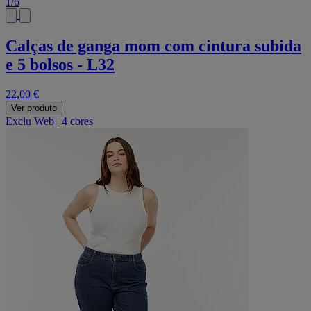
1
/
6
Calças de ganga mom com cintura subida
e 5 bolsos - L32
22,00 €
Ver produto
Exclu Web
|
4 cores