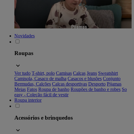
Pijamas
Novidades
Roupas
Ver tudo
T-shirt, polo
Camisas
Calças
Jeans
Sweatshirt
Camisola, Casaco de malha
Casacos e blusões
Conjunto
Bermudas, Calções
Calças desportivas
Desporto
Pijamas
Meias
Fatos
Roupa de banho
Roupões de banho e robes
So
easy - Coleção fácil de vestir
Roupa interior
Acessórios e brinquedos