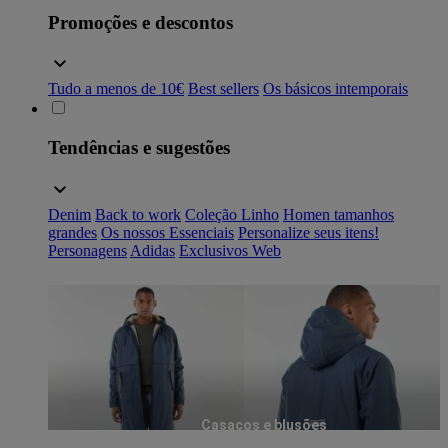
Promoções e descontos
Tudo a menos de 10€
Best sellers
Os básicos intemporais
Tendências e sugestões
Denim
Back to work
Coleção Linho
Homen tamanhos
grandes
Os nossos Essenciais
Personalize seus itens!
Personagens
Adidas
Exclusivos Web
Casacos e blusões