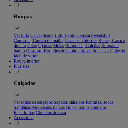
Roupas
Ver tudo
Calças
Jeans
T-shirt
Polo
Camisa
Sweatshirt
Camisola, Casaco de malha
Casacos e blusões
Blazer, Casaco
de fato
Fatos
Pijamas
Meias
Bermudas, Calções
Roupa de
banho
Desporto
Roupões de banho e robes
So easy - Coleção
fácil de vestir
Roupa interior
Plus size
Calçados
Ver todos os calçados
Sapatos clássicos
Pantufas, socas
Sandálias
Mocassins, barcos
Botas, botins
Chinelos
Espadrilhas
Chinelos de casa
Acessórios