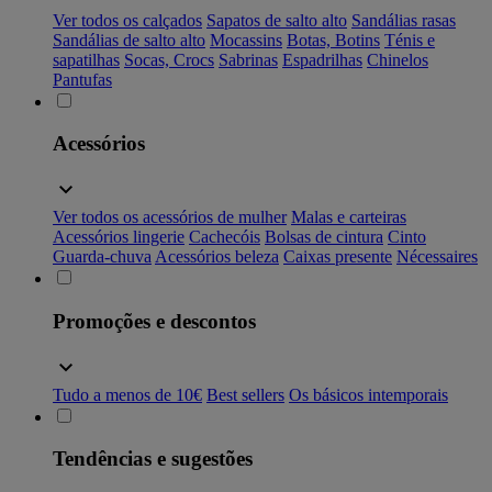
Ver todos os calçados
Sapatos de salto alto
Sandálias rasas
Sandálias de salto alto
Mocassins
Botas, Botins
Ténis e
sapatilhas
Socas, Crocs
Sabrinas
Espadrilhas
Chinelos
Pantufas
Acessórios
Ver todos os acessórios de mulher
Malas e carteiras
Acessórios lingerie
Cachecóis
Bolsas de cintura
Cinto
Guarda-chuva
Acessórios beleza
Caixas presente
Nécessaires
Promoções e descontos
Tudo a menos de 10€
Best sellers
Os básicos intemporais
Tendências e sugestões