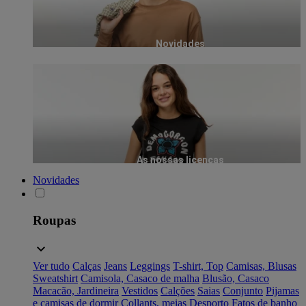
Novidades
As nossas licenças
Novidades
Roupas
Ver tudo
Calças
Jeans
Leggings
T-shirt, Top
Camisas, Blusas
Sweatshirt
Camisola, Casaco de malha
Blusão, Casaco
Macacão, Jardineira
Vestidos
Calções
Saias
Conjunto
Pijamas
e camisas de dormir
Collants, meias
Desporto
Fatos de banho