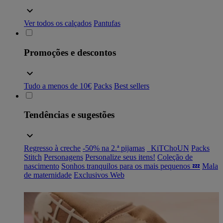
Ver todos os calçados
Pantufas
Promoções e descontos
Tudo a menos de 10€
Packs
Best sellers
Tendências e sugestões
Regresso à creche
-50% na 2.ª pijamas
_KiTChoUN
Packs
Stitch
Personagens
Personalize seus itens!
Coleção de
nascimento
Sonhos tranquilos para os mais pequenos 💤
Mala
de maternidade
Exclusivos Web