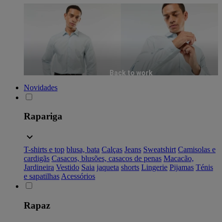
Back to work
Novidades
Rapariga
T-shirts e top
blusa, bata
Calças
Jeans
Sweatshirt
Camisolas e
cardigãs
Casacos, blusões, casacos de penas
Macacão,
Jardineira
Vestido
Saia
jaqueta
shorts
Lingerie
Pijamas
Ténis
e sapatilhas
Acessórios
Rapaz