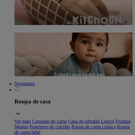
Coleção para dormir bem
Novidades
Roupa de casa
Ver tudo
Conjunto de cama
Capa de edredão
Lençol
Fronhas
Mantas
Protetores de colchão
Roupa de cama criança
Roupa
de cama bebé