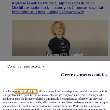
Regresso às aulas
-50% na 2.ª pijamas
Fatos de treino
Mochilas e estojos
Packs
Personagens
Os nossos Essenciais
Personalize seus itens!
Adidas
Exclusivos Web
É o regresso às aulas!
Continuar sem aceitar x
Gerir os meus cookies
Kiabi e os
seus parceiros (26)
utilizam os cookies para adaptar o conteúdo do nosso site às
suas preferências, para lhe dar acesso a soluções de relação cliente (chat e avaliações dos
Pijamas
produtos), para lhe fornecer ofertas e publicidade personalizadas, oferecer-lhe serviços
relacionados com as redes sociais, além de realizar medições de desempenho. Uma vez que
Novidades
tenha feito a sua escolha, conservá-la-emos durante 6 meses. Pode mudar de opinião em
qualquer altura, clicando no link "Cookies" no canto inferior esquerdo de qualquer página