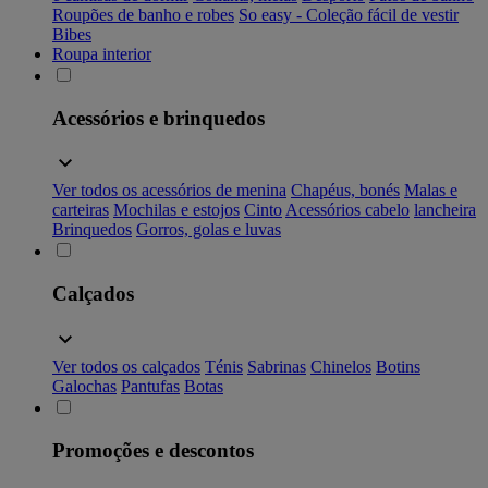
Roupões de banho e robes
So easy - Coleção fácil de vestir
Bibes
Roupa interior
Acessórios e brinquedos
Ver todos os acessórios de menina
Chapéus, bonés
Malas e
carteiras
Mochilas e estojos
Cinto
Acessórios cabelo
lancheira
Brinquedos
Gorros, golas e luvas
Calçados
Ver todos os calçados
Ténis
Sabrinas
Chinelos
Botins
Galochas
Pantufas
Botas
Promoções e descontos