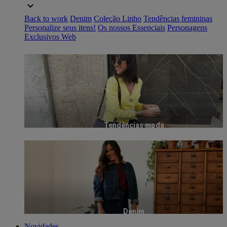
Back to work
Denim
Coleção Linho
Tendências femininas
Personalize seus itens!
Os nossos Essenciais
Personagens
Exclusivos Web
Tendências moda
Denim
Novidades