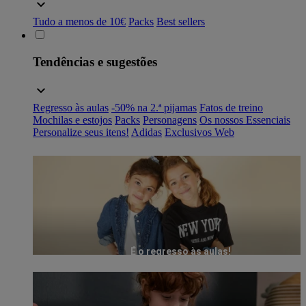
Tudo a menos de 10€
Packs
Best sellers
Tendências e sugestões
Regresso às aulas
-50% na 2.ª pijamas
Fatos de treino
Mochilas e estojos
Packs
Personagens
Os nossos Essenciais
Personalize seus itens!
Adidas
Exclusivos Web
É o regresso às aulas!