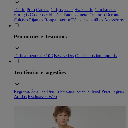
T-shirt
Polo
Camisa
Calças
Jeans
Sweatshirt
Camisolas e
cardigãs
Casacos e blusões
Fatos
jaqueta
Desporto
Bermudas,
Calções
Pijamas
Roupa interior
Ténis e sapatilhas
Acessórios
Promoções e descontos
Tudo a menos de 10€
Best sellers
Os básicos intemporais
Tendências e sugestões
Regresso às aulas
Denim
Personalize seus itens!
Personagens
Adidas
Exclusivos Web