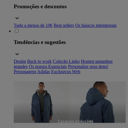
Promoções e descontos
Tudo a menos de 10€
Best sellers
Os básicos intemporais
Tendências e sugestões
Denim
Back to work
Coleção Linho
Homen tamanhos
grandes
Os nossos Essenciais
Personalize seus itens!
Personagens
Adidas
Exclusivos Web
Casacos e blusões