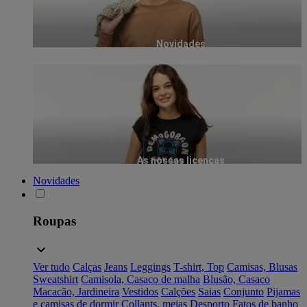
Novidades
As nossas licenças
Novidades
Roupas
Ver tudo
Calças
Jeans
Leggings
T-shirt, Top
Camisas, Blusas
Sweatshirt
Camisola, Casaco de malha
Blusão, Casaco
Macacão, Jardineira
Vestidos
Calções
Saias
Conjunto
Pijamas
e camisas de dormir
Collants, meias
Desporto
Fatos de banho