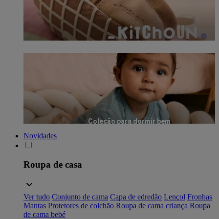
Coleção para dormir bem
Novidades
Roupa de casa
Ver tudo
Conjunto de cama
Capa de edredão
Lençol
Fronhas
Mantas
Protetores de colchão
Roupa de cama criança
Roupa
de cama bebé