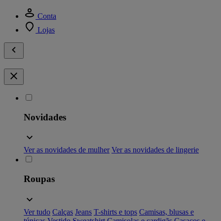
Conta
Lojas
Novidades
Ver as novidades de mulher
Ver as novidades de lingerie
Roupas
Ver tudo
Calças
Jeans
T-shirts e tops
Camisas, blusas e
túnicas
Vestido
Sweatshirt
Camisolas e cardigãs
Casacos e