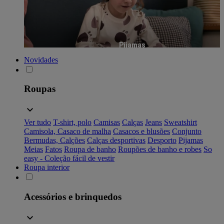
Pijamas
Novidades
Roupas
Ver tudo
T-shirt, polo
Camisas
Calças
Jeans
Sweatshirt
Camisola, Casaco de malha
Casacos e blusões
Conjunto
Bermudas, Calções
Calças desportivas
Desporto
Pijamas
Meias
Fatos
Roupa de banho
Roupões de banho e robes
So
easy - Coleção fácil de vestir
Roupa interior
Acessórios e brinquedos