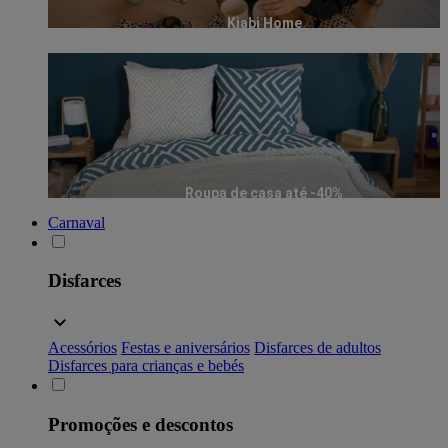
Kiabi Home
Roupa de casa até -40%
Carnaval
Disfarces
Acessórios
Festas e aniversários
Disfarces de adultos
Disfarces para crianças e bebés
Promoções e descontos