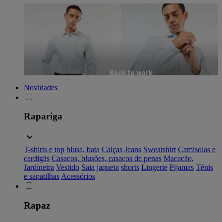
Back to work
Novidades
Rapariga
T-shirts e top
blusa, bata
Calças
Jeans
Sweatshirt
Camisolas e
cardigãs
Casacos, blusões, casacos de penas
Macacão,
Jardineira
Vestido
Saia
jaqueta
shorts
Lingerie
Pijamas
Ténis
e sapatilhas
Acessórios
Rapaz