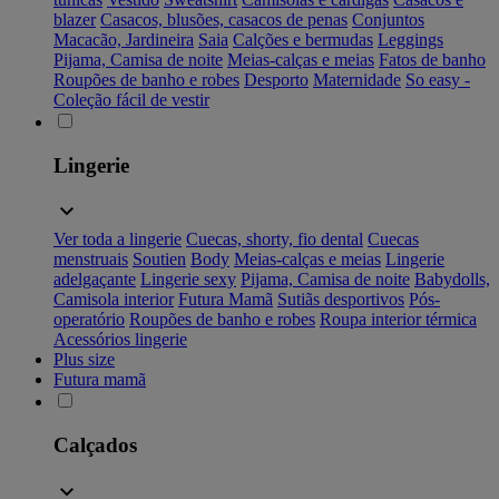
blazer
Casacos, blusões, casacos de penas
Conjuntos
Macacão, Jardineira
Saia
Calções e bermudas
Leggings
Pijama, Camisa de noite
Meias-calças e meias
Fatos de banho
Roupões de banho e robes
Desporto
Maternidade
So easy -
Coleção fácil de vestir
Lingerie
Ver toda a lingerie
Cuecas, shorty, fio dental
Cuecas
menstruais
Soutien
Body
Meias-calças e meias
Lingerie
adelgaçante
Lingerie sexy
Pijama, Camisa de noite
Babydolls,
Camisola interior
Futura Mamã
Sutiãs desportivos
Pós-
operatório
Roupões de banho e robes
Roupa interior térmica
Acessórios lingerie
Plus size
Futura mamã
Calçados