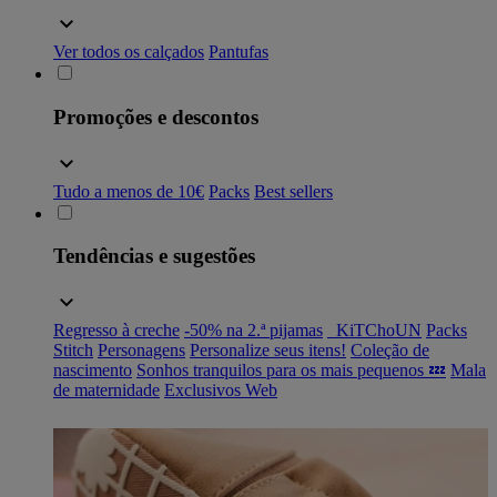
Ver todos os calçados
Pantufas
Promoções e descontos
Tudo a menos de 10€
Packs
Best sellers
Tendências e sugestões
Regresso à creche
-50% na 2.ª pijamas
_KiTChoUN
Packs
Stitch
Personagens
Personalize seus itens!
Coleção de
nascimento
Sonhos tranquilos para os mais pequenos 💤
Mala
de maternidade
Exclusivos Web