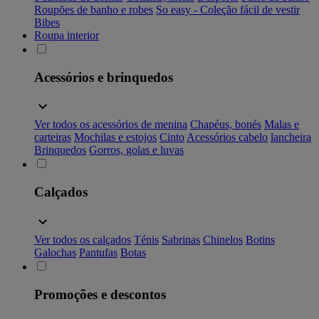
Roupões de banho e robes
So easy - Coleção fácil de vestir
Bibes
Roupa interior
Acessórios e brinquedos
Ver todos os acessórios de menina
Chapéus, bonés
Malas e
carteiras
Mochilas e estojos
Cinto
Acessórios cabelo
lancheira
Brinquedos
Gorros, golas e luvas
Calçados
Ver todos os calçados
Ténis
Sabrinas
Chinelos
Botins
Galochas
Pantufas
Botas
Promoções e descontos