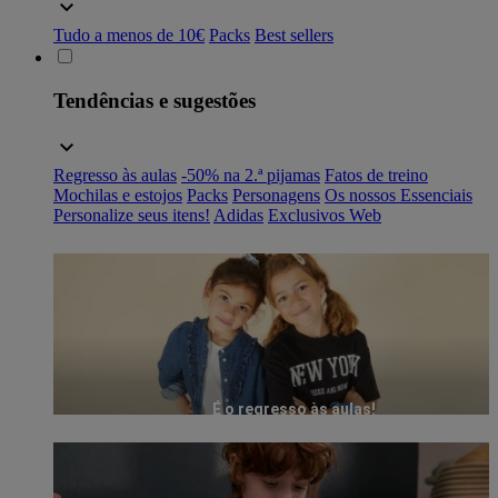
Tudo a menos de 10€
Packs
Best sellers
Tendências e sugestões
Regresso às aulas
-50% na 2.ª pijamas
Fatos de treino
Mochilas e estojos
Packs
Personagens
Os nossos Essenciais
Personalize seus itens!
Adidas
Exclusivos Web
É o regresso às aulas!