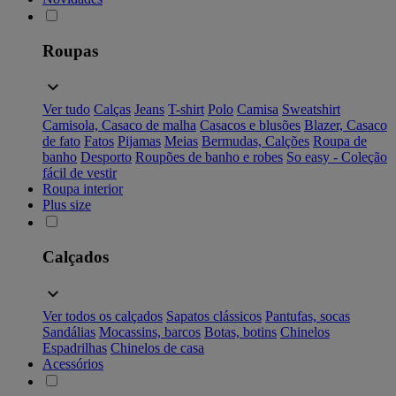
Roupas
Ver tudo
Calças
Jeans
T-shirt
Polo
Camisa
Sweatshirt
Camisola, Casaco de malha
Casacos e blusões
Blazer, Casaco
de fato
Fatos
Pijamas
Meias
Bermudas, Calções
Roupa de
banho
Desporto
Roupões de banho e robes
So easy - Coleção
fácil de vestir
Roupa interior
Plus size
Calçados
Ver todos os calçados
Sapatos clássicos
Pantufas, socas
Sandálias
Mocassins, barcos
Botas, botins
Chinelos
Espadrilhas
Chinelos de casa
Acessórios