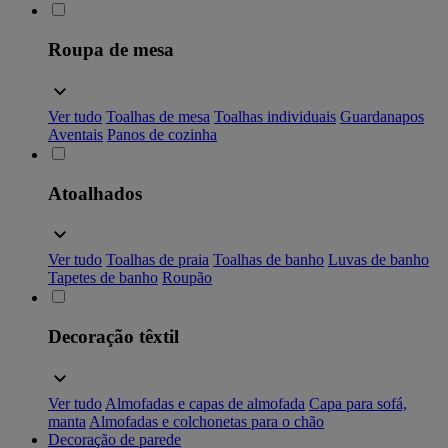
Roupa de mesa
Ver tudo
Toalhas de mesa
Toalhas individuais
Guardanapos
Aventais
Panos de cozinha
Atoalhados
Ver tudo
Toalhas de praia
Toalhas de banho
Luvas de banho
Tapetes de banho
Roupão
Decoração têxtil
Ver tudo
Almofadas e capas de almofada
Capa para sofá,
manta
Almofadas e colchonetas para o chão
Decoração de parede