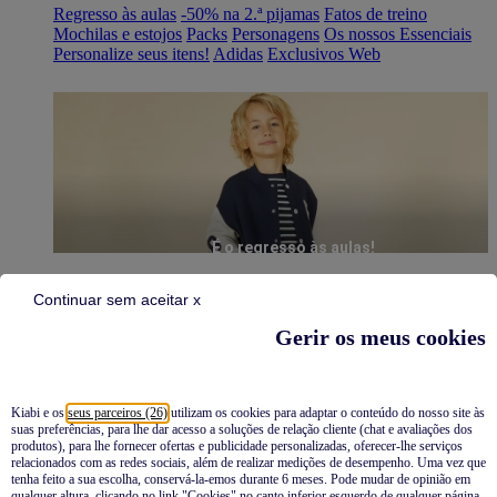
Regresso às aulas
-50% na 2.ª pijamas
Fatos de treino
Mochilas e estojos
Packs
Personagens
Os nossos Essenciais
Personalize seus itens!
Adidas
Exclusivos Web
É o regresso às aulas!
Continuar sem aceitar x
Gerir os meus cookies
Kiabi e os
seus parceiros (26)
utilizam os cookies para adaptar o conteúdo do nosso site às
suas preferências, para lhe dar acesso a soluções de relação cliente (chat e avaliações dos
Pijamas
produtos), para lhe fornecer ofertas e publicidade personalizadas, oferecer-lhe serviços
relacionados com as redes sociais, além de realizar medições de desempenho. Uma vez que
Novidades
tenha feito a sua escolha, conservá-la-emos durante 6 meses. Pode mudar de opinião em
qualquer altura, clicando no link "Cookies" no canto inferior esquerdo de qualquer página