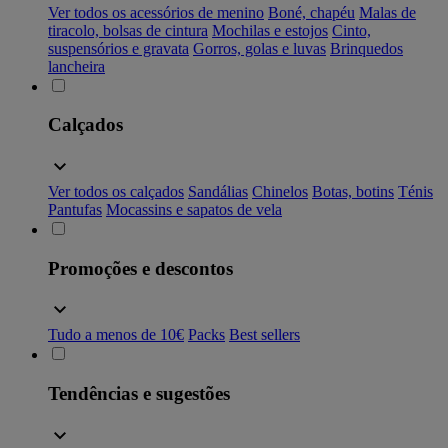
Ver todos os acessórios de menino
Boné, chapéu
Malas de
tiracolo, bolsas de cintura
Mochilas e estojos
Cinto,
suspensórios e gravata
Gorros, golas e luvas
Brinquedos
lancheira
Calçados
Ver todos os calçados
Sandálias
Chinelos
Botas, botins
Ténis
Pantufas
Mocassins e sapatos de vela
Promoções e descontos
Tudo a menos de 10€
Packs
Best sellers
Tendências e sugestões