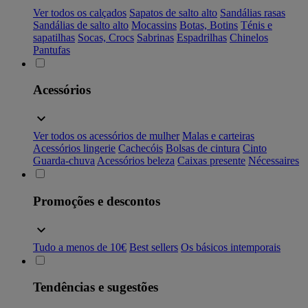
Ver todos os calçados
Sapatos de salto alto
Sandálias rasas
Sandálias de salto alto
Mocassins
Botas, Botins
Ténis e
sapatilhas
Socas, Crocs
Sabrinas
Espadrilhas
Chinelos
Pantufas
Acessórios
Ver todos os acessórios de mulher
Malas e carteiras
Acessórios lingerie
Cachecóis
Bolsas de cintura
Cinto
Guarda-chuva
Acessórios beleza
Caixas presente
Nécessaires
Promoções e descontos
Tudo a menos de 10€
Best sellers
Os básicos intemporais
Tendências e sugestões