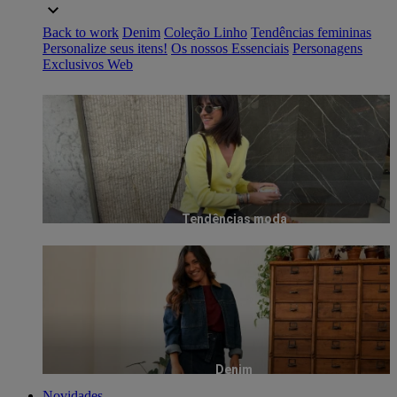
Back to work
Denim
Coleção Linho
Tendências femininas
Personalize seus itens!
Os nossos Essenciais
Personagens
Exclusivos Web
Tendências moda
Denim
Novidades