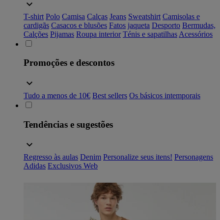
T-shirt
Polo
Camisa
Calças
Jeans
Sweatshirt
Camisolas e
cardigãs
Casacos e blusões
Fatos
jaqueta
Desporto
Bermudas,
Calções
Pijamas
Roupa interior
Ténis e sapatilhas
Acessórios
Promoções e descontos
Tudo a menos de 10€
Best sellers
Os básicos intemporais
Tendências e sugestões
Regresso às aulas
Denim
Personalize seus itens!
Personagens
Adidas
Exclusivos Web