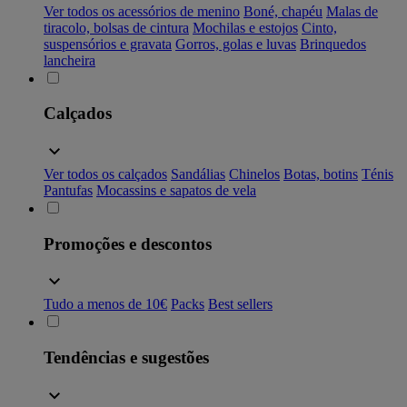
Ver todos os acessórios de menino
Boné, chapéu
Malas de
tiracolo, bolsas de cintura
Mochilas e estojos
Cinto,
suspensórios e gravata
Gorros, golas e luvas
Brinquedos
lancheira
Calçados
Ver todos os calçados
Sandálias
Chinelos
Botas, botins
Ténis
Pantufas
Mocassins e sapatos de vela
Promoções e descontos
Tudo a menos de 10€
Packs
Best sellers
Tendências e sugestões