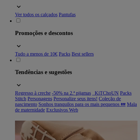
Ver todos os calçados
Pantufas
Promoções e descontos
Tudo a menos de 10€
Packs
Best sellers
Tendências e sugestões
Regresso à creche
-50% na 2.ª pijamas
_KiTChoUN
Packs
Stitch
Personagens
Personalize seus itens!
Coleção de
nascimento
Sonhos tranquilos para os mais pequenos 💤
Mala
de maternidade
Exclusivos Web