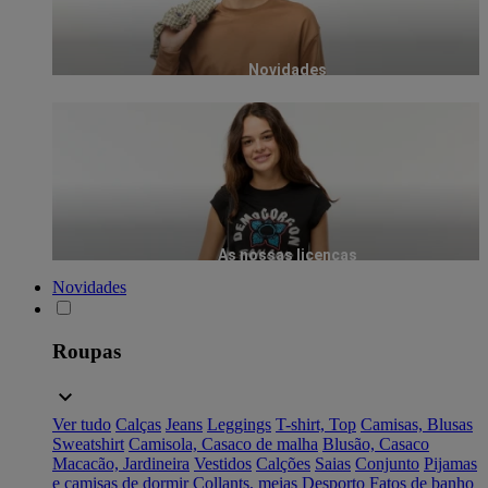
Novidades
As nossas licenças
Novidades
Roupas
Ver tudo
Calças
Jeans
Leggings
T-shirt, Top
Camisas, Blusas
Sweatshirt
Camisola, Casaco de malha
Blusão, Casaco
Macacão, Jardineira
Vestidos
Calções
Saias
Conjunto
Pijamas
e camisas de dormir
Collants, meias
Desporto
Fatos de banho