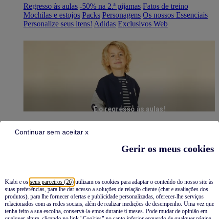
Regresso às aulas
-50% na 2.ª pijamas
Fatos de treino
Mochilas e estojos
Packs
Personagens
Os nossos Essenciais
Personalize seus itens!
Adidas
Exclusivos Web
É o regresso às aulas!
Continuar sem aceitar x
Gerir os meus cookies
Kiabi e os
seus parceiros (26)
utilizam os cookies para adaptar o conteúdo do nosso site às
suas preferências, para lhe dar acesso a soluções de relação cliente (chat e avaliações dos
Pijamas
produtos), para lhe fornecer ofertas e publicidade personalizadas, oferecer-lhe serviços
relacionados com as redes sociais, além de realizar medições de desempenho. Uma vez que
Novidades
tenha feito a sua escolha, conservá-la-emos durante 6 meses. Pode mudar de opinião em
qualquer altura, clicando no link "Cookies" no canto inferior esquerdo de qualquer página