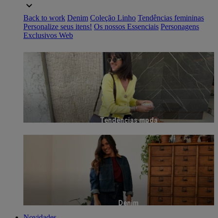
Back to work
Denim
Coleção Linho
Tendências femininas
Personalize seus itens!
Os nossos Essenciais
Personagens
Exclusivos Web
Tendências moda
Denim
Novidades