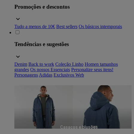
Promoções e descontos
Tudo a menos de 10€
Best sellers
Os básicos intemporais
Tendências e sugestões
Denim
Back to work
Coleção Linho
Homen tamanhos
grandes
Os nossos Essenciais
Personalize seus itens!
Personagens
Adidas
Exclusivos Web
Casacos e blusões