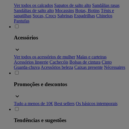
Ver todos os calçados
Sapatos de salto alto
Sandálias rasas
Sandálias de salto alto
Mocassins
Botas, Botins
Ténis e
sapatilhas
Socas, Crocs
Sabrinas
Espadrilhas
Chinelos
Pantufas
Acessórios
Ver todos os acessórios de mulher
Malas e carteiras
Acessórios lingerie
Cachecóis
Bolsas de cintura
Cinto
Guarda-chuva
Acessórios beleza
Caixas presente
Nécessaires
Promoções e descontos
Tudo a menos de 10€
Best sellers
Os básicos intemporais
Tendências e sugestões