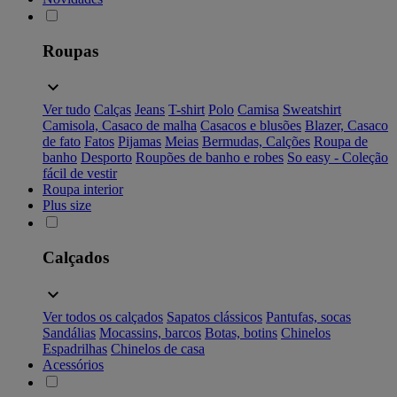
Roupas
Ver tudo
Calças
Jeans
T-shirt
Polo
Camisa
Sweatshirt
Camisola, Casaco de malha
Casacos e blusões
Blazer, Casaco
de fato
Fatos
Pijamas
Meias
Bermudas, Calções
Roupa de
banho
Desporto
Roupões de banho e robes
So easy - Coleção
fácil de vestir
Roupa interior
Plus size
Calçados
Ver todos os calçados
Sapatos clássicos
Pantufas, socas
Sandálias
Mocassins, barcos
Botas, botins
Chinelos
Espadrilhas
Chinelos de casa
Acessórios