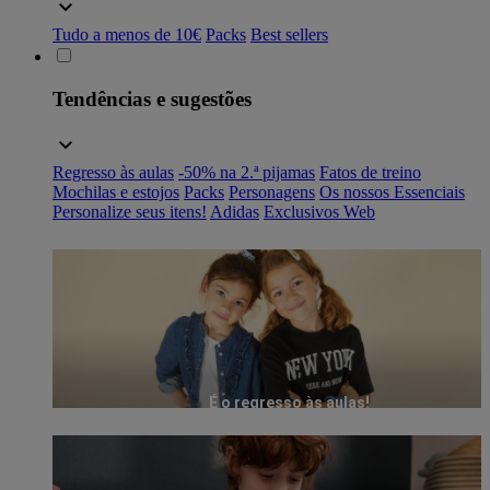
Tudo a menos de 10€
Packs
Best sellers
Tendências e sugestões
Regresso às aulas
-50% na 2.ª pijamas
Fatos de treino
Mochilas e estojos
Packs
Personagens
Os nossos Essenciais
Personalize seus itens!
Adidas
Exclusivos Web
É o regresso às aulas!