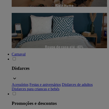
Kiabi Home
Roupa de casa até -40%
Carnaval
Disfarces
Acessórios
Festas e aniversários
Disfarces de adultos
Disfarces para crianças e bebés
Promoções e descontos