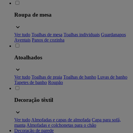
Roupa de mesa
Ver tudo
Toalhas de mesa
Toalhas individuais
Guardanapos
Aventais
Panos de cozinha
Atoalhados
Ver tudo
Toalhas de praia
Toalhas de banho
Luvas de banho
Tapetes de banho
Roupão
Decoração têxtil
Ver tudo
Almofadas e capas de almofada
Capa para sofá,
manta
Almofadas e colchonetas para o chão
Decoração de parede