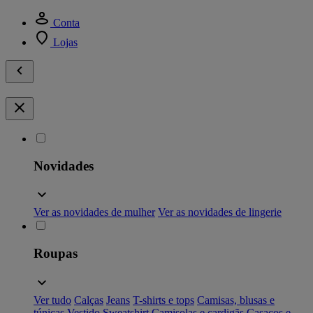
Conta
Lojas
Novidades
Ver as novidades de mulher
Ver as novidades de lingerie
Roupas
Ver tudo
Calças
Jeans
T-shirts e tops
Camisas, blusas e
túnicas
Vestido
Sweatshirt
Camisolas e cardigãs
Casacos e