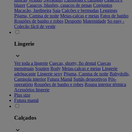
blazer
Casacos, blusões, casacos de penas
Conjuntos
Macacão, Jardineira
Saia
Calções e bermudas
Leggings
Pijama, Camisa de noite
Meias-calças e meias
Fatos de banho
Roupões de banho e robes
Desporto
Maternidade
So easy -
Coleção fácil de vestir
Lingerie
Ver toda a lingerie
Cuecas, shorty, fio dental
Cuecas
menstruais
Soutien
Body
Meias-calças e meias
Lingerie
adelgaçante
Lingerie sexy
Pijama, Camisa de noite
Babydolls,
Camisola interior
Futura Mamã
Sutiãs desportivos
Pós-
operatório
Roupões de banho e robes
Roupa interior térmica
Acessórios lingerie
Plus size
Futura mamã
Calçados