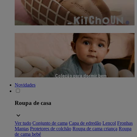
Coleção para dormir bem
Novidades
Roupa de casa
Ver tudo
Conjunto de cama
Capa de edredão
Lençol
Fronhas
Mantas
Protetores de colchão
Roupa de cama criança
Roupa
de cama bebé