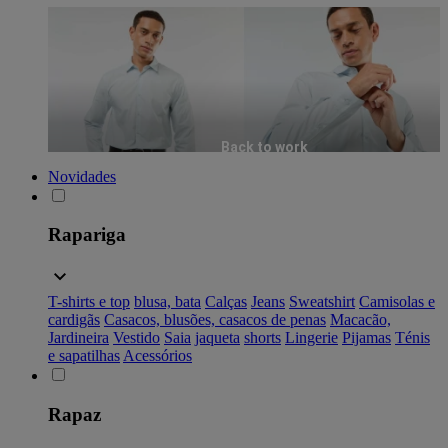
Back to work
Novidades
Rapariga
T-shirts e top
blusa, bata
Calças
Jeans
Sweatshirt
Camisolas e
cardigãs
Casacos, blusões, casacos de penas
Macacão,
Jardineira
Vestido
Saia
jaqueta
shorts
Lingerie
Pijamas
Ténis
e sapatilhas
Acessórios
Rapaz