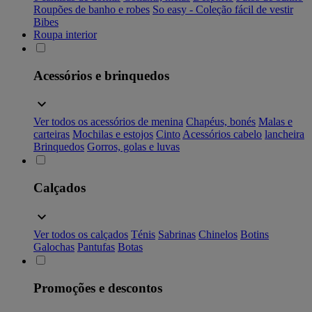
Roupões de banho e robes
So easy - Coleção fácil de vestir
Bibes
Roupa interior
Acessórios e brinquedos
Ver todos os acessórios de menina
Chapéus, bonés
Malas e
carteiras
Mochilas e estojos
Cinto
Acessórios cabelo
lancheira
Brinquedos
Gorros, golas e luvas
Calçados
Ver todos os calçados
Ténis
Sabrinas
Chinelos
Botins
Galochas
Pantufas
Botas
Promoções e descontos