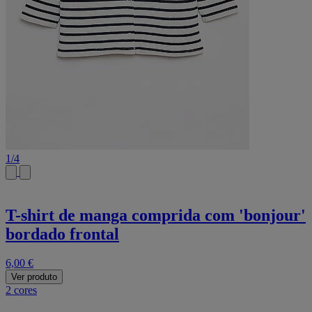
1
/
4
T-shirt de manga comprida com 'bonjour'
bordado frontal
6,00 €
Ver produto
2 cores