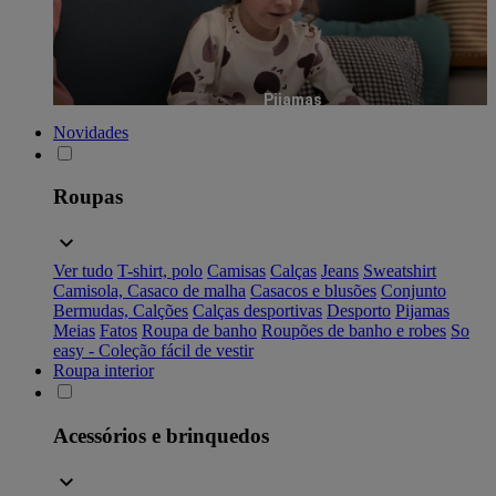
Pijamas
Novidades
Roupas
Ver tudo
T-shirt, polo
Camisas
Calças
Jeans
Sweatshirt
Camisola, Casaco de malha
Casacos e blusões
Conjunto
Bermudas, Calções
Calças desportivas
Desporto
Pijamas
Meias
Fatos
Roupa de banho
Roupões de banho e robes
So
easy - Coleção fácil de vestir
Roupa interior
Acessórios e brinquedos