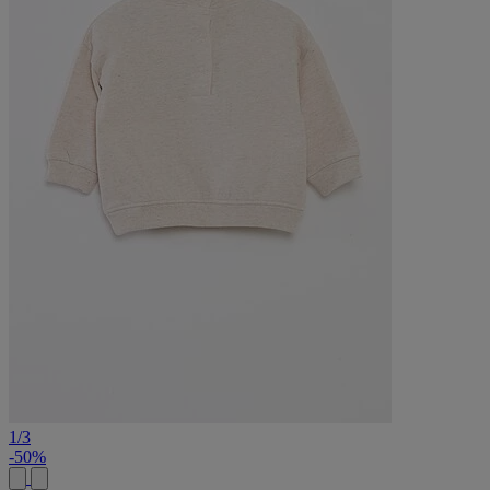
1
/
3
-50%