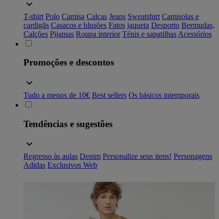
T-shirt
Polo
Camisa
Calças
Jeans
Sweatshirt
Camisolas e
cardigãs
Casacos e blusões
Fatos
jaqueta
Desporto
Bermudas,
Calções
Pijamas
Roupa interior
Ténis e sapatilhas
Acessórios
Promoções e descontos
Tudo a menos de 10€
Best sellers
Os básicos intemporais
Tendências e sugestões
Regresso às aulas
Denim
Personalize seus itens!
Personagens
Adidas
Exclusivos Web