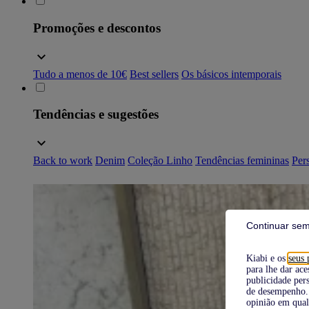
Promoções e descontos
Tudo a menos de 10€
Best sellers
Os básicos intemporais
Tendências e sugestões
Back to work
Denim
Coleção Linho
Tendências femininas
Pers
Continuar sem
Kiabi e os
seus 
para lhe dar ace
publicidade pers
de desempenho. 
opinião em qual