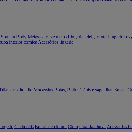
Soutien
Body
Meias-calças e meias
Lingerie adelgaçante
Lingerie sex
upa interior térmica
Acessórios lingerie
álias de salto alto
Mocassins
Botas, Botins
Ténis e sapatilhas
Socas, C
lingerie
Cachecóis
Bolsas de cintura
Cinto
Guarda-chuva
Acessórios b