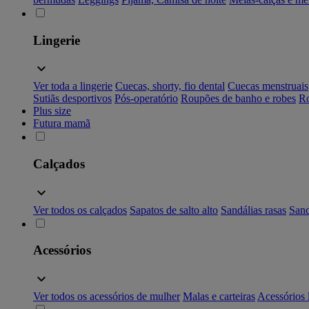
Lingerie
Ver toda a lingerie
Cuecas, shorty, fio dental
Cuecas menstruais
Sutiãs desportivos
Pós-operatório
Roupões de banho e robes
Ro
Plus size
Futura mamã
Calçados
Ver todos os calçados
Sapatos de salto alto
Sandálias rasas
Sand
Acessórios
Ver todos os acessórios de mulher
Malas e carteiras
Acessórios 