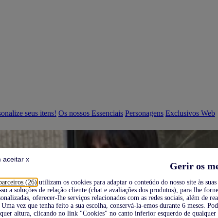
onalize seus itens!
Os nossos Essenciais
Personagens
Exclusivos Web
 aceitar x
Gerir os m
parceiros (26)
utilizam os cookies para adaptar o conteúdo do nosso site às suas 
sso a soluções de relação cliente (chat e avaliações dos produtos), para lhe forne
onalizadas, oferecer-lhe serviços relacionados com as redes sociais, além de re
Uma vez que tenha feito a sua escolha, conservá-la-emos durante 6 meses. Po
quer altura, clicando no link "Cookies" no canto inferior esquerdo de qualquer