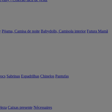
y
Pijama, Camisa de noite
Babydolls, Camisola interior
Futura Mamã
rocs
Sabrinas
Espadrilhas
Chinelos
Pantufas
eleza
Caixas presente
Nécessaires