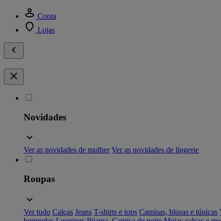
Conta
Lojas
Novidades
Ver as novidades de mulher
Ver as novidades de lingerie
Roupas
Ver tudo
Calças
Jeans
T-shirts e tops
Camisas, blusas e túnicas
bermudas
Leggings
Pijama, Camisa de noite
Meias-calças e me