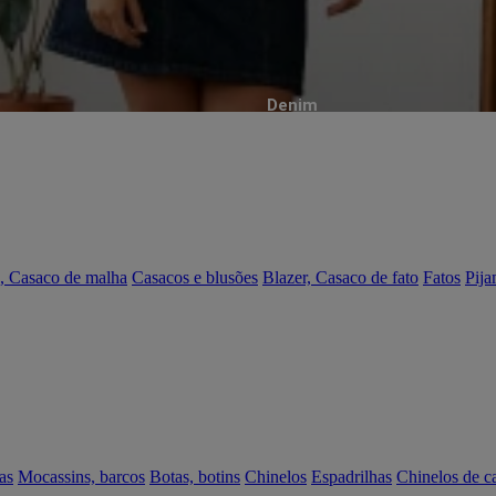
Denim
, Casaco de malha
Casacos e blusões
Blazer, Casaco de fato
Fatos
Pija
as
Mocassins, barcos
Botas, botins
Chinelos
Espadrilhas
Chinelos de c