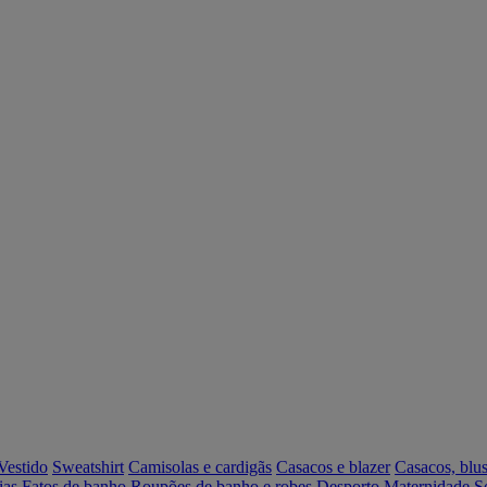
Vestido
Sweatshirt
Camisolas e cardigãs
Casacos e blazer
Casacos, blus
ias
Fatos de banho
Roupões de banho e robes
Desporto
Maternidade
S