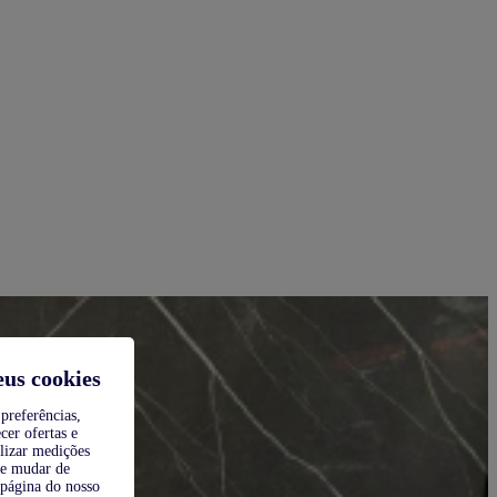
eus cookies
preferências,
cer ofertas e
alizar medições
de mudar de
 página do nosso