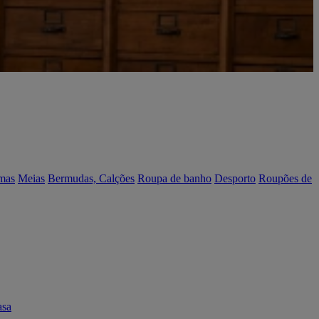
mas
Meias
Bermudas, Calções
Roupa de banho
Desporto
Roupões de
asa