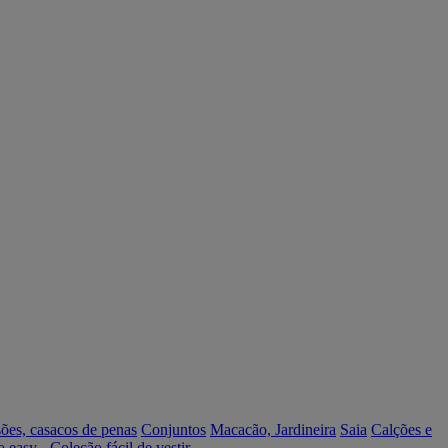
ões, casacos de penas
Conjuntos
Macacão, Jardineira
Saia
Calções e
o easy - Coleção fácil de vestir