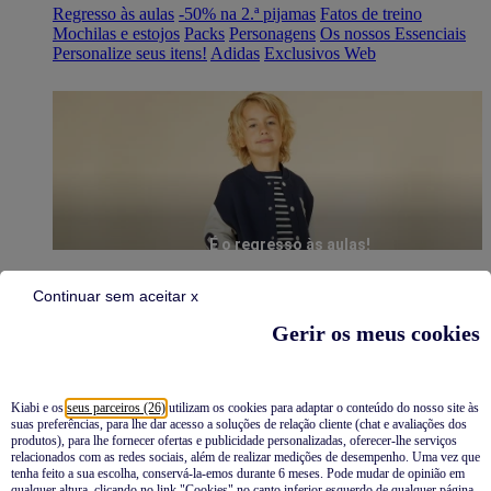
Regresso às aulas
-50% na 2.ª pijamas
Fatos de treino
Mochilas e estojos
Packs
Personagens
Os nossos Essenciais
Personalize seus itens!
Adidas
Exclusivos Web
É o regresso às aulas!
Continuar sem aceitar x
Gerir os meus cookies
Kiabi e os
seus parceiros (26)
utilizam os cookies para adaptar o conteúdo do nosso site às
suas preferências, para lhe dar acesso a soluções de relação cliente (chat e avaliações dos
Pijamas
produtos), para lhe fornecer ofertas e publicidade personalizadas, oferecer-lhe serviços
relacionados com as redes sociais, além de realizar medições de desempenho. Uma vez que
Novidades
tenha feito a sua escolha, conservá-la-emos durante 6 meses. Pode mudar de opinião em
qualquer altura, clicando no link "Cookies" no canto inferior esquerdo de qualquer página