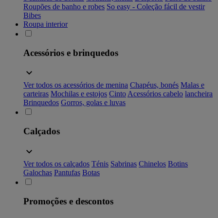
Roupões de banho e robes
So easy - Coleção fácil de vestir
Bibes
Roupa interior
Acessórios e brinquedos
Ver todos os acessórios de menina
Chapéus, bonés
Malas e
carteiras
Mochilas e estojos
Cinto
Acessórios cabelo
lancheira
Brinquedos
Gorros, golas e luvas
Calçados
Ver todos os calçados
Ténis
Sabrinas
Chinelos
Botins
Galochas
Pantufas
Botas
Promoções e descontos