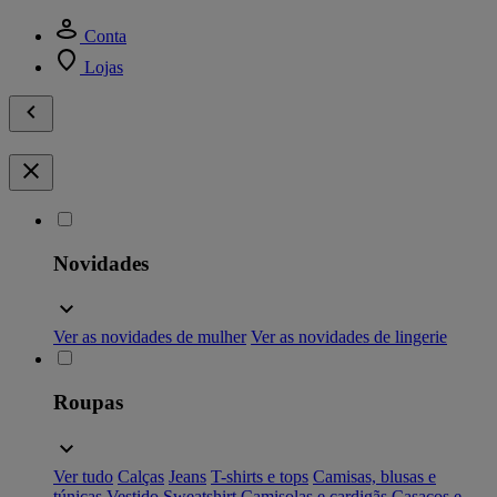
Conta
Lojas
Novidades
Ver as novidades de mulher
Ver as novidades de lingerie
Roupas
Ver tudo
Calças
Jeans
T-shirts e tops
Camisas, blusas e
túnicas
Vestido
Sweatshirt
Camisolas e cardigãs
Casacos e