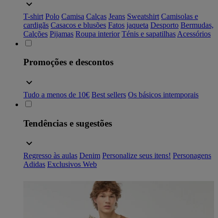
T-shirt
Polo
Camisa
Calças
Jeans
Sweatshirt
Camisolas e
cardigãs
Casacos e blusões
Fatos
jaqueta
Desporto
Bermudas,
Calções
Pijamas
Roupa interior
Ténis e sapatilhas
Acessórios
Promoções e descontos
Tudo a menos de 10€
Best sellers
Os básicos intemporais
Tendências e sugestões
Regresso às aulas
Denim
Personalize seus itens!
Personagens
Adidas
Exclusivos Web