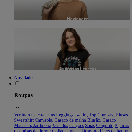
Novidades
As nossas licenças
Novidades
Roupas
Ver tudo
Calças
Jeans
Leggings
T-shirt, Top
Camisas, Blusas
Sweatshirt
Camisola, Casaco de malha
Blusão, Casaco
Macacão, Jardineira
Vestidos
Calções
Saias
Conjunto
Pijamas
e camisas de dormir
Collants, meias
Desporto
Fatos de banho