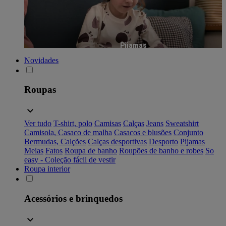
Pijamas
Novidades
Roupas
Ver tudo
T-shirt, polo
Camisas
Calças
Jeans
Sweatshirt
Camisola, Casaco de malha
Casacos e blusões
Conjunto
Bermudas, Calções
Calças desportivas
Desporto
Pijamas
Meias
Fatos
Roupa de banho
Roupões de banho e robes
So
easy - Coleção fácil de vestir
Roupa interior
Acessórios e brinquedos