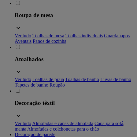
Roupa de mesa
Ver tudo
Toalhas de mesa
Toalhas individuais
Guardanapos
Aventais
Panos de cozinha
Atoalhados
Ver tudo
Toalhas de praia
Toalhas de banho
Luvas de banho
Tapetes de banho
Roupão
Decoração têxtil
Ver tudo
Almofadas e capas de almofada
Capa para sofá,
manta
Almofadas e colchonetas para o chão
Decoração de parede