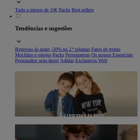
Tudo a menos de 10€
Packs
Best sellers
Tendências e sugestões
Regresso às aulas
-50% na 2.ª pijamas
Fatos de treino
Mochilas e estojos
Packs
Personagens
Os nossos Essenciais
Personalize seus itens!
Adidas
Exclusivos Web
É o regresso às aulas!