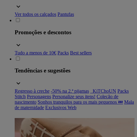
Ver todos os calçados
Pantufas
Promoções e descontos
Tudo a menos de 10€
Packs
Best sellers
Tendências e sugestões
Regresso à creche
-50% na 2.ª pijamas
_KiTChoUN
Packs
Stitch
Personagens
Personalize seus itens!
Coleção de
nascimento
Sonhos tranquilos para os mais pequenos 💤
Mala
de maternidade
Exclusivos Web