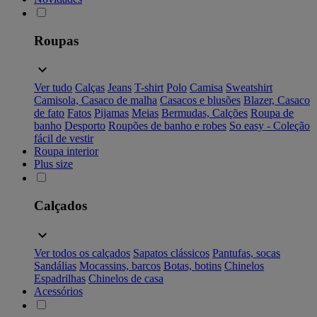
Roupas
Ver tudo
Calças
Jeans
T-shirt
Polo
Camisa
Sweatshirt
Camisola, Casaco de malha
Casacos e blusões
Blazer, Casaco
de fato
Fatos
Pijamas
Meias
Bermudas, Calções
Roupa de
banho
Desporto
Roupões de banho e robes
So easy - Coleção
fácil de vestir
Roupa interior
Plus size
Calçados
Ver todos os calçados
Sapatos clássicos
Pantufas, socas
Sandálias
Mocassins, barcos
Botas, botins
Chinelos
Espadrilhas
Chinelos de casa
Acessórios