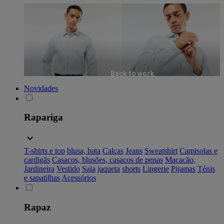
Back to work
Novidades
Rapariga
T-shirts e top
blusa, bata
Calças
Jeans
Sweatshirt
Camisolas e
cardigãs
Casacos, blusões, casacos de penas
Macacão,
Jardineira
Vestido
Saia
jaqueta
shorts
Lingerie
Pijamas
Ténis
e sapatilhas
Acessórios
Rapaz