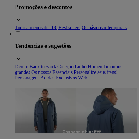
Promoções e descontos
Tudo a menos de 10€
Best sellers
Os básicos intemporais
Tendências e sugestões
Denim
Back to work
Coleção Linho
Homen tamanhos
grandes
Os nossos Essenciais
Personalize seus itens!
Personagens
Adidas
Exclusivos Web
Casacos e blusões