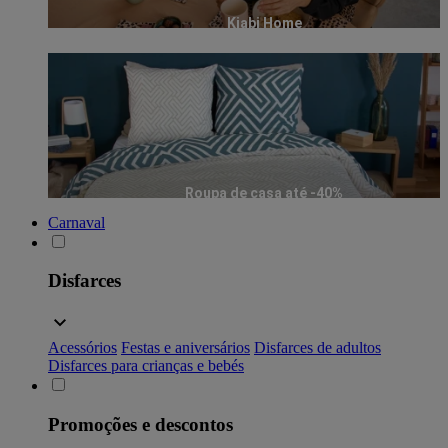
Kiabi Home
Roupa de casa até -40%
Carnaval
Disfarces
Acessórios
Festas e aniversários
Disfarces de adultos
Disfarces para crianças e bebés
Promoções e descontos