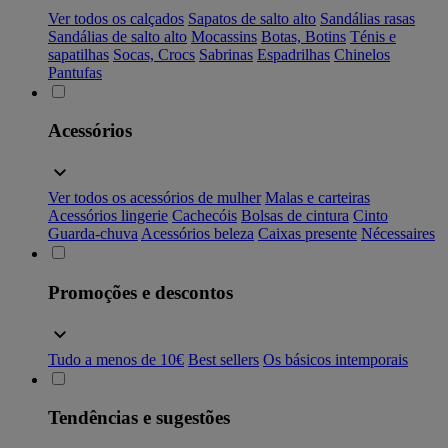
Ver todos os calçados
Sapatos de salto alto
Sandálias rasas
Sandálias de salto alto
Mocassins
Botas, Botins
Ténis e
sapatilhas
Socas, Crocs
Sabrinas
Espadrilhas
Chinelos
Pantufas
Acessórios
Ver todos os acessórios de mulher
Malas e carteiras
Acessórios lingerie
Cachecóis
Bolsas de cintura
Cinto
Guarda-chuva
Acessórios beleza
Caixas presente
Nécessaires
Promoções e descontos
Tudo a menos de 10€
Best sellers
Os básicos intemporais
Tendências e sugestões