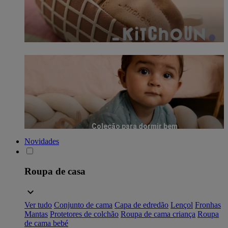
Coleção para dormir bem
Novidades
Roupa de casa
Ver tudo
Conjunto de cama
Capa de edredão
Lençol
Fronhas
Mantas
Protetores de colchão
Roupa de cama criança
Roupa
de cama bebé