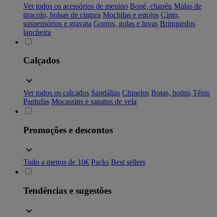
Ver todos os acessórios de menino
Boné, chapéu
Malas de
tiracolo, bolsas de cintura
Mochilas e estojos
Cinto,
suspensórios e gravata
Gorros, golas e luvas
Brinquedos
lancheira
Calçados
Ver todos os calçados
Sandálias
Chinelos
Botas, botins
Ténis
Pantufas
Mocassins e sapatos de vela
Promoções e descontos
Tudo a menos de 10€
Packs
Best sellers
Tendências e sugestões