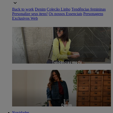
Back to work
Denim
Coleção Linho
Tendências femininas
Personalize seus itens!
Os nossos Essenciais
Personagens
Exclusivos Web
Tendências moda
Denim
Novidades