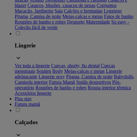
blazer
Casacos, blusões, casacos de penas
Conjuntos
Macacão, Jardineira
Saia
Calções e bermudas
Leggings
Pijama, Camisa de noite
Meias-calças e meias
Fatos de banho
Roupões de banho e robes
Desporto
Maternidade
So easy -
Coleção fácil de vestir
Lingerie
Ver toda a lingerie
Cuecas, shorty, fio dental
Cuecas
menstruais
Soutien
Body
Meias-calças e meias
Lingerie
adelgaçante
Lingerie sexy
Pijama, Camisa de noite
Babydolls,
Camisola interior
Futura Mamã
Sutiãs desportivos
Pós-
operatório
Roupões de banho e robes
Roupa interior térmica
Acessórios lingerie
Plus size
Futura mamã
Calçados