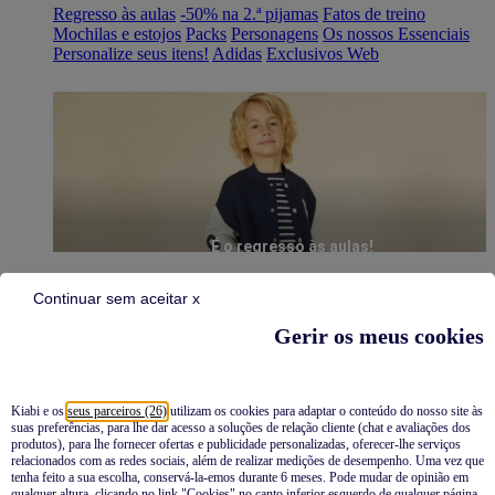
Regresso às aulas
-50% na 2.ª pijamas
Fatos de treino
Mochilas e estojos
Packs
Personagens
Os nossos Essenciais
Personalize seus itens!
Adidas
Exclusivos Web
É o regresso às aulas!
Continuar sem aceitar x
Gerir os meus cookies
Kiabi e os
seus parceiros (26)
utilizam os cookies para adaptar o conteúdo do nosso site às
suas preferências, para lhe dar acesso a soluções de relação cliente (chat e avaliações dos
Pijamas
produtos), para lhe fornecer ofertas e publicidade personalizadas, oferecer-lhe serviços
relacionados com as redes sociais, além de realizar medições de desempenho. Uma vez que
Novidades
tenha feito a sua escolha, conservá-la-emos durante 6 meses. Pode mudar de opinião em
qualquer altura, clicando no link "Cookies" no canto inferior esquerdo de qualquer página