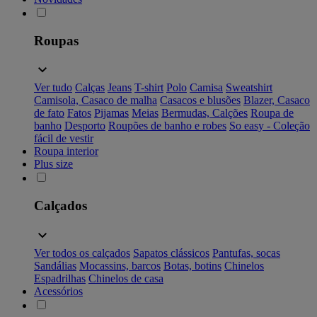
Roupas
Ver tudo
Calças
Jeans
T-shirt
Polo
Camisa
Sweatshirt
Camisola, Casaco de malha
Casacos e blusões
Blazer, Casaco
de fato
Fatos
Pijamas
Meias
Bermudas, Calções
Roupa de
banho
Desporto
Roupões de banho e robes
So easy - Coleção
fácil de vestir
Roupa interior
Plus size
Calçados
Ver todos os calçados
Sapatos clássicos
Pantufas, socas
Sandálias
Mocassins, barcos
Botas, botins
Chinelos
Espadrilhas
Chinelos de casa
Acessórios