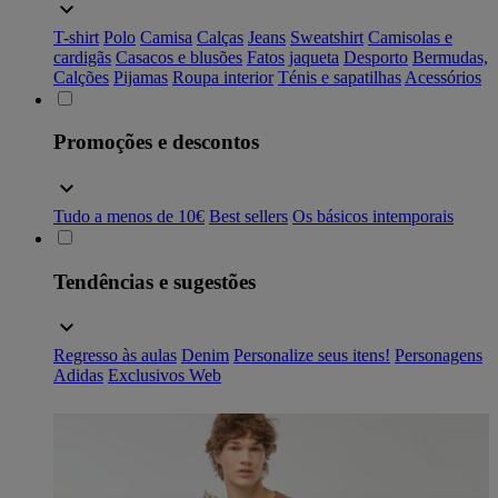
T-shirt
Polo
Camisa
Calças
Jeans
Sweatshirt
Camisolas e
cardigãs
Casacos e blusões
Fatos
jaqueta
Desporto
Bermudas,
Calções
Pijamas
Roupa interior
Ténis e sapatilhas
Acessórios
Promoções e descontos
Tudo a menos de 10€
Best sellers
Os básicos intemporais
Tendências e sugestões
Regresso às aulas
Denim
Personalize seus itens!
Personagens
Adidas
Exclusivos Web