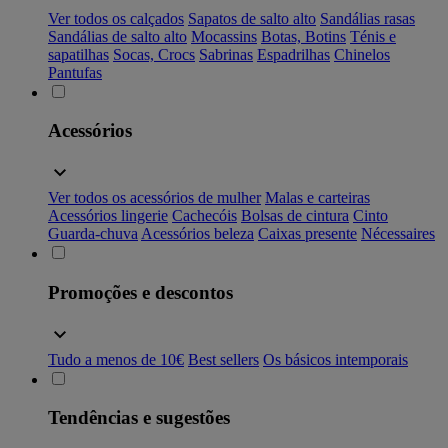
Ver todos os calçados
Sapatos de salto alto
Sandálias rasas
Sandálias de salto alto
Mocassins
Botas, Botins
Ténis e
sapatilhas
Socas, Crocs
Sabrinas
Espadrilhas
Chinelos
Pantufas
Acessórios
Ver todos os acessórios de mulher
Malas e carteiras
Acessórios lingerie
Cachecóis
Bolsas de cintura
Cinto
Guarda-chuva
Acessórios beleza
Caixas presente
Nécessaires
Promoções e descontos
Tudo a menos de 10€
Best sellers
Os básicos intemporais
Tendências e sugestões