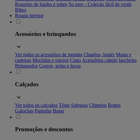
Roupões de banho e robes
So easy - Coleção fácil de vestir
Bibes
Roupa interior
Acessórios e brinquedos
Ver todos os acessórios de menina
Chapéus, bonés
Malas e
carteiras
Mochilas e estojos
Cinto
Acessórios cabelo
lancheira
Brinquedos
Gorros, golas e luvas
Calçados
Ver todos os calçados
Ténis
Sabrinas
Chinelos
Botins
Galochas
Pantufas
Botas
Promoções e descontos