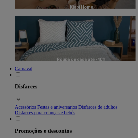
Kiabi Home
Roupa de casa até -40%
Carnaval
Disfarces
Acessórios
Festas e aniversários
Disfarces de adultos
Disfarces para crianças e bebés
Promoções e descontos