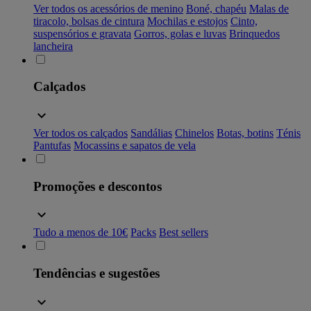
Ver todos os acessórios de menino
Boné, chapéu
Malas de
tiracolo, bolsas de cintura
Mochilas e estojos
Cinto,
suspensórios e gravata
Gorros, golas e luvas
Brinquedos
lancheira
Calçados
Ver todos os calçados
Sandálias
Chinelos
Botas, botins
Ténis
Pantufas
Mocassins e sapatos de vela
Promoções e descontos
Tudo a menos de 10€
Packs
Best sellers
Tendências e sugestões