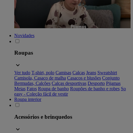
Pijamas
Novidades
Roupas
Ver tudo
T-shirt, polo
Camisas
Calças
Jeans
Sweatshirt
Camisola, Casaco de malha
Casacos e blusões
Conjunto
Bermudas, Calções
Calças desportivas
Desporto
Pijamas
Meias
Fatos
Roupa de banho
Roupões de banho e robes
So
easy - Coleção fácil de vestir
Roupa interior
Acessórios e brinquedos