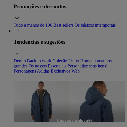
Promoções e descontos
Tudo a menos de 10€
Best sellers
Os básicos intemporais
Tendências e sugestões
Denim
Back to work
Coleção Linho
Homen tamanhos
grandes
Os nossos Essenciais
Personalize seus itens!
Personagens
Adidas
Exclusivos Web
Casacos e blusões