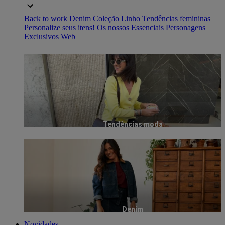
Back to work
Denim
Coleção Linho
Tendências femininas
Personalize seus itens!
Os nossos Essenciais
Personagens
Exclusivos Web
Tendências moda
Denim
Novidades