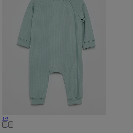
1
/
3