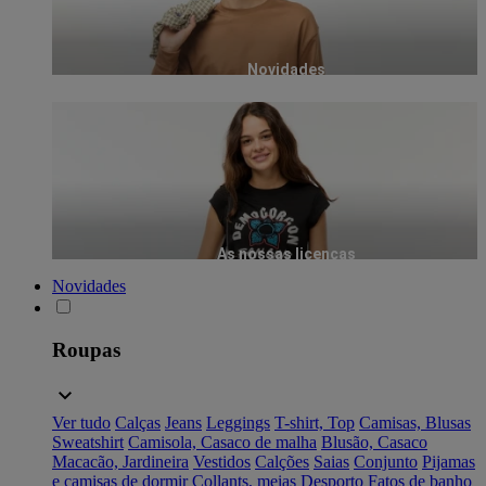
Novidades
As nossas licenças
Novidades
Roupas
Ver tudo
Calças
Jeans
Leggings
T-shirt, Top
Camisas, Blusas
Sweatshirt
Camisola, Casaco de malha
Blusão, Casaco
Macacão, Jardineira
Vestidos
Calções
Saias
Conjunto
Pijamas
e camisas de dormir
Collants, meias
Desporto
Fatos de banho