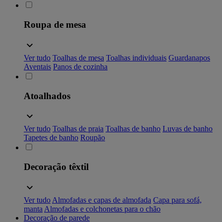
Roupa de mesa
Ver tudo
Toalhas de mesa
Toalhas individuais
Guardanapos
Aventais
Panos de cozinha
Atoalhados
Ver tudo
Toalhas de praia
Toalhas de banho
Luvas de banho
Tapetes de banho
Roupão
Decoração têxtil
Ver tudo
Almofadas e capas de almofada
Capa para sofá,
manta
Almofadas e colchonetas para o chão
Decoração de parede