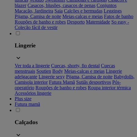
blazer
Casacos, blusões, casacos de penas
Conjuntos
Macacão, Jardineira
Saia
Calções e bermudas
Leggings
Pijama, Camisa de noite
Meias-calças e meias
Fatos de banho
Roupões de banho e robes
Desporto
Maternidade
So easy -
Coleção fácil de vestir
Lingerie
Ver toda a lingerie
Cuecas, shorty, fio dental
Cuecas
menstruais
Soutien
Body
Meias-calças e meias
Lingerie
adelgaçante
Lingerie sexy
Pijama, Camisa de noite
Babydolls,
Camisola interior
Futura Mamã
Sutiãs desportivos
Pós-
operatório
Roupões de banho e robes
Roupa interior térmica
Acessórios lingerie
Plus size
Futura mamã
Calçados