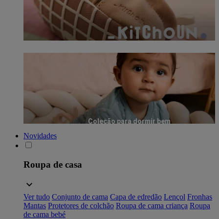
Coleção para dormir bem
Novidades
Roupa de casa
Ver tudo
Conjunto de cama
Capa de edredão
Lençol
Fronhas
Mantas
Protetores de colchão
Roupa de cama criança
Roupa
de cama bebé