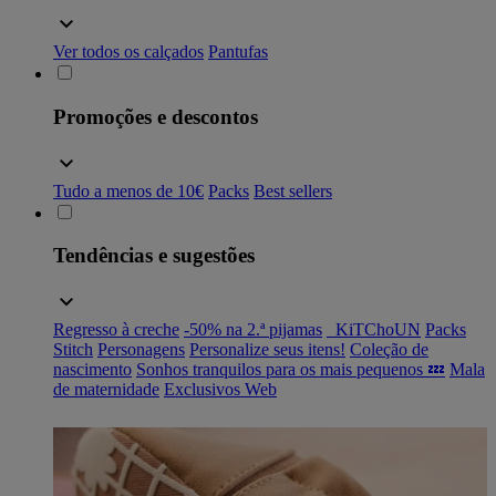
Ver todos os calçados
Pantufas
Promoções e descontos
Tudo a menos de 10€
Packs
Best sellers
Tendências e sugestões
Regresso à creche
-50% na 2.ª pijamas
_KiTChoUN
Packs
Stitch
Personagens
Personalize seus itens!
Coleção de
nascimento
Sonhos tranquilos para os mais pequenos 💤
Mala
de maternidade
Exclusivos Web