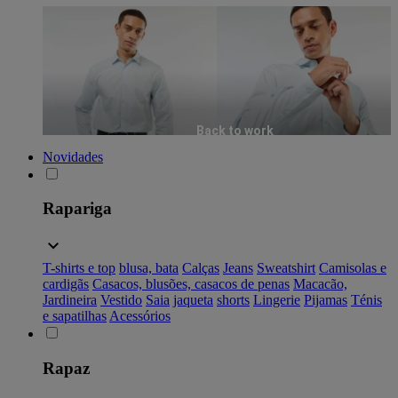
Back to work
Novidades
Rapariga
T-shirts e top
blusa, bata
Calças
Jeans
Sweatshirt
Camisolas e
cardigãs
Casacos, blusões, casacos de penas
Macacão,
Jardineira
Vestido
Saia
jaqueta
shorts
Lingerie
Pijamas
Ténis
e sapatilhas
Acessórios
Rapaz