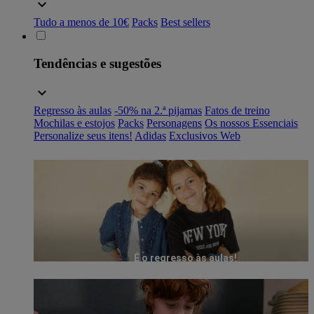
Tudo a menos de 10€
Packs
Best sellers
Tendências e sugestões
Regresso às aulas
-50% na 2.ª pijamas
Fatos de treino
Mochilas e estojos
Packs
Personagens
Os nossos Essenciais
Personalize seus itens!
Adidas
Exclusivos Web
É o regresso às aulas!