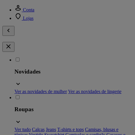
Conta
Lojas
Novidades
Ver as novidades de mulher
Ver as novidades de lingerie
Roupas
Ver tudo
Calças
Jeans
T-shirts e tops
Camisas, blusas e
túnicas
Vestido
Sweatshirt
Camisolas e cardigãs
Casacos e