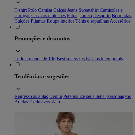
T-shirt
Polo
Camisa
Calças
Jeans
Sweatshirt
Camisolas e
cardigãs
Casacos e blusões
Fatos
jaqueta
Desporto
Bermudas,
Calções
Pijamas
Roupa interior
Ténis e sapatilhas
Acessórios
Promoções e descontos
Tudo a menos de 10€
Best sellers
Os básicos intemporais
Tendências e sugestões
Regresso às aulas
Denim
Personalize seus itens!
Personagens
Adidas
Exclusivos Web