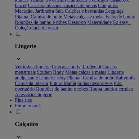
blazer
Casacos, blusões, casacos de penas
Conjuntos
Macacão, Jardineira
Saia
Calções e bermudas
Leggings
Pijama, Camisa de noite
Meias-calças e meias
Fatos de banho
Roupões de banho e robes
Desporto
Maternidade
So easy -
Coleção fácil de vestir
Lingerie
Ver toda a lingerie
Cuecas, shorty, fio dental
Cuecas
menstruais
Soutien
Body
Meias-calças e meias
Lingerie
adelgaçante
Lingerie sexy
Pijama, Camisa de noite
Babydolls,
Camisola interior
Futura Mamã
Sutiãs desportivos
Pós-
operatório
Roupões de banho e robes
Roupa interior térmica
Acessórios lingerie
Plus size
Futura mamã
Calçados