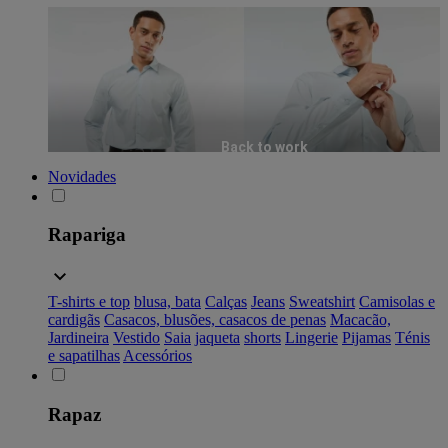
Back to work
Novidades
Rapariga
T-shirts e top
blusa, bata
Calças
Jeans
Sweatshirt
Camisolas e
cardigãs
Casacos, blusões, casacos de penas
Macacão,
Jardineira
Vestido
Saia
jaqueta
shorts
Lingerie
Pijamas
Ténis
e sapatilhas
Acessórios
Rapaz