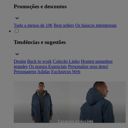
Promoções e descontos
Tudo a menos de 10€
Best sellers
Os básicos intemporais
Tendências e sugestões
Denim
Back to work
Coleção Linho
Homen tamanhos
grandes
Os nossos Essenciais
Personalize seus itens!
Personagens
Adidas
Exclusivos Web
Casacos e blusões