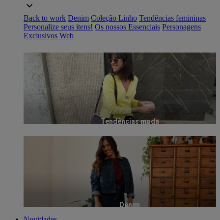
Back to work
Denim
Coleção Linho
Tendências femininas
Personalize seus itens!
Os nossos Essenciais
Personagens
Exclusivos Web
Tendências moda
Denim
Novidades