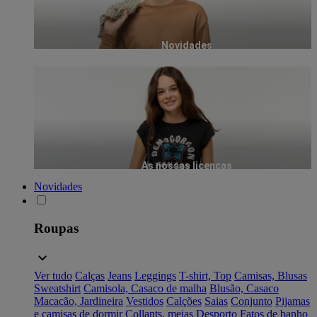
Novidades
As nossas licenças
Novidades
Roupas
Ver tudo
Calças
Jeans
Leggings
T-shirt, Top
Camisas, Blusas
Sweatshirt
Camisola, Casaco de malha
Blusão, Casaco
Macacão, Jardineira
Vestidos
Calções
Saias
Conjunto
Pijamas
e camisas de dormir
Collants, meias
Desporto
Fatos de banho