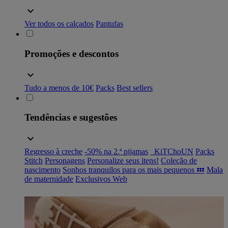
Ver todos os calçados
Pantufas
Promoções e descontos
Tudo a menos de 10€
Packs
Best sellers
Tendências e sugestões
Regresso à creche
-50% na 2.ª pijamas
_KiTChoUN
Packs
Stitch
Personagens
Personalize seus itens!
Coleção de
nascimento
Sonhos tranquilos para os mais pequenos 💤
Mala
de maternidade
Exclusivos Web