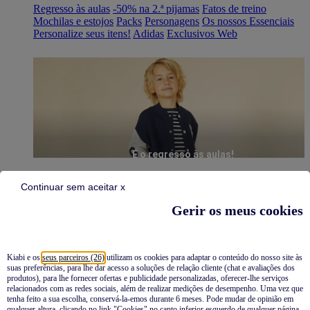
Regresso às aulas
-50% na 2.ª pijamas
Fatos de treino
Mochilas e estojos
Packs
Personagens
Os nossos Essenciais
Personalize seus itens!
Adidas
Exclusivos Web
É o regresso às aulas!
Continuar sem aceitar x
Gerir os meus cookies
Kiabi e os
seus parceiros (26)
utilizam os cookies para adaptar o conteúdo do nosso site às
suas preferências, para lhe dar acesso a soluções de relação cliente (chat e avaliações dos
Pijamas
produtos), para lhe fornecer ofertas e publicidade personalizadas, oferecer-lhe serviços
relacionados com as redes sociais, além de realizar medições de desempenho. Uma vez que
Novidades
tenha feito a sua escolha, conservá-la-emos durante 6 meses. Pode mudar de opinião em
qualquer altura, clicando no link "Cookies" no canto inferior esquerdo de qualquer página