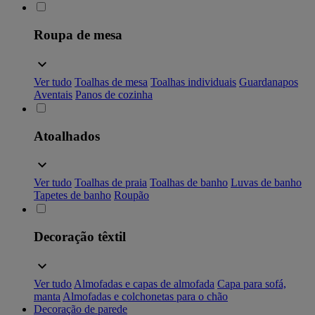
Roupa de mesa
Ver tudo
Toalhas de mesa
Toalhas individuais
Guardanapos
Aventais
Panos de cozinha
Atoalhados
Ver tudo
Toalhas de praia
Toalhas de banho
Luvas de banho
Tapetes de banho
Roupão
Decoração têxtil
Ver tudo
Almofadas e capas de almofada
Capa para sofá,
manta
Almofadas e colchonetas para o chão
Decoração de parede