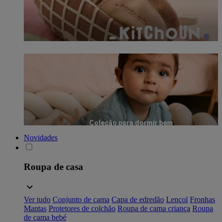
Coleção para dormir bem
Novidades
Roupa de casa
Ver tudo
Conjunto de cama
Capa de edredão
Lençol
Fronhas
Mantas
Protetores de colchão
Roupa de cama criança
Roupa
de cama bebé