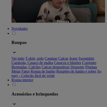
Pijamas
Novidades
Roupas
Ver tudo
T-shirt, polo
Camisas
Calças
Jeans
Sweatshirt
Camisola, Casaco de malha
Casacos e blusões
Conjunto
Bermudas, Calções
Calças desportivas
Desporto
Pijamas
Meias
Fatos
Roupa de banho
Roupões de banho e robes
So
easy - Coleção fácil de vestir
Roupa interior
Acessórios e brinquedos