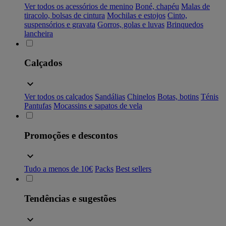
Ver todos os acessórios de menino
Boné, chapéu
Malas de
tiracolo, bolsas de cintura
Mochilas e estojos
Cinto,
suspensórios e gravata
Gorros, golas e luvas
Brinquedos
lancheira
Calçados
Ver todos os calçados
Sandálias
Chinelos
Botas, botins
Ténis
Pantufas
Mocassins e sapatos de vela
Promoções e descontos
Tudo a menos de 10€
Packs
Best sellers
Tendências e sugestões