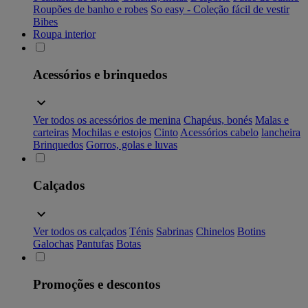
Roupões de banho e robes
So easy - Coleção fácil de vestir
Bibes
Roupa interior
Acessórios e brinquedos
Ver todos os acessórios de menina
Chapéus, bonés
Malas e
carteiras
Mochilas e estojos
Cinto
Acessórios cabelo
lancheira
Brinquedos
Gorros, golas e luvas
Calçados
Ver todos os calçados
Ténis
Sabrinas
Chinelos
Botins
Galochas
Pantufas
Botas
Promoções e descontos