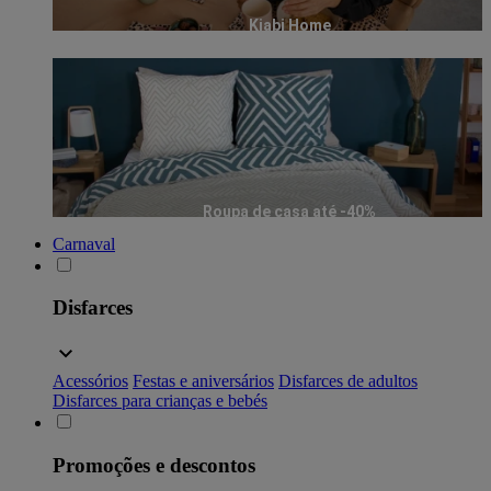
Kiabi Home
Roupa de casa até -40%
Carnaval
Disfarces
Acessórios
Festas e aniversários
Disfarces de adultos
Disfarces para crianças e bebés
Promoções e descontos