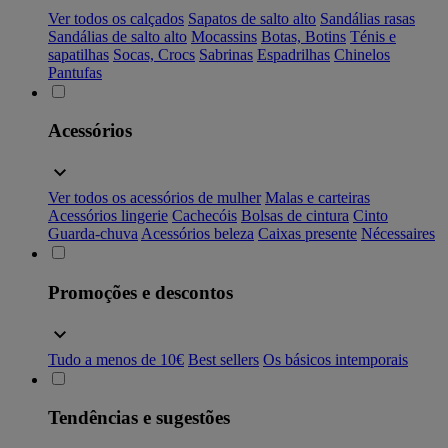
Ver todos os calçados
Sapatos de salto alto
Sandálias rasas
Sandálias de salto alto
Mocassins
Botas, Botins
Ténis e
sapatilhas
Socas, Crocs
Sabrinas
Espadrilhas
Chinelos
Pantufas
Acessórios
Ver todos os acessórios de mulher
Malas e carteiras
Acessórios lingerie
Cachecóis
Bolsas de cintura
Cinto
Guarda-chuva
Acessórios beleza
Caixas presente
Nécessaires
Promoções e descontos
Tudo a menos de 10€
Best sellers
Os básicos intemporais
Tendências e sugestões