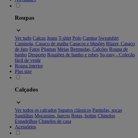
Roupas
Ver tudo
Calças
Jeans
T-shirt
Polo
Camisa
Sweatshirt
Camisola, Casaco de malha
Casacos e blusões
Blazer, Casaco
de fato
Fatos
Pijamas
Meias
Bermudas, Calções
Roupa de
banho
Desporto
Roupões de banho e robes
So easy - Coleção
fácil de vestir
Roupa interior
Plus size
Calçados
Ver todos os calçados
Sapatos clássicos
Pantufas, socas
Sandálias
Mocassins, barcos
Botas, botins
Chinelos
Espadrilhas
Chinelos de casa
Acessórios