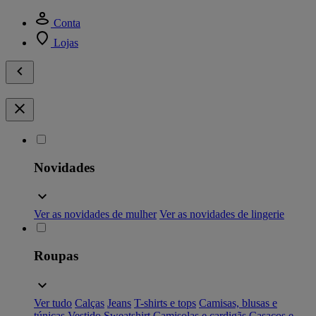
Conta
Lojas
Novidades
Ver as novidades de mulher
Ver as novidades de lingerie
Roupas
Ver tudo
Calças
Jeans
T-shirts e tops
Camisas, blusas e
túnicas
Vestido
Sweatshirt
Camisolas e cardigãs
Casacos e