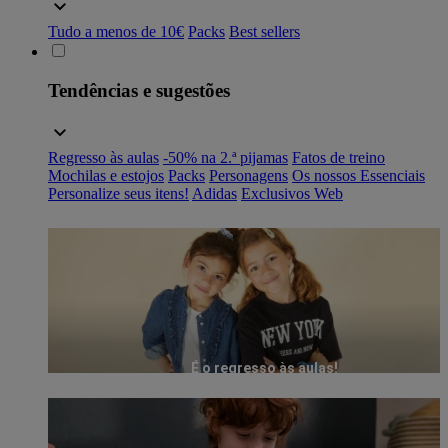
Tudo a menos de 10€
Packs
Best sellers
Tendências e sugestões
Regresso às aulas
-50% na 2.ª pijamas
Fatos de treino
Mochilas e estojos
Packs
Personagens
Os nossos Essenciais
Personalize seus itens!
Adidas
Exclusivos Web
É o regresso às aulas!