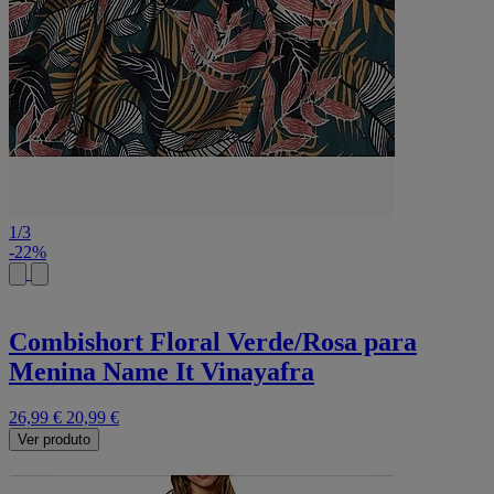
1
/
3
-22%
Combishort Floral Verde/Rosa para
Menina Name It Vinayafra
26,99 €
20,99 €
Ver produto