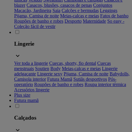
blazer
Casacos, blusões, casacos de penas
Conjuntos
Macacão, Jardineira
Saia
Calções e bermudas
Leggings
Pijama, Camisa de noite
Meias-calças e meias
Fatos de banho
Roupões de banho e robes
Desporto
Maternidade
So easy -
Coleção fácil de vestir
Lingerie
Ver toda a lingerie
Cuecas, shorty, fio dental
Cuecas
menstruais
Soutien
Body
Meias-calças e meias
Lingerie
adelgaçante
Lingerie sexy
Pijama, Camisa de noite
Babydolls,
Camisola interior
Futura Mamã
Sutiãs desportivos
Pós-
operatório
Roupões de banho e robes
Roupa interior térmica
Acessórios lingerie
Plus size
Futura mamã
Calçados