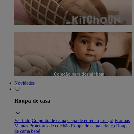
Coleção para dormir bem
Novidades
Roupa de casa
Ver tudo
Conjunto de cama
Capa de edredão
Lençol
Fronhas
Mantas
Protetores de colchão
Roupa de cama criança
Roupa
de cama bebé