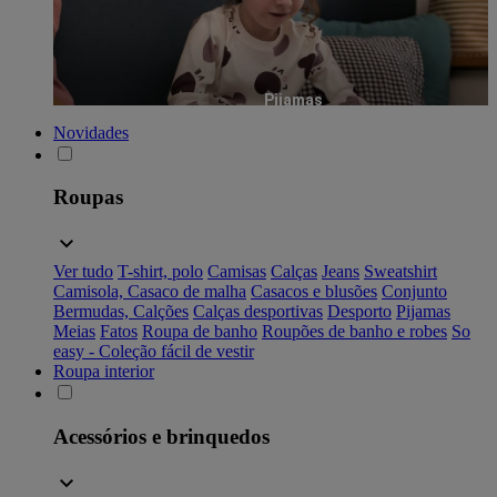
Pijamas
Novidades
Roupas
Ver tudo
T-shirt, polo
Camisas
Calças
Jeans
Sweatshirt
Camisola, Casaco de malha
Casacos e blusões
Conjunto
Bermudas, Calções
Calças desportivas
Desporto
Pijamas
Meias
Fatos
Roupa de banho
Roupões de banho e robes
So
easy - Coleção fácil de vestir
Roupa interior
Acessórios e brinquedos