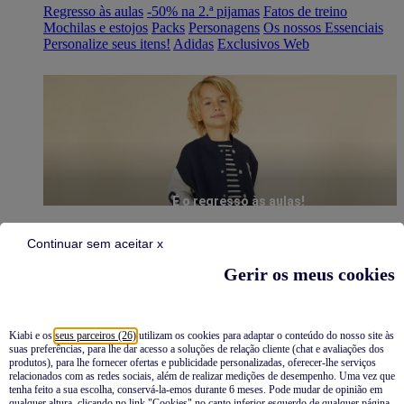
Regresso às aulas
-50% na 2.ª pijamas
Fatos de treino
Mochilas e estojos
Packs
Personagens
Os nossos Essenciais
Personalize seus itens!
Adidas
Exclusivos Web
É o regresso às aulas!
Continuar sem aceitar x
Gerir os meus cookies
Kiabi e os
seus parceiros (26)
utilizam os cookies para adaptar o conteúdo do nosso site às
suas preferências, para lhe dar acesso a soluções de relação cliente (chat e avaliações dos
Pijamas
produtos), para lhe fornecer ofertas e publicidade personalizadas, oferecer-lhe serviços
relacionados com as redes sociais, além de realizar medições de desempenho. Uma vez que
Novidades
tenha feito a sua escolha, conservá-la-emos durante 6 meses. Pode mudar de opinião em
qualquer altura, clicando no link "Cookies" no canto inferior esquerdo de qualquer página