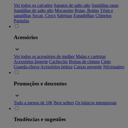
Ver todos os calçados
Sapatos de salto alto
Sandálias rasas
Sandálias de salto alto
Mocassins
Botas, Botins
Ténis e
sapatilhas
Socas, Crocs
Sabrinas
Espadrilhas
Chinelos
Pantufas
Acessórios
Ver todos os acessórios de mulher
Malas e carteiras
Acessórios lingerie
Cachecóis
Bolsas de cintura
Cinto
Guarda-chuva
Acessórios beleza
Caixas presente
Nécessaires
Promoções e descontos
Tudo a menos de 10€
Best sellers
Os básicos intemporais
Tendências e sugestões