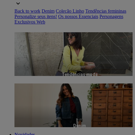
Back to work
Denim
Coleção Linho
Tendências femininas
Personalize seus itens!
Os nossos Essenciais
Personagens
Exclusivos Web
Tendências moda
Denim
Novidades