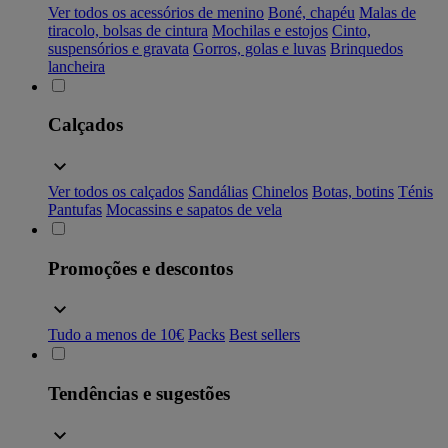
Ver todos os acessórios de menino
Boné, chapéu
Malas de
tiracolo, bolsas de cintura
Mochilas e estojos
Cinto,
suspensórios e gravata
Gorros, golas e luvas
Brinquedos
lancheira
Calçados
Ver todos os calçados
Sandálias
Chinelos
Botas, botins
Ténis
Pantufas
Mocassins e sapatos de vela
Promoções e descontos
Tudo a menos de 10€
Packs
Best sellers
Tendências e sugestões