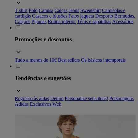
T-shirt
Polo
Camisa
Calças
Jeans
Sweatshirt
Camisolas e
cardigãs
Casacos e blusões
Fatos
jaqueta
Desporto
Bermudas,
Calções
Pijamas
Roupa interior
Ténis e sapatilhas
Acessórios
Promoções e descontos
Tudo a menos de 10€
Best sellers
Os básicos intemporais
Tendências e sugestões
Regresso às aulas
Denim
Personalize seus itens!
Personagens
Adidas
Exclusivos Web