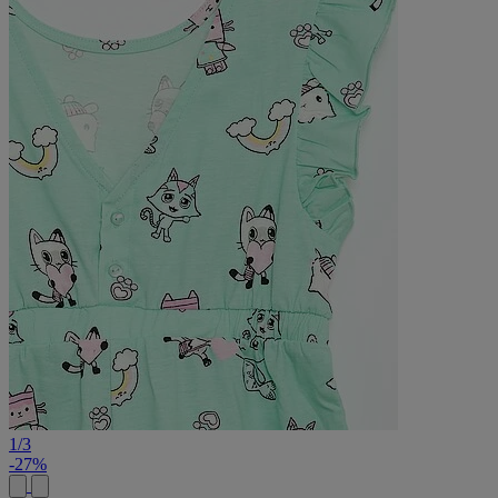
1
/
3
-27%