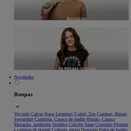
Novidades
As nossas licenças
Novidades
Roupas
Ver tudo
Calças
Jeans
Leggings
T-shirt, Top
Camisas, Blusas
Sweatshirt
Camisola, Casaco de malha
Blusão, Casaco
Macacão, Jardineira
Vestidos
Calções
Saias
Conjunto
Pijamas
e camisas de dormir
Collants, meias
Desporto
Fatos de banho