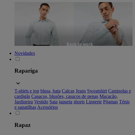
Back to work
Novidades
Rapariga
T-shirts e top
blusa, bata
Calças
Jeans
Sweatshirt
Camisolas e
cardigãs
Casacos, blusões, casacos de penas
Macacão,
Jardineira
Vestido
Saia
jaqueta
shorts
Lingerie
Pijamas
Ténis
e sapatilhas
Acessórios
Rapaz