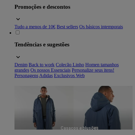
Promoções e descontos
Tudo a menos de 10€
Best sellers
Os básicos intemporais
Tendências e sugestões
Denim
Back to work
Coleção Linho
Homen tamanhos
grandes
Os nossos Essenciais
Personalize seus itens!
Personagens
Adidas
Exclusivos Web
Casacos e blusões