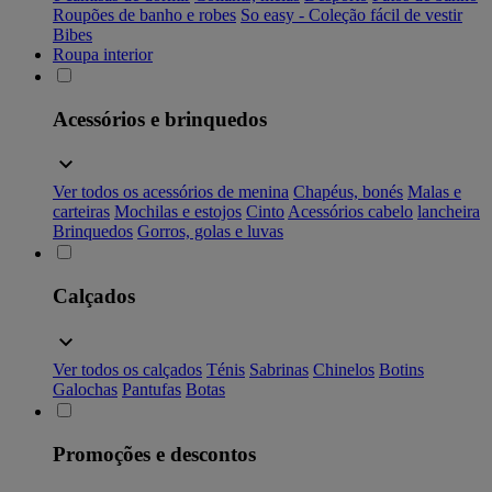
Roupões de banho e robes
So easy - Coleção fácil de vestir
Bibes
Roupa interior
Acessórios e brinquedos
Ver todos os acessórios de menina
Chapéus, bonés
Malas e
carteiras
Mochilas e estojos
Cinto
Acessórios cabelo
lancheira
Brinquedos
Gorros, golas e luvas
Calçados
Ver todos os calçados
Ténis
Sabrinas
Chinelos
Botins
Galochas
Pantufas
Botas
Promoções e descontos