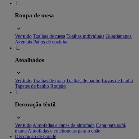
Roupa de mesa
Ver tudo
Toalhas de mesa
Toalhas individuais
Guardanapos
Aventais
Panos de cozinha
Atoalhados
Ver tudo
Toalhas de praia
Toalhas de banho
Luvas de banho
Tapetes de banho
Roupão
Decoração têxtil
Ver tudo
Almofadas e capas de almofada
Capa para sofá,
manta
Almofadas e colchonetas para o chão
Decoração de parede