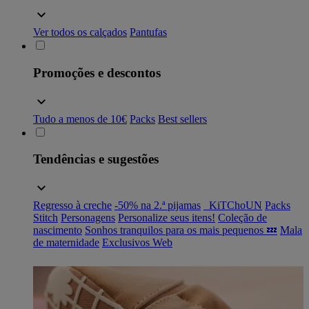
Ver todos os calçados
Pantufas
Promoções e descontos
Tudo a menos de 10€
Packs
Best sellers
Tendências e sugestões
Regresso à creche
-50% na 2.ª pijamas
_KiTChoUN
Packs
Stitch
Personagens
Personalize seus itens!
Coleção de
nascimento
Sonhos tranquilos para os mais pequenos 💤
Mala
de maternidade
Exclusivos Web