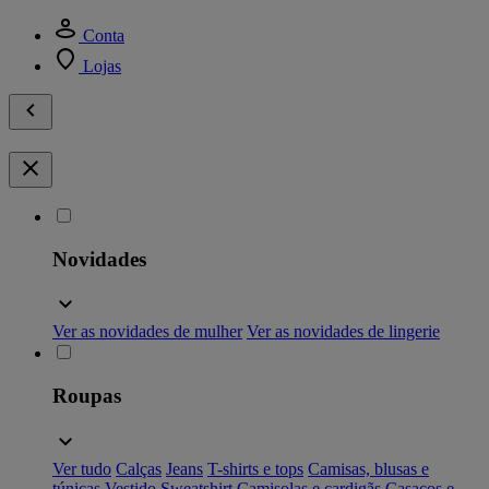
Conta
Lojas
Novidades
Ver as novidades de mulher
Ver as novidades de lingerie
Roupas
Ver tudo
Calças
Jeans
T-shirts e tops
Camisas, blusas e
túnicas
Vestido
Sweatshirt
Camisolas e cardigãs
Casacos e