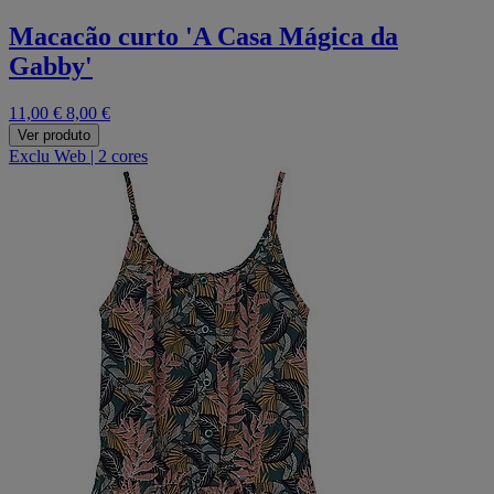
Macacão curto 'A Casa Mágica da
Gabby'
11,00 €
8,00 €
Ver produto
Exclu Web
|
2 cores