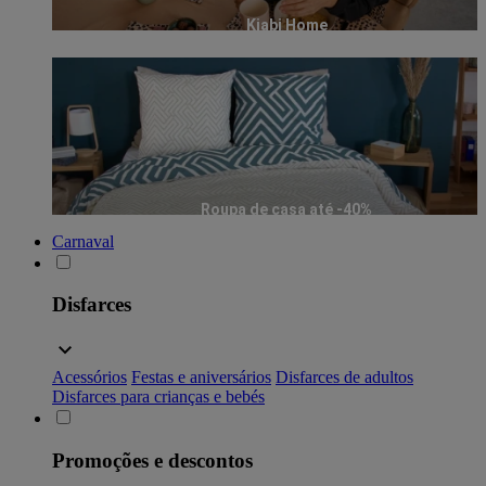
Kiabi Home
Roupa de casa até -40%
Carnaval
Disfarces
Acessórios
Festas e aniversários
Disfarces de adultos
Disfarces para crianças e bebés
Promoções e descontos