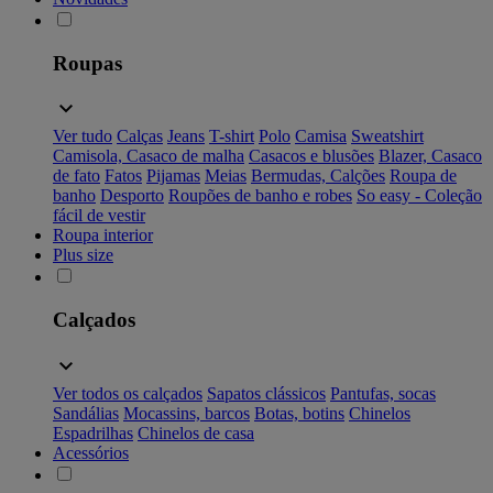
Roupas
Ver tudo
Calças
Jeans
T-shirt
Polo
Camisa
Sweatshirt
Camisola, Casaco de malha
Casacos e blusões
Blazer, Casaco
de fato
Fatos
Pijamas
Meias
Bermudas, Calções
Roupa de
banho
Desporto
Roupões de banho e robes
So easy - Coleção
fácil de vestir
Roupa interior
Plus size
Calçados
Ver todos os calçados
Sapatos clássicos
Pantufas, socas
Sandálias
Mocassins, barcos
Botas, botins
Chinelos
Espadrilhas
Chinelos de casa
Acessórios