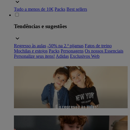
Tudo a menos de 10€
Packs
Best sellers
Tendências e sugestões
Regresso às aulas
-50% na 2.ª pijamas
Fatos de treino
Mochilas e estojos
Packs
Personagens
Os nossos Essenciais
Personalize seus itens!
Adidas
Exclusivos Web
É o regresso às aulas!