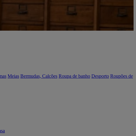
mas
Meias
Bermudas, Calções
Roupa de banho
Desporto
Roupões de
asa