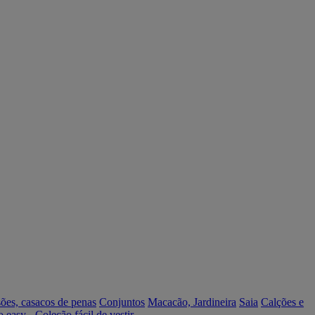
ões, casacos de penas
Conjuntos
Macacão, Jardineira
Saia
Calções e
o easy - Coleção fácil de vestir