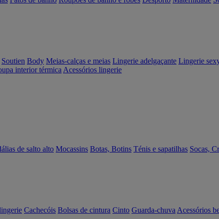
Soutien
Body
Meias-calças e meias
Lingerie adelgaçante
Lingerie sex
upa interior térmica
Acessórios lingerie
álias de salto alto
Mocassins
Botas, Botins
Ténis e sapatilhas
Socas, C
lingerie
Cachecóis
Bolsas de cintura
Cinto
Guarda-chuva
Acessórios b