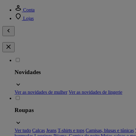
Conta
Lojas
Novidades
Ver as novidades de mulher
Ver as novidades de lingerie
Roupas
Ver tudo
Calças
Jeans
T-shirts e tops
Camisas, blusas e túnicas
bermudas
Leggings
Pijama, Camisa de noite
Meias-calças e me