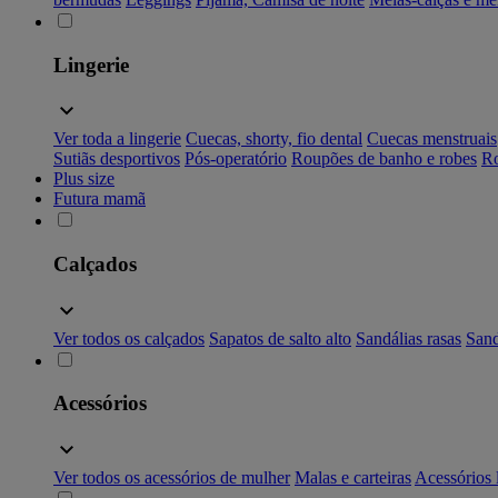
Lingerie
Ver toda a lingerie
Cuecas, shorty, fio dental
Cuecas menstruais
Sutiãs desportivos
Pós-operatório
Roupões de banho e robes
Ro
Plus size
Futura mamã
Calçados
Ver todos os calçados
Sapatos de salto alto
Sandálias rasas
Sand
Acessórios
Ver todos os acessórios de mulher
Malas e carteiras
Acessórios 