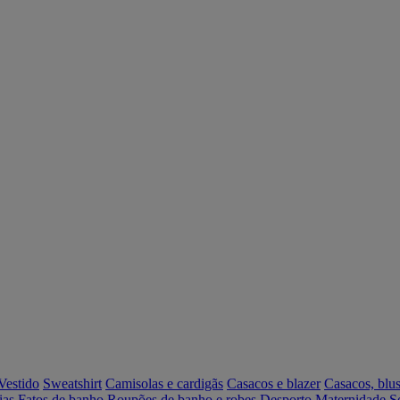
Vestido
Sweatshirt
Camisolas e cardigãs
Casacos e blazer
Casacos, blus
ias
Fatos de banho
Roupões de banho e robes
Desporto
Maternidade
S