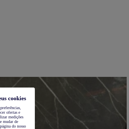
eus cookies
preferências,
cer ofertas e
alizar medições
de mudar de
 página do nosso