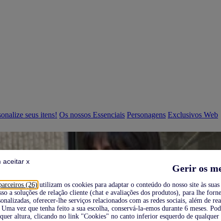
onalize seus itens!
Os nossos Essenciais
Personagens
Exclusivos Web
 aceitar x
Gerir os m
parceiros (26)
utilizam os cookies para adaptar o conteúdo do nosso site às suas 
sso a soluções de relação cliente (chat e avaliações dos produtos), para lhe forne
onalizadas, oferecer-lhe serviços relacionados com as redes sociais, além de re
Uma vez que tenha feito a sua escolha, conservá-la-emos durante 6 meses. Po
quer altura, clicando no link "Cookies" no canto inferior esquerdo de qualquer