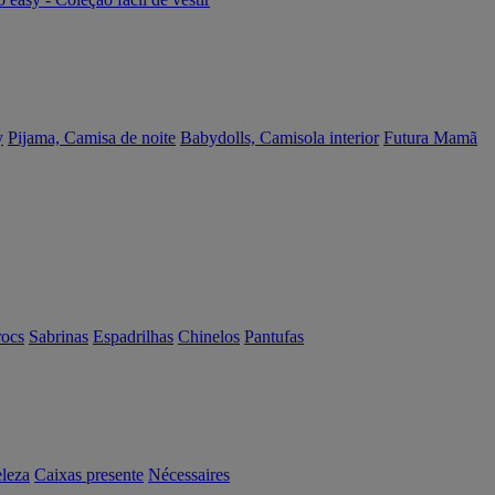
y
Pijama, Camisa de noite
Babydolls, Camisola interior
Futura Mamã
rocs
Sabrinas
Espadrilhas
Chinelos
Pantufas
eleza
Caixas presente
Nécessaires