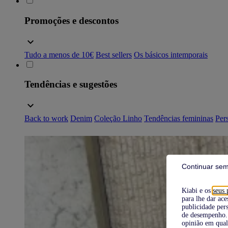
Promoções e descontos
Tudo a menos de 10€
Best sellers
Os básicos intemporais
Tendências e sugestões
Back to work
Denim
Coleção Linho
Tendências femininas
Pers
Continuar sem
Kiabi e os
seus 
para lhe dar ace
publicidade pers
de desempenho. 
opinião em qual