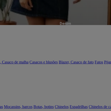
Denim
, Casaco de malha
Casacos e blusões
Blazer, Casaco de fato
Fatos
Pija
as
Mocassins, barcos
Botas, botins
Chinelos
Espadrilhas
Chinelos de c