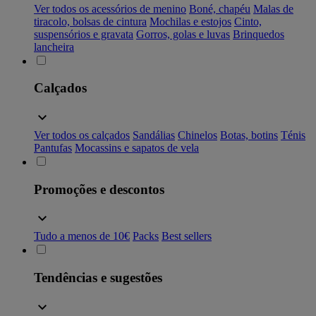
Ver todos os acessórios de menino
Boné, chapéu
Malas de
tiracolo, bolsas de cintura
Mochilas e estojos
Cinto,
suspensórios e gravata
Gorros, golas e luvas
Brinquedos
lancheira
Calçados
Ver todos os calçados
Sandálias
Chinelos
Botas, botins
Ténis
Pantufas
Mocassins e sapatos de vela
Promoções e descontos
Tudo a menos de 10€
Packs
Best sellers
Tendências e sugestões