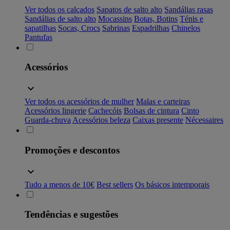
Ver todos os calçados
Sapatos de salto alto
Sandálias rasas
Sandálias de salto alto
Mocassins
Botas, Botins
Ténis e
sapatilhas
Socas, Crocs
Sabrinas
Espadrilhas
Chinelos
Pantufas
Acessórios
Ver todos os acessórios de mulher
Malas e carteiras
Acessórios lingerie
Cachecóis
Bolsas de cintura
Cinto
Guarda-chuva
Acessórios beleza
Caixas presente
Nécessaires
Promoções e descontos
Tudo a menos de 10€
Best sellers
Os básicos intemporais
Tendências e sugestões