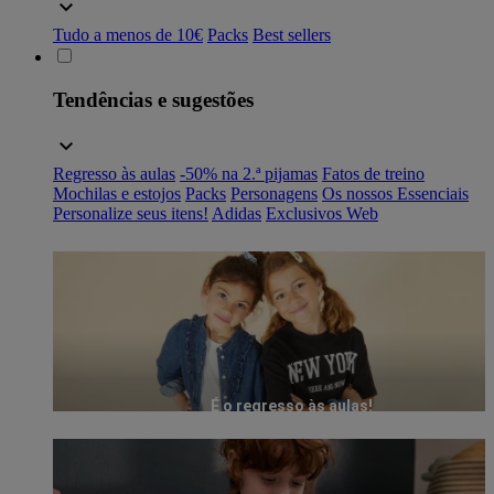
Tudo a menos de 10€
Packs
Best sellers
Tendências e sugestões
Regresso às aulas
-50% na 2.ª pijamas
Fatos de treino
Mochilas e estojos
Packs
Personagens
Os nossos Essenciais
Personalize seus itens!
Adidas
Exclusivos Web
É o regresso às aulas!