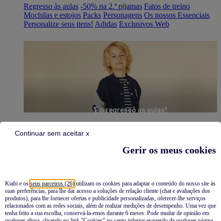
Regresso às aulas
-50% na 2.ª pijamas
Fatos de treino
Mochilas e estojos
Packs
Personagens
Os nossos Essenciais
Personalize seus itens!
Adidas
Exclusivos Web
É o regresso às aulas!
Continuar sem aceitar x
Gerir os meus cookies
Kiabi e os
seus parceiros (26)
utilizam os cookies para adaptar o conteúdo do nosso site às
suas preferências, para lhe dar acesso a soluções de relação cliente (chat e avaliações dos
Pijamas
produtos), para lhe fornecer ofertas e publicidade personalizadas, oferecer-lhe serviços
relacionados com as redes sociais, além de realizar medições de desempenho. Uma vez que
Novidades
tenha feito a sua escolha, conservá-la-emos durante 6 meses. Pode mudar de opinião em
qualquer altura, clicando no link "Cookies" no canto inferior esquerdo de qualquer página