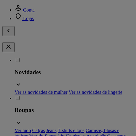
Conta
Lojas
Novidades
Ver as novidades de mulher
Ver as novidades de lingerie
Roupas
Ver tudo
Calças
Jeans
T-shirts e tops
Camisas, blusas e
túnicas
Vestido
Sweatshirt
Camisolas e cardigãs
Casacos e