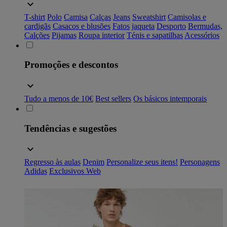
T-shirt
Polo
Camisa
Calças
Jeans
Sweatshirt
Camisolas e
cardigãs
Casacos e blusões
Fatos
jaqueta
Desporto
Bermudas,
Calções
Pijamas
Roupa interior
Ténis e sapatilhas
Acessórios
Promoções e descontos
Tudo a menos de 10€
Best sellers
Os básicos intemporais
Tendências e sugestões
Regresso às aulas
Denim
Personalize seus itens!
Personagens
Adidas
Exclusivos Web