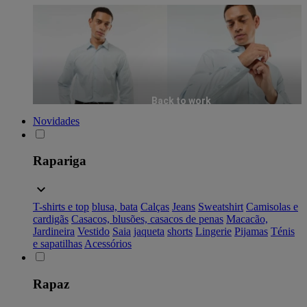
Back to work
Novidades
Rapariga
T-shirts e top
blusa, bata
Calças
Jeans
Sweatshirt
Camisolas e
cardigãs
Casacos, blusões, casacos de penas
Macacão,
Jardineira
Vestido
Saia
jaqueta
shorts
Lingerie
Pijamas
Ténis
e sapatilhas
Acessórios
Rapaz