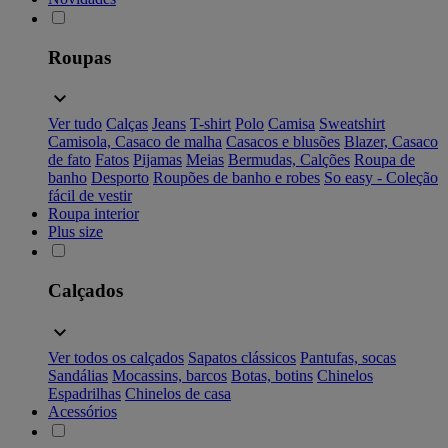
Roupas
Ver tudo
Calças
Jeans
T-shirt
Polo
Camisa
Sweatshirt
Camisola, Casaco de malha
Casacos e blusões
Blazer, Casaco
de fato
Fatos
Pijamas
Meias
Bermudas, Calções
Roupa de
banho
Desporto
Roupões de banho e robes
So easy - Coleção
fácil de vestir
Roupa interior
Plus size
Calçados
Ver todos os calçados
Sapatos clássicos
Pantufas, socas
Sandálias
Mocassins, barcos
Botas, botins
Chinelos
Espadrilhas
Chinelos de casa
Acessórios