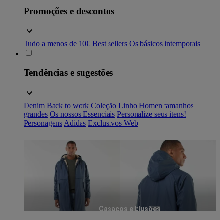
Promoções e descontos
Tudo a menos de 10€
Best sellers
Os básicos intemporais
Tendências e sugestões
Denim
Back to work
Coleção Linho
Homen tamanhos
grandes
Os nossos Essenciais
Personalize seus itens!
Personagens
Adidas
Exclusivos Web
Casacos e blusões