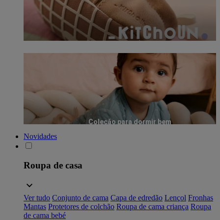
Coleção para dormir bem
Novidades
Roupa de casa
Ver tudo
Conjunto de cama
Capa de edredão
Lençol
Fronhas
Mantas
Protetores de colchão
Roupa de cama criança
Roupa
de cama bebé