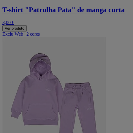
T-shirt "Patrulha Pata" de manga curta
8,00 €
Ver produto
Exclu Web
|
2 cores