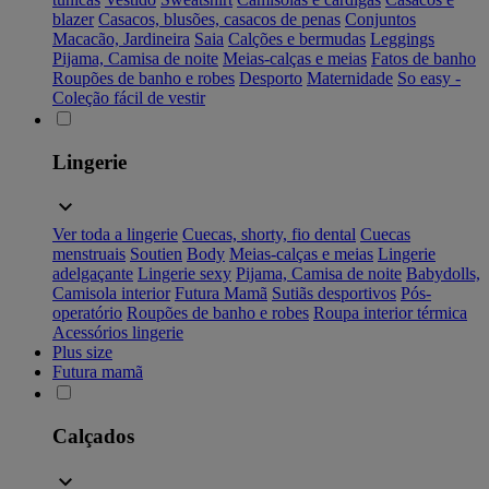
blazer
Casacos, blusões, casacos de penas
Conjuntos
Macacão, Jardineira
Saia
Calções e bermudas
Leggings
Pijama, Camisa de noite
Meias-calças e meias
Fatos de banho
Roupões de banho e robes
Desporto
Maternidade
So easy -
Coleção fácil de vestir
Lingerie
Ver toda a lingerie
Cuecas, shorty, fio dental
Cuecas
menstruais
Soutien
Body
Meias-calças e meias
Lingerie
adelgaçante
Lingerie sexy
Pijama, Camisa de noite
Babydolls,
Camisola interior
Futura Mamã
Sutiãs desportivos
Pós-
operatório
Roupões de banho e robes
Roupa interior térmica
Acessórios lingerie
Plus size
Futura mamã
Calçados