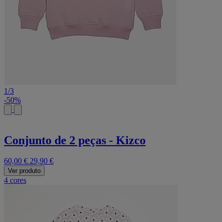
1
/
3
-50%
Conjunto de 2 peças - Kizco
60,00 €
29,90 €
Ver produto
4 cores