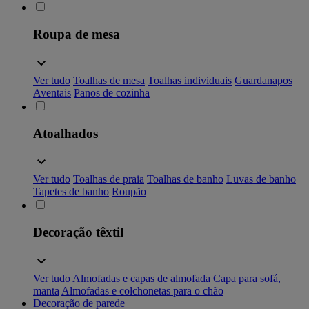
Roupa de mesa
Ver tudo
Toalhas de mesa
Toalhas individuais
Guardanapos
Aventais
Panos de cozinha
Atoalhados
Ver tudo
Toalhas de praia
Toalhas de banho
Luvas de banho
Tapetes de banho
Roupão
Decoração têxtil
Ver tudo
Almofadas e capas de almofada
Capa para sofá,
manta
Almofadas e colchonetas para o chão
Decoração de parede