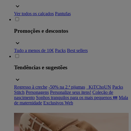
Ver todos os calçados
Pantufas
Promoções e descontos
Tudo a menos de 10€
Packs
Best sellers
Tendências e sugestões
Regresso à creche
-50% na 2.ª pijamas
_KiTChoUN
Packs
Stitch
Personagens
Personalize seus itens!
Coleção de
nascimento
Sonhos tranquilos para os mais pequenos 💤
Mala
de maternidade
Exclusivos Web