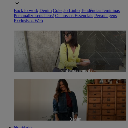
Back to work
Denim
Coleção Linho
Tendências femininas
Personalize seus itens!
Os nossos Essenciais
Personagens
Exclusivos Web
Tendências moda
Denim
Novidades