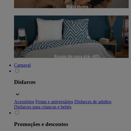
Kiabi Home
Roupa de casa até -40%
Carnaval
Disfarces
Acessórios
Festas e aniversários
Disfarces de adultos
Disfarces para crianças e bebés
Promoções e descontos