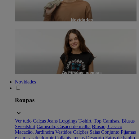
Novidades
As nossas licenças
Novidades
Roupas
Ver tudo
Calças
Jeans
Leggings
T-shirt, Top
Camisas, Blusas
Sweatshirt
Camisola, Casaco de malha
Blusão, Casaco
Macacão, Jardineira
Vestidos
Calções
Saias
Conjunto
Pijamas
e camisas de dormir
Collants, meias
Desporto
Fatos de banho