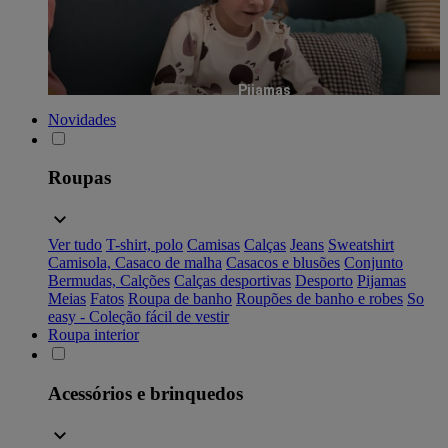
Pijamas
Novidades
Roupas
Ver tudo
T-shirt, polo
Camisas
Calças
Jeans
Sweatshirt
Camisola, Casaco de malha
Casacos e blusões
Conjunto
Bermudas, Calções
Calças desportivas
Desporto
Pijamas
Meias
Fatos
Roupa de banho
Roupões de banho e robes
So
easy - Coleção fácil de vestir
Roupa interior
Acessórios e brinquedos