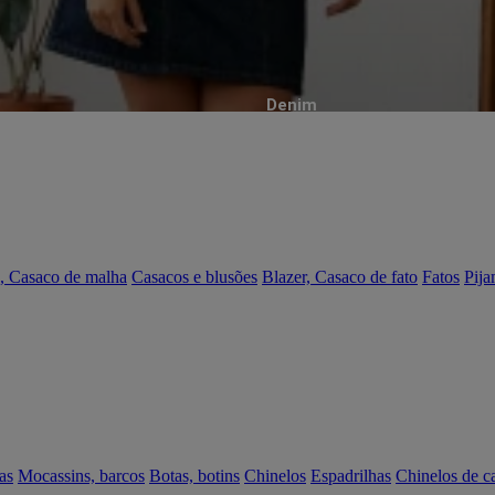
Denim
, Casaco de malha
Casacos e blusões
Blazer, Casaco de fato
Fatos
Pija
as
Mocassins, barcos
Botas, botins
Chinelos
Espadrilhas
Chinelos de c