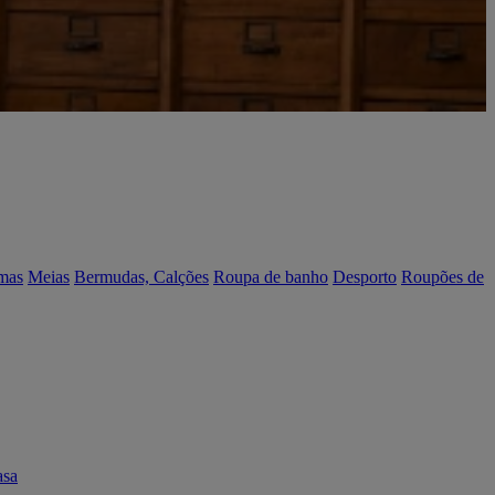
mas
Meias
Bermudas, Calções
Roupa de banho
Desporto
Roupões de
asa