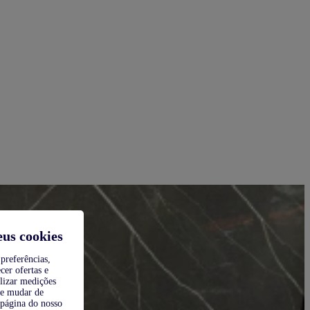
eus cookies
preferências,
cer ofertas e
alizar medições
de mudar de
 página do nosso