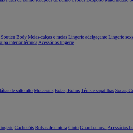
Soutien
Body
Meias-calças e meias
Lingerie adelgaçante
Lingerie sex
upa interior térmica
Acessórios lingerie
álias de salto alto
Mocassins
Botas, Botins
Ténis e sapatilhas
Socas, C
lingerie
Cachecóis
Bolsas de cintura
Cinto
Guarda-chuva
Acessórios b