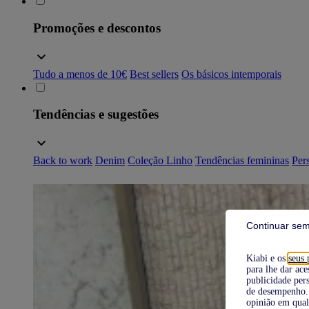
Promoções e descontos
Tudo a menos de 10€
Best sellers
Os básicos intemporais
Tendências e sugestões
Back to work
Denim
Coleção Linho
Tendências femininas
Pers
Continuar sem
Kiabi e os
seus 
para lhe dar ace
publicidade pers
de desempenho. 
opinião em qual