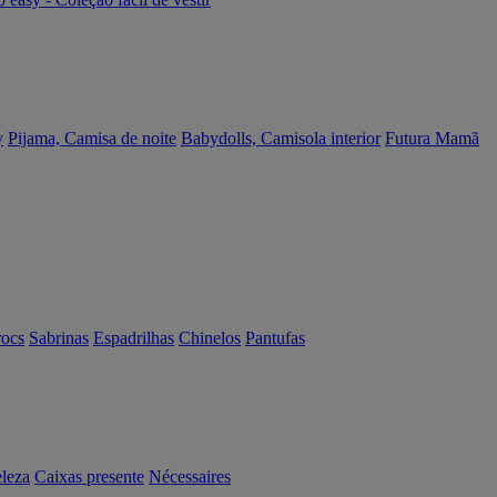
y
Pijama, Camisa de noite
Babydolls, Camisola interior
Futura Mamã
rocs
Sabrinas
Espadrilhas
Chinelos
Pantufas
eleza
Caixas presente
Nécessaires