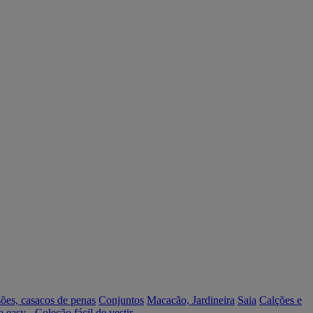
ões, casacos de penas
Conjuntos
Macacão, Jardineira
Saia
Calções e
o easy - Coleção fácil de vestir