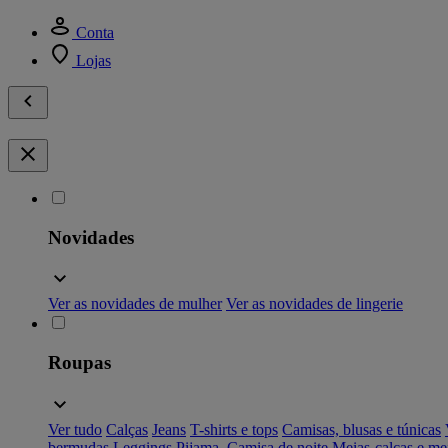
Conta
Lojas
Novidades
Ver as novidades de mulher
Ver as novidades de lingerie
Roupas
Ver tudo
Calças
Jeans
T-shirts e tops
Camisas, blusas e túnicas
bermudas
Leggings
Pijama, Camisa de noite
Meias-calças e me