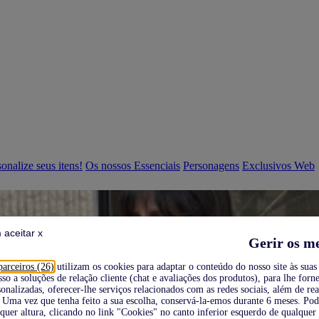
onalize seus itens!
Os nossos Essenciais
Personagens
Exclusivos Web
 aceitar x
Gerir os m
parceiros (26)
utilizam os cookies para adaptar o conteúdo do nosso site às suas 
sso a soluções de relação cliente (chat e avaliações dos produtos), para lhe forne
onalizadas, oferecer-lhe serviços relacionados com as redes sociais, além de re
Uma vez que tenha feito a sua escolha, conservá-la-emos durante 6 meses. Po
quer altura, clicando no link "Cookies" no canto inferior esquerdo de qualquer