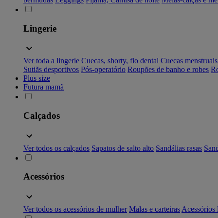
Lingerie
Ver toda a lingerie
Cuecas, shorty, fio dental
Cuecas menstruais
Sutiãs desportivos
Pós-operatório
Roupões de banho e robes
Ro
Plus size
Futura mamã
Calçados
Ver todos os calçados
Sapatos de salto alto
Sandálias rasas
Sand
Acessórios
Ver todos os acessórios de mulher
Malas e carteiras
Acessórios 