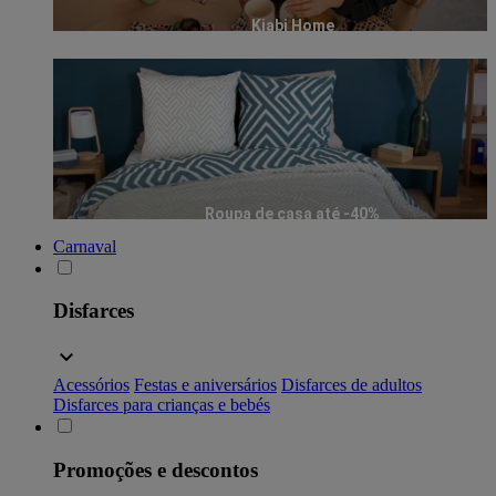
Kiabi Home
Roupa de casa até -40%
Carnaval
Disfarces
Acessórios
Festas e aniversários
Disfarces de adultos
Disfarces para crianças e bebés
Promoções e descontos