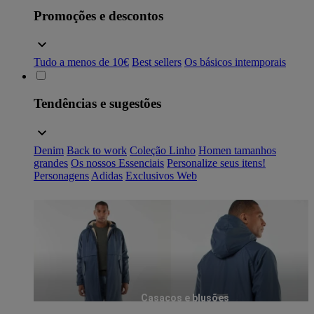
Promoções e descontos
Tudo a menos de 10€
Best sellers
Os básicos intemporais
Tendências e sugestões
Denim
Back to work
Coleção Linho
Homen tamanhos
grandes
Os nossos Essenciais
Personalize seus itens!
Personagens
Adidas
Exclusivos Web
Casacos e blusões