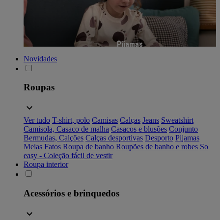
Pijamas
Novidades
Roupas
Ver tudo
T-shirt, polo
Camisas
Calças
Jeans
Sweatshirt
Camisola, Casaco de malha
Casacos e blusões
Conjunto
Bermudas, Calções
Calças desportivas
Desporto
Pijamas
Meias
Fatos
Roupa de banho
Roupões de banho e robes
So
easy - Coleção fácil de vestir
Roupa interior
Acessórios e brinquedos