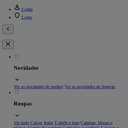
Conta
Lojas
Novidades
Ver as novidades de mulher
Ver as novidades de lingerie
Roupas
Ver tudo
Calças
Jeans
T-shirts e tops
Camisas, blusas e
túnicas
Vestido
Sweatshirt
Camisolas e cardigãs
Casacos e