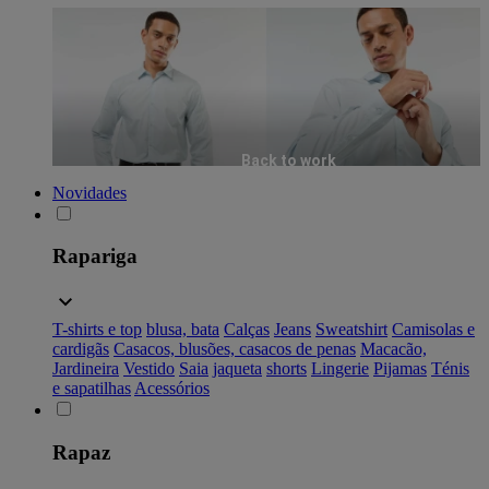
Back to work
Novidades
Rapariga
T-shirts e top
blusa, bata
Calças
Jeans
Sweatshirt
Camisolas e
cardigãs
Casacos, blusões, casacos de penas
Macacão,
Jardineira
Vestido
Saia
jaqueta
shorts
Lingerie
Pijamas
Ténis
e sapatilhas
Acessórios
Rapaz