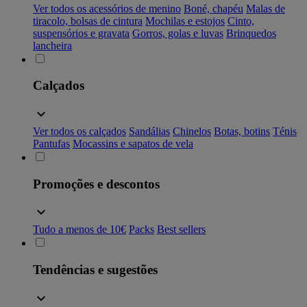
Ver todos os acessórios de menino
Boné, chapéu
Malas de
tiracolo, bolsas de cintura
Mochilas e estojos
Cinto,
suspensórios e gravata
Gorros, golas e luvas
Brinquedos
lancheira
Calçados
Ver todos os calçados
Sandálias
Chinelos
Botas, botins
Ténis
Pantufas
Mocassins e sapatos de vela
Promoções e descontos
Tudo a menos de 10€
Packs
Best sellers
Tendências e sugestões