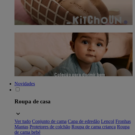
Coleção para dormir bem
Novidades
Roupa de casa
Ver tudo
Conjunto de cama
Capa de edredão
Lençol
Fronhas
Mantas
Protetores de colchão
Roupa de cama criança
Roupa
de cama bebé