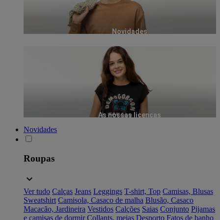
Novidades
As nossas licenças
Novidades
Roupas
Ver tudo
Calças
Jeans
Leggings
T-shirt, Top
Camisas, Blusas
Sweatshirt
Camisola, Casaco de malha
Blusão, Casaco
Macacão, Jardineira
Vestidos
Calções
Saias
Conjunto
Pijamas
e camisas de dormir
Collants, meias
Desporto
Fatos de banho