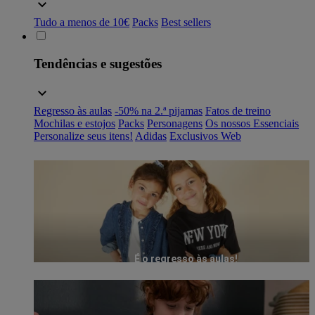
Tudo a menos de 10€
Packs
Best sellers
Tendências e sugestões
Regresso às aulas
-50% na 2.ª pijamas
Fatos de treino
Mochilas e estojos
Packs
Personagens
Os nossos Essenciais
Personalize seus itens!
Adidas
Exclusivos Web
É o regresso às aulas!