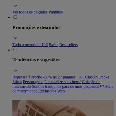
Ver todos os calçados
Pantufas
Promoções e descontos
Tudo a menos de 10€
Packs
Best sellers
Tendências e sugestões
Regresso à creche
-50% na 2.ª pijamas
_KiTChoUN
Packs
Stitch
Personagens
Personalize seus itens!
Coleção de
nascimento
Sonhos tranquilos para os mais pequenos 💤
Mala
de maternidade
Exclusivos Web