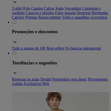
T-shirt
Polo
Camisa
Calças
Jeans
Sweatshirt
Camisolas e
cardigãs
Casacos e blusões
Fatos
jaqueta
Desporto
Bermudas,
Calções
Pijamas
Roupa interior
Ténis e sapatilhas
Acessórios
Promoções e descontos
Tudo a menos de 10€
Best sellers
Os básicos intemporais
Tendências e sugestões
Regresso às aulas
Denim
Personalize seus itens!
Personagens
Adidas
Exclusivos Web