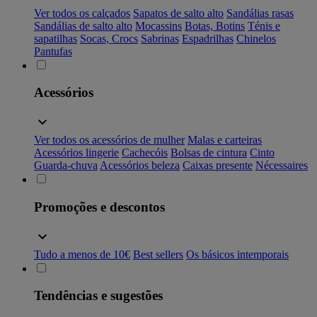
Ver todos os calçados
Sapatos de salto alto
Sandálias rasas
Sandálias de salto alto
Mocassins
Botas, Botins
Ténis e
sapatilhas
Socas, Crocs
Sabrinas
Espadrilhas
Chinelos
Pantufas
Acessórios
Ver todos os acessórios de mulher
Malas e carteiras
Acessórios lingerie
Cachecóis
Bolsas de cintura
Cinto
Guarda-chuva
Acessórios beleza
Caixas presente
Nécessaires
Promoções e descontos
Tudo a menos de 10€
Best sellers
Os básicos intemporais
Tendências e sugestões