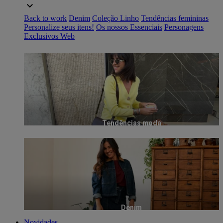
Back to work
Denim
Coleção Linho
Tendências femininas
Personalize seus itens!
Os nossos Essenciais
Personagens
Exclusivos Web
Tendências moda
Denim
Novidades