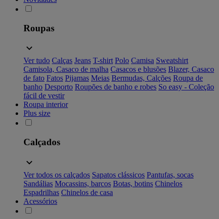
Roupas
Ver tudo
Calças
Jeans
T-shirt
Polo
Camisa
Sweatshirt
Camisola, Casaco de malha
Casacos e blusões
Blazer, Casaco
de fato
Fatos
Pijamas
Meias
Bermudas, Calções
Roupa de
banho
Desporto
Roupões de banho e robes
So easy - Coleção
fácil de vestir
Roupa interior
Plus size
Calçados
Ver todos os calçados
Sapatos clássicos
Pantufas, socas
Sandálias
Mocassins, barcos
Botas, botins
Chinelos
Espadrilhas
Chinelos de casa
Acessórios