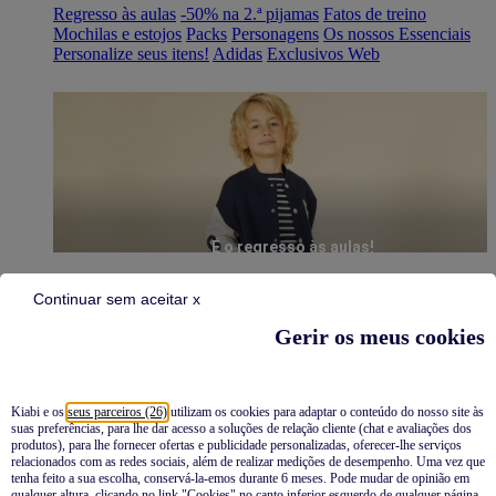
Regresso às aulas
-50% na 2.ª pijamas
Fatos de treino
Mochilas e estojos
Packs
Personagens
Os nossos Essenciais
Personalize seus itens!
Adidas
Exclusivos Web
É o regresso às aulas!
Continuar sem aceitar x
Gerir os meus cookies
Kiabi e os
seus parceiros (26)
utilizam os cookies para adaptar o conteúdo do nosso site às
suas preferências, para lhe dar acesso a soluções de relação cliente (chat e avaliações dos
Pijamas
produtos), para lhe fornecer ofertas e publicidade personalizadas, oferecer-lhe serviços
relacionados com as redes sociais, além de realizar medições de desempenho. Uma vez que
Novidades
tenha feito a sua escolha, conservá-la-emos durante 6 meses. Pode mudar de opinião em
qualquer altura, clicando no link "Cookies" no canto inferior esquerdo de qualquer página