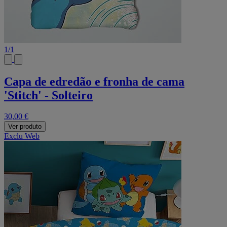
1
/
1
Capa de edredão e fronha de cama
'Stitch' - Solteiro
30,00 €
Ver produto
Exclu Web