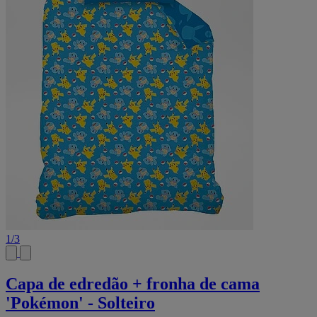
1
/
3
Capa de edredão + fronha de cama
'Pokémon' - Solteiro