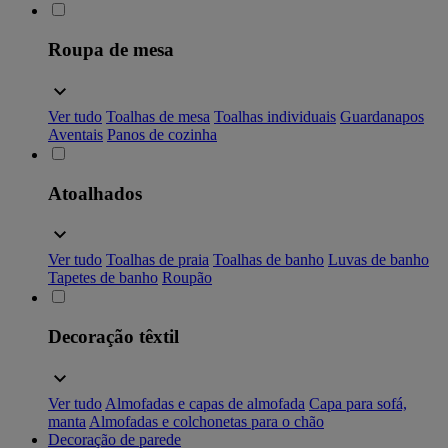
Roupa de mesa
Ver tudo
Toalhas de mesa
Toalhas individuais
Guardanapos
Aventais
Panos de cozinha
Atoalhados
Ver tudo
Toalhas de praia
Toalhas de banho
Luvas de banho
Tapetes de banho
Roupão
Decoração têxtil
Ver tudo
Almofadas e capas de almofada
Capa para sofá,
manta
Almofadas e colchonetas para o chão
Decoração de parede