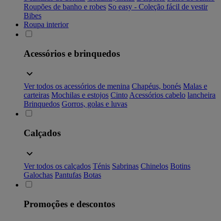
Roupões de banho e robes
So easy - Coleção fácil de vestir
Bibes
Roupa interior
Acessórios e brinquedos
Ver todos os acessórios de menina
Chapéus, bonés
Malas e
carteiras
Mochilas e estojos
Cinto
Acessórios cabelo
lancheira
Brinquedos
Gorros, golas e luvas
Calçados
Ver todos os calçados
Ténis
Sabrinas
Chinelos
Botins
Galochas
Pantufas
Botas
Promoções e descontos