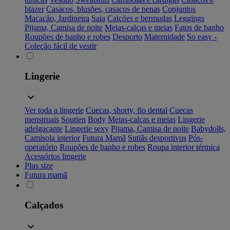
blazer
Casacos, blusões, casacos de penas
Conjuntos
Macacão, Jardineira
Saia
Calções e bermudas
Leggings
Pijama, Camisa de noite
Meias-calças e meias
Fatos de banho
Roupões de banho e robes
Desporto
Maternidade
So easy -
Coleção fácil de vestir
Lingerie
Ver toda a lingerie
Cuecas, shorty, fio dental
Cuecas
menstruais
Soutien
Body
Meias-calças e meias
Lingerie
adelgaçante
Lingerie sexy
Pijama, Camisa de noite
Babydolls,
Camisola interior
Futura Mamã
Sutiãs desportivos
Pós-
operatório
Roupões de banho e robes
Roupa interior térmica
Acessórios lingerie
Plus size
Futura mamã
Calçados