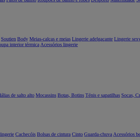
Soutien
Body
Meias-calças e meias
Lingerie adelgaçante
Lingerie sex
upa interior térmica
Acessórios lingerie
álias de salto alto
Mocassins
Botas, Botins
Ténis e sapatilhas
Socas, C
lingerie
Cachecóis
Bolsas de cintura
Cinto
Guarda-chuva
Acessórios b