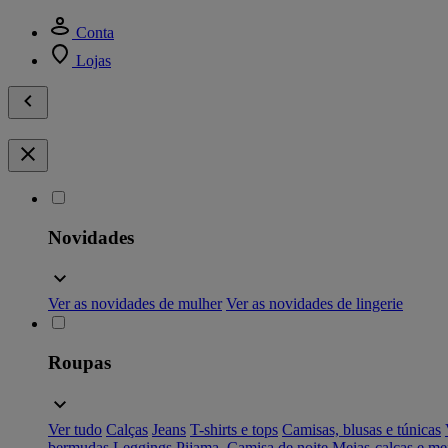
Conta
Lojas
Novidades
Ver as novidades de mulher
Ver as novidades de lingerie
Roupas
Ver tudo
Calças
Jeans
T-shirts e tops
Camisas, blusas e túnicas
bermudas
Leggings
Pijama, Camisa de noite
Meias-calças e me