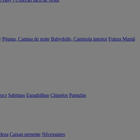
y
Pijama, Camisa de noite
Babydolls, Camisola interior
Futura Mamã
rocs
Sabrinas
Espadrilhas
Chinelos
Pantufas
eleza
Caixas presente
Nécessaires