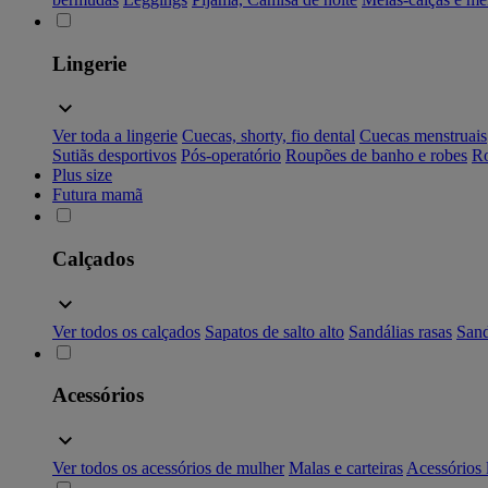
Lingerie
Ver toda a lingerie
Cuecas, shorty, fio dental
Cuecas menstruais
Sutiãs desportivos
Pós-operatório
Roupões de banho e robes
Ro
Plus size
Futura mamã
Calçados
Ver todos os calçados
Sapatos de salto alto
Sandálias rasas
Sand
Acessórios
Ver todos os acessórios de mulher
Malas e carteiras
Acessórios 