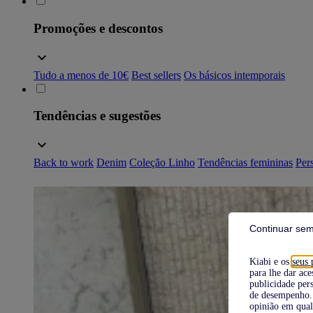
Promoções e descontos
Tudo a menos de 10€
Best sellers
Os básicos intemporais
Tendências e sugestões
Back to work
Denim
Coleção Linho
Tendências femininas
Pers
Continuar sem
Kiabi e os
seus 
para lhe dar ace
publicidade pers
de desempenho. 
opinião em qual