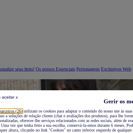
onalize seus itens!
Os nossos Essenciais
Personagens
Exclusivos Web
 aceitar x
Gerir os m
parceiros (26)
utilizam os cookies para adaptar o conteúdo do nosso site às suas 
sso a soluções de relação cliente (chat e avaliações dos produtos), para lhe forne
onalizadas, oferecer-lhe serviços relacionados com as redes sociais, além de re
Uma vez que tenha feito a sua escolha, conservá-la-emos durante 6 meses. Po
quer altura, clicando no link "Cookies" no canto inferior esquerdo de qualquer