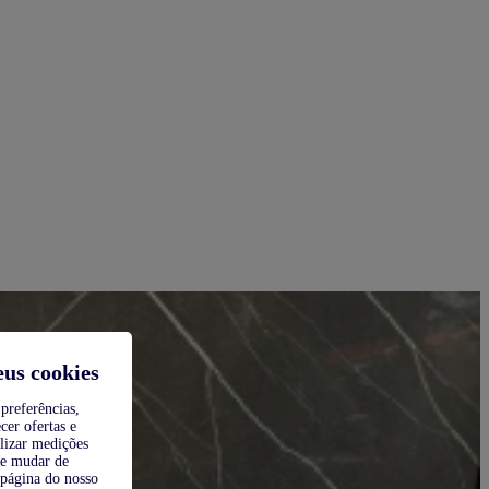
eus cookies
preferências,
cer ofertas e
alizar medições
de mudar de
 página do nosso