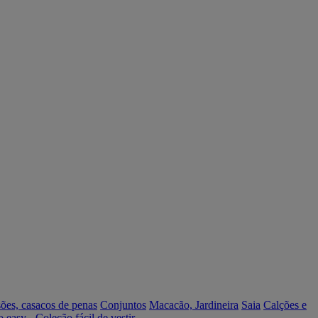
ões, casacos de penas
Conjuntos
Macacão, Jardineira
Saia
Calções e
o easy - Coleção fácil de vestir