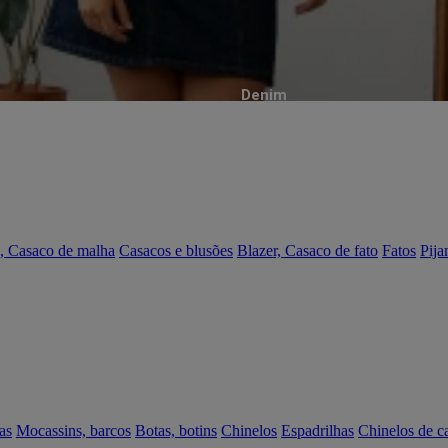
Denim
, Casaco de malha
Casacos e blusões
Blazer, Casaco de fato
Fatos
Pija
as
Mocassins, barcos
Botas, botins
Chinelos
Espadrilhas
Chinelos de c