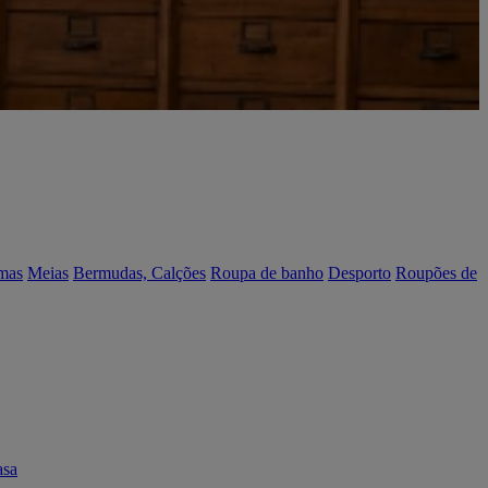
mas
Meias
Bermudas, Calções
Roupa de banho
Desporto
Roupões de
asa