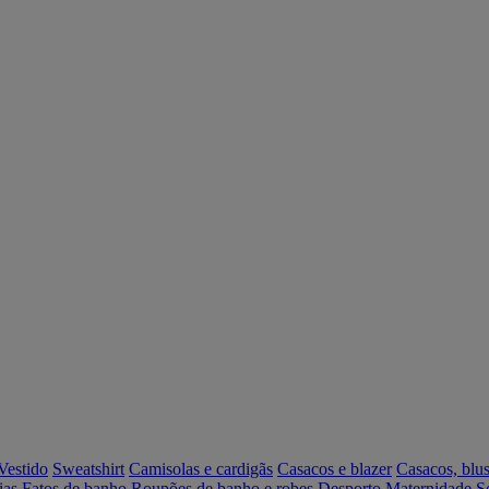
Vestido
Sweatshirt
Camisolas e cardigãs
Casacos e blazer
Casacos, blus
ias
Fatos de banho
Roupões de banho e robes
Desporto
Maternidade
S