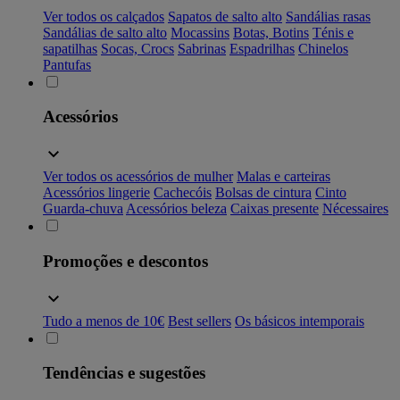
Ver todos os calçados
Sapatos de salto alto
Sandálias rasas
Sandálias de salto alto
Mocassins
Botas, Botins
Ténis e
sapatilhas
Socas, Crocs
Sabrinas
Espadrilhas
Chinelos
Pantufas
Acessórios
Ver todos os acessórios de mulher
Malas e carteiras
Acessórios lingerie
Cachecóis
Bolsas de cintura
Cinto
Guarda-chuva
Acessórios beleza
Caixas presente
Nécessaires
Promoções e descontos
Tudo a menos de 10€
Best sellers
Os básicos intemporais
Tendências e sugestões