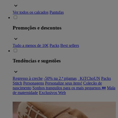
Ver todos os calçados
Pantufas
Promoções e descontos
Tudo a menos de 10€
Packs
Best sellers
Tendências e sugestões
Regresso à creche
-50% na 2.ª pijamas
_KiTChoUN
Packs
Stitch
Personagens
Personalize seus itens!
Coleção de
nascimento
Sonhos tranquilos para os mais pequenos 💤
Mala
de maternidade
Exclusivos Web