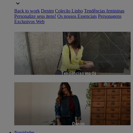
Back to work
Denim
Coleção Linho
Tendências femininas
Personalize seus itens!
Os nossos Essenciais
Personagens
Exclusivos Web
Tendências moda
Denim
Novidades