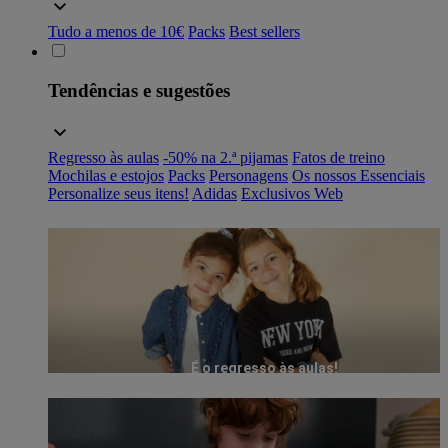
Tudo a menos de 10€
Packs
Best sellers
Tendências e sugestões
Regresso às aulas
-50% na 2.ª pijamas
Fatos de treino
Mochilas e estojos
Packs
Personagens
Os nossos Essenciais
Personalize seus itens!
Adidas
Exclusivos Web
É o regresso às aulas!