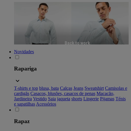
Back to work
Novidades
Rapariga
T-shirts e top
blusa, bata
Calças
Jeans
Sweatshirt
Camisolas e
cardigãs
Casacos, blusões, casacos de penas
Macacão,
Jardineira
Vestido
Saia
jaqueta
shorts
Lingerie
Pijamas
Ténis
e sapatilhas
Acessórios
Rapaz