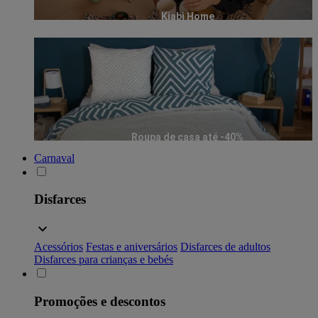
Kiabi Home
Roupa de casa até -40%
Carnaval
Disfarces
Acessórios
Festas e aniversários
Disfarces de adultos
Disfarces para crianças e bebés
Promoções e descontos