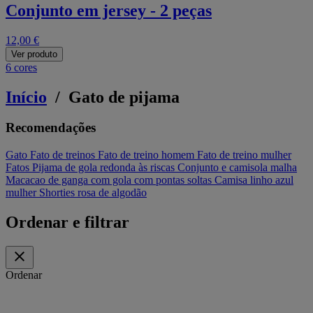
Conjunto em jersey - 2 peças
12,00 €
Ver produto
6 cores
Início
/
Gato de pijama
Recomendações
Gato
Fato de treinos
Fato de treino homem
Fato de treino mulher
Fatos
Pijama de gola redonda às riscas
Conjunto e camisola malha
Macacao de ganga com gola com pontas soltas
Camisa linho azul
mulher
Shorties rosa de algodão
Ordenar e filtrar
Ordenar