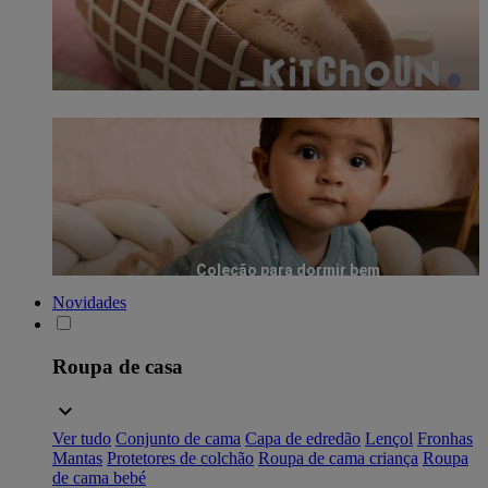
Coleção para dormir bem
Novidades
Roupa de casa
Ver tudo
Conjunto de cama
Capa de edredão
Lençol
Fronhas
Mantas
Protetores de colchão
Roupa de cama criança
Roupa
de cama bebé