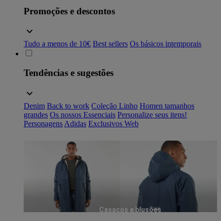
Promoções e descontos
Tudo a menos de 10€
Best sellers
Os básicos intemporais
Tendências e sugestões
Denim
Back to work
Coleção Linho
Homen tamanhos
grandes
Os nossos Essenciais
Personalize seus itens!
Personagens
Adidas
Exclusivos Web
Casacos e blusões