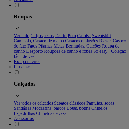
Roupas
Ver tudo
Calças
Jeans
T-shirt
Polo
Camisa
Sweatshirt
Camisola, Casaco de malha
Casacos e blusões
Blazer, Casaco
de fato
Fatos
Pijamas
Meias
Bermudas, Calções
Roupa de
banho
Desporto
Roupões de banho e robes
So easy - Coleção
fácil de vestir
Roupa interior
Plus size
Calçados
Ver todos os calçados
Sapatos clássicos
Pantufas, socas
Sandálias
Mocassins, barcos
Botas, botins
Chinelos
Espadrilhas
Chinelos de casa
Acessórios