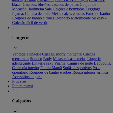
blazer
Casacos, blusões, casacos de penas
Conjuntos
Macacão, Jardineira
Saia
Calções e bermudas
Leggings
Pijama, Camisa de noite
Meias-calças e meias
Fatos de banho
Roupões de banho e robes
Desporto
Maternidade
So easy -
Coleção fácil de vestir
Lingerie
Ver toda a lingerie
Cuecas, shorty, fio dental
Cuecas
menstruais
Soutien
Body
Meias-calças e meias
Lingerie
adelgaçante
Lingerie sexy
Pijama, Camisa de noite
Babydolls,
Camisola interior
Futura Mamã
Sutiãs desportivos
Pós-
operatório
Roupões de banho e robes
Roupa interior térmica
Acessórios lingerie
Plus size
Futura mamã
Calçados