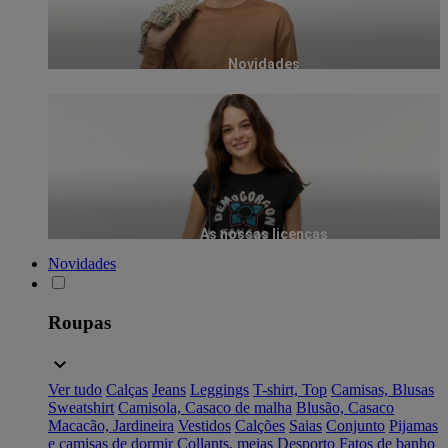
Novidades
As nossas licenças
Novidades
Roupas
Ver tudo
Calças
Jeans
Leggings
T-shirt, Top
Camisas, Blusas
Sweatshirt
Camisola, Casaco de malha
Blusão, Casaco
Macacão, Jardineira
Vestidos
Calções
Saias
Conjunto
Pijamas
e camisas de dormir
Collants, meias
Desporto
Fatos de banho