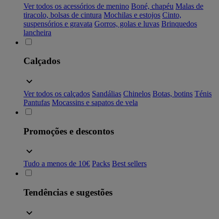
Ver todos os acessórios de menino
Boné, chapéu
Malas de
tiracolo, bolsas de cintura
Mochilas e estojos
Cinto,
suspensórios e gravata
Gorros, golas e luvas
Brinquedos
lancheira
Calçados
Ver todos os calçados
Sandálias
Chinelos
Botas, botins
Ténis
Pantufas
Mocassins e sapatos de vela
Promoções e descontos
Tudo a menos de 10€
Packs
Best sellers
Tendências e sugestões