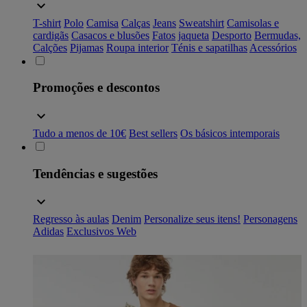
T-shirt
Polo
Camisa
Calças
Jeans
Sweatshirt
Camisolas e
cardigãs
Casacos e blusões
Fatos
jaqueta
Desporto
Bermudas,
Calções
Pijamas
Roupa interior
Ténis e sapatilhas
Acessórios
Promoções e descontos
Tudo a menos de 10€
Best sellers
Os básicos intemporais
Tendências e sugestões
Regresso às aulas
Denim
Personalize seus itens!
Personagens
Adidas
Exclusivos Web