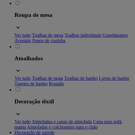
Roupa de mesa
Ver tudo
Toalhas de mesa
Toalhas individuais
Guardanapos
Aventais
Panos de cozinha
Atoalhados
Ver tudo
Toalhas de praia
Toalhas de banho
Luvas de banho
Tapetes de banho
Roupão
Decoração têxtil
Ver tudo
Almofadas e capas de almofada
Capa para sofá,
manta
Almofadas e colchonetas para o chão
Decoração de parede