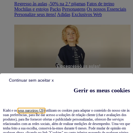
Regresso às aulas
-50% na 2.ª pijamas
Fatos de treino
Mochilas e estojos
Packs
Personagens
Os nossos Essenciais
Personalize seus itens!
Adidas
Exclusivos Web
É o regresso às aulas!
Continuar sem aceitar x
Gerir os meus cookies
Kiabi e os
seus parceiros (26)
utilizam os cookies para adaptar o conteúdo do nosso site às
suas preferências, para lhe dar acesso a soluções de relação cliente (chat e avaliações dos
Pijamas
produtos), para lhe fornecer ofertas e publicidade personalizadas, oferecer-lhe serviços
relacionados com as redes sociais, além de realizar medições de desempenho. Uma vez que
Novidades
tenha feito a sua escolha, conservá-la-emos durante 6 meses. Pode mudar de opinião em
qualquer altura, clicando no link "Cookies" no canto inferior esquerdo de qualquer página