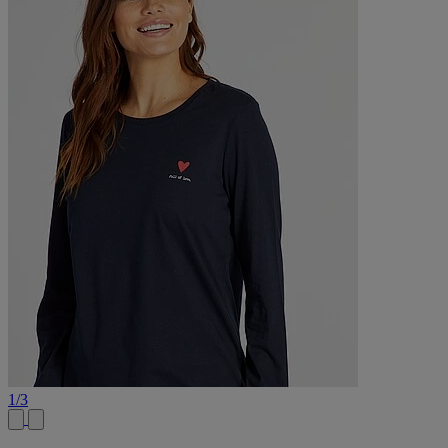
1
/
3