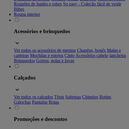
Roupões de banho e robes
So easy - Coleção fácil de vestir
Bibes
Roupa interior
Acessórios e brinquedos
Ver todos os acessórios de menina
Chapéus, bonés
Malas e
carteiras
Mochilas e estojos
Cinto
Acessórios cabelo
lancheira
Brinquedos
Gorros, golas e luvas
Calçados
Ver todos os calçados
Ténis
Sabrinas
Chinelos
Botins
Galochas
Pantufas
Botas
Promoções e descontos