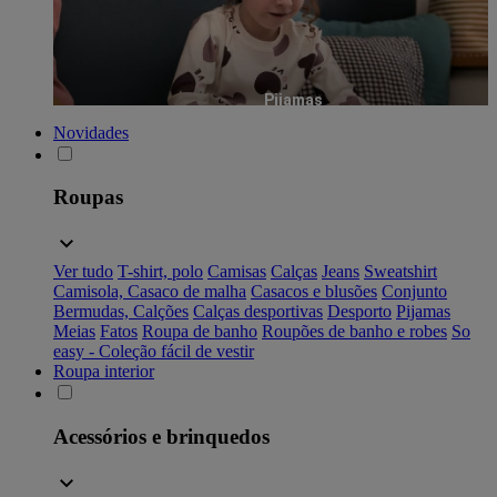
Pijamas
Novidades
Roupas
Ver tudo
T-shirt, polo
Camisas
Calças
Jeans
Sweatshirt
Camisola, Casaco de malha
Casacos e blusões
Conjunto
Bermudas, Calções
Calças desportivas
Desporto
Pijamas
Meias
Fatos
Roupa de banho
Roupões de banho e robes
So
easy - Coleção fácil de vestir
Roupa interior
Acessórios e brinquedos