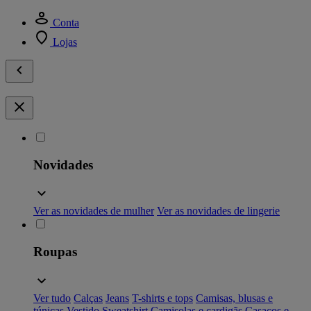
Conta
Lojas
Novidades
Ver as novidades de mulher
Ver as novidades de lingerie
Roupas
Ver tudo
Calças
Jeans
T-shirts e tops
Camisas, blusas e
túnicas
Vestido
Sweatshirt
Camisolas e cardigãs
Casacos e