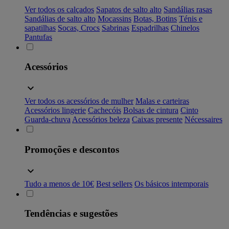
Ver todos os calçados
Sapatos de salto alto
Sandálias rasas
Sandálias de salto alto
Mocassins
Botas, Botins
Ténis e
sapatilhas
Socas, Crocs
Sabrinas
Espadrilhas
Chinelos
Pantufas
Acessórios
Ver todos os acessórios de mulher
Malas e carteiras
Acessórios lingerie
Cachecóis
Bolsas de cintura
Cinto
Guarda-chuva
Acessórios beleza
Caixas presente
Nécessaires
Promoções e descontos
Tudo a menos de 10€
Best sellers
Os básicos intemporais
Tendências e sugestões