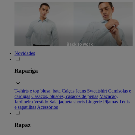
Back to work
Novidades
Rapariga
T-shirts e top
blusa, bata
Calças
Jeans
Sweatshirt
Camisolas e
cardigãs
Casacos, blusões, casacos de penas
Macacão,
Jardineira
Vestido
Saia
jaqueta
shorts
Lingerie
Pijamas
Ténis
e sapatilhas
Acessórios
Rapaz