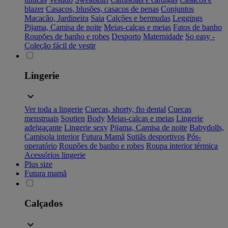
blazer
Casacos, blusões, casacos de penas
Conjuntos
Macacão, Jardineira
Saia
Calções e bermudas
Leggings
Pijama, Camisa de noite
Meias-calças e meias
Fatos de banho
Roupões de banho e robes
Desporto
Maternidade
So easy -
Coleção fácil de vestir
Lingerie
Ver toda a lingerie
Cuecas, shorty, fio dental
Cuecas
menstruais
Soutien
Body
Meias-calças e meias
Lingerie
adelgaçante
Lingerie sexy
Pijama, Camisa de noite
Babydolls,
Camisola interior
Futura Mamã
Sutiãs desportivos
Pós-
operatório
Roupões de banho e robes
Roupa interior térmica
Acessórios lingerie
Plus size
Futura mamã
Calçados