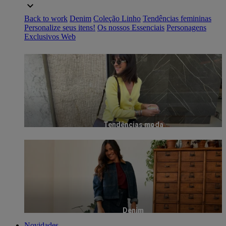
Back to work
Denim
Coleção Linho
Tendências femininas
Personalize seus itens!
Os nossos Essenciais
Personagens
Exclusivos Web
Tendências moda
Denim
Novidades