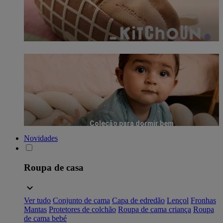
Coleção para dormir bem
Novidades
Roupa de casa
Ver tudo
Conjunto de cama
Capa de edredão
Lençol
Fronhas
Mantas
Protetores de colchão
Roupa de cama criança
Roupa
de cama bebé