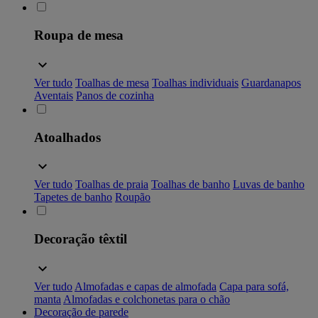
Roupa de mesa
Ver tudo
Toalhas de mesa
Toalhas individuais
Guardanapos
Aventais
Panos de cozinha
Atoalhados
Ver tudo
Toalhas de praia
Toalhas de banho
Luvas de banho
Tapetes de banho
Roupão
Decoração têxtil
Ver tudo
Almofadas e capas de almofada
Capa para sofá,
manta
Almofadas e colchonetas para o chão
Decoração de parede