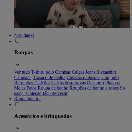
Pijamas
Novidades
Roupas
Ver tudo
T-shirt, polo
Camisas
Calças
Jeans
Sweatshirt
Camisola, Casaco de malha
Casacos e blusões
Conjunto
Bermudas, Calções
Calças desportivas
Desporto
Pijamas
Meias
Fatos
Roupa de banho
Roupões de banho e robes
So
easy - Coleção fácil de vestir
Roupa interior
Acessórios e brinquedos