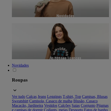
Novidades
As nossas licenças
Novidades
Roupas
Ver tudo
Calças
Jeans
Leggings
T-shirt, Top
Camisas, Blusas
Sweatshirt
Camisola, Casaco de malha
Blusão, Casaco
Macacão, Jardineira
Vestidos
Calções
Saias
Conjunto
Pijamas
e camisas de dormir
Collants, meias
Desporto
Fatos de banho