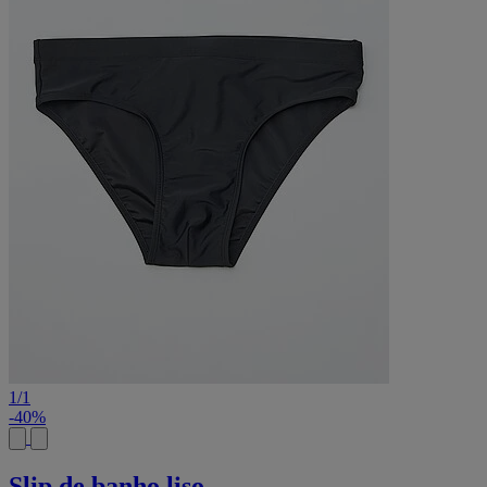
1
/
1
-40%
Slip de banho liso