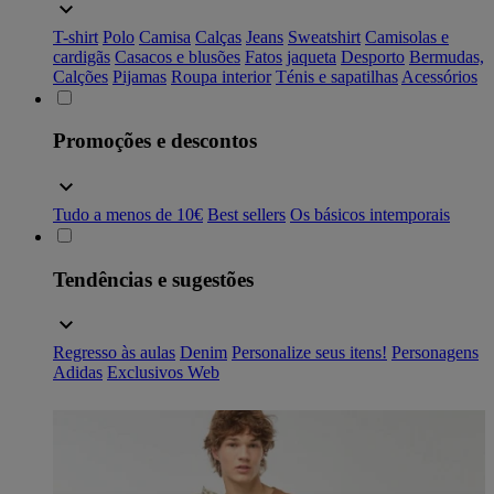
T-shirt
Polo
Camisa
Calças
Jeans
Sweatshirt
Camisolas e
cardigãs
Casacos e blusões
Fatos
jaqueta
Desporto
Bermudas,
Calções
Pijamas
Roupa interior
Ténis e sapatilhas
Acessórios
Promoções e descontos
Tudo a menos de 10€
Best sellers
Os básicos intemporais
Tendências e sugestões
Regresso às aulas
Denim
Personalize seus itens!
Personagens
Adidas
Exclusivos Web