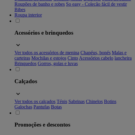
Roupões de banho e robes
So easy - Coleção fácil de vestir
Bibes
Roupa interior
Acessórios e brinquedos
Ver todos os acessórios de menina
Chapéus, bonés
Malas e
carteiras
Mochilas e estojos
Cinto
Acessórios cabelo
lancheira
Brinquedos
Gorros, golas e luvas
Calçados
Ver todos os calçados
Ténis
Sabrinas
Chinelos
Botins
Galochas
Pantufas
Botas
Promoções e descontos