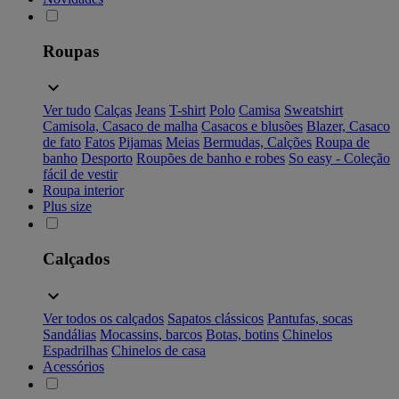
Roupas
Ver tudo
Calças
Jeans
T-shirt
Polo
Camisa
Sweatshirt
Camisola, Casaco de malha
Casacos e blusões
Blazer, Casaco
de fato
Fatos
Pijamas
Meias
Bermudas, Calções
Roupa de
banho
Desporto
Roupões de banho e robes
So easy - Coleção
fácil de vestir
Roupa interior
Plus size
Calçados
Ver todos os calçados
Sapatos clássicos
Pantufas, socas
Sandálias
Mocassins, barcos
Botas, botins
Chinelos
Espadrilhas
Chinelos de casa
Acessórios