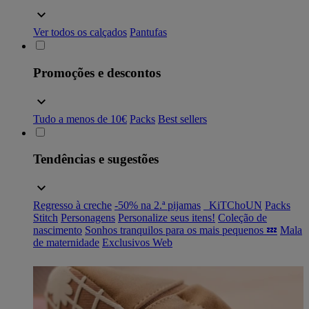
Ver todos os calçados
Pantufas
Promoções e descontos
Tudo a menos de 10€
Packs
Best sellers
Tendências e sugestões
Regresso à creche
-50% na 2.ª pijamas
_KiTChoUN
Packs
Stitch
Personagens
Personalize seus itens!
Coleção de
nascimento
Sonhos tranquilos para os mais pequenos 💤
Mala
de maternidade
Exclusivos Web