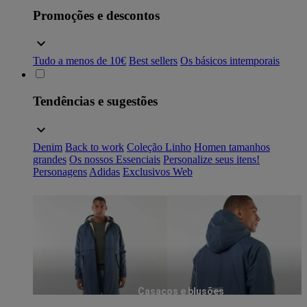
Promoções e descontos
Tudo a menos de 10€
Best sellers
Os básicos intemporais
Tendências e sugestões
Denim
Back to work
Coleção Linho
Homen tamanhos
grandes
Os nossos Essenciais
Personalize seus itens!
Personagens
Adidas
Exclusivos Web
Casacos e blusões