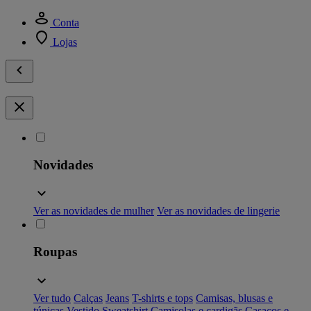
Conta
Lojas
Novidades
Ver as novidades de mulher
Ver as novidades de lingerie
Roupas
Ver tudo
Calças
Jeans
T-shirts e tops
Camisas, blusas e
túnicas
Vestido
Sweatshirt
Camisolas e cardigãs
Casacos e