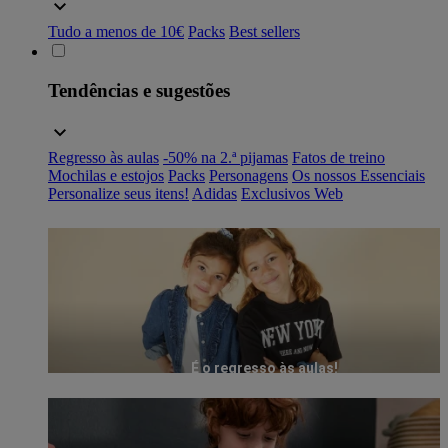
Tudo a menos de 10€
Packs
Best sellers
Tendências e sugestões
Regresso às aulas
-50% na 2.ª pijamas
Fatos de treino
Mochilas e estojos
Packs
Personagens
Os nossos Essenciais
Personalize seus itens!
Adidas
Exclusivos Web
É o regresso às aulas!