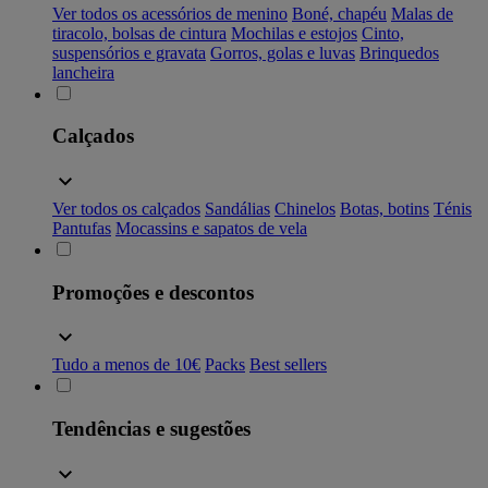
Ver todos os acessórios de menino
Boné, chapéu
Malas de
tiracolo, bolsas de cintura
Mochilas e estojos
Cinto,
suspensórios e gravata
Gorros, golas e luvas
Brinquedos
lancheira
Calçados
Ver todos os calçados
Sandálias
Chinelos
Botas, botins
Ténis
Pantufas
Mocassins e sapatos de vela
Promoções e descontos
Tudo a menos de 10€
Packs
Best sellers
Tendências e sugestões