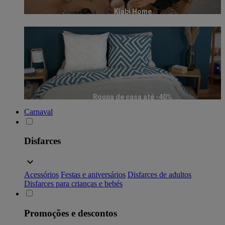
Kiabi Home
Roupa de casa até -40%
Carnaval
Disfarces
Acessórios
Festas e aniversários
Disfarces de adultos
Disfarces para crianças e bebés
Promoções e descontos