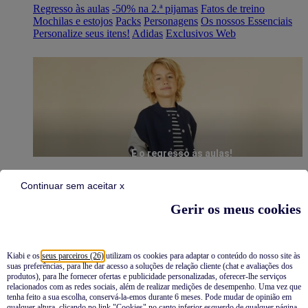
Regresso às aulas
-50% na 2.ª pijamas
Fatos de treino
Mochilas e estojos
Packs
Personagens
Os nossos Essenciais
Personalize seus itens!
Adidas
Exclusivos Web
É o regresso às aulas!
Continuar sem aceitar x
Gerir os meus cookies
Kiabi e os
seus parceiros (26)
utilizam os cookies para adaptar o conteúdo do nosso site às
suas preferências, para lhe dar acesso a soluções de relação cliente (chat e avaliações dos
Pijamas
produtos), para lhe fornecer ofertas e publicidade personalizadas, oferecer-lhe serviços
relacionados com as redes sociais, além de realizar medições de desempenho. Uma vez que
Novidades
tenha feito a sua escolha, conservá-la-emos durante 6 meses. Pode mudar de opinião em
qualquer altura, clicando no link "Cookies" no canto inferior esquerdo de qualquer página